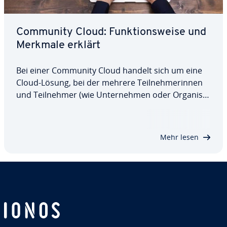
Community Cloud: Funk­ti­ons­wei­se und
Merkmale erklärt
Bei einer Community Cloud handelt sich um eine
Cloud-Lösung, bei der mehrere Teil­neh­me­rin­nen
und Teil­neh­mer (wie Un­ter­neh­men oder Or­ga­ni­sa­
tio­nen) ihre In­fra­struk­tu­ren bündeln. Alle Parteien
können so auf Dienste und Speicher zugreifen, was
zu einer ein­fa­che­ren Zu­sam­men­ar­beit und…
Mehr lesen