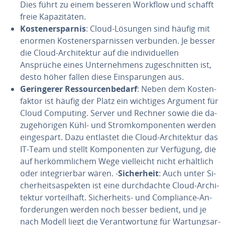
Dies führt zu einem besseren Workflow und schafft
freie Ka­pa­zi­tä­ten.
Kos­ten­er­spar­nis
: Cloud-Lösungen sind häufig mit
enormen Kos­ten­er­spar­nis­sen verbunden. Je besser
die Cloud-Ar­chi­tek­tur auf die in­di­vi­du­el­len
Ansprüche eines Un­ter­neh­mens zu­ge­schnit­ten ist,
desto höher fallen diese Ein­spa­run­gen aus.
Ge­rin­ge­rer Res­sour­cen­be­darf
: Neben dem Kos­ten­
fak­tor ist häufig der Platz ein wichtiges Argument für
Cloud Computing. Server und Rechner sowie die da­
zu­ge­hö­ri­gen Kühl- und Strom­kom­po­nen­ten werden
ein­ge­spart. Dazu entlastet die Cloud-Ar­chi­tek­tur das
IT-Team und stellt Kom­po­nen­ten zur Verfügung, die
auf her­kömm­li­chem Wege viel­leicht nicht er­hält­lich
oder in­te­grier­bar wären. -
Si­cher­heit
: Auch unter Si­
cher­heits­aspek­ten ist eine durch­dach­te Cloud-Ar­chi­
tek­tur vor­teil­haft. Si­cher­heits- und Com­pli­ance-An­
for­de­run­gen werden noch besser bedient, und je
nach Modell liegt die Ver­ant­wor­tung für War­tungs­ar­