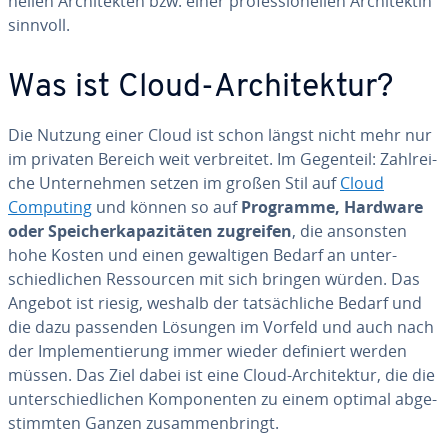
nel­len Ar­chi­tek­ten bzw. einer pro­fes­sio­nel­len Ar­chi­tek­tin
sinnvoll.
Was ist Cloud-Ar­chi­tek­tur?
Die Nutzung einer Cloud ist schon längst nicht mehr nur
im privaten Bereich weit ver­brei­tet. Im Gegenteil: Zahl­rei­
che Un­ter­neh­men setzen im großen Stil auf
Cloud
Computing
und können so auf
Programme, Hardware
oder Spei­cher­ka­pa­zi­tä­ten zugreifen
, die ansonsten
hohe Kosten und einen ge­wal­ti­gen Bedarf an un­ter­
schied­li­chen Res­sour­cen mit sich bringen würden. Das
Angebot ist riesig, weshalb der tat­säch­li­che Bedarf und
die dazu passenden Lösungen im Vorfeld und auch nach
der Im­ple­men­tie­rung immer wieder definiert werden
müssen. Das Ziel dabei ist eine Cloud-Ar­chi­tek­tur, die die
un­ter­schied­li­chen Kom­po­nen­ten zu einem optimal ab­ge­
stimm­ten Ganzen zu­sam­men­bringt.