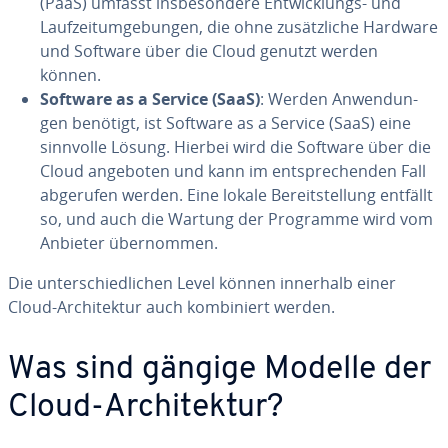
(PaaS) umfasst ins­be­son­de­re Ent­wick­lungs- und
Lauf­zeit­um­ge­bun­gen, die ohne zu­sätz­li­che Hardware
und Software über die Cloud genutzt werden
können.
Software as a Service (SaaS)
: Werden An­wen­dun­
gen benötigt, ist Software as a Service (SaaS) eine
sinnvolle Lösung. Hierbei wird die Software über die
Cloud angeboten und kann im ent­spre­chen­den Fall
abgerufen werden. Eine lokale Be­reit­stel­lung entfällt
so, und auch die Wartung der Programme wird vom
Anbieter über­nom­men.
Die un­ter­schied­li­chen Level können innerhalb einer
Cloud-Ar­chi­tek­tur auch kom­bi­niert werden.
Was sind gängige Modelle der
Cloud-Ar­chi­tek­tur?