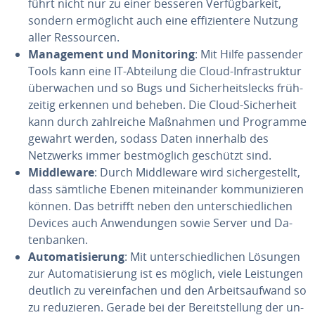
führt nicht nur zu einer besseren Ver­füg­bar­keit,
sondern er­mög­licht auch eine ef­fi­zi­en­te­re Nutzung
aller Res­sour­cen.
Ma­nage­ment und Mo­ni­to­ring
: Mit Hilfe passender
Tools kann eine IT-Abteilung die Cloud-In­fra­struk­tur
über­wa­chen und so Bugs und Si­cher­heits­lecks früh­
zei­tig erkennen und beheben. Die Cloud-Si­cher­heit
kann durch zahl­rei­che Maßnahmen und Programme
gewahrt werden, sodass Daten innerhalb des
Netzwerks immer best­mög­lich geschützt sind.
Midd­le­wa­re
: Durch Midd­le­wa­re wird si­cher­ge­stellt,
dass sämtliche Ebenen mit­ein­an­der kom­mu­ni­zie­ren
können. Das betrifft neben den un­ter­schied­li­chen
Devices auch An­wen­dun­gen sowie Server und Da­
ten­ban­ken.
Au­to­ma­ti­sie­rung
: Mit un­ter­schied­li­chen Lösungen
zur Au­to­ma­ti­sie­rung ist es möglich, viele Leis­tun­gen
deutlich zu ver­ein­fa­chen und den Ar­beits­auf­wand so
zu re­du­zie­ren. Gerade bei der Be­reit­stel­lung der un­