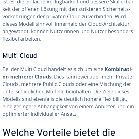
ist es, die einfache Ver­füg­bar­keit und bessere Ska­lier­bar­
keit der offenen Lösung mit den strik­te­ren Si­cher­heits­
vor­keh­run­gen der privaten Cloud zu verbinden. Wird
dieses Modell sinnvoll innerhalb der Cloud-Ar­chi­tek­tur
angewandt, können Nut­ze­rin­nen und Nutzer besonders
flexibel arbeiten.
Multi Cloud
Bei der Multi Cloud handelt es sich um eine
Kom­bi­na­ti­
on mehrerer Clouds
. Dies kann zwei oder mehr Private
Clouds, mehrere Public Clouds oder eine Mischung der
un­ter­schied­li­chen Modelle be­inhal­ten. Die Ziele dieses
Modells sind ebenfalls die deutlich höhere Fle­xi­bi­li­tät,
eine geringere Ab­hän­gig­keit von einem Anbieter und ein
op­ti­mier­ter in­di­vi­du­el­ler Ansatz.
Welche Vorteile bietet die