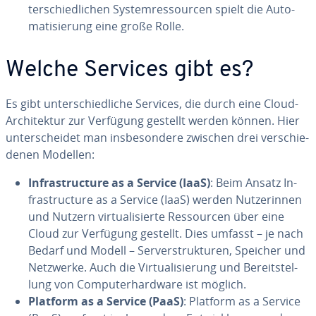
ter­schied­li­chen Sys­tem­res­sour­cen spielt die Au­to­
ma­ti­sie­rung eine große Rolle.
Welche Services gibt es?
Es gibt un­ter­schied­li­che Services, die durch eine Cloud-
Ar­chi­tek­tur zur Verfügung gestellt werden können. Hier
un­ter­schei­det man ins­be­son­de­re zwischen drei ver­schie­
de­nen Modellen:
In­fra­struc­tu­re as a Service (IaaS)
: Beim Ansatz In­
fra­struc­tu­re as a Service (IaaS) werden Nut­ze­rin­nen
und Nutzern vir­tua­li­sier­te Res­sour­cen über eine
Cloud zur Verfügung gestellt. Dies umfasst – je nach
Bedarf und Modell – Ser­ver­struk­tu­ren, Speicher und
Netzwerke. Auch die Vir­tua­li­sie­rung und Be­reit­stel­
lung von Com­pu­ter­hard­ware ist möglich.
Platform as a Service (PaaS)
: Platform as a Service