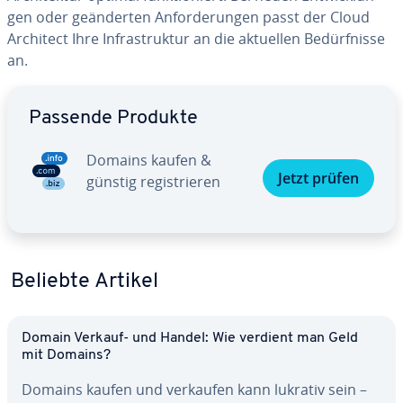
gen oder ge­än­der­ten An­for­de­run­gen passt der Cloud
Architect Ihre In­fra­struk­tur an die aktuellen Be­dürf­nis­se
an.
Zum Hauptmenü
Passende Produkte
Domains kaufen &
Jetzt prüfen
günstig re­gis­trie­ren
Beliebte Artikel
Domain Verkauf- und Handel: Wie verdient man Geld
mit Domains?
Domains kaufen und verkaufen kann lukrativ sein –