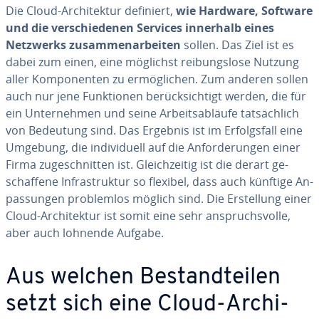
Die Cloud-Ar­chi­tek­tur definiert,
wie Hardware, Software
und die ver­schie­de­nen Services innerhalb eines
Netzwerks zu­sam­men­ar­bei­ten
sollen. Das Ziel ist es
dabei zum einen, eine möglichst rei­bungs­lo­se Nutzung
aller Kom­po­nen­ten zu er­mög­li­chen. Zum anderen sollen
auch nur jene Funk­tio­nen be­rück­sich­tigt werden, die für
ein Un­ter­neh­men und seine Ar­beits­ab­läu­fe tat­säch­lich
von Bedeutung sind. Das Ergebnis ist im Er­folgs­fall eine
Umgebung, die in­di­vi­du­ell auf die An­for­de­run­gen einer
Firma zu­ge­schnit­ten ist. Gleich­zei­tig ist die derart ge­
schaf­fe­ne In­fra­struk­tur so flexibel, dass auch künftige An­
pas­sun­gen pro­blem­los möglich sind. Die Er­stel­lung einer
Cloud-Ar­chi­tek­tur ist somit eine sehr an­spruchs­vol­le,
aber auch lohnende Aufgabe.
Aus welchen Be­stand­tei­len
setzt sich eine Cloud-Ar­chi­