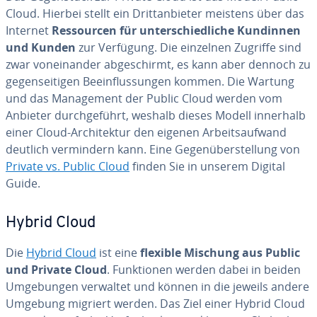
Cloud. Hierbei stellt ein Dritt­an­bie­ter meistens über das
Internet
Res­sour­cen für un­ter­schied­li­che Kundinnen
und Kunden
zur Verfügung. Die einzelnen Zugriffe sind
zwar von­ein­an­der ab­ge­schirmt, es kann aber dennoch zu
ge­gen­sei­ti­gen Be­ein­flus­sun­gen kommen. Die Wartung
und das Ma­nage­ment der Public Cloud werden vom
Anbieter durch­ge­führt, weshalb dieses Modell innerhalb
einer Cloud-Ar­chi­tek­tur den eigenen Ar­beits­auf­wand
deutlich ver­min­dern kann. Eine Ge­gen­über­stel­lung von
Private vs. Public Cloud
finden Sie in unserem Digital
Guide.
Hybrid Cloud
Die
Hybrid Cloud
ist eine
flexible Mischung aus Public
und Private Cloud
. Funk­tio­nen werden dabei in beiden
Um­ge­bun­gen verwaltet und können in die jeweils andere
Umgebung migriert werden. Das Ziel einer Hybrid Cloud