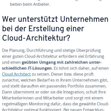
bei­ten beim Anbieter.
Wer un­ter­stützt Un­ter­neh­men
bei der Er­stel­lung einer
Cloud-Ar­chi­tek­tur?
Die Planung, Durch­füh­rung und stetige Über­prü­fung
einer guten Cloud-Ar­chi­tek­tur erfordern viel Erfahrung
und einen
geübten Umgang mit zahl­rei­chen un­ter­
schied­li­chen IT-Lösungen
. Es lohnt sich daher, auf einen
Cloud Architect
zu setzen. Dieser bzw. diese prüft
zunächst, welchen Bedarf es in Ihrem Un­ter­neh­men gibt,
und stellt daraufhin ein passendes Portfolio zusammen.
Dann übernimmt er oder sie die In­te­gra­ti­on, schult Ihre
Mit­ar­bei­te­rin­nen und Mit­ar­bei­ter und sorgt mit einem
re­gel­mä­ßi­gen Mo­ni­to­ring dafür, dass die gewählte Cloud-
Ar­chi­tek­tur optimal funk­tio­niert. Bei neuen Ent­wick­lun­