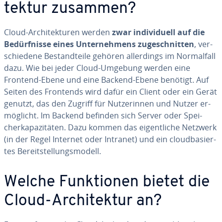
tek­tur zusammen?
Cloud-Ar­chi­tek­tu­ren werden
zwar in­di­vi­du­ell auf die
Be­dürf­nis­se eines Un­ter­neh­mens zu­ge­schnit­ten
, ver­
schie­de­ne Be­stand­tei­le gehören al­ler­dings im Nor­mal­fall
dazu. Wie bei jeder Cloud-Umgebung werden eine
Frontend-Ebene und eine Backend-Ebene benötigt. Auf
Seiten des Frontends wird dafür ein Client oder ein Gerät
genutzt, das den Zugriff für Nut­ze­rin­nen und Nutzer er­
mög­licht. Im Backend befinden sich Server oder Spei­
cher­ka­pa­zi­tä­ten. Dazu kommen das ei­gent­li­che Netzwerk
(in der Regel Internet oder Intranet) und ein cloud­ba­sier­
tes Be­reit­stel­lungs­mo­dell.
Welche Funk­tio­nen bietet die
Cloud-Ar­chi­tek­tur an?