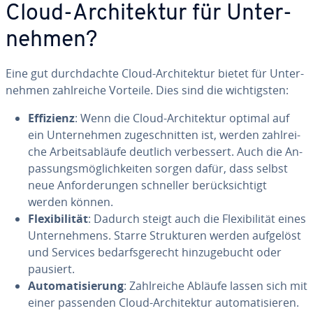
Cloud-Ar­chi­tek­tur für Un­ter­
neh­men?
Eine gut durch­dach­te Cloud-Ar­chi­tek­tur bietet für Un­ter­
neh­men zahl­rei­che Vorteile. Dies sind die wich­tigs­ten:
Effizienz
: Wenn die Cloud-Ar­chi­tek­tur optimal auf
ein Un­ter­neh­men zu­ge­schnit­ten ist, werden zahl­rei­
che Ar­beits­ab­läu­fe deutlich ver­bes­sert. Auch die An­
pas­sungs­mög­lich­kei­ten sorgen dafür, dass selbst
neue An­for­de­run­gen schneller be­rück­sich­tigt
werden können.
Fle­xi­bi­li­tät
: Dadurch steigt auch die Fle­xi­bi­li­tät eines
Un­ter­neh­mens. Starre Struk­tu­ren werden aufgelöst
und Services be­darfs­ge­recht hin­zu­ge­bucht oder
pausiert.
Au­to­ma­ti­sie­rung
: Zahl­rei­che Abläufe lassen sich mit
einer passenden Cloud-Ar­chi­tek­tur au­to­ma­ti­sie­ren.