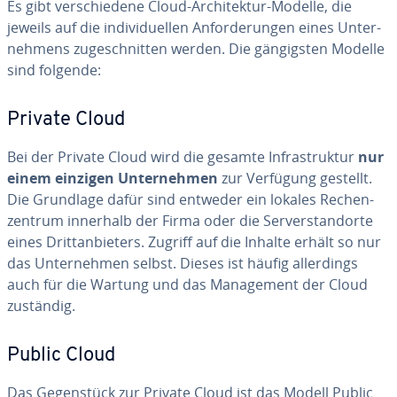
Es gibt ver­schie­de­ne Cloud-Ar­chi­tek­tur-Modelle, die
jeweils auf die in­di­vi­du­el­len An­for­de­run­gen eines Un­ter­
neh­mens zu­ge­schnit­ten werden. Die gän­gigs­ten Modelle
sind folgende:
Private Cloud
Bei der Private Cloud wird die gesamte In­fra­struk­tur
nur
einem einzigen Un­ter­neh­men
zur Verfügung gestellt.
Die Grundlage dafür sind entweder ein lokales Re­chen­
zen­trum innerhalb der Firma oder die Ser­ver­stand­or­te
eines Dritt­an­bie­ters. Zugriff auf die Inhalte erhält so nur
das Un­ter­neh­men selbst. Dieses ist häufig al­ler­dings
auch für die Wartung und das Ma­nage­ment der Cloud
zuständig.
Public Cloud
Das Ge­gen­stück zur Private Cloud ist das Modell Public