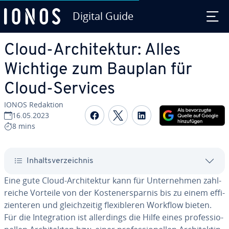
Digital Guide
Zum Haupt­in­halt springen
Cloud-Ar­chi­tek­tur: Alles
Wichtige zum Bauplan für
Cloud-Services
IONOS Redaktion
Auf Facebook teilen
Auf Twitter teilen
Auf LinkedIn tei
16.05.2023
8 mins
In­halts­ver­zeich­nis
Eine gute Cloud-Ar­chi­tek­tur kann für Un­ter­neh­men zahl­
rei­che Vorteile von der Kos­ten­er­spar­nis bis zu einem ef­fi­
zi­en­te­ren und gleich­zei­tig fle­xi­ble­ren Workflow bieten.
Für die In­te­gra­ti­on ist al­ler­dings die Hilfe eines pro­fes­sio­