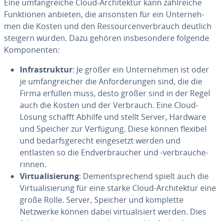
Eine um­fang­rei­che Cloud-Ar­chi­tek­tur kann zahl­rei­che
Funk­tio­nen anbieten, die ansonsten für ein Un­ter­neh­
men die Kosten und den Res­sour­cen­ver­brauch deutlich
steigern würden. Dazu gehören ins­be­son­de­re folgende
Kom­po­nen­ten:
In­fra­struk­tur
: Je größer ein Un­ter­neh­men ist oder
je um­fang­rei­cher die An­for­de­run­gen sind, die die
Firma erfüllen muss, desto größer sind in der Regel
auch die Kosten und der Verbrauch. Eine Cloud-
Lösung schafft Abhilfe und stellt Server, Hardware
und Speicher zur Verfügung. Diese können flexibel
und be­darfs­ge­recht ein­ge­setzt werden und
entlasten so die End­ver­brau­cher und -ver­brau­che­
rin­nen.
Vir­tua­li­sie­rung
: Dem­entspre­chend spielt auch die
Vir­tua­li­sie­rung für eine starke Cloud-Ar­chi­tek­tur eine
große Rolle. Server, Speicher und komplette
Netzwerke können dabei vir­tua­li­siert werden. Dies