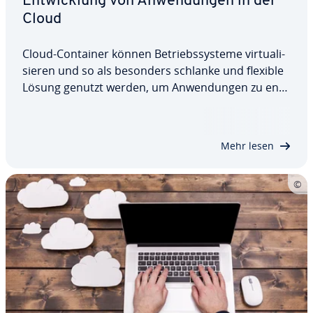
Ent­wick­lung von An­wen­dun­gen in der
Cloud
Cloud-Container können Be­triebs­sys­te­me vir­tua­li­
sie­ren und so als besonders schlanke und flexible
Lösung genutzt werden, um An­wen­dun­gen zu ent­
wi­ckeln und aus­zu­füh­ren. Wir erklären Ihnen, was
Cloud-Container genau sind, wie sie funk­tio­nie­ren
und welche Vorteile ihr Einsatz bringen…
Mehr lesen