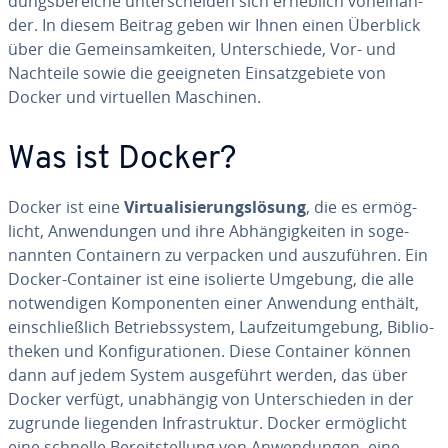
dungs­be­rei­che un­ter­schei­den sich erheblich von­ein­an­
der. In diesem Beitrag geben wir Ihnen einen Überblick
über die Ge­mein­sam­kei­ten, Un­ter­schie­de, Vor- und
Nachteile sowie die ge­eig­ne­ten Ein­satz­ge­bie­te von
Docker und vir­tu­el­len Maschinen.
Was ist Docker?
Docker ist eine
Vir­tua­li­sie­rungs­lö­sung
, die es er­mög­
licht, An­wen­dun­gen und ihre Ab­hän­gig­kei­ten in so­ge­
nann­ten Con­tai­nern zu verpacken und aus­zu­füh­ren. Ein
Docker-Container ist eine isolierte Umgebung, die alle
not­wen­di­gen Kom­po­nen­ten einer Anwendung enthält,
ein­schließ­lich Be­triebs­sys­tem, Lauf­zeit­um­ge­bung, Bi­blio­
the­ken und Kon­fi­gu­ra­tio­nen. Diese Container können
dann auf jedem System aus­ge­führt werden, das über
Docker verfügt, un­ab­hän­gig von Un­ter­schie­den in der
zugrunde liegenden In­fra­struk­tur. Docker er­mög­licht
eine schnelle Be­reit­stel­lung von An­wen­dun­gen, eine