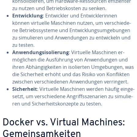
kon­so­li­die­ren, um Hardware-Res­sour­cen ef­fi­zi­en­ter
zu nutzen und Be­triebs­kos­ten zu senken.
Ent­wick­lung
: Ent­wick­ler und Ent­wick­le­rin­nen
können virtuelle Maschinen nutzen, um ver­schie­de­
ne Be­triebs­sys­te­me und Ent­wick­lungs­um­ge­bun­gen
zu si­mu­lie­ren und An­wen­dun­gen zu ent­wi­ckeln und
zu testen.
An­wen­dungs­iso­lie­rung
: Virtuelle Maschinen er­
mög­li­chen die Aus­füh­rung von An­wen­dun­gen und
ihren Ab­hän­gig­kei­ten in iso­lier­ten Um­ge­bun­gen, was
die Si­cher­heit erhöht und das Risiko von Kon­flik­ten
zwischen ver­schie­de­nen An­wen­dun­gen ver­rin­gert.
Si­cher­heit
: Virtuelle Maschinen werden häufig ein­ge­
setzt, um ver­schie­de­ne An­griffs­sze­na­ri­en zu si­mu­lie­
ren und Si­cher­heits­kon­zep­te zu testen.
Docker vs. Virtual Machines:
Ge­mein­sam­kei­ten