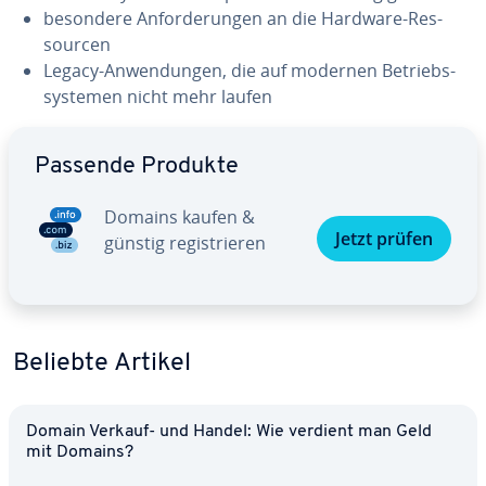
besondere An­for­de­run­gen an die Hardware-Res­
sour­cen
Legacy-An­wen­dun­gen, die auf modernen Be­triebs­
sys­te­men nicht mehr laufen
Zum Hauptmenü
Passende Produkte
Domains kaufen &
Jetzt prüfen
günstig re­gis­trie­ren
Beliebte Artikel
Domain Verkauf- und Handel: Wie verdient man Geld
mit Domains?