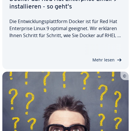
in­stal­lie­ren - so geht's
Die Ent­wick­lungs­platt­form Docker ist für Red Hat
En­ter­pri­se Linux 9 optimal geeignet. Wir erklären
Ihnen Schritt für Schritt, wie Sie Docker auf RHEL 9
in­stal­lie­ren. Dabei lernen Sie nicht nur die In­stal­la­
ti­on über ein Re­po­si­to­ry kennen, sondern auch,
wie Sie eine manuelle…
Mehr lesen