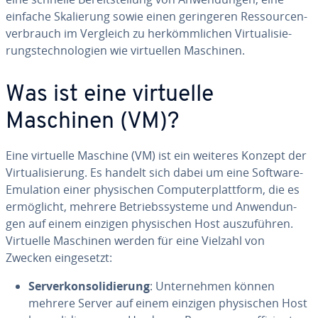
einfache Ska­lie­rung sowie einen ge­rin­ge­ren Res­sour­cen­
ver­brauch im Vergleich zu her­kömm­li­chen Vir­tua­li­sie­
rungs­tech­no­lo­gien wie vir­tu­el­len Maschinen.
Was ist eine virtuelle
Maschinen (VM)?
Eine virtuelle Maschine (VM) ist ein weiteres Konzept der
Vir­tua­li­sie­rung. Es handelt sich dabei um eine Software-
Emulation einer phy­si­schen Com­pu­ter­platt­form, die es
er­mög­licht, mehrere Be­triebs­sys­te­me und An­wen­dun­
gen auf einem einzigen phy­si­schen Host aus­zu­füh­ren.
Virtuelle Maschinen werden für eine Vielzahl von
Zwecken ein­ge­setzt:
Ser­ver­kon­so­li­die­rung
: Un­ter­neh­men können
mehrere Server auf einem einzigen phy­si­schen Host