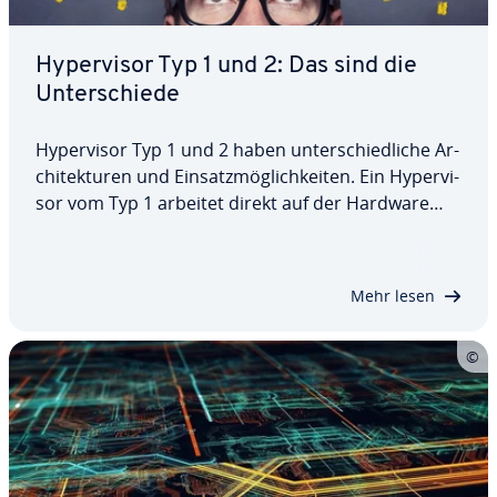
Hy­per­vi­sor Typ 1 und 2: Das sind die
Un­ter­schie­de
Hy­per­vi­sor Typ 1 und 2 haben un­ter­schied­li­che Ar­
chi­tek­tu­ren und Ein­satz­mög­lich­kei­ten. Ein Hy­per­vi­
sor vom Typ 1 arbeitet direkt auf der Hardware
und wird daher auch als Bare-Metal-Hy­per­vi­sor be­
zeich­net. Typ 2 hingegen läuft als Anwendung auf
einem be­stehen­den Be­triebs­sys­tem…
Mehr lesen