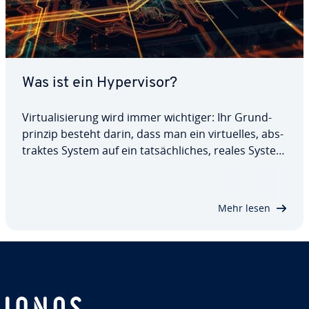
Was ist ein Hy­per­vi­sor?
Vir­tua­li­sie­rung wird immer wichtiger: Ihr Grund­
prin­zip besteht darin, dass man ein vir­tu­el­les, abs­
trak­tes System auf ein tat­säch­li­ches, reales System
aufsetzt. Sowohl Software als auch Hardware
lassen sich auf diese Weise abbilden. Um eine Ver­
bin­dung zwischen dem ei­gent­li­chen und…
Mehr lesen