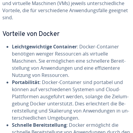
und virtuelle Maschinen (VMs) jeweils un­ter­schied­li­che
Vorteile, die für ver­schie­de­ne An­wen­dungs­fäl­le geeignet
sind.
Vorteile von Docker
Leicht­ge­wich­ti­ge Container
: Docker-Container
benötigen weniger Res­sour­cen als virtuelle
Maschinen. Sie er­mög­li­chen eine schnel­le­re Be­reit­
stel­lung von An­wen­dun­gen und eine ef­fi­zi­en­te­re
Nutzung von Res­sour­cen.
Por­ta­bi­li­tät
: Docker-Container sind portabel und
können auf ver­schie­de­nen Systemen und Cloud-
Platt­for­men aus­ge­führt werden, solange die Ziel­um­
ge­bung Docker un­ter­stützt. Dies er­leich­tert die Be­
reit­stel­lung und Ska­lie­rung von An­wen­dun­gen in un­
ter­schied­li­chen Um­ge­bun­gen.
Schnelle Be­reit­stel­lung
: Docker er­mög­licht die
schnelle Be­reit­stel­lung von An­wen­dun­gen durch den