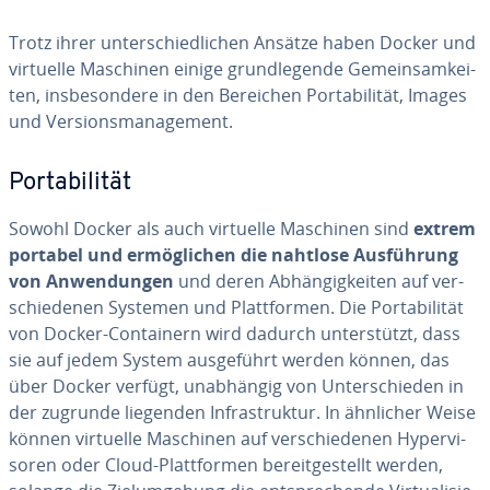
Trotz ihrer un­ter­schied­li­chen Ansätze haben Docker und
virtuelle Maschinen einige grund­le­gen­de Ge­mein­sam­kei­
ten, ins­be­son­de­re in den Bereichen Por­ta­bi­li­tät, Images
und Ver­si­ons­ma­nage­ment.
Por­ta­bi­li­tät
Sowohl Docker als auch virtuelle Maschinen sind
extrem
portabel und er­mög­li­chen die nahtlose Aus­füh­rung
von An­wen­dun­gen
und deren Ab­hän­gig­kei­ten auf ver­
schie­de­nen Systemen und Platt­for­men. Die Por­ta­bi­li­tät
von Docker-Con­tai­nern wird dadurch un­ter­stützt, dass
sie auf jedem System aus­ge­führt werden können, das
über Docker verfügt, un­ab­hän­gig von Un­ter­schie­den in
der zugrunde liegenden In­fra­struk­tur. In ähnlicher Weise
können virtuelle Maschinen auf ver­schie­de­nen Hy­per­vi­
so­ren oder Cloud-Platt­for­men be­reit­ge­stellt werden,