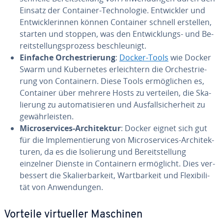
Einsatz der Container-Tech­no­lo­gie. Ent­wick­ler und
Ent­wick­le­rin­nen können Container schnell erstellen,
starten und stoppen, was den Ent­wick­lungs- und Be­
reit­stel­lungs­pro­zess be­schleu­nigt.
Einfache Or­ches­trie­rung
:
Docker-Tools
wie Docker
Swarm und Ku­ber­netes er­leich­tern die Or­ches­trie­
rung von Con­tai­nern. Diese Tools er­mög­li­chen es,
Container über mehrere Hosts zu verteilen, die Ska­
lie­rung zu au­to­ma­ti­sie­ren und Aus­fall­si­cher­heit zu
ge­währ­leis­ten.
Mi­cro­ser­vices-Ar­chi­tek­tur
: Docker eignet sich gut
für die Im­ple­men­tie­rung von Mi­cro­ser­vices-Ar­chi­tek­
tu­ren, da es die Iso­lie­rung und Be­reit­stel­lung
einzelner Dienste in Con­tai­nern er­mög­licht. Dies ver­
bes­sert die Ska­lier­bar­keit, Wart­bar­keit und Fle­xi­bi­li­
tät von An­wen­dun­gen.
Vorteile vir­tu­el­ler Maschinen