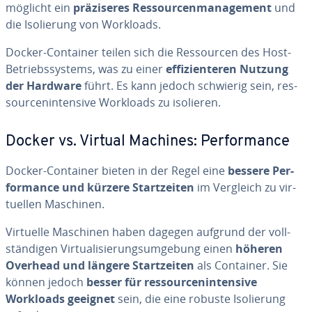
mög­licht ein
prä­zi­se­res Res­sour­cen­ma­nage­ment
und
die Iso­lie­rung von Workloads.
Docker-Container teilen sich die Res­sour­cen des Host-
Be­triebs­sys­tems, was zu einer
ef­fi­zi­en­te­ren Nutzung
der Hardware
führt. Es kann jedoch schwierig sein, res­
sour­cen­in­ten­si­ve Workloads zu isolieren.
Docker vs. Virtual Machines: Per­for­mance
Docker-Container bieten in der Regel eine
bessere Per­
for­mance und kürzere Start­zei­ten
im Vergleich zu vir­
tu­el­len Maschinen.
Virtuelle Maschinen haben dagegen aufgrund der voll­
stän­di­gen Vir­tua­li­sie­rungs­um­ge­bung einen
höheren
Overhead und längere Start­zei­ten
als Container. Sie
können jedoch
besser für res­sour­cen­in­ten­si­ve
Workloads geeignet
sein, die eine robuste Iso­lie­rung