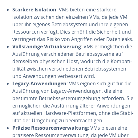
Stärkere Isolation
: VMs bieten eine stärkere
Isolation zwischen den einzelnen VMs, da jede VM
über ihr eigenes Be­triebs­sys­tem und ihre eigenen
Res­sour­cen verfügt. Dies erhöht die Si­cher­heit und
ver­rin­gert das Risiko von Angriffen oder Da­ten­leaks.
Voll­stän­di­ge Vir­tua­li­sie­rung
: VMs er­mög­li­chen die
Aus­füh­rung ver­schie­de­ner Be­triebs­sys­te­me auf
demselben phy­si­schen Host, wodurch die Kom­pa­ti­
bi­li­tät zwischen ver­schie­de­nen Be­triebs­sys­te­men
und An­wen­dun­gen ver­bes­sert wird.
Legacy-An­wen­dun­gen
: VMs eignen sich gut für die
Aus­füh­rung von Legacy-An­wen­dun­gen, die eine
bestimmte Be­triebs­sys­tem­um­ge­bung erfordern. Sie
er­mög­li­chen die Aus­füh­rung älterer An­wen­dun­gen
auf aktuellen Hardware-Platt­for­men, ohne die Sta­bi­
li­tät der Umgebung zu be­ein­träch­ti­gen.
Präzise Res­sour­cen­ver­wal­tung
: VMs bieten eine
präzisere Res­sour­cen­ver­wal­tung, da jede VM über