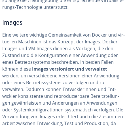
solange die Ziel­um­ge­bung die ent­spre­chen­de Vir­tua­li­sie­
rungs-Tech­no­lo­gie un­ter­stützt.
Images
Eine weitere wichtige Ge­mein­sam­keit von Docker und vir­
tu­el­len Maschinen ist das Konzept der Images. Docker-
Images und VM-Images dienen als Vorlagen, die den
Zustand und die Kon­fi­gu­ra­ti­on einer Anwendung oder
eines Be­triebs­sys­tems be­schrei­ben. In beiden Fällen
können diese
Images ver­sio­niert und verwaltet
werden, um ver­schie­de­ne Versionen einer Anwendung
oder eines Be­triebs­sys­tems zu verfolgen und zu
verwalten. Dadurch können Ent­wick­le­rin­nen und Ent­
wick­ler kon­sis­ten­te und re­pro­du­zier­ba­re Be­reit­stel­lun­
gen ge­währ­leis­ten und Än­de­run­gen an An­wen­dun­gen
oder Sys­tem­kon­fi­gu­ra­tio­nen sys­te­ma­tisch verfolgen. Die
Ver­wen­dung von Images er­leich­tert auch die Zu­sam­men­
ar­beit zwischen Ent­wick­lung, Test und Pro­duk­ti­on, da