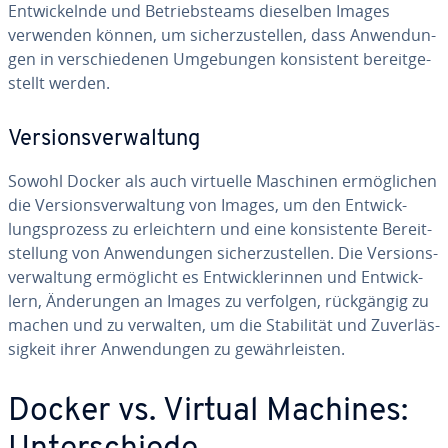
Ent­wi­ckeln­de und Be­triebs­teams dieselben Images
verwenden können, um si­cher­zu­stel­len, dass An­wen­dun­
gen in ver­schie­de­nen Um­ge­bun­gen kon­sis­tent be­reit­ge­
stellt werden.
Ver­si­ons­ver­wal­tung
Sowohl Docker als auch virtuelle Maschinen er­mög­li­chen
die Ver­si­ons­ver­wal­tung von Images, um den Ent­wick­
lungs­pro­zess zu er­leich­tern und eine kon­sis­ten­te Be­reit­
stel­lung von An­wen­dun­gen si­cher­zu­stel­len. Die Ver­si­ons­
ver­wal­tung er­mög­licht es Ent­wick­le­rin­nen und Ent­wick­
lern, Än­de­run­gen an Images zu verfolgen, rück­gän­gig zu
machen und zu verwalten, um die Sta­bi­li­tät und Zu­ver­läs­
sig­keit ihrer An­wen­dun­gen zu ge­währ­leis­ten.
Docker vs. Virtual Machines: