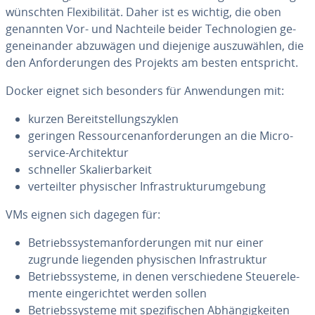
wünsch­ten Fle­xi­bi­li­tät. Daher ist es wichtig, die oben
genannten Vor- und Nachteile beider Tech­no­lo­gien ge­
gen­ein­an­der abzuwägen und diejenige aus­zu­wäh­len, die
den An­for­de­run­gen des Projekts am besten ent­spricht.
Docker eignet sich besonders für An­wen­dun­gen mit:
kurzen Be­reit­stel­lungs­zy­klen
geringen Res­sour­cen­an­for­de­run­gen an die Mi­cro­
ser­vice-Ar­chi­tek­tur
schneller Ska­lier­bar­keit
ver­teil­ter phy­si­scher In­fra­struk­tur­um­ge­bung
VMs eignen sich dagegen für:
Be­triebs­sys­tem­an­for­de­run­gen mit nur einer
zugrunde liegenden phy­si­schen In­fra­struk­tur
Be­triebs­sys­te­me, in denen ver­schie­de­ne Steu­er­ele­
men­te ein­ge­rich­tet werden sollen
Be­triebs­sys­te­me mit spe­zi­fi­schen Ab­hän­gig­kei­ten