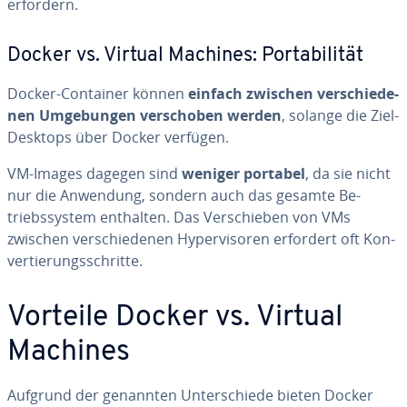
erfordern.
Docker vs. Virtual Machines: Por­ta­bi­li­tät
Docker-Container können
einfach zwischen ver­schie­de­
nen Um­ge­bun­gen ver­scho­ben werden
, solange die Ziel-
Desktops über Docker verfügen.
VM-Images dagegen sind
weniger portabel
, da sie nicht
nur die Anwendung, sondern auch das gesamte Be­
triebs­sys­tem enthalten. Das Ver­schie­ben von VMs
zwischen ver­schie­de­nen Hy­per­vi­so­ren erfordert oft Kon­
ver­tie­rungs­schrit­te.
Vorteile Docker vs. Virtual
Machines
Aufgrund der genannten Un­ter­schie­de bieten Docker