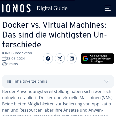
Digital Guide
Zum Haupt­in­halt springen
Docker vs. Virtual Machines:
Das sind die wich­tigs­ten Un­
ter­schie­de
IONOS Redaktion
Auf Facebook teilen
Auf Twitter teilen
Auf LinkedIn tei
28.05.2024
8 mins
In­halts­ver­zeich­nis
Bei der An­wen­dungs­be­reit­stel­lung haben sich zwei Tech­
no­lo­gien etabliert: Docker und virtuelle Maschinen (VMs).
Beide bieten Mög­lich­kei­ten zur Iso­lie­rung von Ap­pli­ka­tio­
nen und Res­sour­cen, aber ihre Ansätze und An­wen­