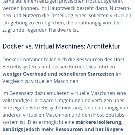
te­me auf einem einzigen phy­si­schen Host aus­ge­führt
werden können. Ihr Haupt­zweck besteht darin, Nut­ze­rin­
nen und Nutzern die Er­stel­lung einer iso­lier­ten vir­tu­el­len
Umgebung zu er­mög­li­chen, die un­ab­hän­gig von der
zugrunde liegenden Hardware ist.
Docker vs. Virtual Machines: Ar­chi­tek­tur
Docker-Container teilen sich die Res­sour­cen des Host-
Be­triebs­sys­tems und dessen Kernel. Dies führt zu
weniger Overhead und schnel­le­ren Start­zei­ten
im
Vergleich zu vir­tu­el­len Maschinen.
Im Gegensatz dazu emulieren virtuelle Maschinen eine
voll­stän­di­ge Hardware-Umgebung und verfügen über
eine eigene Be­triebs­sys­tem­in­stanz, die un­ab­hän­gig von
anderen vir­tu­el­len Maschinen und dem Host-Be­triebs­
sys­tem ist. Dies er­mög­licht eine
stärkere Iso­lie­rung,
benötigt jedoch mehr Res­sour­cen und hat längere