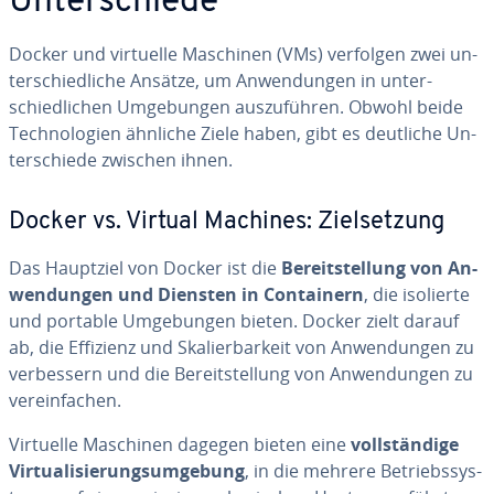
Un­ter­schie­de
Docker und virtuelle Maschinen (VMs) verfolgen zwei un­
ter­schied­li­che Ansätze, um An­wen­dun­gen in un­ter­
schied­li­chen Um­ge­bun­gen aus­zu­füh­ren. Obwohl beide
Tech­no­lo­gien ähnliche Ziele haben, gibt es deutliche Un­
ter­schie­de zwischen ihnen.
Docker vs. Virtual Machines: Ziel­set­zung
Das Hauptziel von Docker ist die
Be­reit­stel­lung von An­
wen­dun­gen und Diensten in Con­tai­nern
, die isolierte
und portable Um­ge­bun­gen bieten. Docker zielt darauf
ab, die Effizienz und Ska­lier­bar­keit von An­wen­dun­gen zu
ver­bes­sern und die Be­reit­stel­lung von An­wen­dun­gen zu
ver­ein­fa­chen.
Virtuelle Maschinen dagegen bieten eine
voll­stän­di­ge
Vir­tua­li­sie­rungs­um­ge­bung
, in die mehrere Be­triebs­sys­