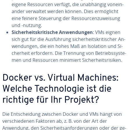
eigene Res­sour­cen verfügt, die un­ab­hän­gig von­ein­
an­der verwaltet werden können. Dies er­mög­licht
eine feinere Steuerung der Res­sour­cen­zu­wei­sung
und -nutzung.
Si­cher­heits­kri­ti­sche An­wen­dun­gen
: VMs eignen
sich gut für die Aus­füh­rung si­cher­heits­kri­ti­scher An­
wen­dun­gen, die ein hohes Maß an Isolation und Si­
cher­heit erfordern. Die Trennung von Be­triebs­sys­te­
men und Res­sour­cen minimiert Si­cher­heits­ri­si­ken.
Docker vs. Virtual Machines:
Welche Tech­no­lo­gie ist die
richtige für Ihr Projekt?
Die Ent­schei­dung zwischen Docker und VMs hängt von
ver­schie­de­nen Faktoren ab, z. B. von der Art der
Anwendung, den Si­cher­heits­an­for­de­run­gen oder der ge­