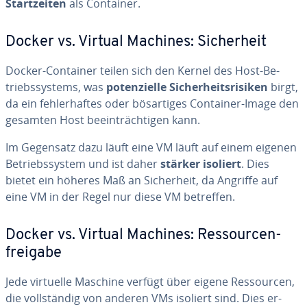
Start­zei­ten
als Container.
Docker vs. Virtual Machines: Si­cher­heit
Docker-Container teilen sich den Kernel des Host-Be­
triebs­sys­tems, was
po­ten­zi­el­le Si­cher­heits­ri­si­ken
birgt,
da ein feh­ler­haf­tes oder bös­ar­ti­ges Container-Image den
gesamten Host be­ein­träch­ti­gen kann.
Im Gegensatz dazu läuft eine VM läuft auf einem eigenen
Be­triebs­sys­tem und ist daher
stärker isoliert
. Dies
bietet ein höheres Maß an Si­cher­heit, da Angriffe auf
eine VM in der Regel nur diese VM betreffen.
Docker vs. Virtual Machines: Res­sour­cen­
frei­ga­be
Jede virtuelle Maschine verfügt über eigene Res­sour­cen,
die voll­stän­dig von anderen VMs isoliert sind. Dies er­