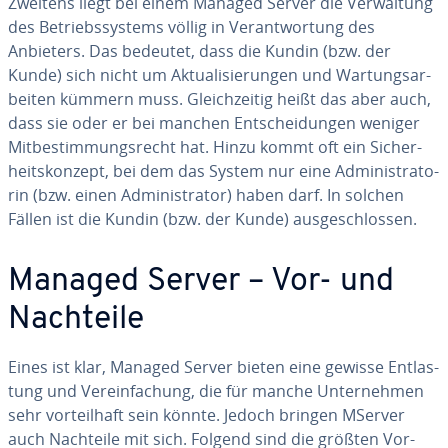
Zweitens liegt bei einem Managed Server die Ver­wal­tung
des Be­triebs­sys­tems völlig in Ver­ant­wor­tung des
Anbieters. Das bedeutet, dass die Kundin (bzw. der
Kunde) sich nicht um Ak­tua­li­sie­run­gen und War­tungs­ar­
bei­ten kümmern muss. Gleich­zei­tig heißt das aber auch,
dass sie oder er bei manchen Ent­schei­dun­gen weniger
Mit­be­stim­mungs­recht hat. Hinzu kommt oft ein Si­cher­
heits­kon­zept, bei dem das System nur eine Ad­mi­nis­tra­to­
rin (bzw. einen Ad­mi­nis­tra­tor) haben darf. In solchen
Fällen ist die Kundin (bzw. der Kunde) aus­ge­schlos­sen.
Managed Server – Vor- und
Nachteile
Eines ist klar, Managed Server bieten eine gewisse Ent­las­
tung und Ver­ein­fa­chung, die für manche Un­ter­neh­men
sehr vor­teil­haft sein könnte. Jedoch bringen MServer
auch Nachteile mit sich. Folgend sind die größten Vor-