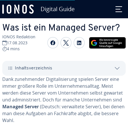
Digital Guide
Zum Haupt­in­halt springen
Was ist ein Managed Server?
IONOS Redaktion
Auf Facebook teilen
Auf Twitter teilen
Auf LinkedIn tei
17.08.2023
4 mins
In­halts­ver­zeich­nis
Dank zu­neh­men­der Di­gi­ta­li­sie­rung spielen Server eine
immer größere Rolle im Un­ter­neh­mens­all­tag. Meist
werden diese Server vom Un­ter­neh­men selbst gewartet
und ad­mi­nis­triert. Doch für manche Un­ter­neh­men sind
Managed Server
(Deutsch: ver­wal­te­te Server), bei denen
man diese Aufgaben an Fach­kräf­te abgibt, die bessere
Wahl.