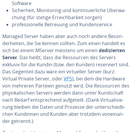
Software
Si­cher­heit, Mo­ni­to­ring und kon­ti­nu­ier­li­che Über­wa­
chung (für stetige Er­reich­bar­keit sorgen)
pro­fes­sio­nel­le Betreuung und Kun­den­ser­vice
Managed Server haben aber auch noch andere Be­son­
der­hei­ten, die Sie kennen sollten. Zum einen handelt es
sich bei einem MServer meistens um einen
de­di­zier­ten
Server
. Das heißt, dass die Res­sour­cen des Servers
exklusiv für die Kundin (bzw. den Kunden) re­ser­viert sind.
Das Gegenteil dazu wäre ein vir­tu­el­ler Server (kurz:
Virtual Private Server, oder
VPS
), bei dem die Hardware
von mehreren Parteien genutzt wird. Die Res­sour­cen des
phy­si­ka­li­schen Servers werden dann unter Kund­schaft
nach Bedarf ent­spre­chend auf­ge­teilt. (Dank Vir­tua­li­sie­
rung bleiben die Daten und Prozesse der un­ter­schied­li­
chen Kundinnen und Kunden aber trotzdem von­ein­an­
der getrennt.)