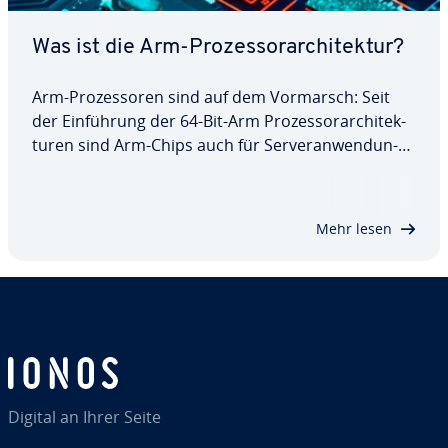
Was ist die Arm-Pro­zes­sor­ar­chi­tek­tur?
Arm-Pro­zes­so­ren sind auf dem Vormarsch: Seit
der Ein­füh­rung der 64-Bit-Arm Pro­zes­sor­ar­chi­tek­
tu­ren sind Arm-Chips auch für Ser­ver­an­wen­dun­
gen hoch­at­trak­tiv: Die Kom­bi­na­ti­on aus En­er­gie­ef­
fi­zi­enz, Fle­xi­bi­li­tät und Leis­tungs­fä­hig­keit spart
nicht nur Kosten, sondern lässt sich auch in…
Mehr lesen
Digital an Ihrer Seite