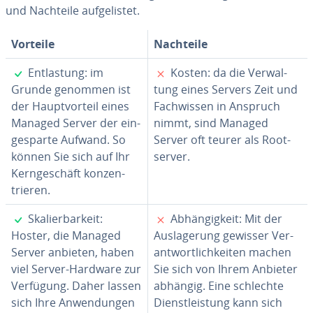
und Nachteile auf­ge­lis­tet.
Vorteile
Nachteile
✓
✗
Ent­las­tung: im
Kosten: da die Ver­wal­
Grunde genommen ist
tung eines Servers Zeit und
der Haupt­vor­teil eines
Fach­wis­sen in Anspruch
Managed Server der ein­
nimmt, sind Managed
ge­spar­te Aufwand. So
Server oft teurer als Root­
können Sie sich auf Ihr
ser­ver.
Kern­ge­schäft kon­zen­
trie­ren.
✓
✗
Ska­lier­bar­keit:
Ab­hän­gig­keit: Mit der
Hoster, die Managed
Aus­la­ge­rung gewisser Ver­
Server anbieten, haben
ant­wort­lich­kei­ten machen
viel Server-Hardware zur
Sie sich von Ihrem Anbieter
Verfügung. Daher lassen
abhängig. Eine schlechte
sich Ihre An­wen­dun­gen
Dienst­leis­tung kann sich