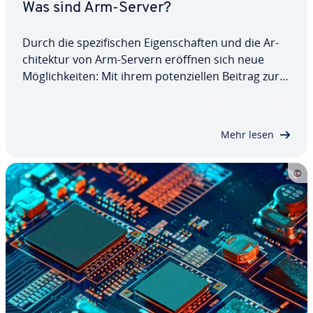
Was sind Arm-Server?
Durch die spe­zi­fi­schen Ei­gen­schaf­ten und die Ar­
chi­tek­tur von Arm-Servern eröffnen sich neue
Mög­lich­kei­ten: Mit ihrem po­ten­zi­el­len Beitrag zur
Reduktion der Be­triebs­kos­ten und einer besseren
Um­welt­bi­lanz sind sie eine in­ter­es­san­te Option für
Un­ter­neh­men, die nach einer…
Mehr lesen