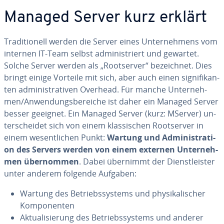
Managed Server kurz erklärt
Tra­di­tio­nell werden die Server eines Un­ter­neh­mens vom
internen IT-Team selbst ad­mi­nis­triert und gewartet.
Solche Server werden als „Root­ser­ver“ be­zeich­net. Dies
bringt einige Vorteile mit sich, aber auch einen si­gni­fi­kan­
ten ad­mi­nis­tra­ti­ven Overhead. Für manche Un­ter­neh­
men/An­wen­dungs­be­rei­che ist daher ein Managed Server
besser geeignet. Ein Managed Server (kurz: MServer) un­
ter­schei­det sich von einem klas­si­schen Root­ser­ver in
einem we­sent­li­chen Punkt:
Wartung und Ad­mi­nis­tra­ti­
on des Servers werden von einem externen Un­ter­neh­
men über­nom­men
. Dabei übernimmt der Dienst­leis­ter
unter anderem folgende Aufgaben:
Wartung des Be­triebs­sys­tems und phy­si­ka­li­scher
Kom­po­nen­ten
Ak­tua­li­sie­rung des Be­triebs­sys­tems und anderer