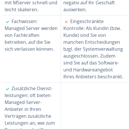
mit MServer schnell und
negativ auf Ihr Geschäft
leicht skalieren.
auswirken.
✓
✗
Fach­wis­sen:
Ein­ge­schränk­te
Managed Server werden
Kontrolle: Als Kundin (bzw.
von Fach­kräf­ten
Kunde) sind Sie von
betrieben, auf die Sie
manchen Ent­schei­dun­gen
sich verlassen können.
bzgl. der Sys­tem­ver­wal­tung
aus­ge­schlos­sen. Zudem
sind Sie auf das Software-
und Hard­ware­an­ge­bot
Ihres Anbieters be­schränkt.
✓
Zu­sätz­li­che Dienst­
leis­tun­gen: oft bieten
Managed-Server-
Anbieter in Ihren
Verträgen zu­sätz­li­che
Leis­tun­gen an, wie zum