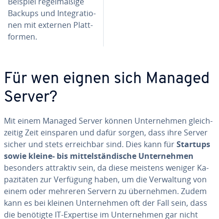
Beispiel re­gel­mä­ßi­ge
Backups und In­te­gra­tio­
nen mit externen Platt­
for­men.
Für wen eignen sich Managed
Server?
Mit einem Managed Server können Un­ter­neh­men gleich­
zei­tig Zeit einsparen und dafür sorgen, dass ihre Server
sicher und stets er­reich­bar sind. Dies kann für
Startups
sowie kleine- bis mit­tel­stän­di­sche Un­ter­neh­men
besonders attraktiv sein, da diese meistens weniger Ka­
pa­zi­tä­ten zur Verfügung haben, um die Ver­wal­tung von
einem oder mehreren Servern zu über­neh­men. Zudem
kann es bei kleinen Un­ter­neh­men oft der Fall sein, dass
die benötigte IT-Expertise im Un­ter­neh­men gar nicht