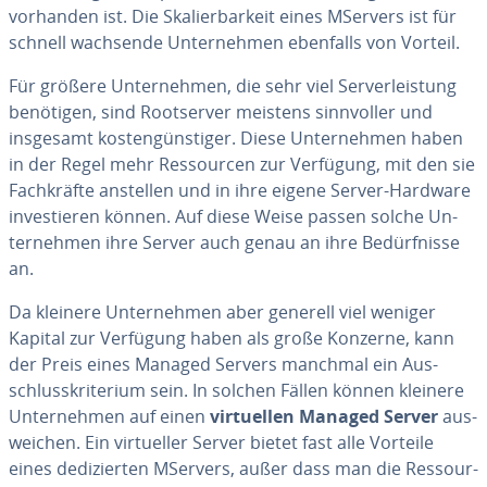
vorhanden ist. Die Ska­lier­bar­keit eines MServers ist für
schnell wachsende Un­ter­neh­men ebenfalls von Vorteil.
Für größere Un­ter­neh­men, die sehr viel Ser­ver­leis­tung
benötigen, sind Root­ser­ver meistens sinn­vol­ler und
insgesamt kos­ten­güns­ti­ger. Diese Un­ter­neh­men haben
in der Regel mehr Res­sour­cen zur Verfügung, mit den sie
Fach­kräf­te anstellen und in ihre eigene Server-Hardware
in­ves­tie­ren können. Auf diese Weise passen solche Un­
ter­neh­men ihre Server auch genau an ihre Be­dürf­nis­se
an.
Da kleinere Un­ter­neh­men aber generell viel weniger
Kapital zur Verfügung haben als große Konzerne, kann
der Preis eines Managed Servers manchmal ein Aus­
schluss­kri­te­ri­um sein. In solchen Fällen können kleinere
Un­ter­neh­men auf einen
vir­tu­el­len Managed Server
aus­
wei­chen. Ein vir­tu­el­ler Server bietet fast alle Vorteile
eines de­di­zier­ten MServers, außer dass man die Res­sour­