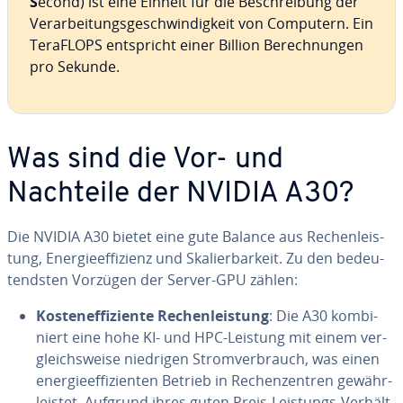
S
econd) ist eine Einheit für die Be­schrei­bung der
Ver­ar­bei­tungs­ge­schwin­dig­keit von Computern. Ein
TeraFLOPS ent­spricht einer Billion Be­rech­nun­gen
pro Sekunde.
Was sind die Vor- und
Nachteile der NVIDIA A30?
Die NVIDIA A30 bietet eine gute Balance aus Re­chen­leis­
tung, En­er­gie­ef­fi­zi­enz und Ska­lier­bar­keit. Zu den be­deu­
tends­ten Vorzügen der Server-GPU zählen:
Kos­ten­ef­fi­zi­en­te Re­chen­leis­tung
: Die A30 kom­bi­
niert eine hohe KI- und HPC-Leistung mit einem ver­
gleichs­wei­se niedrigen Strom­ver­brauch, was einen
en­er­gie­ef­fi­zi­en­ten Betrieb in Re­chen­zen­tren ge­währ­
leis­tet. Aufgrund ihres guten Preis-Leistungs-Ver­hält­