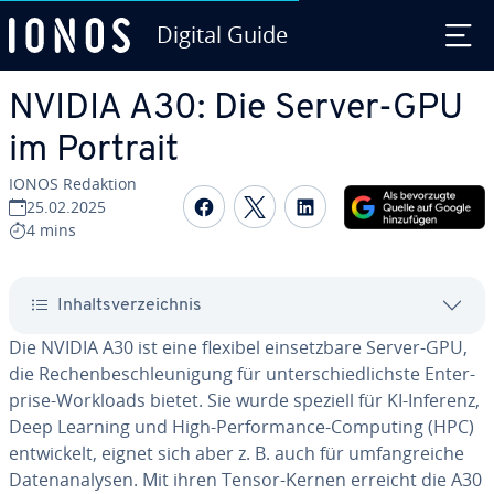
Digital Guide
Zum Haupt­in­halt springen
NVIDIA A30: Die Server-GPU
im Portrait
IONOS Redaktion
Auf Facebook teilen
Auf Twitter teilen
Auf LinkedIn tei
25.02.2025
4 mins
In­halts­ver­zeich­nis
Die NVIDIA A30 ist eine flexibel ein­setz­ba­re Server-GPU,
die Re­chen­be­schleu­ni­gung für un­ter­schied­lichs­te En­ter­
pri­se-Workloads bietet. Sie wurde speziell für KI-Inferenz,
Deep Learning und High-Per­for­mance-Computing (HPC)
ent­wi­ckelt, eignet sich aber z. B. auch für um­fang­rei­che
Da­ten­ana­ly­sen. Mit ihren Tensor-Kernen erreicht die A30