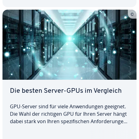
Hopper-GPUs so…
Die besten Server-GPUs im Vergleich
GPU-Server sind für viele An­wen­dun­gen geeignet.
Die Wahl der richtigen GPU für Ihren Server hängt
dabei stark von Ihren spe­zi­fi­schen An­for­de­run­gen
ab. Wir ver­glei­chen die neuesten GPUs von NVIDIA
H100 und A30 mit den Intel Gaudi 2 und Gaudi 3.