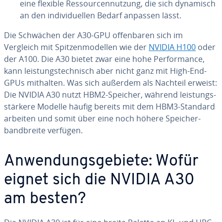
eine flexible Res­sour­cen­nut­zung, die sich dynamisch
an den in­di­vi­du­el­len Bedarf anpassen lässt.
Die Schwächen der A30-GPU of­fen­ba­ren sich im
Vergleich mit Spit­zen­mo­del­len wie der
NVIDIA H100
oder
der A100. Die A30 bietet zwar eine hohe Per­for­mance,
kann leis­tungs­tech­nisch aber nicht ganz mit High-End-
GPUs mithalten. Was sich außerdem als Nachteil erweist:
Die NVIDIA A30 nutzt HBM2-Speicher, während leis­tungs­
stär­ke­re Modelle häufig bereits mit dem HBM3-Standard
arbeiten und somit über eine noch höhere Spei­cher­
band­brei­te verfügen.
An­wen­dungs­ge­bie­te: Wofür
eignet sich die NVIDIA A30
am besten?