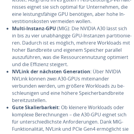
nis­ses eignet sie sich optimal für Un­ter­neh­men, die
eine leis­tungs­fä­hi­ge GPU benötigen, aber hohe In­
ves­ti­ti­ons­kos­ten vermeiden wollen.
Multi-Instanz-GPU
(MIG): Die NVIDIA A30 lässt sich
in bis zu vier un­ab­hän­gi­ge GPU-Instanzen par­ti­tio­nie­
ren. Dadurch ist es möglich, mehrere Workloads mit
hoher Band­brei­te und eigenem Speicher parallel
aus­zu­füh­ren, was die Res­sour­cen­nut­zung optimiert
und die Effizienz steigert.
NVLink der nächsten Ge­ne­ra­ti­on
: Über NVIDIA
NVLink können zwei A30-GPUs mit­ein­an­der
verbunden werden, um größere Workloads zu be­
schleu­ni­gen und eine höhere Spei­cher­band­brei­te
be­reit­zu­stel­len.
Gute Ska­lier­bar­keit
: Ob kleinere Workloads oder
komplexe Be­rech­nun­gen – die A30-GPU eignet sich
für un­ter­schied­lichs­te An­for­de­run­gen. Dank MIG-
Funk­tio­na­li­tät, NVLink und PCIe Gen4 er­mög­licht sie