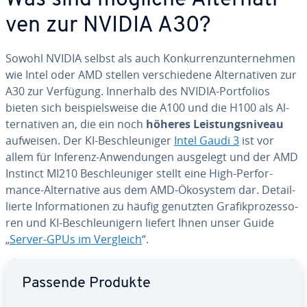
Was sind mögliche Al­ter­na­ti­
ven zur NVIDIA A30?
Sowohl NVIDIA selbst als auch Kon­kur­renz­un­ter­neh­men
wie Intel oder AMD stellen ver­schie­de­ne Al­ter­na­ti­ven zur
A30 zur Verfügung. Innerhalb des NVIDIA-Port­fo­li­os
bieten sich bei­spiels­wei­se die A100 und die H100 als Al­
ter­na­ti­ven an, die ein noch
höheres Leis­tungs­ni­veau
aufweisen. Der KI-Be­schleu­ni­ger
Intel Gaudi 3
ist vor
allem für Inferenz-An­wen­dun­gen ausgelegt und der AMD
Instinct MI210 Be­schleu­ni­ger stellt eine High-Per­for­
mance-Al­ter­na­ti­ve aus dem AMD-Ökosystem dar. De­tail­
lier­te In­for­ma­tio­nen zu häufig genutzten Gra­fik­pro­zes­so­
ren und KI-Be­schleu­ni­gern liefert Ihnen unser Guide
„
Server-GPUs im Vergleich
“.
Zum Hauptmenü
Passende Produkte