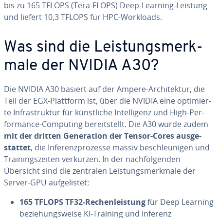
bis zu 165 TFLOPS (Tera-FLOPS) Deep-Learning-Leistung
und liefert 10,3 TFLOPS für HPC-Workloads.
Was sind die Leis­tungs­merk­
ma­le der NVIDIA A30?
Die NVIDIA A30 basiert auf der Ampere-Ar­chi­tek­tur, die
Teil der EGX-Plattform ist, über die NVIDIA eine op­ti­mier­
te In­fra­struk­tur für künst­li­che In­tel­li­genz und High-Per­
for­mance-Computing be­reit­stellt. Die A30 wurde zudem
mit der dritten Ge­ne­ra­ti­on der Tensor-Cores aus­ge­
stat­tet
, die In­fe­renz­pro­zes­se massiv be­schleu­ni­gen und
Trai­nings­zei­ten verkürzen. In der nach­fol­gen­den
Übersicht sind die zentralen Leis­tungs­merk­ma­le der
Server-GPU auf­ge­lis­tet:
165 TFLOPS TF32-Re­chen­leis­tung
für Deep Learning
be­zie­hungs­wei­se KI-Training und Inferenz