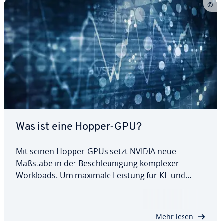
Was ist eine Hopper-GPU?
Mit seinen Hopper-GPUs setzt NVIDIA neue
Maßstäbe in der Be­schleu­ni­gung komplexer
Workloads. Um maximale Leistung für KI- und
HPC-An­wen­dun­gen zu bieten, wurde die neuste
GPU-Ge­ne­ra­ti­on mit einer Vielzahl bahn­bre­chen­
der In­no­va­tio­nen aus­ge­stat­tet. Wir erläutern, was
Mehr lesen