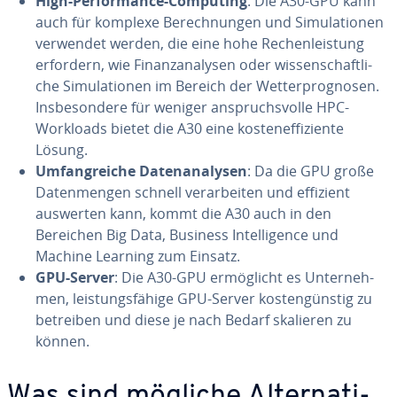
High-Per­for­mance-Computing
: Die A30-GPU kann
auch für komplexe Be­rech­nun­gen und Si­mu­la­tio­nen
verwendet werden, die eine hohe Re­chen­leis­tung
erfordern, wie Fi­nanz­ana­ly­sen oder wis­sen­schaft­li­
che Si­mu­la­tio­nen im Bereich der Wet­ter­pro­gno­sen.
Ins­be­son­de­re für weniger an­spruchs­vol­le HPC-
Workloads bietet die A30 eine kos­ten­ef­fi­zi­en­te
Lösung.
Um­fang­rei­che Da­ten­ana­ly­sen
: Da die GPU große
Da­ten­men­gen schnell ver­ar­bei­ten und effizient
auswerten kann, kommt die A30 auch in den
Bereichen Big Data, Business In­tel­li­gence und
Machine Learning zum Einsatz.
GPU-Server
: Die A30-GPU er­mög­licht es Un­ter­neh­
men, leis­tungs­fä­hi­ge GPU-Server kos­ten­güns­tig zu
betreiben und diese je nach Bedarf skalieren zu
können.