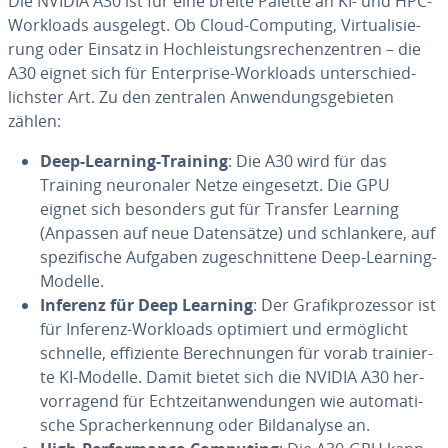
Die NVIDIA A30 ist für eine breite Palette an KI- und HPC-
Workloads ausgelegt. Ob Cloud-Computing, Vir­tua­li­sie­
rung oder Einsatz in Hoch­leis­tungs­re­chen­zen­tren – die
A30 eignet sich für En­ter­pri­se-Workloads un­ter­schied­
lichs­ter Art. Zu den zentralen An­wen­dungs­ge­bie­ten
zählen:
Deep-Learning-Training
: Die A30 wird für das
Training neu­ro­na­ler Netze ein­ge­setzt. Die GPU
eignet sich besonders gut für Transfer Learning
(Anpassen auf neue Da­ten­sät­ze) und schlan­ke­re, auf
spe­zi­fi­sche Aufgaben zu­ge­schnit­te­ne Deep-Learning-
Modelle.
Inferenz für Deep Learning
: Der Gra­fik­pro­zes­sor ist
für Inferenz-Workloads optimiert und er­mög­licht
schnelle, ef­fi­zi­en­te Be­rech­nun­gen für vorab trai­nier­
te KI-Modelle. Damit bietet sich die NVIDIA A30 her­
vor­ra­gend für Echt­zeit­an­wen­dun­gen wie au­to­ma­ti­
sche Sprach­er­ken­nung oder Bild­ana­ly­se an.