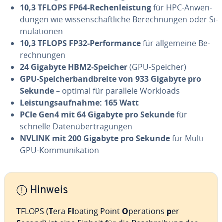
10,3 TFLOPS FP64-Re­chen­leis­tung
für HPC-An­wen­
dun­gen wie wis­sen­schaft­li­che Be­rech­nun­gen oder Si­
mu­la­tio­nen
10,3 TFLOPS FP32-Per­for­mance
für all­ge­mei­ne Be­
rech­nun­gen
24 Gigabyte HBM2-Speicher
(GPU-Speicher)
GPU-Spei­cher­band­brei­te von 933 Gigabyte pro
Sekunde
– optimal für parallele Workloads
Leis­tungs­auf­nah­me: 165 Watt
PCIe Gen4 mit 64 Gigabyte pro Sekunde
für
schnelle Da­ten­über­tra­gun­gen
NVLINK mit 200 Gigabyte pro Sekunde
für Multi-
GPU-Kom­mu­ni­ka­ti­on
Hinweis
TFLOPS (
T
era
Fl
oating Point
O
perations
p
er