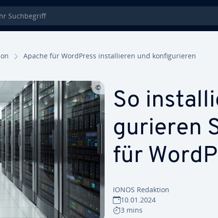
 Such­be­griff
i­on
Apache für WordPress in­stal­lie­ren und kon­fi­gu­rie­ren
So in­stal­l
gu­rie­ren
für WordP
IONOS Redaktion
10.01.2024
3 mins