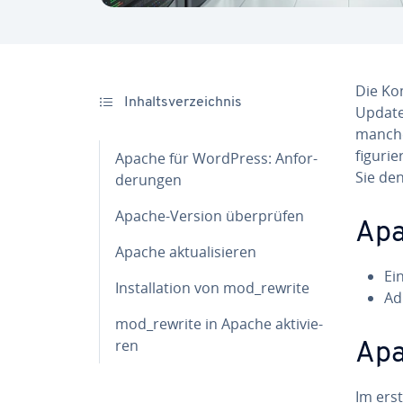
Die Kom
In­halts­ver­zeich­nis
Update
manchen
fi­gu­
Apache für WordPress: An­for­
Sie den
de­run­gen
Apache-Version über­prü­fen
Apa
Apache ak­tua­li­sie­ren
Ei
In­stal­la­ti­on von mod_rewrite
Ad­
mod_rewrite in Apache ak­ti­vie­
ren
Apa
Im erst