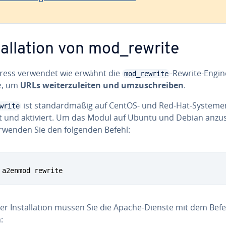
tal­la­ti­on von mod_rewrite
ess verwendet wie erwähnt die
-Rewrite-Engin
mod_rewrite
e, um
URLs wei­ter­zu­lei­ten und um­zu­schrei­ben
.
ist stan­dard­mä­ßig auf CentOS- und Red-Hat-Systemen
write
ert und aktiviert. Um das Modul auf Ubuntu und Debian an­zu­
erwenden Sie den folgenden Befehl:
 a2enmod rewrite
r In­stal­la­ti­on müssen Sie die Apache-Dienste mit dem Bef
: