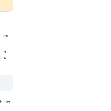
e von
 in­
schal­
ehl neu