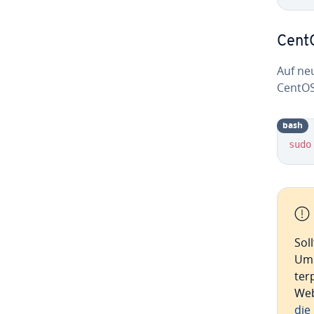
Cent
Auf neu
CentOS 
bash
sudo
Sol
Ums
ter­
Web
die