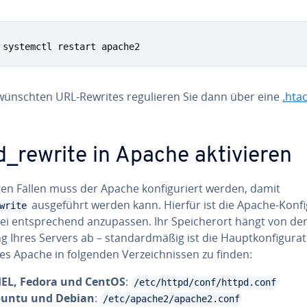
 systemctl restart apache2
wünsch­ten URL-Rewrites re­gu­lie­ren Sie dann über eine
.hta
_rewrite in Apache ak­ti­vie­ren
gen Fällen muss der Apache kon­fi­gu­riert werden, damit
aus­ge­führt werden kann. Hierfür ist die Apache-Kon­fi­gu
write
tei ent­spre­chend an­zu­pas­sen. Ihr Spei­cher­ort hängt von der
ng Ihres Servers ab – stan­dard­mä­ßig ist die Haupt­kon­fi­gu­ra­t
des Apache in folgenden Ver­zeich­nis­sen zu finden:
EL, Fedora und CentOS
:
/etc/httpd/conf/httpd.conf
untu und Debian
:
/etc/apache2/apache2.conf