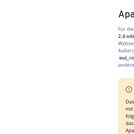
Apac
Für di
2.4 od
Webserv
Außerd
mod_re
anderer
Das
mit
fol
das
Apac