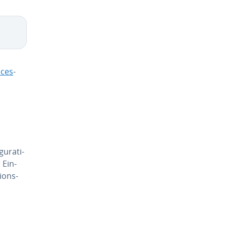
cces
-
­ra­ti­
 Ein­
i­ons­