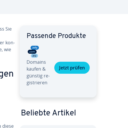
ss Sie
Passende Produkte
der kon­
e, wie
Domains
Jetzt prüfen
kaufen &
­gen
günstig re­
gis­trie­ren
Beliebte Artikel
n diese