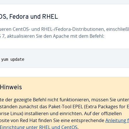
OS, Fedora und RHEL
eren CentOS- und RHEL-/Fedora-Dis­tri­bu­tio­nen, ein­schließ­
7, ak­tua­li­sie­ren Sie den Apache mit dem Befehl:
 yum update
Hinweis
lte der gezeigte Befehl nicht funk­tio­nie­ren, müssen Sie unte
tänden zunächst das Paket-Tool EPEL (Extra Packages for 
pri­se Linux) in­stal­lie­ren und ein­rich­ten. Auf der of­fi­zi­el­len
site von Red Hat finden Sie eine ent­spre­chen­de
Anleitung 
 Ein­rich­tung unter RHEL und CentOS
.