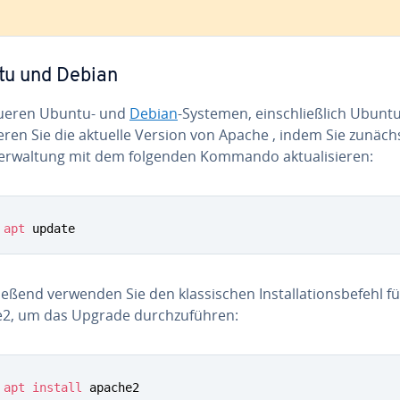
tu und Debian
ueren Ubuntu- und
Debian
-Systemen, ein­schließ­lich Ubuntu
­lie­ren Sie die aktuelle Version von Apache , indem Sie zunäch
ver­wal­tung mit dem folgenden Kommando ak­tua­li­sie­ren:
apt
 update
ie­ßend verwenden Sie den klas­si­schen In­stal­la­ti­ons­be­fehl f
2, um das Upgrade durch­zu­füh­ren:
apt
install
 apache2