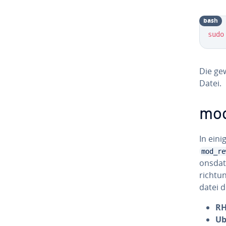
bash
sudo
Die ge­
Datei.
mod
In eini
mod_re
ons­da­
rich­tu
da­tei 
RH
Ub