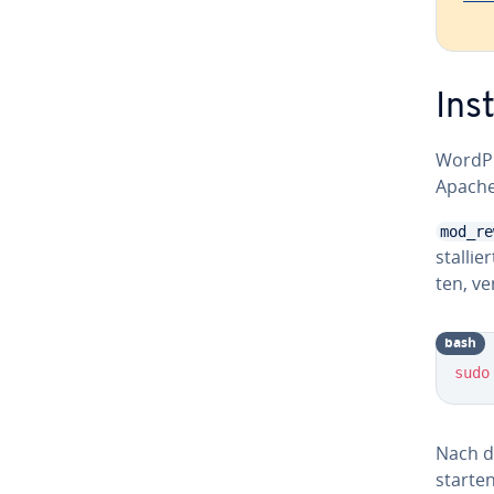
In­s
WordPr
Apach
mod_re
stal­li
ten, v
bash
sudo
Nach de
starten