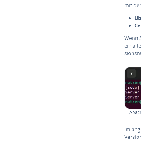
mit de
Ub
Ce
Wenn S
erhalte
si­ons­
Apach
Im an­g
Version