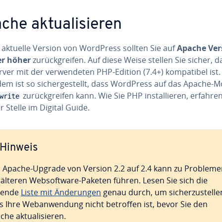
he ak­tua­li­sie­ren
e aktuelle Version von WordPress sollten Sie auf
Apache Ver
er höher
zu­rück­grei­fen. Auf diese Weise stellen Sie sicher, 
er mit der ver­wen­de­ten PHP-Edition (7.4+) kom­pa­ti­bel ist.
em ist so si­cher­ge­stellt, dass WordPress auf das Apache-
zu­rück­grei­fen kann. Wie Sie PHP in­stal­lie­ren, erfahre
write
 Stelle im Digital Guide.
Hinweis
 Apache-Upgrade von Version 2.2 auf 2.4 kann zu Probleme
 älteren Web­soft­ware-Paketen führen. Lesen Sie sich die
gende
Liste mit Än­de­run­gen
genau durch, um si­cher­zu­stel­le
s Ihre Web­an­wen­dung nicht betroffen ist, bevor Sie den
he ak­tua­li­sie­ren.