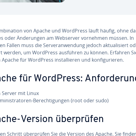
­bi­na­ti­on von Apache und WordPress läuft häufig, ohne da
s oder Än­de­run­gen am Webserver vornehmen müssen. In
 Fällen muss die Ser­ver­an­wen­dung jedoch ak­tua­li­siert o
riert werden, um WordPress ausführen zu können. Erfahren Si
 Apache für WordPress in­stal­lie­ren und kon­fi­gu­rie­ren.
che für WordPress: An­for­de­run
n Server mit Linux
mi­nis­tra­to­ren-Be­rech­ti­gun­gen (root oder sudo)
che-Version über­prü­fen
en Schritt über­prü­fen Sie die Version des Apache. Sie finde