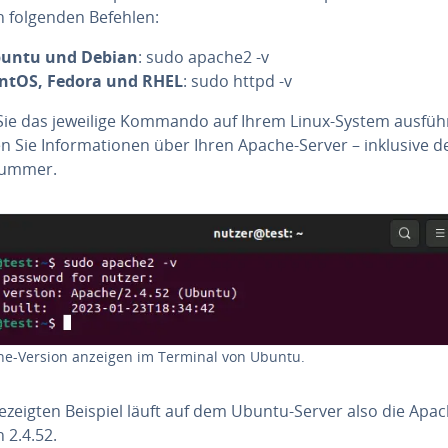
n folgenden Befehlen:
untu und Debian
: sudo apache2 -v
ntOS, Fedora und RHEL
: sudo httpd -v
ie das jeweilige Kommando auf Ihrem Linux-System ausfüh
n Sie In­for­ma­tio­nen über Ihren Apache-Server – inklusive d
num­mer.
e-Version anzeigen im Terminal von Ubuntu.
e­zeig­ten Beispiel läuft auf dem Ubuntu-Server also die Apac
 2.4.52.