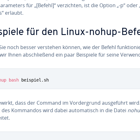
a­ra­me­ters für „[Befehl]“ ver­zich­ten, ist die Option „-p“ oder 
“ erlaubt.
spiele für den Linux-nohup-Bef
ie noch besser verstehen können, wie der Befehl funk­tio­nie
wir Ihnen ab­schlie­ßend ein paar Beispiele für seine Ver­wen
hup
bash
 beispiel.sh
ewirkt, dass der Command im Vor­der­grund aus­ge­führt wird
 des Kommandos wird dabei au­to­ma­tisch in die Datei
nohu
i­tet.