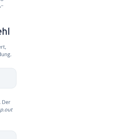
„–
ehl
rt,
­dung.
. Der
p.out