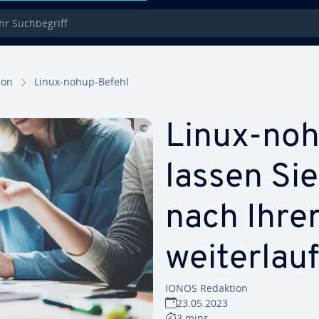
 Such­be­griff
i­on
Linux-nohup-Befehl
Linux-noh
lassen Si
nach Ihre
wei­ter­lau­
IONOS Redaktion
23.05.2023
3 mins