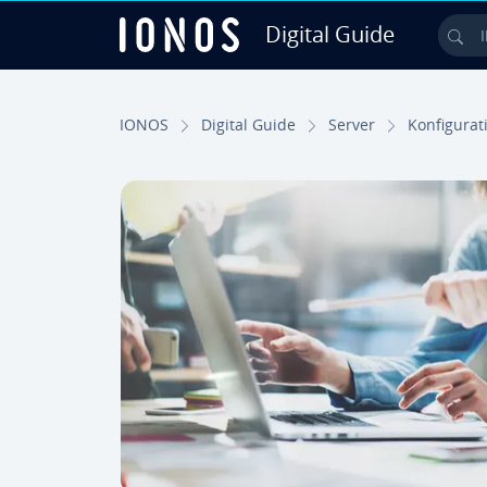
Digital Guide
Ihr
Zum Haupt­in­halt springen
IONOS
Digital Guide
Server
Kon­fi­gu­ra­t