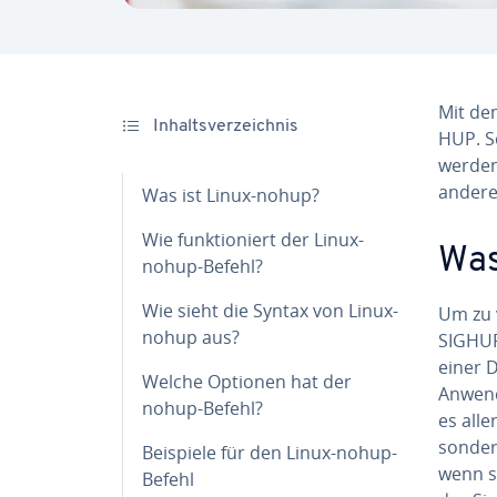
Mit d
In­halts­ver­zeich­nis
HUP. So
werden
andere 
Was ist Linux-nohup?
Wie funk­tio­niert der Linux-
Was
nohup-Befehl?
Wie sieht die Syntax von Linux-
Um zu v
nohup aus?
SIGHUP.
einer D
Welche Optionen hat der
Anwend
nohup-Befehl?
es al­l
son­de­
Beispiele für den Linux-nohup-
wenn s
Befehl