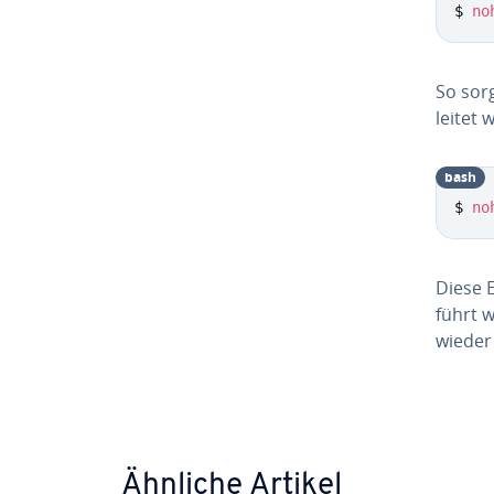
$ 
no
So sor
lei­tet 
bash
$ 
no
Diese E
führt 
wieder 
Zum Ha
Ähnliche Artikel