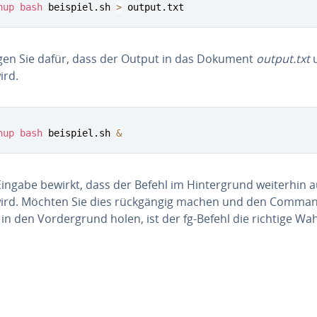
hup
bash
 beispiel.sh 
>
 output.txt
gen Sie dafür, dass der Output in das Dokument
output.txt
u
wird.
hup
bash
 beispiel.sh 
&
ingabe bewirkt, dass der Befehl im Hin­ter­grund weiterhin a
wird. Möchten Sie dies rück­gän­gig machen und den Comma
in den Vor­der­grund holen, ist der fg-Befehl die richtige Wah
uptmenü