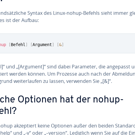
nd­sätz­li­che Syntax des Linux-nohup-Befehls sieht immer gl
es ist der Aufbau:
hup
[
Befehl
]
[
Argument
]
[
&
]
hl]“ und „[Argument]“ sind dabei Parameter, die angepasst 
­fi­ziert werden können. Um Prozesse auch nach der Abmeldu
­grund wei­ter­lau­fen zu lassen, verwenden Sie „[&]“.
che Optionen hat der nohup-
ehl?
nohup ak­zep­tiert keine Optionen außer den beiden Standard
help“ und „-v“ oder „–version“. Lediglich wenn Sie auf die E