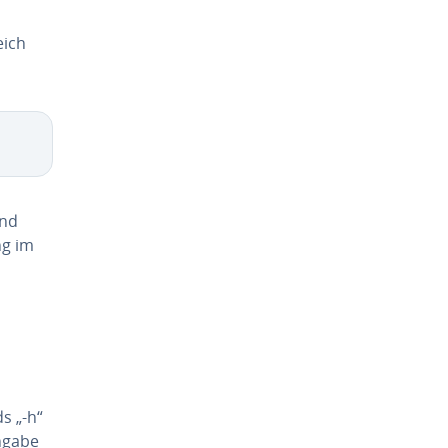
eich
und
ng im
s „-h“
ingabe