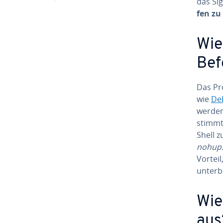
das Sig
fen zu
Wie
Bef
Das Pro
wie
De
werden
stimm­
Shell z
nohup
Vortei
un­ter­
Wie
aus