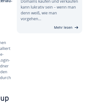
er­lau­
Domains kaufen und verkaufen
kann lukrativ sein – wenn man
denn weiß, wie man
vorgehen…
Mehr lesen
­nen
­liert
e­
Login-
rdner
s den
adurch
hup