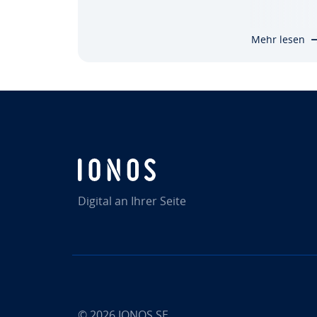
richtige Wahl. Dieser sendet ein Signal an
das andere Gerät und wartet auf dessen
Mehr lesen
Antwort. Hier erfahren Sie, wie der…
Digital an Ihrer Seite
© 2026
IONOS SE