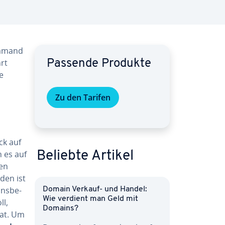
ommand
hrt
Passende Produkte
e
Zu den Tarifen
ck auf
n es auf
Beliebte Artikel
ren
den ist
ins­be­
Domain Verkauf- und Handel:
Wie verdient man Geld mit
ll,
Domains?
hat. Um