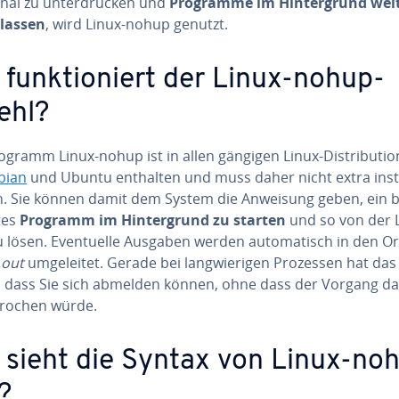
nal zu un­ter­drü­cken und
Programme im Hin­ter­grund wei­t
 lassen
, wird Linux-nohup genutzt.
 funk­tio­niert der Linux-nohup-
ehl?
gramm Linux-nohup ist in allen gängigen Linux-Dis­tri­bu­tio
bian
und Ubuntu enthalten und muss daher nicht extra in­stal
. Sie können damit dem System die Anweisung geben, ein b
tes
Programm im Hin­ter­grund zu starten
und so von der 
u lösen. Even­tu­el­le Ausgaben werden au­to­ma­tisch in den O
.out
um­ge­lei­tet. Gerade bei lang­wie­ri­gen Prozessen hat da
l, dass Sie sich abmelden können, ohne dass der Vorgang d
bro­chen würde.
 sieht die Syntax von Linux-no
?