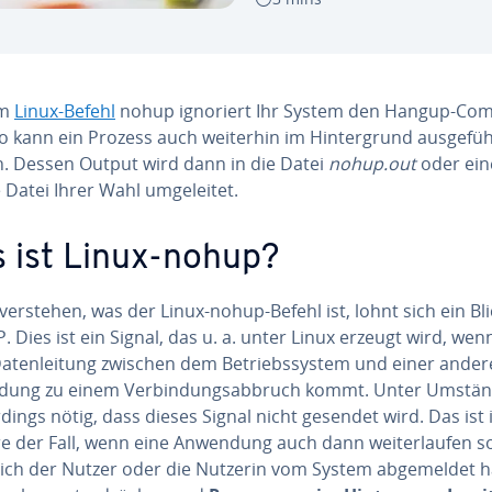
em
Linux-Befehl
nohup ignoriert Ihr System den Hangup-C
 kann ein Prozess auch weiterhin im Hin­ter­grund aus­ge­fü
. Dessen Output wird dann in die Datei
nohup.out
oder ein
Datei Ihrer Wahl um­ge­lei­tet.
 ist Linux-nohup?
erstehen, was der Linux-nohup-Befehl ist, lohnt sich ein Bli
 Dies ist ein Signal, das u. a. unter Linux erzeugt wird, wen
a­ten­lei­tung zwischen dem Be­triebs­sys­tem und einer ande
ung zu einem Ver­bin­dungs­ab­bruch kommt. Unter Umstän
er­dings nötig, dass dieses Signal nicht gesendet wird. Das ist 
re der Fall, wenn eine Anwendung auch dann wei­ter­lau­fen so
ich der Nutzer oder die Nutzerin vom System ab­ge­mel­det 