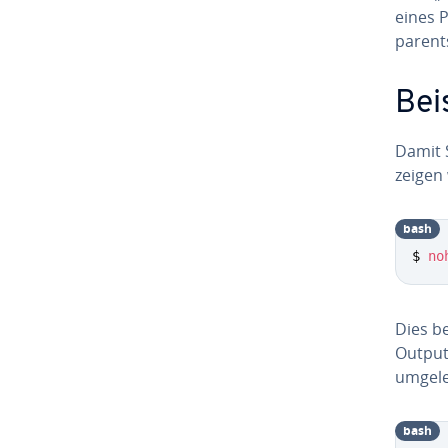
eines P
parents
Bei
Damit S
zeigen 
bash
$ 
no
Dies b
Output
um­ge­le
bash