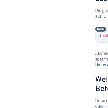
Die gru
aus. Di
bash
$ 
no
„[Befe
spe­zi
Hin­ter
Wel
Bef
Linux-
oder „–