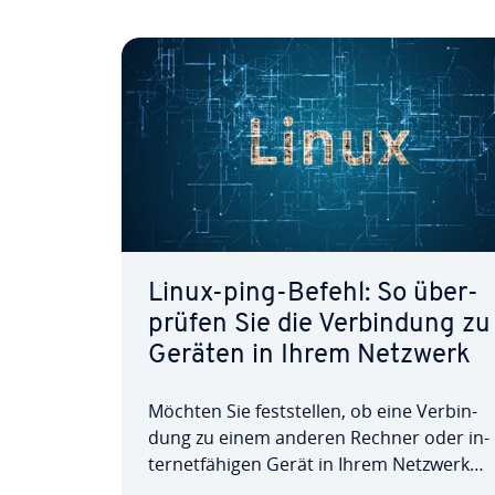
Linux-ping-Befehl: So über­
prü­fen Sie die Ver­bin­dung zu
Geräten in Ihrem Netzwerk
Möchten Sie fest­stel­len, ob eine Ver­bin­
dung zu einem anderen Rechner oder in­
ter­net­fä­hi­gen Gerät in Ihrem Netzwerk
besteht, ist der Linux-ping-Befehl die