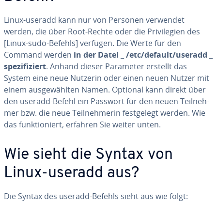
Linux-useradd kann nur von Personen verwendet
werden, die über Root-Rechte oder die Pri­vi­le­gi­en des
[Linux-sudo-Befehls] verfügen. Die Werte für den
Command werden
in der Datei
_
/etc/default/useradd
_
spe­zi­fi­ziert
. Anhand dieser Parameter erstellt das
System eine neue Nutzerin oder einen neuen Nutzer mit
einem aus­ge­wähl­ten Namen. Optional kann direkt über
den useradd-Befehl ein Passwort für den neuen Teil­neh­
mer bzw. die neue Teil­neh­me­rin fest­ge­legt werden. Wie
das funk­tio­niert, erfahren Sie weiter unten.
Wie sieht die Syntax von
Linux-useradd aus?
Die Syntax des useradd-Befehls sieht aus wie folgt: