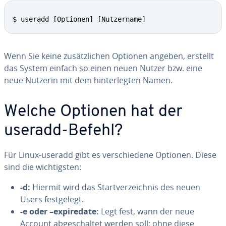
$ useradd [Optionen] [Nutzername]
Wenn Sie keine zu­sätz­li­chen Optionen angeben, erstellt
das System einfach so einen neuen Nutzer bzw. eine
neue Nutzerin mit dem hin­ter­leg­ten Namen.
Welche Optionen hat der
useradd-Befehl?
Für Linux-useradd gibt es ver­schie­de­ne Optionen. Diese
sind die wich­tigs­ten:
-d:
Hiermit wird das Start­ver­zeich­nis des neuen
Users fest­ge­legt.
-e oder –ex­pi­re­da­te:
Legt fest, wann der neue
Account ab­ge­schal­tet werden soll; ohne diese