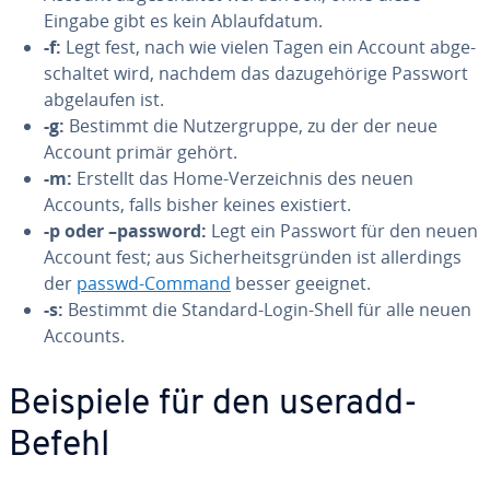
Eingabe gibt es kein Ab­lauf­da­tum.
-f:
Legt fest, nach wie vielen Tagen ein Account ab­ge­
schal­tet wird, nachdem das da­zu­ge­hö­ri­ge Passwort
ab­ge­lau­fen ist.
-g:
Bestimmt die Nut­zer­grup­pe, zu der der neue
Account primär gehört.
-m:
Erstellt das Home-Ver­zeich­nis des neuen
Accounts, falls bisher keines existiert.
-p oder –password:
Legt ein Passwort für den neuen
Account fest; aus Si­cher­heits­grün­den ist al­ler­dings
der
passwd-Command
besser geeignet.
-s:
Bestimmt die Standard-Login-Shell für alle neuen
Accounts.
Beispiele für den useradd-
Befehl