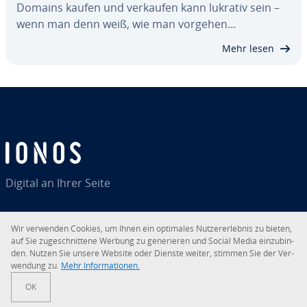
Domains kaufen und verkaufen kann lukrativ sein –
wenn man denn weiß, wie man vorgehen…
Mehr lesen
Digital an Ihrer Seite
Wir verwenden Cookies, um Ihnen ein optimales Nut­zer­er­leb­nis zu bieten,
auf Sie zu­ge­schnit­te­ne Werbung zu ge­ne­rie­ren und Social Media ein­zu­bin­
RSS
LinkedIn
tiktok
Instagram
Facebook
YouTube
den. Nutzen Sie unsere Website oder Dienste weiter, stimmen Sie der Ver­
wen­dung zu.
Mehr In­for­ma­tio­nen.
© 2026
IONOS SE
OK