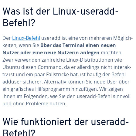
Was ist der Linux-useradd-
Befehl?
Der
Linux-Befehl
useradd ist eine von mehreren Mög­lich­
kei­ten, wenn Sie
über das Terminal einen neuen
Nutzer oder eine neue Nutzerin anlegen
möchten.
Zwar verwenden zahl­rei­che Linux-Dis­tri­bu­tio­nen wie
Ubuntu diesen Command, da er al­ler­dings nicht in­ter­ak­
tiv ist und ein paar Fall­stri­cke hat, ist häufig der Befehl
adduser sicherer. Al­ter­na­tiv können Sie neue User über
ein gra­fi­sches Hilfs­pro­gramm hin­zu­fü­gen. Wir zeigen
Ihnen im Folgenden, wie Sie den useradd-Befehl sinnvoll
und ohne Probleme nutzen.
Wie funk­tio­niert der useradd-
Befehl?