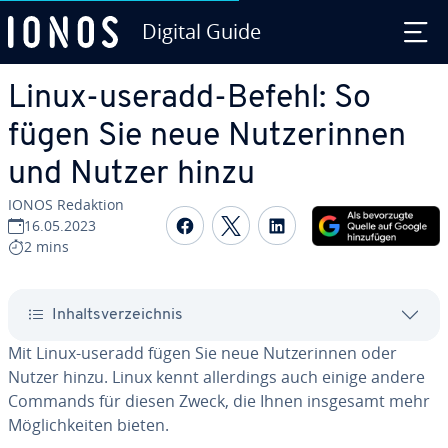
Digital Guide
Zum Haupt­in­halt springen
Linux-useradd-Befehl: So
fügen Sie neue Nut­ze­rin­nen
und Nutzer hinzu
IONOS Redaktion
Auf Facebook teilen
Auf Twitter teilen
Auf LinkedIn tei
16.05.2023
2 mins
In­halts­ver­zeich­nis
Mit Linux-useradd fügen Sie neue Nut­ze­rin­nen oder
Nutzer hinzu. Linux kennt al­ler­dings auch einige andere
Commands für diesen Zweck, die Ihnen insgesamt mehr
Mög­lich­kei­ten bieten.