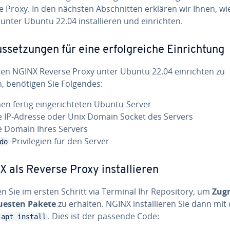
 Proxy. In den nächsten Ab­schnit­ten erklären wir Ihnen, wi
unter Ubuntu 22.04 in­stal­lie­ren und ein­rich­ten.
s­set­zun­gen für eine er­folg­rei­che Ein­rich­tung
en NGINX Reverse Proxy unter Ubuntu 22.04 ein­rich­ten zu
, benötigen Sie Folgendes:
nen fertig ein­ge­rich­te­ten Ubuntu-Server
e IP-Adresse oder Unix Domain Socket des Servers
e Domain Ihres Servers
-Pri­vi­le­gi­en für den Server
do
 als Reverse Proxy in­stal­lie­ren
 Sie im ersten Schritt via Terminal Ihr Re­po­si­to­ry, um
Zugr
uesten Pakete
zu erhalten. NGINX in­stal­lie­ren Sie dann mi
. Dies ist der passende Code:
apt install