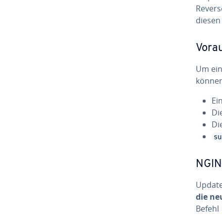
Reverse
diesen 
Vor­au
Um ein
können
Ei
Di
Di
su
NGINX
Updaten
die ne
Befehl