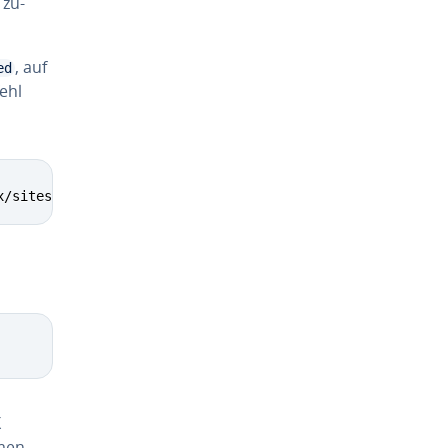
 zu­
, auf
ed
ehl
x/sites-enabled/
X
men.