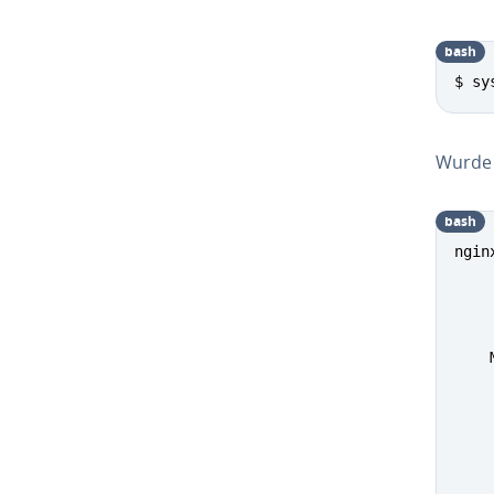
bash
$ sy
Wurde N
bash
ngin
    
    
    
    
    
    
    
    
    