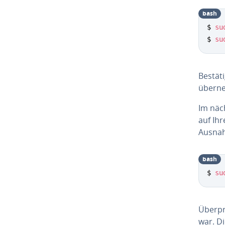
bash
$ 
su
$ 
su
Be­stä­
über­n
Im näch
auf Ihr
Ausnah
bash
$ 
su
Über­pr
war. D