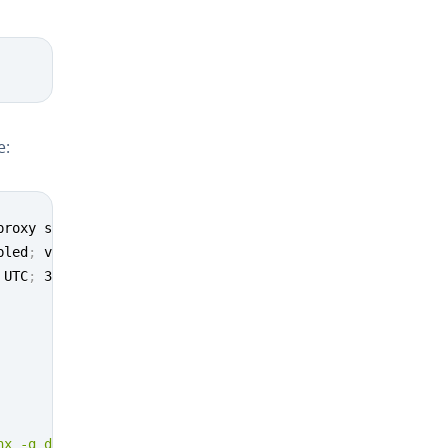
e:
roxy server

bled
;
 vendor preset: enabled
)
 UTC
;
 39min ago

nx -g daemon on; master_process on;"