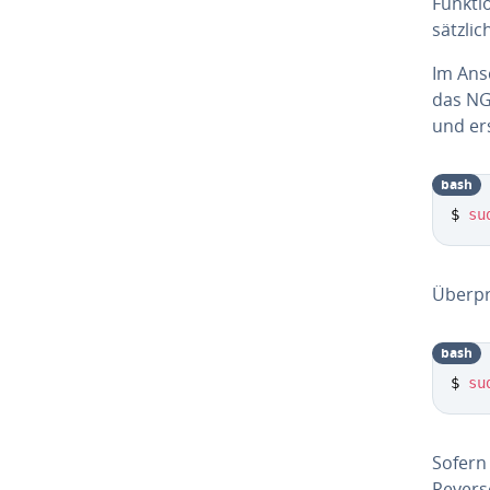
Funkti
sätz­li­
Im Ansc
das NG
und ers
bash
$ 
su
Über­prü
bash
$ 
su
Sofern 
Reverse