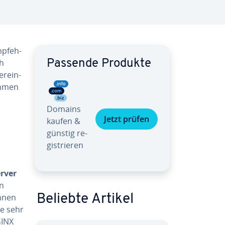
p­feh­
ch
Passende Produkte
er­ein­
ahmen
Domains
Jetzt prüfen
kaufen &
günstig re­
gis­trie­ren
erver
en
n­nen
Beliebte Artikel
ne sehr
GINX