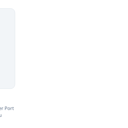
er Port
u