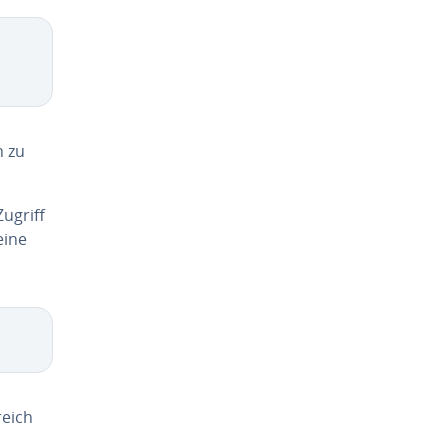
n zu
Zugriff
eine
reich