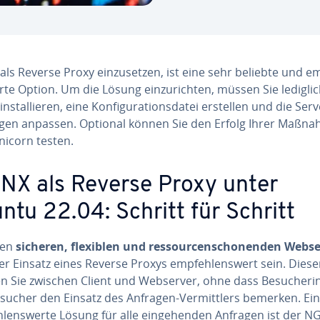
ls Reverse Proxy ein­zu­set­zen, ist eine sehr beliebte und em
r­te Option. Um die Lösung ein­zu­rich­ten, müssen Sie ledigli
­stal­lie­ren, eine Kon­fi­gu­ra­ti­ons­da­tei erstellen und die Ser­v
un­gen anpassen. Optional können Sie den Erfolg Ihrer Maßn
nicorn testen.
NX als Reverse Proxy unter
ntu 22.04: Schritt für Schritt
nen
sicheren, flexiblen und res­sour­cen­scho­nen­den Webs
r Einsatz eines Reverse Proxys emp­feh­lens­wert sein. Dies
n Sie zwischen Client und Webserver, ohne dass Be­su­che­ri
sucher den Einsatz des Anfragen-Ver­mitt­lers bemerken. Ei
­lens­wer­te Lösung für alle ein­ge­hen­den Anfragen ist der N