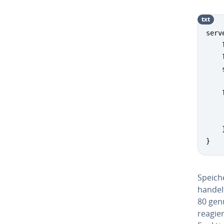
txt
serve
    
    
    
    
    
    
    }
}
Speiche
handel
80 gen
reagie