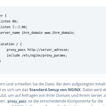
r {

listen 80;

listen [::]:80;

server_name ihre_domain www.ihre_domain;

location / {

    proxy_pass http://server_adresse;

    include /etc/nginx/proxy_params;



rn und schließen Sie die Datei. Bei dem auf­ge­zeig­ten Inhalt
t es sich um das
Standard-Setup von NGINX
. Dabei wird d
utzt, um auf Anfragen von Ihrer Domain und Ihrem Server z
ren.
ist die ent­schei­den­de Kom­po­nen­te für die
proxy_pass