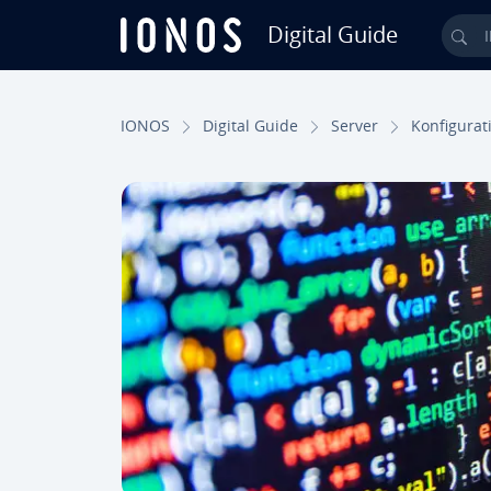
Digital Guide
Ihr
Zum Haupt­in­halt springen
IONOS
Digital Guide
Server
Kon­fi­gu­ra­t