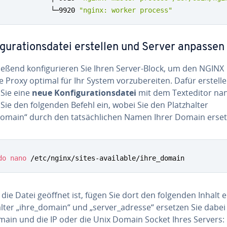
             └─9920 
"nginx: worker process"
i­gu­ra­ti­ons­da­tei erstellen und Server anpassen
ie­ßend kon­fi­gu­rie­ren Sie Ihren Server-Block, um den NGINX
 Proxy optimal für Ihr System vor­zu­be­rei­ten. Dafür erstell
 Sie eine
neue Kon­fi­gu­ra­ti­ons­da­tei
mit dem Text­edi­tor na
ie den folgenden Befehl ein, wobei Sie den Platz­hal­ter
domain“ durch den tat­säch­li­chen Namen Ihrer Domain erset
do
nano
 /etc/nginx/sites-available/ihre_domain
die Datei geöffnet ist, fügen Sie dort den folgenden Inhalt e
al­ter „ihre_domain“ und „server_adresse“ ersetzen Sie dabe
main und die IP oder die Unix Domain Socket Ihres Servers: