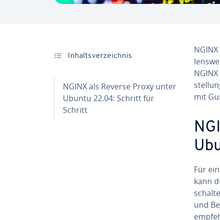
NGINX a
In­halts­ver­zeich­nis
lens­we
NGINX in
stel­l
NGINX als Reverse Proxy unter
mit Gu
Ubuntu 22.04: Schritt für
Schritt
NGI
Ubu
Für ei
kann de
schalte
und Be
emp­feh