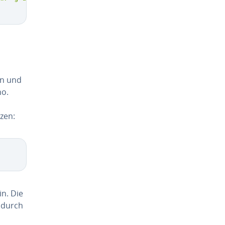
en und
no.
zen:
in. Die
i durch