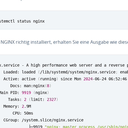
stemctl status nginx
GINX richtig in­stal­liert, erhalten Sie eine Ausgabe wie dies
x.service - A high performance web server and a reverse p
  Loaded: loaded 
(
/lib/systemd/system/nginx.service
;
 ena
  Active: active 
(
running
)
 since Mon 
2024
-06-24 06:52:46
     Docs: man:nginx
(
8
)
Main PID: 
9919
(
nginx
)
    Tasks: 
2
(
limit: 
2327
)
  Memory: 
2
.9M

      CPU: 50ms

  CGroup: /system.slice/nginx.service

             ├─9919 
"nginx: master process /usr/sbin/ngi