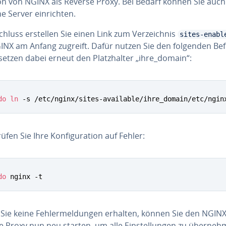
on von NGINX als Reverse Proxy. Bei Bedarf können Sie auch
che Server ein­rich­ten.
hluss erstellen Sie einen Link zum Ver­zeich­nis
sites-enabl
INX am Anfang zugreift. Dafür nutzen Sie den folgenden Bef
etzen dabei erneut den Platz­hal­ter „ihre_domain“:
do
ln
 -s /etc/nginx/sites-available/ihre_domain/etc/ngin
­fen Sie Ihre Kon­fi­gu­ra­ti­on auf Fehler:
do
 nginx -t
Sie keine Feh­ler­mel­dun­gen erhalten, können Sie den NGIN
 Proxy nun neu starten, um alle Ein­stel­lun­gen zu über­neh­