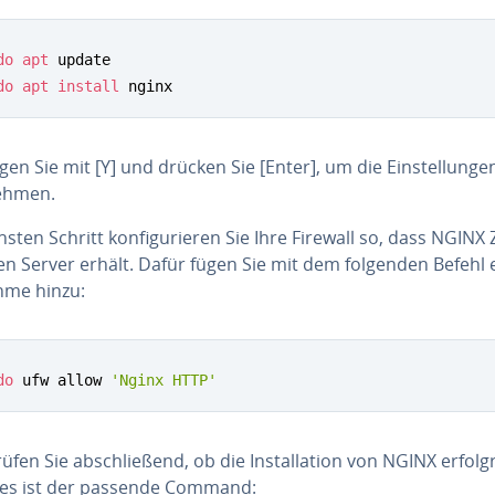
do
apt
 update

do
apt
install
 nginx
ti­gen Sie mit [Y] und drücken Sie [Enter], um die Ein­stel­lun­ge
eh­men.
sten Schritt kon­fi­gu­rie­ren Sie Ihre Firewall so, dass NGINX 
en Server erhält. Dafür fügen Sie mit dem folgenden Befehl 
me hinzu:
do
 ufw allow 
'Nginx HTTP'
ü­fen Sie ab­schlie­ßend, ob die In­stal­la­ti­on von NGINX er­folg­
ies ist der passende Command: