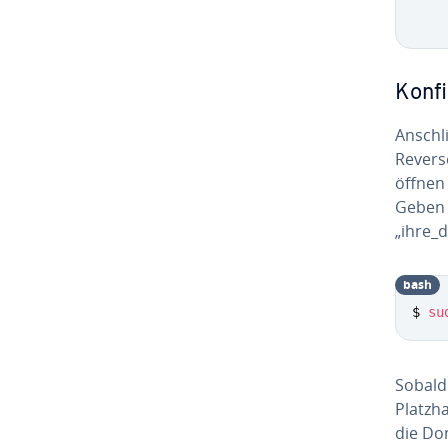
    
Kon­f
An­schl
Reverse
öffnen
Geben S
„ihre_
bash
$ 
su
Sobald 
Platz­h
die Do