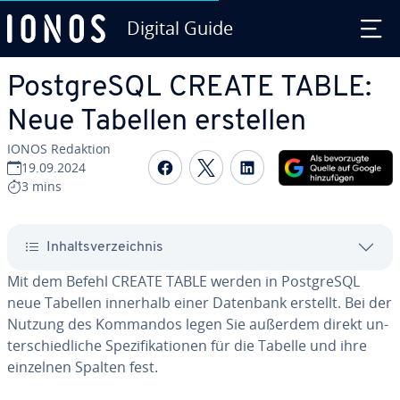
Digital Guide
Zum Haupt­in­halt springen
Post­greS­QL CREATE TABLE:
Neue Tabellen erstellen
IONOS Redaktion
Auf Facebook teilen
Auf Twitter teilen
Auf LinkedIn tei
19.09.2024
3 mins
In­halts­ver­zeich­nis
Mit dem Befehl CREATE TABLE werden in Post­greS­QL
neue Tabellen innerhalb einer Datenbank erstellt. Bei der
Nutzung des Kommandos legen Sie außerdem direkt un­
ter­schied­li­che Spe­zi­fi­ka­tio­nen für die Tabelle und ihre
einzelnen Spalten fest.