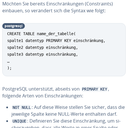
Möchten Sie bereits Ein­schrän­kun­gen (Cons­traints)
einbauen, so verändert sich die Syntax wie folgt:
post­gres­ql
CREATE TABLE name_der_tabelle(

spalte1 datentyp PRIMARY KEY einschränkung,

spalte2 datentyp einschränkung,

spalte3 datentyp einschränkung,

…

);
Post­greS­QL un­ter­stützt, abseits von
,
PRIMARY KEY
folgende Arten von Ein­schrän­kun­gen:
: Auf diese Weise stellen Sie sicher, dass die
NOT NULL
jeweilige Spalte keine NULL-Werte enthalten darf.
: De­fi­nie­ren Sie diese Ein­schrän­kung, um si­
UNIQUE
cher­zu­ge­hen, dass alle Werte in einer Spalte oder