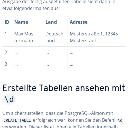
Ausgabe der fertig aus­ge­füll­ten Tabelle sieht dann in
etwa fol­gen­der­ma­ßen aus:
ID
Name
Land
Adresse
1
Max Mus­
Deutsch­
Mus­ter­stra­ße 1, 12345
ter­mann
land
Mus­ter­stadt
2
…
…
…
3
…
…
…
Erstellte Tabellen ansehen mit
\d
Um si­cher­zu­stel­len, dass die Post­greS­QL-Aktion mit
er­folg­reich war, können Sie den Befehl
CREATE TABLE
\d
verwenden. Dieser listet Ihnen alle Tabellen innerhalb