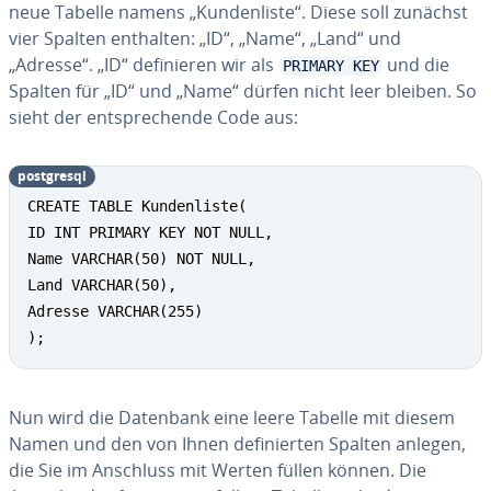
neue Tabelle namens „Kun­den­lis­te“. Diese soll zunächst
vier Spalten enthalten: „ID“, „Name“, „Land“ und
„Adresse“. „ID“ de­fi­nie­ren wir als
und die
PRIMARY KEY
Spalten für „ID“ und „Name“ dürfen nicht leer bleiben. So
sieht der ent­spre­chen­de Code aus:
post­gres­ql
CREATE TABLE Kundenliste(

ID INT PRIMARY KEY NOT NULL,

Name VARCHAR(50) NOT NULL,

Land VARCHAR(50),

Adresse VARCHAR(255)

);
Nun wird die Datenbank eine leere Tabelle mit diesem
Namen und den von Ihnen de­fi­nier­ten Spalten anlegen,
die Sie im Anschluss mit Werten füllen können. Die