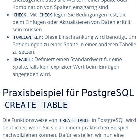
Kom­bi­na­ti­on von Spalten ein­zig­ar­tig sind.
: Mit
legen Sie Be­din­gun­gen fest, die
CHECK
CHECK
beim Einfügen oder Ak­tua­li­sie­ren von Daten erfüllt
sein müssen.
: Diese Ein­schrän­kung wird benötigt, um
FOREIGN KEY
Be­zie­hun­gen zu einer Spalte in einer anderen Tabelle
zu setzen.
: Definiert einen Stan­dard­wert für eine
DEFAULT
Spalte, falls kein ex­pli­zi­ter Wert beim Einfügen
angegeben wird.
Pra­xis­bei­spiel für Post­greS­QL
CREATE TABLE
Die Funk­ti­ons­wei­se von
in Post­greS­QL wird
CREATE TABLE
deut­li­cher, wenn Sie sie an einem prak­ti­schen Beispiel
nach­voll­zie­hen können. Dafür erstellen wir nun eine