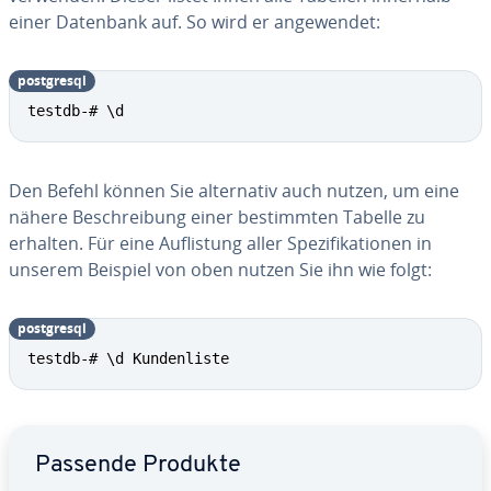
einer Datenbank auf. So wird er an­ge­wen­det:
post­gres­ql
testdb-# \d
Den Befehl können Sie al­ter­na­tiv auch nutzen, um eine
nähere Be­schrei­bung einer be­stimm­ten Tabelle zu
erhalten. Für eine Auf­lis­tung aller Spe­zi­fi­ka­tio­nen in
unserem Beispiel von oben nutzen Sie ihn wie folgt:
post­gres­ql
testdb-# \d Kundenliste
Zum Hauptmenü
Passende Produkte