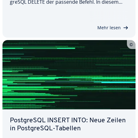
greS­QL DELETE der passende Befehl. In diesem
Artikel erklären wir, wie die Anweisung aufgebaut
ist und welche An­pas­sungs­op­tio­nen sie Ihnen
bietet. Zudem ver­deut­li­chen wir die…
Mehr lesen
Post­greS­QL INSERT INTO: Neue Zeilen
in Post­greS­QL-Tabellen