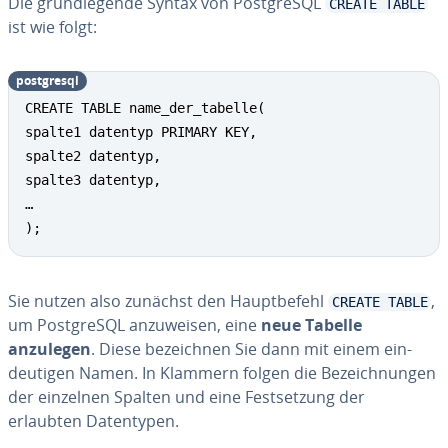
Die grund­le­gen­de Syntax von Post­greS­QL
CREATE TABLE
ist wie folgt:
post­gres­ql
CREATE TABLE name_der_tabelle(

spalte1 datentyp PRIMARY KEY,

spalte2 datentyp,

spalte3 datentyp,

…

);
Sie nutzen also zunächst den Haupt­be­fehl
,
CREATE TABLE
um Post­greS­QL an­zu­wei­sen, eine
neue Tabelle
anzulegen
. Diese be­zeich­nen Sie dann mit einem ein­
deu­ti­gen Namen. In Klammern folgen die Be­zeich­nun­gen
der einzelnen Spalten und eine Fest­set­zung der
erlaubten Da­ten­ty­pen.