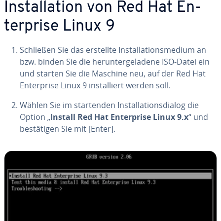
In­stal­la­ti­on von Red Hat En­
ter­pri­se Linux 9
Schließen Sie das erstellte In­stal­la­ti­ons­me­di­um an
bzw. binden Sie die her­un­ter­ge­la­de­ne ISO-Datei ein
und starten Sie die Maschine neu, auf der Red Hat
En­ter­pri­se Linux 9 in­stal­liert werden soll.
Wählen Sie im star­ten­den In­stal­la­ti­ons­dia­log die
Option „
Install Red Hat En­ter­pri­se Linux 9.x
“ und
be­stä­ti­gen Sie mit [Enter].