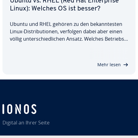
Ubuntu vs. RHEL (Red Hat En­ter­pri­se
Linux): Welches OS ist besser?
Ubuntu und RHEL gehören zu den be­kann­tes­ten
Linux-Dis­tri­bu­tio­nen, verfolgen dabei aber einen
völlig un­ter­schied­li­chen Ansatz. Welches Be­triebs­
sys­tem ist also besser? Wir haben beide Lösungen
ge­gen­über­ge­stellt und mit­ein­an­der ver­gli­chen. Am
Ende wissen Sie, wer das Duell Ubuntu…
Mehr lesen
Digital an Ihrer Seite