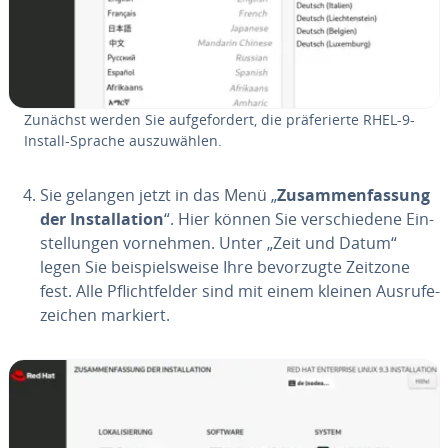
Zunächst werden Sie auf­ge­for­dert, die prä­fe­rier­te RHEL-9-
Install-Sprache aus­zu­wäh­len.
Sie gelangen jetzt in das Menü „
Zu­sam­men­fas­sung
der In­stal­la­ti­on
“. Hier können Sie ver­schie­de­ne Ein­
stel­lun­gen vornehmen. Unter „Zeit und Datum“
legen Sie bei­spiels­wei­se Ihre be­vor­zug­te Zeitzone
fest. Alle Pflicht­fel­der sind mit einem kleinen Aus­ru­fe­
zei­chen markiert.