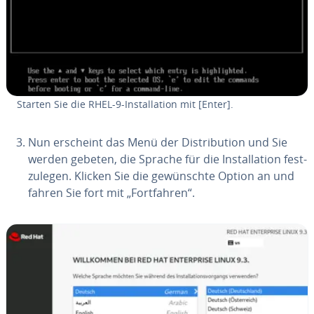
Starten Sie die RHEL-9-In­stal­la­ti­on mit [Enter].
Nun erscheint das Menü der Dis­tri­bu­ti­on und Sie
werden gebeten, die Sprache für die In­stal­la­ti­on fest­
zu­le­gen. Klicken Sie die ge­wünsch­te Option an und
fahren Sie fort mit „Fort­fah­ren“.