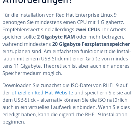
An­for­de­run­gen?
Für die In­stal­la­ti­on von Red Hat En­ter­pri­se Linux 9
benötigen Sie min­des­tens einen CPU mit 1 Gigahertz.
Emp­feh­lens­wert sind al­ler­dings
zwei CPUs
. Ihr Ar­beits­
spei­cher sollte
2 Gigabyte RAM
oder mehr betragen,
während min­des­tens
20 Gigabyte Fest­plat­ten­spei­cher
ein­zu­pla­nen sind. Am ein­fachs­ten funk­tio­niert die In­stal­
la­ti­on mit einem USB-Stick mit einer Größe von min­des­
tens 11 Gigabyte. Theo­re­tisch ist aber auch ein anderes
Spei­cher­me­di­um möglich.
Down­loa­den Sie zunächst die ISO-Datei von RHEL 9 auf
der
of­fi­zi­el­len Red-Hat-Website
und speichern Sie sie auf
dem USB-Stick – al­ter­na­tiv können Sie die ISO natürlich
auch in ein vir­tu­el­les Laufwerk einbinden. Wenn Sie dies
erledigt haben, kann die ei­gent­li­che RHEL 9 In­stal­la­ti­on
beginnen.