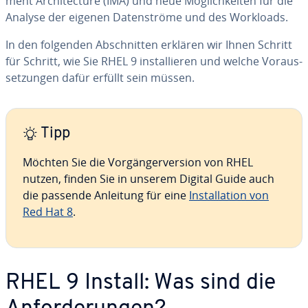
ment Ar­chi­tec­tu­re (IMA) und neue Mög­lich­kei­ten für die
Analyse der eigenen Da­ten­strö­me und des Workloads.
In den folgenden Ab­schnit­ten erklären wir Ihnen Schritt
für Schritt, wie Sie RHEL 9 in­stal­lie­ren und welche Vor­aus­
set­zun­gen dafür erfüllt sein müssen.
Tipp
Möchten Sie die Vor­gän­ger­ver­si­on von RHEL
nutzen, finden Sie in unserem Digital Guide auch
die passende Anleitung für eine
In­stal­la­ti­on von
Red Hat 8
.
RHEL 9 Install: Was sind die