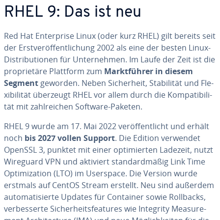
RHEL 9: Das ist neu
Red Hat En­ter­pri­se Linux (oder kurz RHEL) gilt bereits seit
der Erst­ver­öf­fent­li­chung 2002 als eine der besten Linux-
Dis­tri­bu­tio­nen für Un­ter­neh­men. Im Laufe der Zeit ist die
pro­prie­tä­re Plattform zum
Markt­füh­rer in diesem
Segment
geworden. Neben Si­cher­heit, Sta­bi­li­tät und Fle­
xi­bi­li­tät überzeugt RHEL vor allem durch die Kom­pa­ti­bi­li­
tät mit zahl­rei­chen Software-Paketen.
RHEL 9 wurde am 17. Mai 2022 ver­öf­fent­licht und erhält
noch
bis 2027 vollen Support
. Die Edition verwendet
OpenSSL 3, punktet mit einer op­ti­mier­ten Ladezeit, nutzt
Wireguard VPN und aktiviert stan­dard­mä­ßig Link Time
Op­ti­miza­ti­on (LTO) im Userspace. Die Version wurde
erstmals auf CentOS Stream erstellt. Neu sind außerdem
au­to­ma­ti­sier­te Updates für Container sowie Rollbacks,
ver­bes­ser­te Si­cher­heits­fea­tures wie Integrity Me­a­su­re­