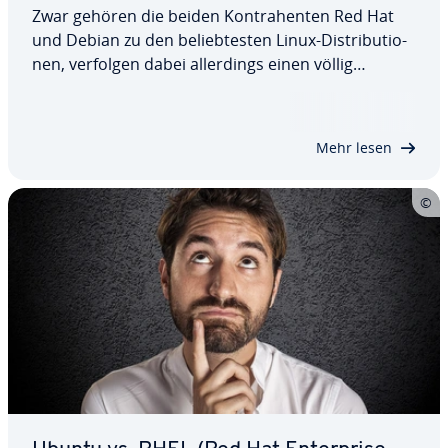
Zwar gehören die beiden Kon­tra­hen­ten Red Hat
und Debian zu den be­lieb­tes­ten Linux-Dis­tri­bu­tio­
nen, verfolgen dabei al­ler­dings einen völlig
konträren Ansatz. Während Debian komplett frei
ist und dafür auch viele kos­ten­pflich­ti­ge
Programme aus­schließt, ist das pro­prie­tä­re RHEL
Mehr lesen
für…