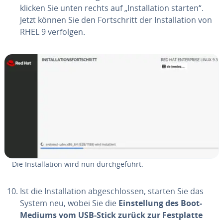
klicken Sie unten rechts auf „In­stal­la­ti­on starten“.
Jetzt können Sie den Fort­schritt der In­stal­la­ti­on von
RHEL 9 verfolgen.
Die In­stal­la­ti­on wird nun durch­ge­führt.
Ist die In­stal­la­ti­on ab­ge­schlos­sen, starten Sie das
System neu, wobei Sie die
Ein­stel­lung des Boot-
Mediums vom USB-Stick zurück zur Fest­plat­te