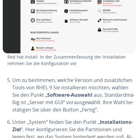
Red Hat Install: In der Zu­sam­men­fas­sung der In­stal­la­ti­on
nehmen Sie die Kon­fi­gu­ra­ti­on vor.
Um zu bestimmen, welche Version und zu­sätz­li­chen
Tools von RHEL 9 Sie in­stal­lie­ren möchten, wählen
Sie den Punkt „
Software-Auswahl
aus. Stan­dard­mä­
ßig ist „Server mit GUI“ vor­ausge­wählt. Ihre Wahl be­
stä­ti­gen Sie über den Button „Fertig“.
Unter „System“ finden Sie den Punkt „
In­stal­la­ti­ons-
Ziel
“. Hier kon­fi­gu­rie­ren Sie die Par­ti­tio­nen und
legen fest, wo das System hin­ter­legt werden soll. Al­