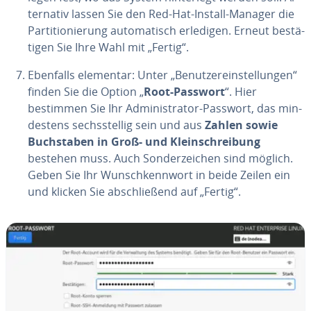
ter­na­tiv lassen Sie den Red-Hat-Install-Manager die
Par­ti­tio­nie­rung au­to­ma­tisch erledigen. Erneut be­stä­
ti­gen Sie Ihre Wahl mit „Fertig“.
Ebenfalls elementar: Unter „Be­nut­zer­ein­stel­lun­gen“
finden Sie die Option „
Root-Passwort
“. Hier
bestimmen Sie Ihr Ad­mi­nis­tra­tor-Passwort, das min­
des­tens sechs­stel­lig sein und aus
Zahlen sowie
Buch­sta­ben in Groß- und Klein­schrei­bung
bestehen muss. Auch Son­der­zei­chen sind möglich.
Geben Sie Ihr Wunsch­kenn­wort in beide Zeilen ein
und klicken Sie ab­schlie­ßend auf „Fertig“.