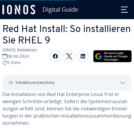
Digital Guide
Zum Haupt­in­halt springen
Red Hat Install: So in­stal­lie­ren
Sie RHEL 9
IONOS Redaktion
Auf Facebook teilen
Auf Twitter teilen
Auf LinkedIn tei
08.04.2024
5 mins
In­halts­ver­zeich­nis
Die In­stal­la­ti­on von Red Hat En­ter­pri­se Linux 9 ist in
wenigen Schritten erledigt. Sofern die Sys­tem­vor­aus­set­
zun­gen erfüllt sind, können Sie die not­wen­di­gen Ein­stel­
lun­gen in der prak­ti­schen In­stal­la­ti­ons­zu­sam­men­fas­sung
vornehmen.