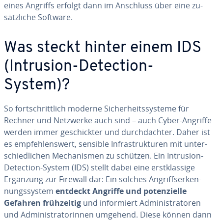
eines Angriffs erfolgt dann im Anschluss über eine zu­
sätz­li­che Software.
Was steckt hinter einem IDS
(Intrusion-Detection-
System)?
So fort­schritt­lich moderne Si­cher­heits­sys­te­me für
Rechner und Netzwerke auch sind – auch Cyber-Angriffe
werden immer ge­schick­ter und durch­dach­ter. Daher ist
es emp­feh­lens­wert, sensible In­fra­struk­tu­ren mit un­ter­
schied­li­chen Me­cha­nis­men zu schützen. Ein Intrusion-
Detection-System (IDS) stellt dabei eine erst­klas­si­ge
Ergänzung zur Firewall dar: Ein solches An­griffs­er­ken­
nungs­sys­tem
entdeckt Angriffe und po­ten­zi­el­le
Gefahren früh­zei­tig
und in­for­miert Ad­mi­nis­tra­to­ren
und Ad­mi­nis­tra­to­rin­nen umgehend. Diese können dann