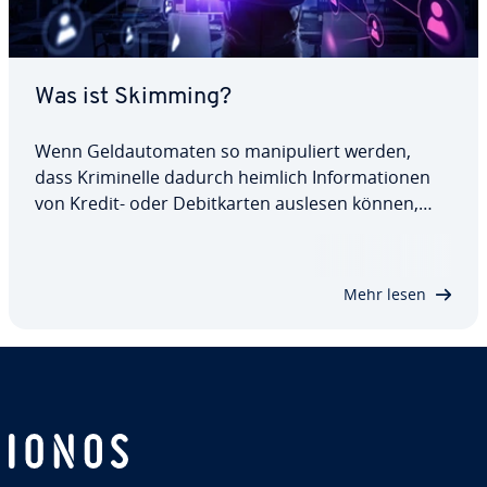
Was ist Skimming?
Wenn Geld­au­to­ma­ten so ma­ni­pu­liert werden,
dass Kri­mi­nel­le dadurch heimlich In­for­ma­tio­nen
von Kredit- oder De­bit­kar­ten auslesen können,
spricht man von Skimming. Obwohl sich die Si­cher­
heits­tech­nik wei­ter­ent­wi­ckelt hat, stellt diese Be­
trugs­me­tho­de eine reale Gefahr beim Geld­ab­he­
Mehr lesen
ben…