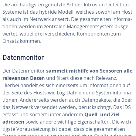
Die am häu­figs­ten genutzte Art der Intrusion-Detection-
Systeme ist das hybride Modell, welches sowohl am Host
als auch im Netzwerk ansetzt. Die ge­sam­mel­ten In­for­ma­
tio­nen werden im zentralen Ma­nage­ment­sys­tem aus­ge­
wer­tet, wobei drei ver­schie­de­ne Kom­po­nen­ten zum
Einsatz kommen.
Da­ten­mo­ni­tor
Der Da­ten­mo­ni­tor
sammelt mithilfe von Sensoren alle
re­le­van­ten Daten
und filtert diese nach Relevanz.
Hierbei handelt es sich ei­ner­seits um In­for­ma­tio­nen auf
der Seite des Hosts wie Log-Dateien und Sys­tem­in­for­ma­
tio­nen. An­de­rer­seits werden auch Da­ten­pa­ke­te, die über
das Netzwerk versendet werden, be­rück­sich­tigt. Das IDS
erfasst und sortiert unter anderem
Quell- und Ziel­
adres­sen
sowie andere wichtige Ei­gen­schaf­ten. Die wich­
tigs­te Vor­aus­set­zung ist dabei, dass die ge­sam­mel­ten