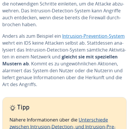
die not­wen­di­gen Schritte einleiten, um die Attacke ab­zu­
weh­ren. Das Intrusion-Detection-System kann Angriffe
auch entdecken, wenn diese bereits die Firewall durch­
bro­chen haben.
Anders als zum Beispiel ein
Intrusion-Pre­ven­ti­on-System
wehrt ein IDS keine Attacken selbst ab. Statt­des­sen ana­
ly­siert das Intrusion-Detection-System sämtliche Ak­ti­vi­tä­
ten in einem Netzwerk und
gleicht sie mit spe­zi­el­len
Mustern ab
. Kommt es zu un­ge­wöhn­li­chen Aktionen,
alarmiert das System den Nutzer oder die Nutzerin und
liefert genaue In­for­ma­tio­nen über die Herkunft und die
Art des Angriffs.
Tipp
Nähere In­for­ma­tio­nen über die
Un­ter­schie­de
zwischen Intrusion-Detection- und Intrusion-Pre­