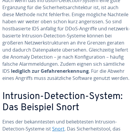
Auch wenn das Intrusion-Detection-System eine gute
Ergänzung für die Si­cher­heits­ar­chi­tek­tur ist, ist auch
diese Methode nicht feh­ler­frei. Einige mögliche Nachteile
haben wir weiter oben schon kurz an­ge­ris­sen. So sind
host­ba­sier­te IDS anfällig für DDoS-Angriffe und netz­werk­
ba­sier­te Intrusion-Detection-Systeme können bei
größeren Netz­werk­struk­tu­ren an ihre Grenzen geraten
und dadurch Da­ten­pa­ke­te übersehen. Gleich­zei­tig liefert
die Anomaly Detection – je nach Kon­fi­gu­ra­ti­on – häufig
falsche Alarm­mel­dun­gen. Zudem eignen sich sämtliche
IDS
lediglich zur Ge­fah­re­n­er­ken­nung
. Für die Abwehr
eines Angriffs muss zu­sätz­li­che Software genutzt werden.
Intrusion-Detection-System:
Das Beispiel Snort
Eines der be­kann­tes­ten und be­lieb­tes­ten Intrusion-
Detection-Systeme ist
Snort
. Das Si­cher­heits­tool, das