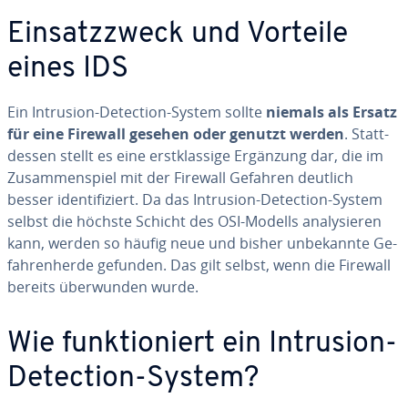
Ein­satz­zweck und Vorteile
eines IDS
Ein Intrusion-Detection-System sollte
niemals als Ersatz
für eine Firewall gesehen oder genutzt werden
. Statt­
des­sen stellt es eine erst­klas­si­ge Ergänzung dar, die im
Zu­sam­men­spiel mit der Firewall Gefahren deutlich
besser iden­ti­fi­ziert. Da das Intrusion-Detection-System
selbst die höchste Schicht des OSI-Modells ana­ly­sie­ren
kann, werden so häufig neue und bisher un­be­kann­te Ge­
fah­ren­her­de gefunden. Das gilt selbst, wenn die Firewall
bereits über­wun­den wurde.
Wie funk­tio­niert ein Intrusion-
Detection-System?