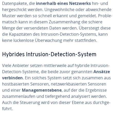
Da­ten­pa­ke­te, die
innerhalb eines Netzwerks
hin- und
her­ge­schickt werden. Un­ge­wöhn­li­che oder ab­wei­chen­de
Muster werden so schnell erkannt und gemeldet. Pro­ble­
ma­tisch kann in diesem Zu­sam­men­hang die schiere
Menge der ver­sen­de­ten Daten werden. Über­steigt diese
die Ka­pa­zi­tä­ten des Intrusion-Detection-Systems, kann
keine lü­cken­lo­se Über­wa­chung mehr statt­fin­den.
Hybrides Intrusion-Detection-System
Viele Anbieter setzen mitt­ler­wei­le auf hybride Intrusion-
Detection-Systeme, die beide zuvor genannten
Ansätze
verbinden
. Ein solches System setzt sich zusammen aus
host­ba­sier­ten Sensoren, netz­werk­ba­sier­ten Sensoren
und einer
Ma­nage­ment­ebe­ne
, auf der die Er­geb­nis­se
zu­sam­men­lau­fen und tie­fer­ge­hend ana­ly­siert werden.
Auch die Steuerung wird von dieser Ebene aus durch­ge­
führt.