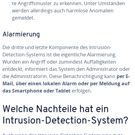
te An­griffs­mus­ter zu erkennen. Unter Umständen
werden al­ler­dings auch harmlose Anomalien
gemeldet.
Alar­mie­rung
Die dritte und letzte Kom­po­nen­te des Intrusion-
Detection-Systems ist die ei­gent­li­che Alar­mie­rung.
Wurden ein Angriff oder zumindest Auf­fäl­lig­kei­ten
entdeckt, in­for­miert das System den Ad­mi­nis­tra­tor oder
die Ad­mi­nis­tra­to­rin. Diese Be­nach­rich­ti­gung kann
per E-
Mail, über einen lokalen Alarm oder per Meldung auf
das Smart­phone oder Tablet
erfolgen.
Welche Nachteile hat ein
Intrusion-Detection-System?