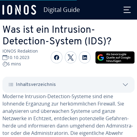
Digital Guide
Zum Haupt­in­halt springen
Was ist ein Intrusion-
Detection-System (IDS)?
IONOS Redaktion
Auf Facebook teilen
Auf Twitter teilen
Auf LinkedIn tei
10.10.2023
6 mins
In­halts­ver­zeich­nis
Moderne Intrusion-Detection-Systeme sind eine
lohnende Ergänzung zur her­kömm­li­chen Firewall. Sie
ana­ly­sie­ren und über­wa­chen Systeme und ganze
Netzwerke in Echtzeit, entdecken po­ten­zi­el­le Ge­fah­ren­
her­de und in­for­mie­ren dann umgehend den Ad­mi­nis­tra­
tor oder die Ad­mi­nis­tra­to­rin. Die ei­gent­li­che Abwehr