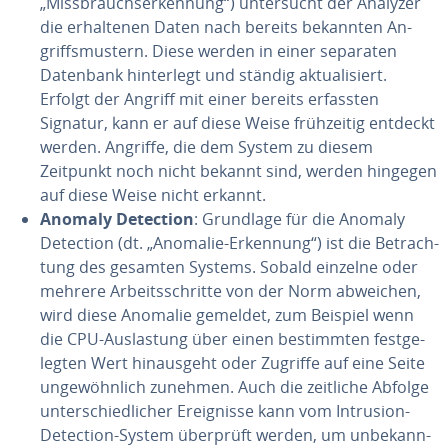
„Miss­brauch­ser­ken­nung“) un­ter­sucht der Analyzer
die er­hal­te­nen Daten nach bereits bekannten An­
griffs­mus­tern. Diese werden in einer separaten
Datenbank hin­ter­legt und ständig ak­tua­li­siert.
Erfolgt der Angriff mit einer bereits erfassten
Signatur, kann er auf diese Weise früh­zei­tig entdeckt
werden. Angriffe, die dem System zu diesem
Zeitpunkt noch nicht bekannt sind, werden hingegen
auf diese Weise nicht erkannt.
Anomaly Detection
: Grundlage für die Anomaly
Detection (dt. „Anomalie-Erkennung“) ist die Be­trach­
tung des gesamten Systems. Sobald einzelne oder
mehrere Ar­beits­schrit­te von der Norm abweichen,
wird diese Anomalie gemeldet, zum Beispiel wenn
die CPU-Aus­las­tung über einen be­stimm­ten fest­ge­
leg­ten Wert hin­aus­geht oder Zugriffe auf eine Seite
un­ge­wöhn­lich zunehmen. Auch die zeitliche Abfolge
un­ter­schied­li­cher Er­eig­nis­se kann vom Intrusion-
Detection-System überprüft werden, um un­be­kann­