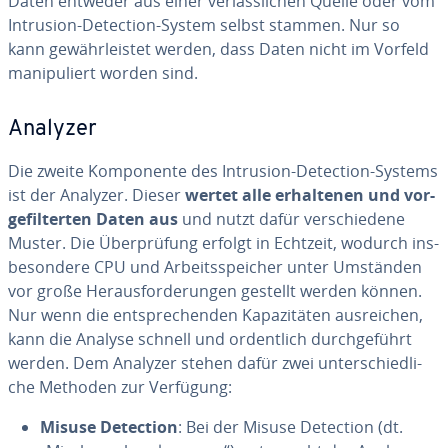
Daten entweder aus einer ver­läss­li­chen Quelle oder vom
Intrusion-Detection-System selbst stammen. Nur so
kann ge­währ­leis­tet werden, dass Daten nicht im Vorfeld
ma­ni­pu­liert worden sind.
Analyzer
Die zweite Kom­po­nen­te des Intrusion-Detection-Systems
ist der Analyzer. Dieser
wertet alle er­hal­te­nen und vor­
ge­fil­ter­ten Daten aus
und nutzt dafür ver­schie­de­ne
Muster. Die Über­prü­fung erfolgt in Echtzeit, wodurch ins­
be­son­de­re CPU und Ar­beits­spei­cher unter Umständen
vor große Her­aus­for­de­run­gen gestellt werden können.
Nur wenn die ent­spre­chen­den Ka­pa­zi­tä­ten aus­rei­chen,
kann die Analyse schnell und or­dent­lich durch­ge­führt
werden. Dem Analyzer stehen dafür zwei un­ter­schied­li­
che Methoden zur Verfügung:
Misuse Detection
: Bei der Misuse Detection (dt.