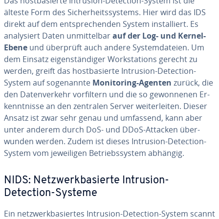
Das host­ba­sier­te Intrusion-Detection-System ist die
älteste Form des Si­cher­heits­sys­tems. Hier wird das IDS
direkt auf dem ent­spre­chen­den System in­stal­liert. Es
ana­ly­siert Daten un­mit­tel­bar
auf der Log- und Kernel-
Ebene
und überprüft auch andere Sys­tem­da­tei­en. Um
dem Einsatz ei­gen­stän­di­ger Work­sta­tions gerecht zu
werden, greift das host­ba­sier­te Intrusion-Detection-
System auf so­ge­nann­te
Mo­ni­to­ring-Agenten
zurück, die
den Da­ten­ver­kehr vor­fil­tern und die so ge­won­ne­nen Er­
kennt­nis­se an den zentralen Server wei­ter­lei­ten. Dieser
Ansatz ist zwar sehr genau und umfassend, kann aber
unter anderem durch DoS- und DDoS-Attacken über­
wun­den werden. Zudem ist dieses Intrusion-Detection-
System vom je­wei­li­gen Be­triebs­sys­tem abhängig.
NIDS: Netz­werk­ba­sier­te Intrusion-
Detection-Systeme
Ein netz­werk­ba­sier­tes Intrusion-Detection-System scannt