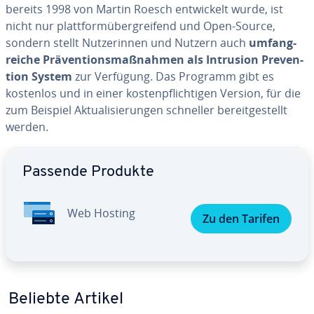
bereits 1998 von Martin Roesch ent­wi­ckelt wurde, ist
nicht nur platt­form­über­grei­fend und Open-Source,
sondern stellt Nut­ze­rin­nen und Nutzern auch
um­fang­
rei­che Prä­ven­ti­ons­maß­nah­men als Intrusion Pre­ven­
ti­on System
zur Verfügung. Das Programm gibt es
kostenlos und in einer kos­ten­pflich­ti­gen Version, für die
zum Beispiel Ak­tua­li­sie­run­gen schneller be­reit­ge­stellt
werden.
Zum Hauptmenü
Passende Produkte
Web Hosting
Zu den Tarifen
Beliebte Artikel