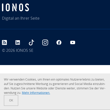
Digital an Ihrer Seite
RSS
LinkedIn
tiktok
Instagram
Facebook
YouTube
© 2026
IONOS SE
Wir verwenden Cookies, um Ihnen ein optimales Nut­zer­er­leb­nis zu bieten,
auf Sie zu­ge­schnit­te­ne Werbung zu ge­ne­rie­ren und Social Media ein­zu­bin­
den. Nutzen Sie unsere Website oder Dienste weiter, stimmen Sie der Ver­
wen­dung zu.
Mehr In­for­ma­tio­nen.
OK