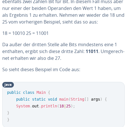
ebenfalls zwei Zahlen Bit für Bit. In diesem Fall muss aber
nur einer der beiden Operanden den Wert 1 haben, um
als Ergebnis 1 zu erhalten. Nehmen wir wieder die 18 und
25 vom vor­he­ri­gen Beispiel, sieht das so aus:
18 = 10010 25 = 11001
Da außer der dritten Stelle alle Bits min­des­tens eine 1
enthalten, ergibt sich diese dritte Zahl:
11011
. Um­ge­rech­
net erhalten wir also die 27.
So sieht dieses Beispiel im Code aus:
java
public
class
Main
{
public
static
void
main
(
String
[
]
 args
)
{
System
.
out
.
println
(
18
|
25
)
;
}
}