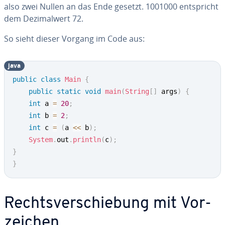
also zwei Nullen an das Ende gesetzt. 1001000 ent­spricht
dem De­zi­mal­wert 72.
So sieht dieser Vorgang im Code aus:
java
public
class
Main
{
public
static
void
main
(
String
[
]
 args
)
{
int
 a 
=
20
;
int
 b 
=
2
;
int
 c 
=
(
a 
<<
 b
)
;
System
.
out
.
println
(
c
)
;
}
}
Rechts­ver­schie­bung mit Vor­
zei­chen