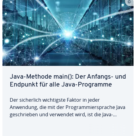
Java-Methode main(): Der Anfangs- und
Endpunkt für alle Java-Programme
Der si­cher­lich wich­tigs­te Faktor in jeder
Anwendung, die mit der Pro­gram­mier­spra­che Java
ge­schrie­ben und verwendet wird, ist die Java-
Methode main(). Jedes Programm wird schließ­lich
innerhalb ihres Gül­tig­keits­be­reichs aus­ge­führt.