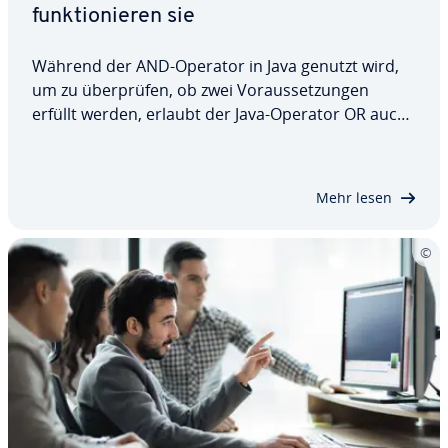
funk­tio­nie­ren sie
Während der AND-Operator in Java genutzt wird,
um zu über­prü­fen, ob zwei Vor­aus­set­zun­gen
erfüllt werden, erlaubt der Java-Operator OR auch
eine von zwei falschen Aussagen. Wofür die beiden
Funk­tio­nen verwendet werden, wie ihre jeweilige
Syntax aussieht und in welchen Details sie…
Mehr lesen