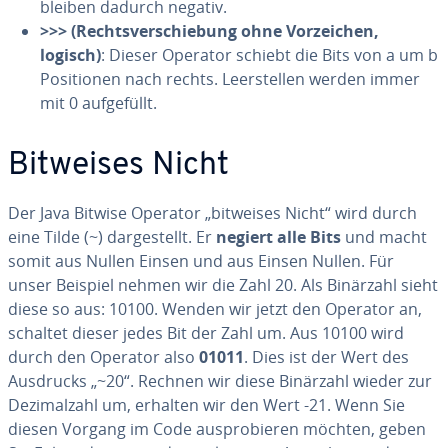
bleiben dadurch negativ.
>>> (Rechts­ver­schie­bung ohne Vor­zei­chen,
logisch)
: Dieser Operator schiebt die Bits von a um b
Po­si­tio­nen nach rechts. Leer­stel­len werden immer
mit 0 auf­ge­füllt.
Bitweises Nicht
Der Java Bitwise Operator „bitweises Nicht“ wird durch
eine Tilde (~) dar­ge­stellt. Er
negiert alle Bits
und macht
somit aus Nullen Einsen und aus Einsen Nullen. Für
unser Beispiel nehmen wir die Zahl 20. Als Binärzahl sieht
diese so aus: 10100. Wenden wir jetzt den Operator an,
schaltet dieser jedes Bit der Zahl um. Aus 10100 wird
durch den Operator also
01011
. Dies ist der Wert des
Ausdrucks „~20“. Rechnen wir diese Binärzahl wieder zur
De­zi­mal­zahl um, erhalten wir den Wert -21. Wenn Sie
diesen Vorgang im Code aus­pro­bie­ren möchten, geben