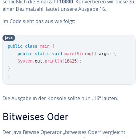
schließ­lich die Binärzahl
10000
. Kon­ver­tie­ren wir diese zu
einer De­zi­mal­zahl, lautet unsere Ausgabe 16.
Im Code sieht das aus wie folgt:
java
public
class
Main
{
public
static
void
main
(
String
[
]
 args
)
{
System
.
out
.
println
(
18
&
25
)
;
}
}
Die Ausgabe in der Konsole sollte nun „16“ lauten.
Bitweises Oder
Der Java Bitwise Operator „bitweises Oder“ ver­gleicht