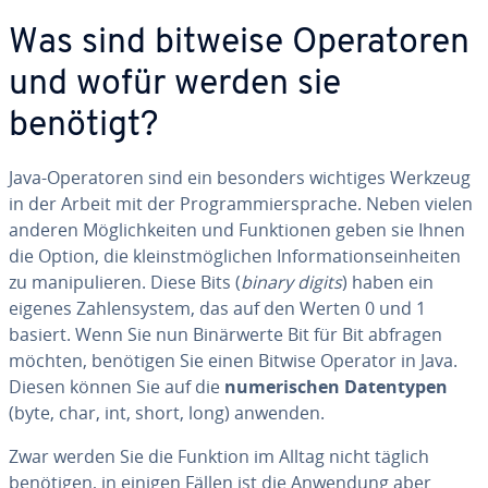
Was sind bitweise Ope­ra­to­ren
und wofür werden sie
benötigt?
Java-Ope­ra­to­ren sind ein besonders wichtiges Werkzeug
in der Arbeit mit der Pro­gram­mier­spra­che. Neben vielen
anderen Mög­lich­kei­ten und Funk­tio­nen geben sie Ihnen
die Option, die kleinst­mög­li­chen In­for­ma­ti­ons­ein­hei­ten
zu ma­ni­pu­lie­ren. Diese Bits (
binary digits
) haben ein
eigenes Zah­len­sys­tem, das auf den Werten 0 und 1
basiert. Wenn Sie nun Bi­när­wer­te Bit für Bit abfragen
möchten, benötigen Sie einen Bitwise Operator in Java.
Diesen können Sie auf die
nu­me­ri­schen Da­ten­ty­pen
(byte, char, int, short, long) anwenden.
Zwar werden Sie die Funktion im Alltag nicht täglich
benötigen, in einigen Fällen ist die Anwendung aber