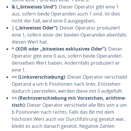
& („bitweises Und“)
: Dieser Operator gibt eine 1
aus, sofern beide Operanden auch 1 sind. Ist dies
nicht der Fall, wird eine 0 aus­ge­ge­ben.
| („bitweises Oder“)
: Dieser Operator pro­du­ziert
eine 1, sofern einer der beiden Operanden ebenfalls
diesen Wert hat.
^ (XOR oder „bitweises ex­klu­si­ves Oder“)
: Dieser
Operator gibt eine 0 aus, sofern beide Operanden
denselben Wert haben. An­dern­falls pro­du­ziert er
eine 1.
<< (Links­ver­schie­bung)
: Dieser Operator ver­schiebt
Operand a um b Po­si­tio­nen nach links. Entstehen
dadurch Leer­stel­len, werden diese mit 0 auf­ge­füllt.
>> (Rechts­ver­schie­bung mit Vor­zei­chen, arith­me­
tisch)
: Dieser Operator ver­schiebt alle Bits von a um
b Po­si­tio­nen nach rechts. Falls das Bit mit dem
höchsten Wert auch vor Durch­füh­rung gesetzt war,
bleibt es auch danach gesetzt. Negative Zahlen