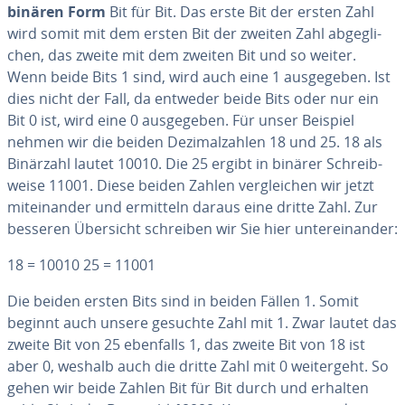
binären Form
Bit für Bit. Das erste Bit der ersten Zahl
wird somit mit dem ersten Bit der zweiten Zahl ab­ge­gli­
chen, das zweite mit dem zweiten Bit und so weiter.
Wenn beide Bits 1 sind, wird auch eine 1 aus­ge­ge­ben. Ist
dies nicht der Fall, da entweder beide Bits oder nur ein
Bit 0 ist, wird eine 0 aus­ge­ge­ben. Für unser Beispiel
nehmen wir die beiden De­zi­mal­zah­len 18 und 25. 18 als
Binärzahl lautet 10010. Die 25 ergibt in binärer Schreib­
wei­se 11001. Diese beiden Zahlen ver­glei­chen wir jetzt
mit­ein­an­der und ermitteln daraus eine dritte Zahl. Zur
besseren Übersicht schreiben wir Sie hier un­ter­ein­an­der:
18 = 10010 25 = 11001
Die beiden ersten Bits sind in beiden Fällen 1. Somit
beginnt auch unsere gesuchte Zahl mit 1. Zwar lautet das
zweite Bit von 25 ebenfalls 1, das zweite Bit von 18 ist
aber 0, weshalb auch die dritte Zahl mit 0 wei­ter­geht. So
gehen wir beide Zahlen Bit für Bit durch und erhalten