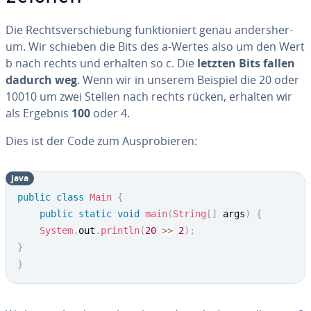
Die Rechts­ver­schie­bung funk­tio­niert genau an­ders­her­
um. Wir schieben die Bits des a-Wertes also um den Wert
b nach rechts und erhalten so c. Die
letzten Bits fallen
dadurch weg
. Wenn wir in unserem Beispiel die 20 oder
10010 um zwei Stellen nach rechts rücken, erhalten wir
als Ergebnis
100
oder 4.
Dies ist der Code zum Aus­pro­bie­ren:
java
public
class
Main
{
public
static
void
main
(
String
[
]
 args
)
{
System
.
out
.
println
(
20
>>
2
)
;
}
}