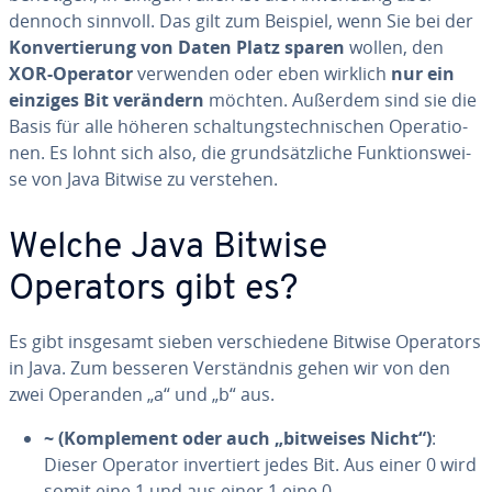
dennoch sinnvoll. Das gilt zum Beispiel, wenn Sie bei der
Kon­ver­tie­rung von Daten Platz sparen
wollen, den
XOR-Operator
verwenden oder eben wirklich
nur ein
einziges Bit verändern
möchten. Außerdem sind sie die
Basis für alle höheren schal­tungs­tech­ni­schen Ope­ra­tio­
nen. Es lohnt sich also, die grund­sätz­li­che Funk­ti­ons­wei­
se von Java Bitwise zu verstehen.
Welche Java Bitwise
Operators gibt es?
Es gibt insgesamt sieben ver­schie­de­ne Bitwise Operators
in Java. Zum besseren Ver­ständ­nis gehen wir von den
zwei Operanden „a“ und „b“ aus.
~ (Kom­ple­ment oder auch „bitweises Nicht“)
:
Dieser Operator in­ver­tiert jedes Bit. Aus einer 0 wird
somit eine 1 und aus einer 1 eine 0.