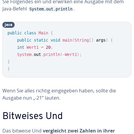
Sie Folgendes ein und erwirken eine Ausgabe mit dem
Java-Befehl
.
System.out.println
java
public
class
Main
{
public
static
void
main
(
String
[
]
 args
)
{
int
Wert1
=
20
;
System
.
out
.
println
(
~
Wert1
)
;
}
}
Wenn Sie alles richtig ein­ge­ge­ben haben, sollte die
Ausgabe nun „-21“ lauten.
Bitweises Und
Das bitweise Und
ver­gleicht zwei Zahlen in ihrer