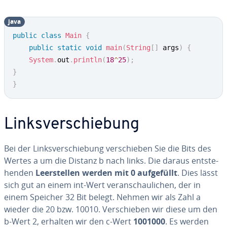
java
public
class
Main
{
public
static
void
main
(
String
[
]
 args
)
{
System
.
out
.
println
(
18
^
25
)
;
}
}
Links­ver­schie­bung
Bei der Links­ver­schie­bung ver­schie­ben Sie die Bits des
Wertes a um die Distanz b nach links. Die daraus ent­ste­
hen­den
Leer­stel­len werden mit 0 auf­ge­füllt
. Dies lässt
sich gut an einem int-Wert ver­an­schau­li­chen, der in
einem Speicher 32 Bit belegt. Nehmen wir als Zahl a
wieder die 20 bzw. 10010. Ver­schie­ben wir diese um den
b-Wert 2, erhalten wir den c-Wert
1001000
. Es werden