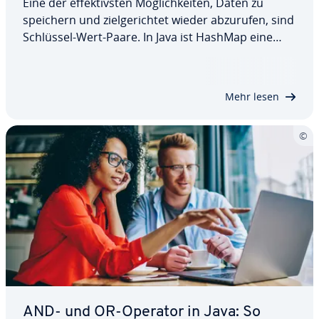
Eine der ef­fek­tivs­ten Mög­lich­kei­ten, Daten zu
speichern und ziel­ge­rich­tet wieder abzurufen, sind
Schlüssel-Wert-Paare. In Java ist HashMap eine
Klasse, mit der Sie dies rea­li­sie­ren können. In
unserem Tutorial erklären wir Ihnen, was Java
HashMap ist und zeigen Ihnen anhand…
Mehr lesen
AND- und OR-Operator in Java: So