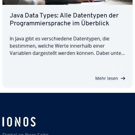
Java Data Types: Alle Da­ten­ty­pen der
Pro­gram­mier­spra­che im Überblick
In Java gibt es ver­schie­de­ne Da­ten­ty­pen, die
bestimmen, welche Werte innerhalb einer
Variablen dar­ge­stellt werden können. Dabei un­ter­
schei­det man zwischen acht ver­schie­de­nen pri­mi­
ti­ven Da­ten­ty­pen, die in vier Gruppen ein­ge­teilt
werden können, und außerdem zahl­rei­chen
Mehr lesen
weiteren…