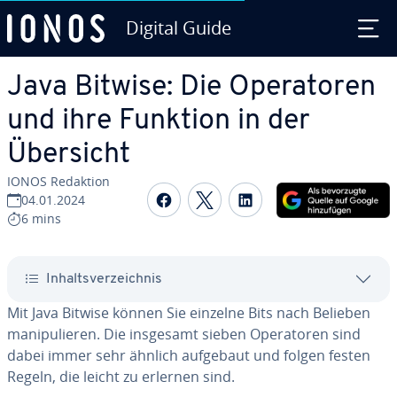
Digital Guide
Zum Haupt­in­halt springen
Java Bitwise: Die Ope­ra­to­ren
und ihre Funktion in der
Übersicht
IONOS Redaktion
Auf Facebook teilen
Auf Twitter teilen
Auf LinkedIn tei
04.01.2024
6 mins
In­halts­ver­zeich­nis
Mit Java Bitwise können Sie einzelne Bits nach Belieben
ma­ni­pu­lie­ren. Die insgesamt sieben Ope­ra­to­ren sind
dabei immer sehr ähnlich aufgebaut und folgen festen
Regeln, die leicht zu erlernen sind.