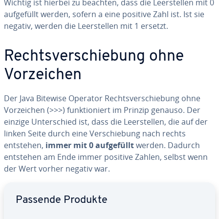
Wichtig ist hierbei zu beachten, dass die Leer­stel­len mit 0
auf­ge­füllt werden, sofern a eine positive Zahl ist. Ist sie
negativ, werden die Leer­stel­len mit 1 ersetzt.
Rechts­ver­schie­bung ohne
Vor­zei­chen
Der Java Bitewise Operator Rechts­ver­schie­bung ohne
Vor­zei­chen (>>>) funk­tio­niert im Prinzip genauso. Der
einzige Un­ter­schied ist, dass die Leer­stel­len, die auf der
linken Seite durch eine Ver­schie­bung nach rechts
entstehen,
immer mit 0 auf­ge­füllt
werden. Dadurch
entstehen am Ende immer positive Zahlen, selbst wenn
der Wert vorher negativ war.
Zum Hauptmenü
Passende Produkte