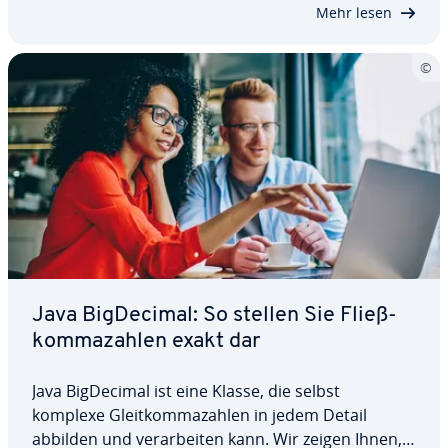
Wir erklären wir Ihnen daher ganz genau, was die…
Mehr lesen
Java Big­De­ci­mal: So stellen Sie Fließ­
kom­ma­zah­len exakt dar
Java Big­De­ci­mal ist eine Klasse, die selbst
komplexe Gleit­kom­ma­zah­len in jedem Detail
abbilden und ver­ar­bei­ten kann. Wir zeigen Ihnen,