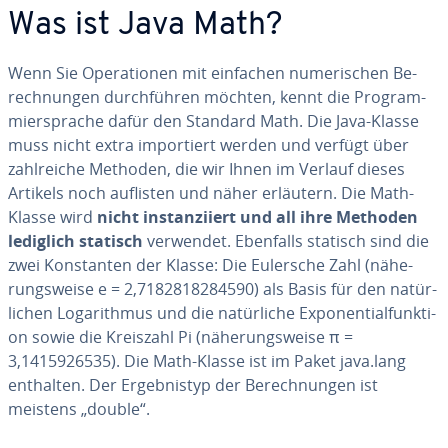
Was ist Java Math?
Wenn Sie Ope­ra­tio­nen mit einfachen nu­me­ri­schen Be­
rech­nun­gen durch­füh­ren möchten, kennt die Pro­gram­
mier­spra­che dafür den Standard Math. Die Java-Klasse
muss nicht extra im­por­tiert werden und verfügt über
zahl­rei­che Methoden, die wir Ihnen im Verlauf dieses
Artikels noch auflisten und näher erläutern. Die Math-
Klasse wird
nicht in­stan­zi­iert und all ihre Methoden
lediglich statisch
verwendet. Ebenfalls statisch sind die
zwei Kon­stan­ten der Klasse: Die Eulersche Zahl (nä­he­
rungs­wei­se e = 2,7182818284590) als Basis für den na­tür­
li­chen Log­arith­mus und die na­tür­li­che Ex­po­nen­ti­al­funk­ti­
on sowie die Kreiszahl Pi (nä­he­rungs­wei­se π =
3,1415926535). Die Math-Klasse ist im Paket java.lang
enthalten. Der Er­geb­nis­typ der Be­rech­nun­gen ist
meistens „double“.