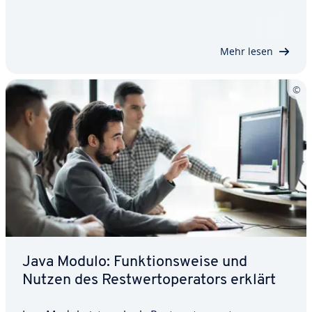
allem für Variablen, die nur eine kleine Anzahl von
möglichen Zuständen haben sollen. Das betrifft
zum Beispiel Monate, Wo­chen­ta­ge,…
Mehr lesen
Java Modulo: Funk­ti­ons­wei­se und
Nutzen des Rest­wert­ope­ra­tors erklärt