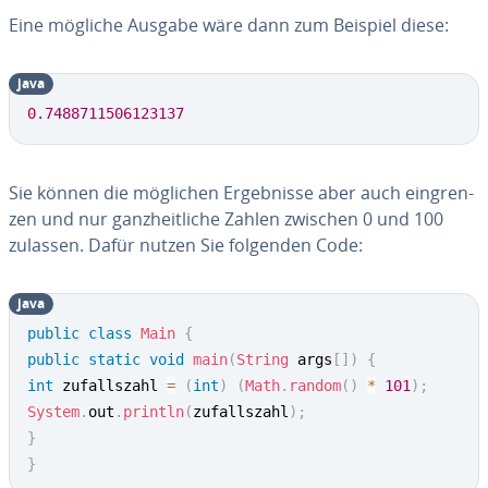
Eine mögliche Ausgabe wäre dann zum Beispiel diese:
java
0.7488711506123137
Sie können die möglichen Er­geb­nis­se aber auch ein­gren­
zen und nur ganz­heit­li­che Zahlen zwischen 0 und 100
zulassen. Dafür nutzen Sie folgenden Code:
java
public
class
Main
{
public
static
void
main
(
String
 args
[
]
)
{
int
 zufallszahl 
=
(
int
)
(
Math
.
random
(
)
*
101
)
;
System
.
out
.
println
(
zufallszahl
)
;
}
}