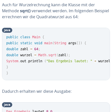
Auch für Wur­zel­rech­nung kann die Klasse mit der
Methode
sqrt()
verwendet werden. Im folgenden Beispiel
errechnen wir die Qua­drat­wur­zel aus 64:
java
public
class
Main
{
public
static
void
main
(
String
 args
[
]
)
{
double
 zahl 
=
64
;
double
 wurzel 
=
Math
.
sqrt
(
zahl
)
;
System
.
out
.
println 
(
"Das Ergebnis lautet: "
+
 wurzel
}
}
Dadurch erhalten wir diese Ausgabe:
java
Das
Ergebnis
 lautet 
8.0