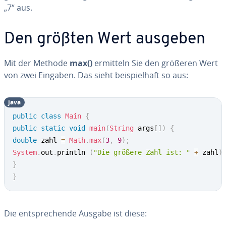
„7“ aus.
Den größten Wert ausgeben
Mit der Methode
max()
ermitteln Sie den größeren Wert
von zwei Eingaben. Das sieht bei­spiel­haft so aus:
java
public
class
Main
{
public
static
void
main
(
String
 args
[
]
)
{
double
 zahl 
=
Math
.
max
(
3
,
9
)
;
System
.
out
.
println 
(
"Die größere Zahl ist: "
+
 zahl
)
}
}
Die ent­spre­chen­de Ausgabe ist diese: