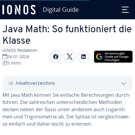
Digital Guide
Zum Haupt­in­halt springen
Java Math: So funk­tio­niert die
Klasse
IONOS Redaktion
Auf Facebook teilen
Auf Twitter teilen
Auf LinkedIn tei
24.01.2024
5 mins
In­halts­ver­zeich­nis
Mit Java Math können Sie einfache Be­rech­nun­gen durch­
füh­ren. Die zahl­rei­chen un­ter­schied­li­chen Methoden
decken neben der Basis unter anderem auch Log­arith­
men und Tri­go­no­me­trie ab. Die Syntax ist ver­gleichs­wei­
se einfach und daher leicht zu erlernen.