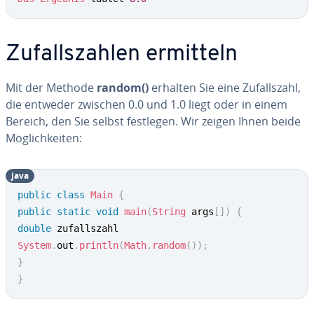
Zu­falls­zah­len ermitteln
Mit der Methode
random()
erhalten Sie eine Zu­falls­zahl,
die entweder zwischen 0.0 und 1.0 liegt oder in einem
Bereich, den Sie selbst festlegen. Wir zeigen Ihnen beide
Mög­lich­kei­ten:
java
public
class
Main
{
public
static
void
main
(
String
 args
[
]
)
{
double
System
.
out
.
println
(
Math
.
random
(
)
)
;
}
}