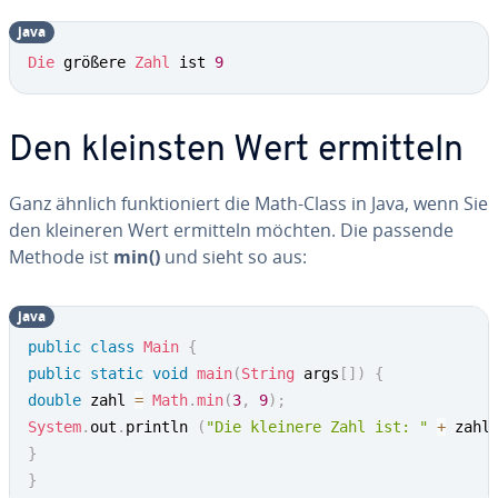
java
Die
 größere 
Zahl
 ist 
9
Den kleinsten Wert ermitteln
Ganz ähnlich funk­tio­niert die Math-Class in Java, wenn Sie
den kleineren Wert ermitteln möchten. Die passende
Methode ist
min()
und sieht so aus:
java
public
class
Main
{
public
static
void
main
(
String
 args
[
]
)
{
double
 zahl 
=
Math
.
min
(
3
,
9
)
;
System
.
out
.
println 
(
"Die kleinere Zahl ist: "
+
 zahl
}
}