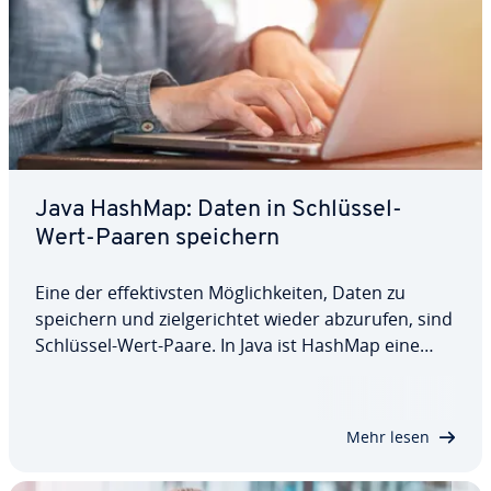
Java HashMap: Daten in Schlüssel-
Wert-Paaren speichern
Eine der ef­fek­tivs­ten Mög­lich­kei­ten, Daten zu
speichern und ziel­ge­rich­tet wieder abzurufen, sind
Schlüssel-Wert-Paare. In Java ist HashMap eine
Klasse, mit der Sie dies rea­li­sie­ren können. In
unserem Tutorial erklären wir Ihnen, was Java
HashMap ist und zeigen Ihnen anhand…
Mehr lesen