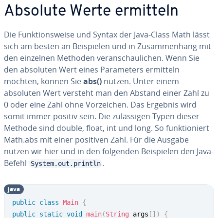
Absolute Werte ermitteln
Die Funk­ti­ons­wei­se und Syntax der Java-Class Math lässt
sich am besten an Bei­spie­len und in Zu­sam­men­hang mit
den einzelnen Methoden ver­an­schau­li­chen. Wenn Sie
den absoluten Wert eines Pa­ra­me­ters ermitteln
möchten, können Sie
abs()
nutzen. Unter einem
absoluten Wert versteht man den Abstand einer Zahl zu
0 oder eine Zahl ohne Vor­zei­chen. Das Ergebnis wird
somit immer positiv sein. Die zu­läs­si­gen Typen dieser
Methode sind double, float, int und long. So funk­tio­niert
Math.abs mit einer positiven Zahl. Für die Ausgabe
nutzen wir hier und in den folgenden Bei­spie­len den Java-
Befehl
.
System.out.println
java
public
class
Main
{
public
static
void
main
(
String
 args
[
]
)
{