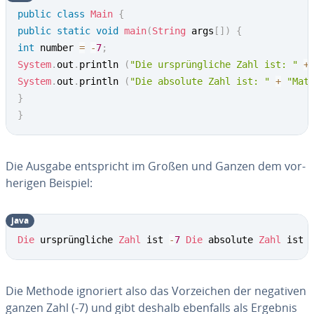
public
class
Main
{
public
static
void
main
(
String
 args
[
]
)
{
int
 number 
=
-
7
;
System
.
out
.
println 
(
"Die ursprüngliche Zahl ist: "
+
System
.
out
.
println 
(
"Die absolute Zahl ist: "
+
"Mat
}
}
Die Ausgabe ent­spricht im Großen und Ganzen dem vor­
he­ri­gen Beispiel:
java
Die
 ursprüngliche 
Zahl
 ist 
-
7
Die
 absolute 
Zahl
 ist 
Die Methode ignoriert also das Vor­zei­chen der negativen
ganzen Zahl (-7) und gibt deshalb ebenfalls als Ergebnis