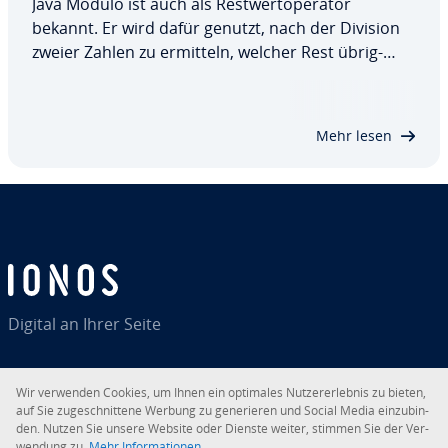
Java Modulo ist auch als Rest­wert­ope­ra­tor
bekannt. Er wird dafür genutzt, nach der Division
zweier Zahlen zu ermitteln, welcher Rest üb­rig­
bleibt. Wir erklären Ihnen hier, warum der Modulo-
Operator in Java so wichtig ist und zeigen Ihnen
mit Hilfe einiger prak­ti­scher Beispiele,…
Mehr lesen
Digital an Ihrer Seite
Wir verwenden Cookies, um Ihnen ein optimales Nut­zer­er­leb­nis zu bieten,
auf Sie zu­ge­schnit­te­ne Werbung zu ge­ne­rie­ren und Social Media ein­zu­bin­
RSS
LinkedIn
tiktok
Instagram
Facebook
YouTube
den. Nutzen Sie unsere Website oder Dienste weiter, stimmen Sie der Ver­
wen­dung zu.
Mehr In­for­ma­tio­nen.