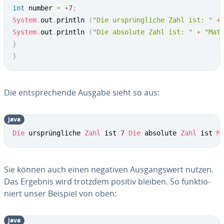
int
 number 
=
+
7
;
System
.
out
.
println 
(
"Die ursprüngliche Zahl ist: "
+
System
.
out
.
println 
(
"Die absolute Zahl ist: "
+
"Mat
}
}
Die ent­spre­chen­de Ausgabe sieht so aus:
java
Die
 ursprüngliche 
Zahl
 ist 
7
Die
 absolute 
Zahl
 ist 
M
Sie können auch einen negativen Aus­gangs­wert nutzen.
Das Ergebnis wird trotzdem positiv bleiben. So funk­tio­
niert unser Beispiel von oben:
java