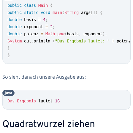
public
class
Main
{
public
static
void
main
(
String
 args
[
]
)
{
double
 basis 
=
4
;
double
 exponent 
=
2
;
double
 potenz 
=
Math
.
pow
(
basis
,
 exponent
)
;
System
.
out
.
println 
(
"Das Ergebnis lautet: "
+
 potenz
}
}
So sieht danach unsere Ausgabe aus:
java
Das
Ergebnis
 lautet 
16
Qua­drat­wur­zel ziehen