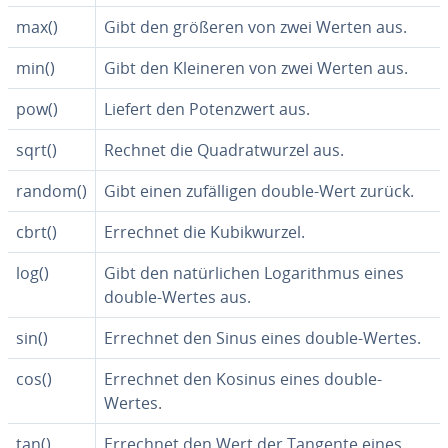
max()
Gibt den größeren von zwei Werten aus.
min()
Gibt den Kleineren von zwei Werten aus.
pow()
Liefert den Po­tenz­wert aus.
sqrt()
Rechnet die Qua­drat­wur­zel aus.
random()
Gibt einen zu­fäl­li­gen double-Wert zurück.
cbrt()
Errechnet die Ku­bik­wur­zel.
log()
Gibt den na­tür­li­chen Log­arith­mus eines
double-Wertes aus.
sin()
Errechnet den Sinus eines double-Wertes.
cos()
Errechnet den Kosinus eines double-
Wertes.
tan()
Errechnet den Wert der Tangente eines