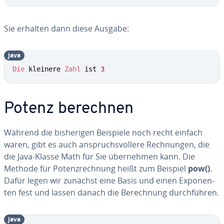
Sie erhalten dann diese Ausgabe:
java
Die
 kleinere 
Zahl
 ist 
3
Potenz berechnen
Während die bis­he­ri­gen Beispiele noch recht einfach
waren, gibt es auch an­spruchs­vol­le­re Rech­nun­gen, die
die Java-Klasse Math für Sie über­neh­men kann. Die
Methode für Po­tenz­rech­nung heißt zum Beispiel
pow()
.
Dafür legen wir zunächst eine Basis und einen Ex­po­nen­
ten fest und lassen danach die Be­rech­nung durch­füh­ren.
java