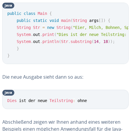
java
public
class
Main
{
public
static
void
main
(
String
 args
[
]
)
{
String
Str
=
new
String
(
"Eier, Milch, Bohnen, Sp
System
.
out
.
print
(
"Dies ist der neue Teilstring: 
System
.
out
.
println
(
Str
.
substring
(
14
,
18
)
)
;
}
}
Die neue Ausgabe sieht dann so aus:
java
Dies
 ist der neue 
Teilstring
:
 ohne
Ab­schlie­ßend zeigen wir Ihnen anhand eines weiteren
Beispiels einen möglichen An­wen­dungs­fall für die Java-