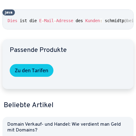
java
Dies
 ist die 
E
-
Mail
-
Adresse
 des 
Kunden
:
 schmidtp
@bei
Zum Hauptmenü
Passende Produkte
Zu den Tarifen
Beliebte Artikel
Domain Verkauf- und Handel: Wie verdient man Geld
mit Domains?