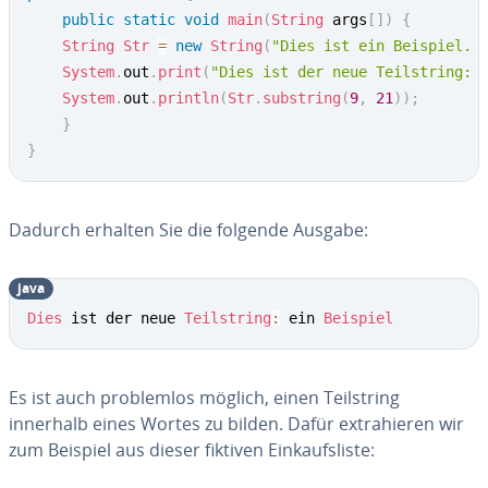
public
static
void
main
(
String
 args
[
]
)
{
String
Str
=
new
String
(
"Dies ist ein Beispiel. 
System
.
out
.
print
(
"Dies ist der neue Teilstring: 
System
.
out
.
println
(
Str
.
substring
(
9
,
21
)
)
;
}
}
Dadurch erhalten Sie die folgende Ausgabe:
java
Dies
 ist der neue 
Teilstring
:
 ein 
Beispiel
Es ist auch pro­blem­los möglich, einen Teil­string
innerhalb eines Wortes zu bilden. Dafür ex­tra­hie­ren wir
zum Beispiel aus dieser fiktiven Ein­kaufs­lis­te: