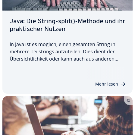
Java: Die String-split()-Methode und ihr
prak­ti­scher Nutzen
In Java ist es möglich, einen gesamten String in
mehrere Teil­strings auf­zu­tei­len. Dies dient der
Über­sicht­lich­keit oder kann auch aus anderen
Gründen nötig oder zumindest praktisch sein. Die
Methode für diesen Ein­satz­zweck nennt sich Java
String split(). Wir erklären Ihnen, wie…
Mehr lesen