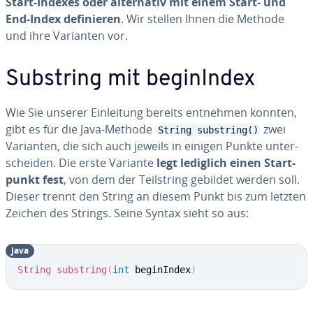
Start-Indexes oder al­ter­na­tiv mit einem Start- und
End-Index de­fi­nie­ren
. Wir stellen Ihnen die Methode
und ihre Varianten vor.
Substring mit be­gin­In­dex
Wie Sie unserer Ein­lei­tung bereits entnehmen konnten,
gibt es für die Java-Methode
zwei
String substring()
Varianten, die sich auch jeweils in einigen Punkte un­ter­
schei­den. Die erste Variante
legt lediglich einen Start­
punkt fest
, von dem der Teil­string gebildet werden soll.
Dieser trennt den String an diesem Punkt bis zum letzten
Zeichen des Strings. Seine Syntax sieht so aus:
java
String
substring
(
int
 beginIndex
)