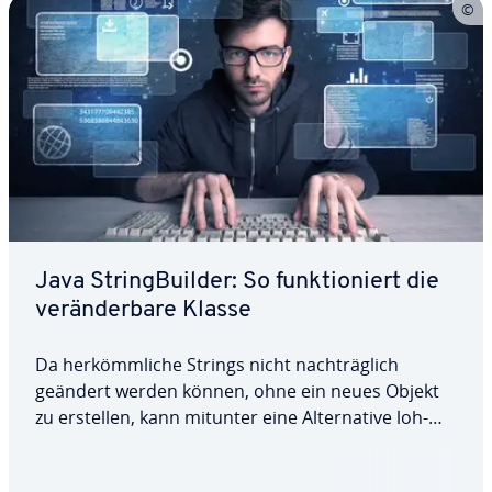
Java String­Buil­der: So funk­tio­niert die
ver­än­der­ba­re Klasse
Da her­kömm­li­che Strings nicht nach­träg­lich
geändert werden können, ohne ein neues Objekt
zu erstellen, kann mitunter eine Al­ter­na­ti­ve loh­
nens­wert sein. Java String­Buil­der erlaubt Ihnen die
Ma­ni­pu­la­ti­on der hin­ter­leg­ten Zei­chen­fol­ge durch