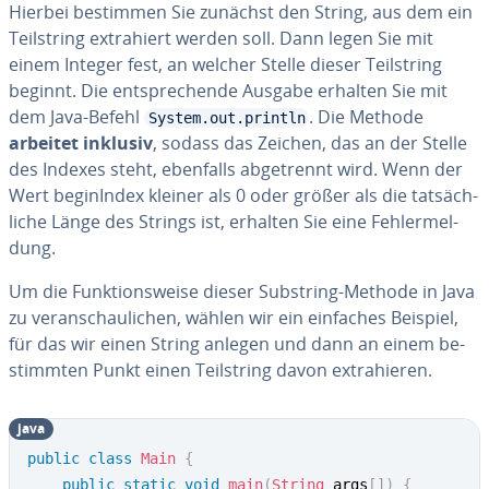
Hierbei bestimmen Sie zunächst den String, aus dem ein
Teil­string ex­tra­hiert werden soll. Dann legen Sie mit
einem Integer fest, an welcher Stelle dieser Teil­string
beginnt. Die ent­spre­chen­de Ausgabe erhalten Sie mit
dem Java-Befehl
. Die Methode
System.out.println
arbeitet inklusiv
, sodass das Zeichen, das an der Stelle
des Indexes steht, ebenfalls ab­ge­trennt wird. Wenn der
Wert be­gin­In­dex kleiner als 0 oder größer als die tat­säch­
li­che Länge des Strings ist, erhalten Sie eine Feh­ler­mel­
dung.
Um die Funk­ti­ons­wei­se dieser Substring-Methode in Java
zu ver­an­schau­li­chen, wählen wir ein einfaches Beispiel,
für das wir einen String anlegen und dann an einem be­
stimm­ten Punkt einen Teil­string davon ex­tra­hie­ren.
java
public
class
Main
{
public
static
void
main
(
String
 args
[
]
)
{