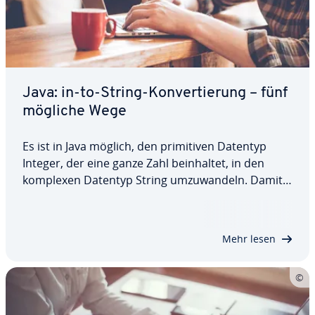
Java: in-to-String-Kon­ver­tie­rung – fünf
mögliche Wege
Es ist in Java möglich, den pri­mi­ti­ven Datentyp
Integer, der eine ganze Zahl be­inhal­tet, in den
komplexen Datentyp String um­zu­wan­deln. Damit
es bei der Kon­ver­tie­rung keine Probleme gibt, sind
paar Dinge zu beachten. Wir zeigen Ihnen, wie Sie
in Java int to String kon­ver­tie­ren,…
Mehr lesen