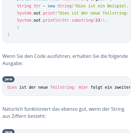
String
Str
=
new
String
(
"Dies ist ein Beispiel. 
System
.
out
.
print
(
"Dies ist der neue Teilstring: 
System
.
out
.
println
(
Str
.
substring
(
23
)
)
;
}
}
Wenn Sie den Code ausführen, erhalten Sie die folgende
Ausgabe:
java
Dies
 ist der neue 
Teilstring
:
Hier
 folgt ein zweiter
Natürlich funk­tio­niert das ebenso gut, wenn der String
aus Ziffern besteht:
java