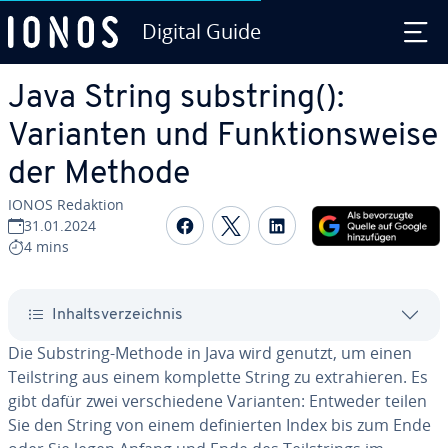
Digital Guide
Zum Haupt­in­halt springen
Java String substring():
Varianten und Funk­ti­ons­wei­se
der Methode
IONOS Redaktion
Auf Facebook teilen
Auf Twitter teilen
Auf LinkedIn tei
31.01.2024
4 mins
In­halts­ver­zeich­nis
Die Substring-Methode in Java wird genutzt, um einen
Teil­string aus einem komplette String zu ex­tra­hie­ren. Es
gibt dafür zwei ver­schie­de­ne Varianten: Entweder teilen
Sie den String von einem de­fi­nier­ten Index bis zum Ende