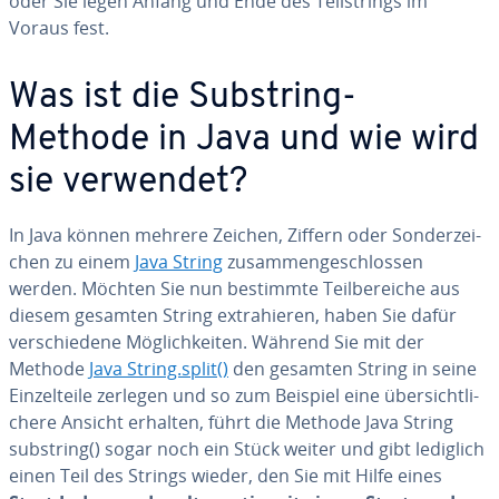
oder Sie legen Anfang und Ende des Teil­strings im
Voraus fest.
Was ist die Substring-
Methode in Java und wie wird
sie verwendet?
In Java können mehrere Zeichen, Ziffern oder Son­der­zei­
chen zu einem
Java String
zu­sam­men­ge­schlos­sen
werden. Möchten Sie nun bestimmte Teil­be­rei­che aus
diesem gesamten String ex­tra­hie­ren, haben Sie dafür
ver­schie­de­ne Mög­lich­kei­ten. Während Sie mit der
Methode
Java String.split()
den gesamten String in seine
Ein­zel­tei­le zerlegen und so zum Beispiel eine über­sicht­li­
che­re Ansicht erhalten, führt die Methode Java String
substring() sogar noch ein Stück weiter und gibt lediglich
einen Teil des Strings wieder, den Sie mit Hilfe eines