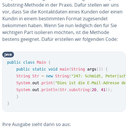
Substring-Methode in der Praxis. Dafür stellen wir uns
vor, dass Sie die Kon­takt­da­ten eines Kunden oder einen
Kundin in einem be­stimm­ten Format zu­ge­sen­det
bekommen haben. Wenn Sie nun lediglich den für Sie
wichtigen Part isolieren möchten, ist die Methode
bestens geeignet. Dafür erstellen wir folgenden Code:
java
public
class
Main
{
public
static
void
main
(
String
 args
[
]
)
{
String
Str
=
new
String
(
"247: Schmidt, Peter|sch
System
.
out
.
print
(
"Dies ist die E-Mail-Adresse de
System
.
out
.
println
(
Str
.
substring
(
20
,
41
)
)
;
}
}
Ihre Ausgabe sieht dann so aus: