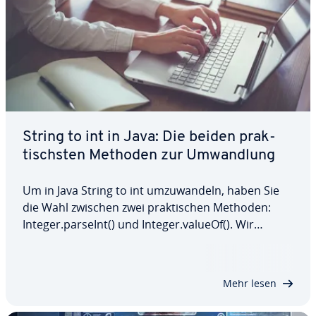
String to int in Java: Die beiden prak­
tischs­ten Methoden zur Um­wand­lung
Um in Java String to int um­zu­wan­deln, haben Sie
die Wahl zwischen zwei prak­ti­schen Methoden:
Integer.parseInt() und Integer.valueOf(). Wir
erklären Ihnen, wie die beiden Methoden funk­tio­
nie­ren, zeigen ihre Syntax und erläutern anhand
einiger prak­ti­scher Beispiele, wie Sie sie…
Mehr lesen