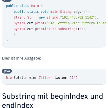
public
class
Main
{
public
static
void
main
(
String
 args
[
]
)
{
String
Str
=
new
String
(
"192.448.782.1142"
)
;
System
.
out
.
print
(
"Die letzten vier Ziffern laute
System
.
out
.
println
(
Str
.
substring
(
12
)
)
;
}
}
Dies ist Ihre Ausgabe:
java
Die
 letzten vier 
Ziffern
 lauten
:
1142
Substring mit be­gin­In­dex und
endIndex