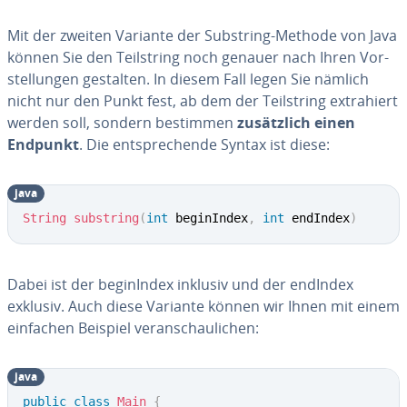
Mit der zweiten Variante der Substring-Methode von Java
können Sie den Teil­string noch genauer nach Ihren Vor­
stel­lun­gen gestalten. In diesem Fall legen Sie nämlich
nicht nur den Punkt fest, ab dem der Teil­string ex­tra­hiert
werden soll, sondern bestimmen
zu­sätz­lich einen
Endpunkt
. Die ent­spre­chen­de Syntax ist diese:
java
String
substring
(
int
 beginIndex
,
int
 endIndex
)
Dabei ist der be­gin­In­dex inklusiv und der endIndex
exklusiv. Auch diese Variante können wir Ihnen mit einem
einfachen Beispiel ver­an­schau­li­chen:
java
public
class
Main
{