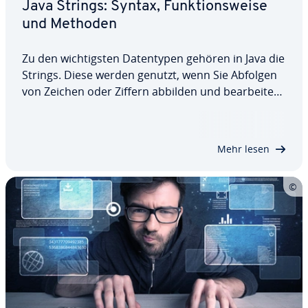
Java Strings: Syntax, Funk­ti­ons­wei­se
und Methoden
Zu den wich­tigs­ten Da­ten­ty­pen gehören in Java die
Strings. Diese werden genutzt, wenn Sie Abfolgen
von Zeichen oder Ziffern abbilden und be­ar­bei­ten
möchten. Einmal angelegt, ist ein String final und
un­ab­än­der­lich. Hier erfahren Sie, welche Syntax
Java Strings haben, wie sie…
Mehr lesen