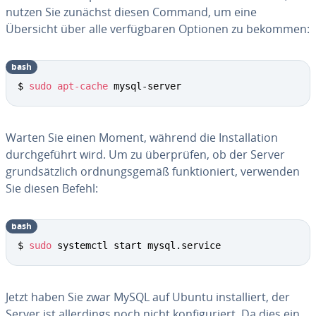
nutzen Sie zunächst diesen Command, um eine
Übersicht über alle ver­füg­ba­ren Optionen zu bekommen:
bash
$ 
sudo
apt-cache
 mysql-server
Warten Sie einen Moment, während die In­stal­la­ti­on
durch­ge­führt wird. Um zu über­prü­fen, ob der Server
grund­sätz­lich ord­nungs­ge­mäß funk­tio­niert, verwenden
Sie diesen Befehl:
bash
$ 
sudo
 systemctl start mysql.service
Jetzt haben Sie zwar MySQL auf Ubuntu in­stal­liert, der
Server ist al­ler­dings noch nicht kon­fi­gu­riert. Da dies ein