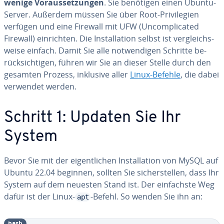
wenige Vor­aus­set­zun­gen
. Sie benötigen einen Ubuntu-
Server. Außerdem müssen Sie über Root-Pri­vi­le­gi­en
verfügen und eine Firewall mit UFW (Un­com­pli­ca­ted
Firewall) ein­rich­ten. Die In­stal­la­ti­on selbst ist ver­gleichs­
wei­se einfach. Damit Sie alle not­wen­di­gen Schritte be­
rück­sich­ti­gen, führen wir Sie an dieser Stelle durch den
gesamten Prozess, inklusive aller
Linux-Befehle
, die dabei
verwendet werden.
Schritt 1: Updaten Sie Ihr
System
Bevor Sie mit der ei­gent­li­chen In­stal­la­ti­on von MySQL auf
Ubuntu 22.04 beginnen, sollten Sie si­cher­stel­len, dass Ihr
System auf dem neuesten Stand ist. Der ein­fachs­te Weg
dafür ist der Linux-
-Befehl. So wenden Sie ihn an:
apt
bash