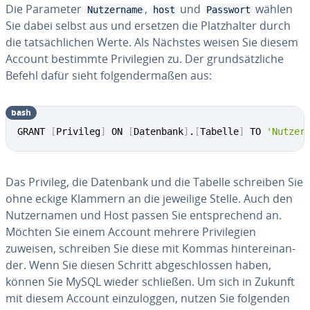
Die Parameter
,
und
wählen
Nutzername
host
Passwort
Sie dabei selbst aus und ersetzen die Platz­hal­ter durch
die tat­säch­li­chen Werte. Als Nächstes weisen Sie diesem
Account bestimmte Pri­vi­le­gi­en zu. Der grund­sätz­li­che
Befehl dafür sieht fol­gen­der­ma­ßen aus:
bash
GRANT 
[
Privileg
]
 ON 
[
Datenbank
]
.
[
Tabelle
]
 TO 
'Nutzer
Das Privileg, die Datenbank und die Tabelle schreiben Sie
ohne eckige Klammern an die jeweilige Stelle. Auch den
Nut­zer­na­men und Host passen Sie ent­spre­chend an.
Möchten Sie einem Account mehrere Pri­vi­le­gi­en
zuweisen, schreiben Sie diese mit Kommas hin­ter­ein­an­
der. Wenn Sie diesen Schritt ab­ge­schlos­sen haben,
können Sie MySQL wieder schließen. Um sich in Zukunft
mit diesem Account ein­zu­log­gen, nutzen Sie folgenden