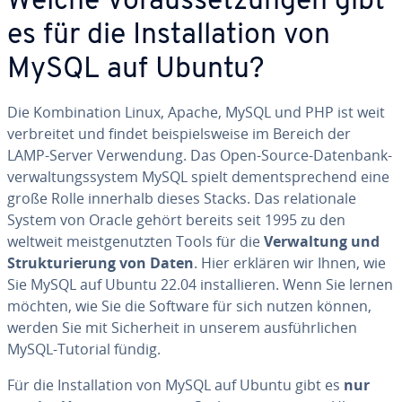
Welche Vor­aus­set­zun­gen gibt
es für die In­stal­la­ti­on von
MySQL auf Ubuntu?
Die Kom­bi­na­ti­on Linux, Apache, MySQL und PHP ist weit
ver­brei­tet und findet bei­spiels­wei­se im Bereich der
LAMP-Server Ver­wen­dung. Das Open-Source-Da­ten­bank­
ver­wal­tungs­sys­tem MySQL spielt dem­entspre­chend eine
große Rolle innerhalb dieses Stacks. Das re­la­tio­na­le
System von Oracle gehört bereits seit 1995 zu den
weltweit meist­ge­nutz­ten Tools für die
Ver­wal­tung und
Struk­tu­rie­rung von Daten
. Hier erklären wir Ihnen, wie
Sie MySQL auf Ubuntu 22.04 in­stal­lie­ren. Wenn Sie lernen
möchten, wie Sie die Software für sich nutzen können,
werden Sie mit Si­cher­heit in unserem aus­führ­li­chen
MySQL-Tutorial fündig.
Für die In­stal­la­ti­on von MySQL auf Ubuntu gibt es
nur