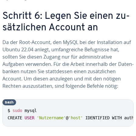
Schritt 6: Legen Sie einen zu­
sätz­li­chen Account an
Da der Root-Account, den MySQL bei der In­stal­la­ti­on auf
Ubuntu 22.04 anlegt, um­fang­rei­che Be­fug­nis­se hat,
sollten Sie diesen Zugang nur für ad­mi­nis­tra­ti­ve
Aufgaben verwenden. Für die Arbeit innerhalb der Da­ten­
ban­ken nutzen Sie statt­des­sen einen zu­sätz­li­chen
Account. Um diesen anzulegen und mit den nötigen
Rechten aus­zu­stat­ten, sind folgende Befehle nötig:
bash
$ 
sudo
 mysql

CREATE 
USER
'Nutzername'
@
'host'
 IDENTIFIED WITH auth