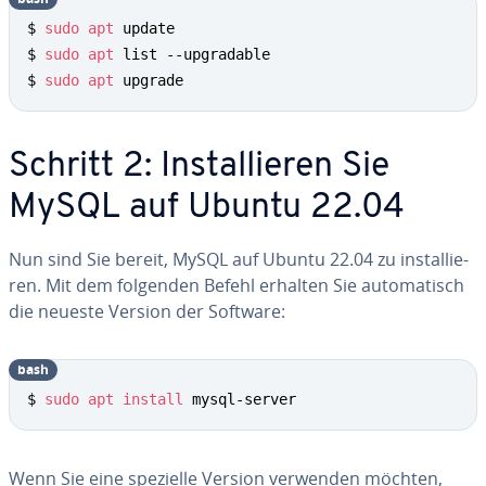
$ 
sudo
apt
 update

$ 
sudo
apt
 list --upgradable

$ 
sudo
apt
 upgrade
Schritt 2: In­stal­lie­ren Sie
MySQL auf Ubuntu 22.04
Nun sind Sie bereit, MySQL auf Ubuntu 22.04 zu in­stal­lie­
ren. Mit dem folgenden Befehl erhalten Sie au­to­ma­tisch
die neueste Version der Software:
bash
$ 
sudo
apt
install
 mysql-server
Wenn Sie eine spezielle Version verwenden möchten,