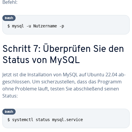
Befehl:
bash
$ mysql -u Nutzername -p
Schritt 7: Über­prü­fen Sie den
Status von MySQL
Jetzt ist die In­stal­la­ti­on von MySQL auf Ubuntu 22.04 ab­
ge­schlos­sen. Um si­cher­zu­stel­len, dass das Programm
ohne Probleme läuft, testen Sie ab­schlie­ßend seinen
Status:
bash
$ systemctl status mysql.service