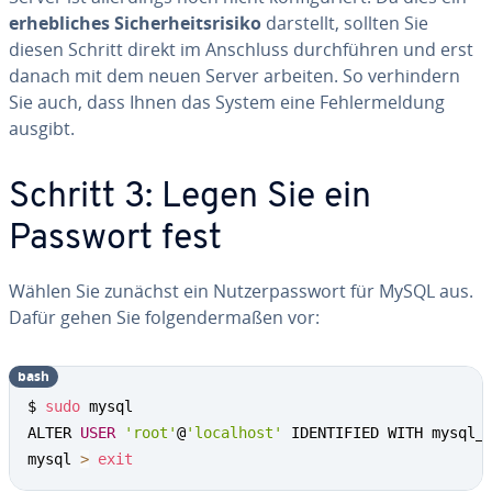
er­heb­li­ches Si­cher­heits­ri­si­ko
darstellt, sollten Sie
diesen Schritt direkt im Anschluss durch­füh­ren und erst
danach mit dem neuen Server arbeiten. So ver­hin­dern
Sie auch, dass Ihnen das System eine Feh­ler­mel­dung
ausgibt.
Schritt 3: Legen Sie ein
Passwort fest
Wählen Sie zunächst ein Nut­zer­pass­wort für MySQL aus.
Dafür gehen Sie fol­gen­der­ma­ßen vor:
bash
$ 
sudo
 mysql

ALTER 
USER
'root'
@
'localhost'
 IDENTIFIED WITH mysql_
mysql 
>
exit