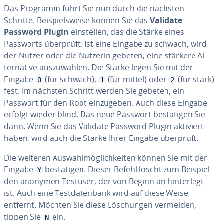
Das Programm führt Sie nun durch die nächsten
Schritte. Bei­spiels­wei­se können Sie das
Validate
Password Plugin
ein­stel­len, das die Stärke eines
Passworts überprüft. Ist eine Eingabe zu schwach, wird
der Nutzer oder die Nutzerin gebeten, eine stärkere Al­
ter­na­ti­ve aus­zu­wäh­len. Die Stärke legen Sie mit der
Eingabe
(für schwach),
(für mittel) oder
(für stark)
0
1
2
fest. Im nächsten Schritt werden Sie gebeten, ein
Passwort für den Root ein­zu­ge­ben. Auch diese Eingabe
erfolgt wieder blind. Das neue Passwort be­stä­ti­gen Sie
dann. Wenn Sie das Validate Password Plugin aktiviert
haben, wird auch die Stärke Ihrer Eingabe überprüft.
Die weiteren Aus­wahl­mög­lich­kei­ten können Sie mit der
Eingabe
be­stä­ti­gen. Dieser Befehl löscht zum Beispiel
Y
den anonymen Testuser, der von Beginn an hin­ter­legt
ist. Auch eine Test­da­ten­bank wird auf diese Weise
entfernt. Möchten Sie diese Lö­schun­gen vermeiden,
tippen Sie
ein.
N