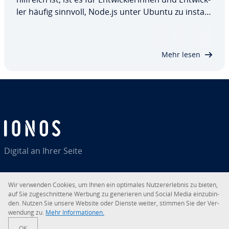
ler häufig sinnvoll, Node.js unter Ubuntu zu in­stal­
lie­ren. Wir erklären Ihnen, welche Vor­aus­set­zun­
gen dafür erfüllt sein müssen, wie Sie die ei­gent­li­
che In­stal­la­ti­on…
Mehr lesen
Digital an Ihrer Seite
Wir verwenden Cookies, um Ihnen ein optimales Nut­zer­er­leb­nis zu bieten,
auf Sie zu­ge­schnit­te­ne Werbung zu ge­ne­rie­ren und Social Media ein­zu­bin­
RSS
LinkedIn
tiktok
Instagram
Facebook
YouTube
den. Nutzen Sie unsere Website oder Dienste weiter, stimmen Sie der Ver­
wen­dung zu.
Mehr In­for­ma­tio­nen.
© 2026
IONOS SE
OK