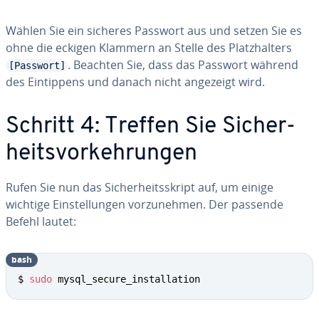
Wählen Sie ein sicheres Passwort aus und setzen Sie es
ohne die eckigen Klammern an Stelle des Platz­hal­ters
. Beachten Sie, dass das Passwort während
[Passwort]
des Ein­tip­pens und danach nicht angezeigt wird.
Schritt 4: Treffen Sie Si­cher­
heits­vor­keh­run­gen
Rufen Sie nun das Si­cher­heits­skript auf, um einige
wichtige Ein­stel­lun­gen vor­zu­neh­men. Der passende
Befehl lautet:
bash
$ 
sudo
 mysql_secure_installation