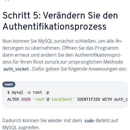
Schritt 5: Verändern Sie den
Au­then­ti­fi­ka­ti­ons­pro­zess
Nun können Sie MySQL zunächst schließen, um alle Än­
de­run­gen zu über­neh­men. Öffnen Sie das Programm
dann erneut und ändern Sie den Au­then­ti­fi­ka­ti­ons­pro­
zess für Ihren Root zurück zur ur­sprüng­li­chen Methode
. Dafür geben Sie folgende An­wei­sun­gen ein:
auth_socket
bash
$ mysql -u root -p

ALTER 
USER
'root'
@
'localhost'
 IDENTIFIED WITH auth_s
Dadurch können Sie wieder mit dem
-Befehl auf
sudo
MySQL zugreifen.