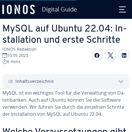
Digital Guide
Zum Haupt­in­halt springen
MySQL auf Ubuntu 22.04: In­
stal­la­ti­on und erste Schritte
IONOS Redaktion
Auf Facebo
Auf Tw
A
10.05.2023
6 mins
In­halts­ver­zeich­nis
MySQL ist ein wichtiges Tool für die Ver­wal­tung von Da­
ten­ban­ken. Auch auf Ubuntu können Sie die Software
verwenden. Wir führen Sie durch die einzelnen Schritte
der In­stal­la­ti­on von MySQL auf Ubuntu 22.04.