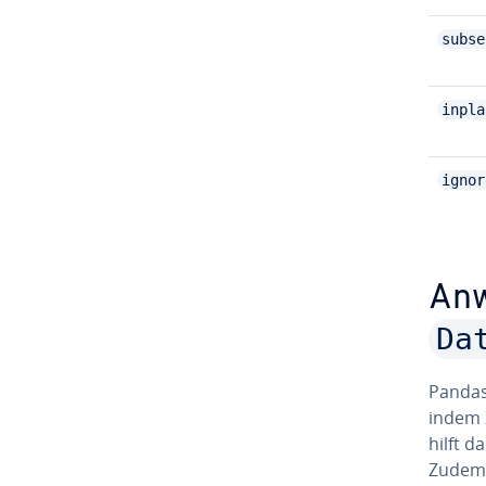
subse
inpla
ignor
Anw
Da
Panda
indem 
hilft d
Zude