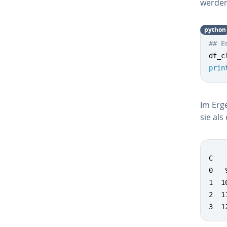
werden
python
## E
df_c
prin
Im Erge
sie als
C

0   9
1  10
2  11
3  1