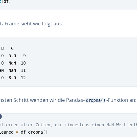
t
(
df
)
taFrame sieht wie folgt aus:
 B   C

.0  5.0   9

.0  NaN  10

aN  NaN  11

.0  8.0  12
hsten Schritt wenden wir die Pandas-
-Funktion an:
dropna()
ntfernen aller Zeilen, die mindestens einen NaN-Wert ent
leaned 
=
 df
.
dropna
(
)