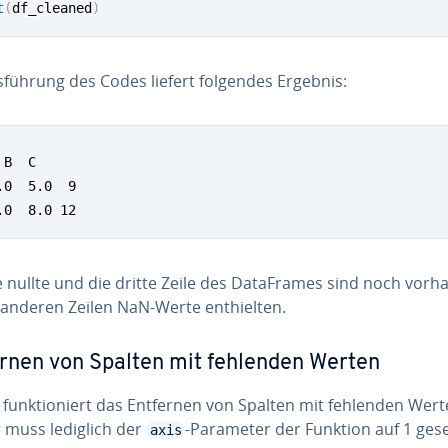
t
(
df_cleaned
)
­füh­rung des Codes liefert folgendes Ergebnis:
B  C

.0  5.0  9

.0  8.0 12
 nullte und die dritte Zeile des Da­ta­Frames sind noch vorh
 anderen Zeilen NaN-Werte ent­hiel­ten.
rnen von Spalten mit fehlenden Werten
funk­tio­niert das Entfernen von Spalten mit fehlenden Wert
r muss lediglich der
-Parameter der Funktion auf 1 gese
axis