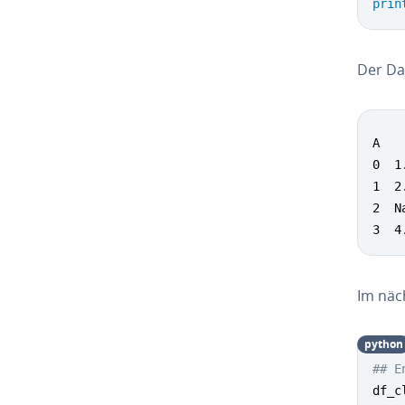
prin
Der Da
A   
0  1
1  2
2  N
3  4
Im näc
python
## E
df_c