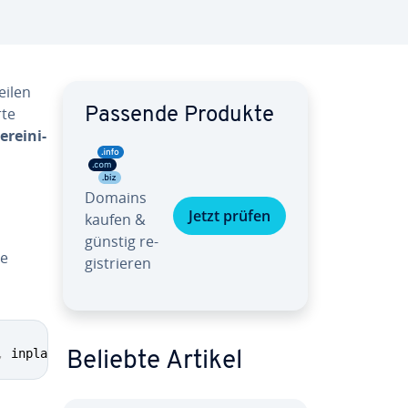
eilen
rte
Passende Produkte
­rei­ni­
Domains
Jetzt prüfen
kaufen &
günstig re­
ie
gis­trie­ren
,
 inplace
=
False
,
 ignore_index
=
False
)
Beliebte Artikel