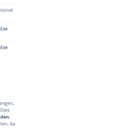
tional
alse
alse
ni­gen,
 Dies
iden
.
ten, da