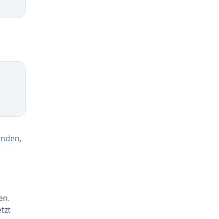
anden,
en.
tzt