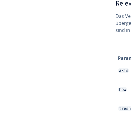
Rele
Das Ve
über­ge
sind in
Para
axis
how
tresh