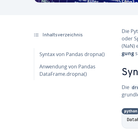
Die Py
In­halts­ver­zeich­nis
oder S
(NaN) e
gung
s
Syntax von Pandas dropna()
Anwendung von Pandas
Syn
DataFrame.dropna()
Die
dr
grund­l
python
Data