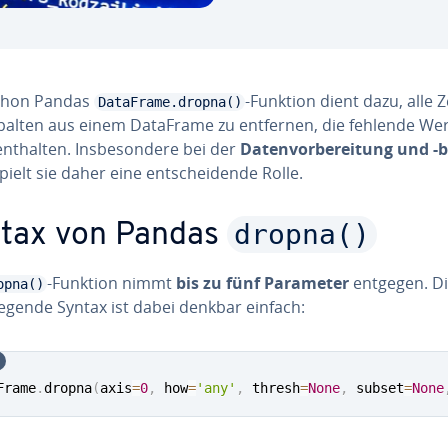
thon Pandas
-Funktion dient dazu, alle Z
DataFrame.dropna()
palten aus einem DataFrame zu entfernen, die fehlende We
nthalten. Ins­be­son­de­re bei der
Da­ten­vor­be­rei­tung und -be
pielt sie daher eine ent­schei­den­de Rolle.
dropna()
tax von Pandas
-Funktion nimmt
bis zu fünf Parameter
entgegen. D
opna()
e­gen­de Syntax ist dabei denkbar einfach:
Frame
.
dropna
(
axis
=
0
,
 how
=
'any'
,
 thresh
=
None
,
 subset
=
None