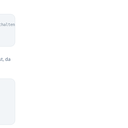
thalten
t, da