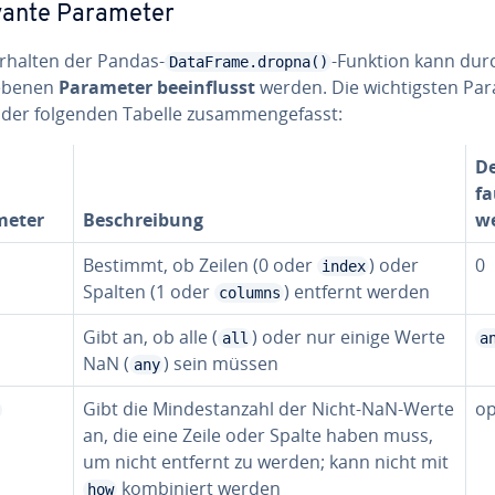
vante Parameter
rhalten der Pandas-
-Funktion kann dur
DataFrame.dropna()
­be­nen
Parameter be­ein­flusst
werden. Die wich­tigs­ten Pa
 der folgenden Tabelle zu­sam­men­ge­fasst:
De
fa
meter
Be­schrei­bung
w
Bestimmt, ob Zeilen (0 oder
) oder
0
index
Spalten (1 oder
) entfernt werden
columns
Gibt an, ob alle (
) oder nur einige Werte
all
a
NaN (
) sein müssen
any
Gibt die Min­dest­an­zahl der Nicht-NaN-Werte
op
an, die eine Zeile oder Spalte haben muss,
um nicht entfernt zu werden; kann nicht mit
kom­bi­niert werden
how