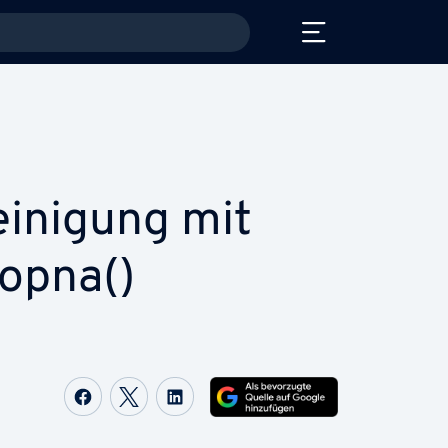
ei­ni­gung mit
opna()
Auf Facebook teilen
Auf Twitter teilen
Auf LinkedIn teilen