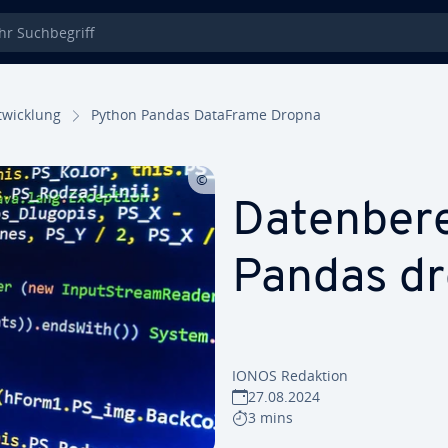
 Such­be­griff
wick­lung
Python Pandas DataFrame Dropna
Da­ten­be­r
Pandas dr
IONOS Redaktion
27.08.2024
3 mins