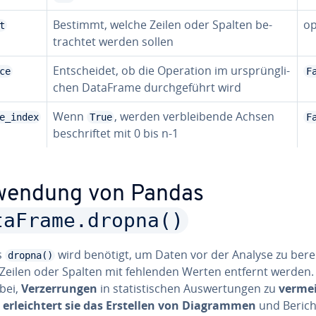
Bestimmt, welche Zeilen oder Spalten be­
op
t
trach­tet werden sollen
Ent­schei­det, ob die Operation im ur­sprüng­li­
ce
F
chen DataFrame durch­ge­führt wird
Wenn
, werden ver­blei­ben­de Achsen
e_index
True
F
be­schrif­tet mit 0 bis n-1
endung von Pandas
taFrame.dropna()
s
wird benötigt, um Daten vor der Analyse zu be­rei­
dropna()
Zeilen oder Spalten mit fehlenden Werten entfernt werden.
abei,
Ver­zer­run­gen
in sta­tis­ti­schen Aus­wer­tun­gen zu
verme
m
er­leich­tert sie das Erstellen von Dia­gram­men
und Berich