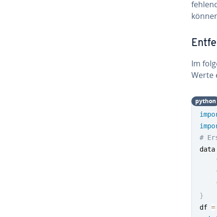
fehlend
können
Entfe
Im folg
Werte 
python
impo
impo
# Er
data
}
df 
=