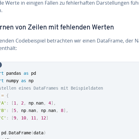
e Werte in einigen Fällen zu feh­ler­haf­ten Dar­stel­lun­gen fü
.
rnen von Zeilen mit fehlenden Werten
enden Code­bei­spiel be­trach­ten wir einen DataFrame, der 
enthält:
rt
 pandas 
as
rt
 numpy 
as
stellen eines DataFrames mit Beispieldaten
 
=
{
'A'
:
[
1
,
2
,
 np
.
nan
,
4
]
,
'B'
:
[
5
,
 np
.
nan
,
 np
.
nan
,
8
]
,
'C'
:
[
9
,
10
,
11
,
12
]
 pd
.
DataFrame
(
data
)