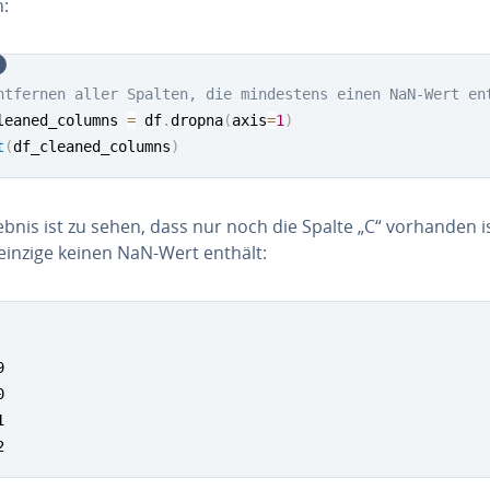
:
ntfernen aller Spalten, die mindestens einen NaN-Wert en
leaned_columns 
=
 df
.
dropna
(
axis
=
1
)
t
(
df_cleaned_columns
)
bnis ist zu sehen, dass nur noch die Spalte „C“ vorhanden is
 einzige keinen NaN-Wert enthält:






2