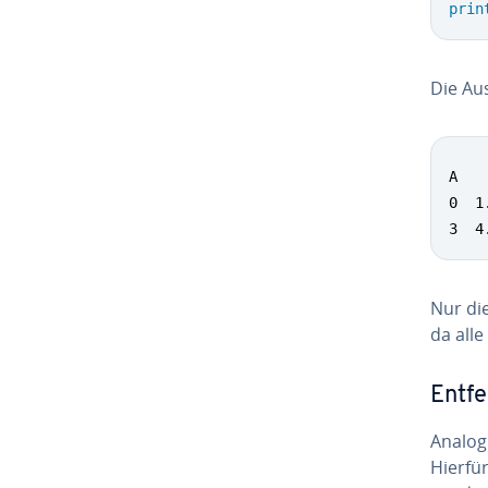
prin
Die Aus
A    
0  1
3  4
Nur die
da alle
Entfe
Analog 
Hierfü