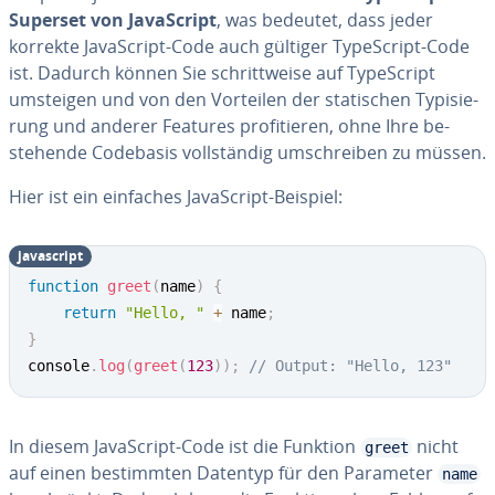
Superset von Ja­va­Script
, was bedeutet, dass jeder
korrekte Ja­va­Script-Code auch gültiger Ty­pe­Script-Code
ist. Dadurch können Sie schritt­wei­se auf Ty­pe­Script
umsteigen und von den Vorteilen der sta­ti­schen Ty­pi­sie­
rung und anderer Features pro­fi­tie­ren, ohne Ihre be­
stehen­de Codebasis voll­stän­dig um­schrei­ben zu müssen.
Hier ist ein einfaches Ja­va­Script-Beispiel:
ja­va­script
function
greet
(
name
)
{
return
"Hello, "
+
 name
;
}
console
.
log
(
greet
(
123
)
)
;
// Output: "Hello, 123"
In diesem Ja­va­Script-Code ist die Funktion
nicht
greet
auf einen be­stimm­ten Datentyp für den Parameter
name