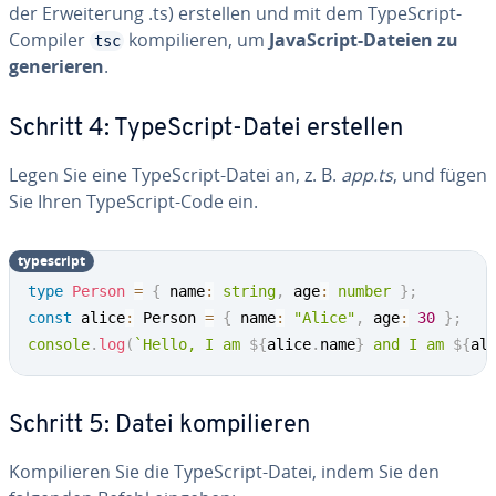
der Er­wei­te­rung .ts) erstellen und mit dem Ty­pe­Script-
Compiler
kom­pi­lie­ren, um
Ja­va­Script-Dateien zu
tsc
ge­ne­rie­ren
.
Schritt 4: Ty­pe­Script-Datei erstellen
Legen Sie eine Ty­pe­Script-Datei an, z. B.
app.ts
, und fügen
Sie Ihren Ty­pe­Script-Code ein.
ty­pe­script
type
Person
=
{
 name
:
string
,
 age
:
number
}
;
const
 alice
:
 Person 
=
{
 name
:
"Alice"
,
 age
:
30
}
;
console
.
log
(
`
Hello, I am 
${
alice
.
name
}
 and I am 
${
al
Schritt 5: Datei kom­pi­lie­ren
Kom­pi­lie­ren Sie die Ty­pe­Script-Datei, indem Sie den