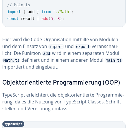
// Main.ts
import
{
 add 
}
from
'./Math'
;
const
 result 
=
add
(
5
,
3
)
;
Hier wird die Code-Or­ga­ni­sa­ti­on mithilfe von Modulen
und dem Einsatz von
und
ver­an­schau­
import
export
licht. Die Funktion
wird in einem separaten Modul
add
definiert und in einem anderen Modul
Math.ts
Main.ts
im­por­tiert und eingebaut.
Ob­jekt­ori­en­tier­te Pro­gram­mie­rung (OOP)
Ty­pe­Script er­leich­tert die ob­jekt­ori­en­tier­te Pro­gram­mie­
rung, da es die Nutzung von Ty­pe­Script Classes, Schnitt­
stel­len und Vererbung umfasst.
ty­pe­script