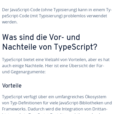
Der Ja­va­Script-Code (ohne Ty­pi­sie­rung) kann in einem Ty­
pe­Script-Code (mit Ty­pi­sie­rung) pro­blem­los verwendet
werden.
Was sind die Vor- und
Nachteile von Ty­pe­Script?
Ty­pe­Script bietet eine Vielzahl von Vorteilen, aber es hat
auch einige Nachteile. Hier ist eine Übersicht der Für-
und Ge­gen­ar­gu­men­te:
Vorteile
Ty­pe­Script verfügt über ein um­fang­rei­ches Ökosystem
von Typ-De­fi­ni­tio­nen für viele Ja­va­Script-Bi­blio­the­ken und
Frame­works. Dadurch wird die In­te­gra­ti­on von Dritt­an­