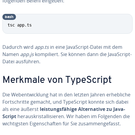
folgenden Befehl eingeben:
bash
tsc app.ts
Dadurch wird
app.ts
in eine Ja­va­Script-Datei mit dem
Namen
app.js
kom­pi­liert. Sie können dann die Ja­va­Script-
Datei ausführen.
Merkmale von Ty­pe­Script
Die Web­ent­wick­lung hat in den letzten Jahren er­heb­li­che
Fort­schrit­te gemacht, und Ty­pe­Script konnte sich dabei
als eine äußerst
leis­tungs­fä­hi­ge Al­ter­na­ti­ve zu Ja­va­
Script
her­aus­kris­tal­li­sie­ren. Wir haben im Folgenden die
wich­tigs­ten Ei­gen­schaf­ten für Sie zu­sam­men­ge­fasst.