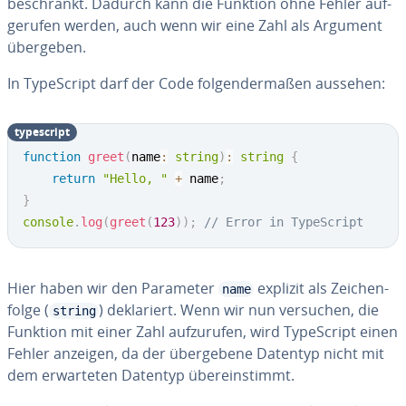
be­schränkt. Dadurch kann die Funktion ohne Fehler auf­
ge­ru­fen werden, auch wenn wir eine Zahl als Argument
übergeben.
In Ty­pe­Script darf der Code fol­gen­der­ma­ßen aussehen:
ty­pe­script
function
greet
(
name
:
string
)
:
string
{
return
"Hello, "
+
 name
;
}
console
.
log
(
greet
(
123
)
)
;
// Error in TypeScript
Hier haben wir den Parameter
explizit als Zei­chen­
name
fol­ge (
) de­kla­riert. Wenn wir nun versuchen, die
string
Funktion mit einer Zahl auf­zu­ru­fen, wird Ty­pe­Script einen
Fehler anzeigen, da der über­ge­be­ne Datentyp nicht mit
dem er­war­te­ten Datentyp über­ein­stimmt.