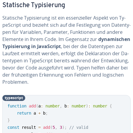
Statische Ty­pi­sie­rung
Statische Ty­pi­sie­rung ist ein es­sen­zi­el­ler Aspekt von Ty­
pe­Script und bezieht sich auf die Fest­le­gung von Da­ten­ty­
pen für Variablen, Parameter, Funk­tio­nen und andere
Elemente in Ihrem Code. Im Gegensatz zur
dy­na­mi­schen
Ty­pi­sie­rung in Ja­va­Script
, bei der die Da­ten­ty­pen zur
Laufzeit ermittelt werden, erfolgt die De­kla­ra­ti­on der Da­
ten­ty­pen in Ty­pe­Script bereits während der Ent­wick­lung,
bevor der Code aus­ge­führt wird. Typen helfen daher bei
der früh­zei­ti­gen Erkennung von Fehlern und logischen
Problemen.
ty­pe­script
function
add
(
a
:
number
,
 b
:
number
)
:
number
{
return
 a 
+
 b
;
}
const
 result 
=
add
(
5
,
3
)
;
// valid