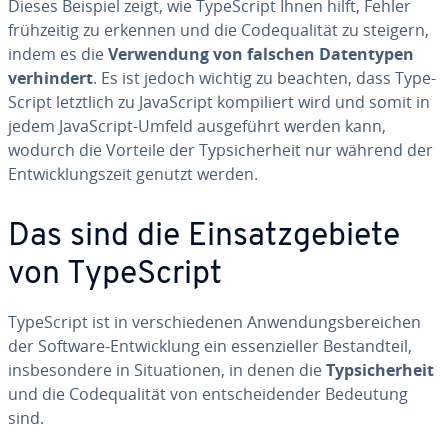
Dieses Beispiel zeigt, wie Ty­pe­Script Ihnen hilft, Fehler
früh­zei­tig zu erkennen und die Code­qua­li­tät zu steigern,
indem es die
Ver­wen­dung von falschen Da­ten­ty­pen
ver­hin­dert
. Es ist jedoch wichtig zu beachten, dass Ty­pe­
Script letztlich zu Ja­va­Script kom­pi­liert wird und somit in
jedem Ja­va­Script-Umfeld aus­ge­führt werden kann,
wodurch die Vorteile der Typ­si­cher­heit nur während der
Ent­wick­lungs­zeit genutzt werden.
Das sind die Ein­satz­ge­bie­te
von Ty­pe­Script
Ty­pe­Script ist in ver­schie­de­nen An­wen­dungs­be­rei­chen
der Software-Ent­wick­lung ein es­sen­zi­el­ler Be­stand­teil,
ins­be­son­de­re in Si­tua­tio­nen, in denen die
Typ­si­cher­heit
und die Code­qua­li­tät von ent­schei­den­der Bedeutung
sind.