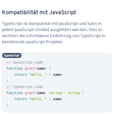
Kom­pa­ti­bi­li­tät mit Ja­va­Script
Ty­pe­Script ist kom­pa­ti­bel mit Ja­va­Script und kann in
jedem Ja­va­Script-Umfeld aus­ge­führt werden. Dies er­
leich­tert die schritt­wei­se Ein­füh­rung von Ty­pe­Script in
be­stehen­de Ja­va­Script-Projekte.
ty­pe­script
// JavaScript-Code
function
greet
(
name
)
{
return
"Hello, "
+
 name
;
}
// TypeScript-Code
function
greet
(
name
:
string
)
:
string
{
return
"Hello, "
+
 name
;
}