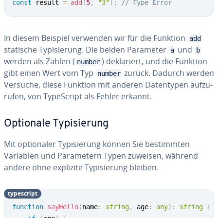
const
 result 
=
add
(
5
,
"3"
)
;
// Type Error
In diesem Beispiel verwenden wir für die Funktion
add
statische Ty­pi­sie­rung. Die beiden Parameter
und
a
b
werden als Zahlen (
) de­kla­riert, und die Funktion
number
gibt einen Wert vom Typ
zurück. Dadurch werden
number
Versuche, diese Funktion mit anderen Da­ten­ty­pen auf­zu­
ru­fen, von Ty­pe­Script als Fehler erkannt.
Optionale Ty­pi­sie­rung
Mit op­tio­na­ler Ty­pi­sie­rung können Sie be­stimm­ten
Variablen und Pa­ra­me­tern Typen zuweisen, während
andere ohne explizite Ty­pi­sie­rung bleiben.
ty­pe­script
function
sayHello
(
name
:
string
,
 age
:
any
)
:
string
{