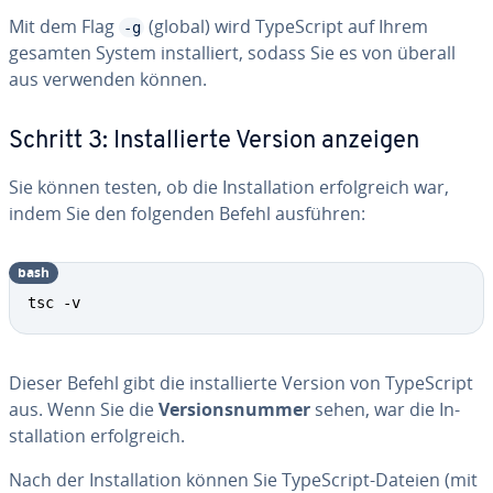
Mit dem Flag
(global) wird Ty­pe­Script auf Ihrem
-g
gesamten System in­stal­liert, sodass Sie es von überall
aus verwenden können.
Schritt 3: In­stal­lier­te Version anzeigen
Sie können testen, ob die In­stal­la­ti­on er­folg­reich war,
indem Sie den folgenden Befehl ausführen:
bash
tsc -v
Dieser Befehl gibt die in­stal­lier­te Version von Ty­pe­Script
aus. Wenn Sie die
Ver­si­ons­num­mer
sehen, war die In­
stal­la­ti­on er­folg­reich.
Nach der In­stal­la­ti­on können Sie Ty­pe­Script-Dateien (mit