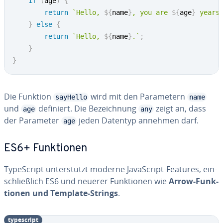
if
(
age
)
{
return
`
Hello, 
${
name
}
, you are 
${
age
}
 years
}
else
{
return
`
Hello, 
${
name
}
.
`
;
}
}
Die Funktion
wird mit den Pa­ra­me­tern
sayHello
name
und
definiert. Die Be­zeich­nung
zeigt an, dass
age
any
der Parameter
jeden Datentyp annehmen darf.
age
ES6+ Funk­tio­nen
Ty­pe­Script un­ter­stützt moderne Ja­va­Script-Features, ein­
schließ­lich ES6 und neuerer Funk­tio­nen wie
Arrow-Funk­
tio­nen und Template-Strings
.
ty­pe­script