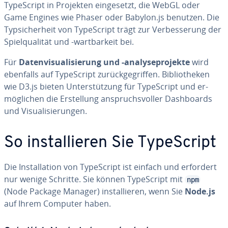
Ty­pe­Script in Projekten ein­ge­setzt, die WebGL oder
Game Engines wie Phaser oder Babylon.js benutzen. Die
Typ­si­cher­heit von Ty­pe­Script trägt zur Ver­bes­se­rung der
Spiel­qua­li­tät und -wart­bar­keit bei.
Für
Da­ten­vi­sua­li­sie­rung und -ana­ly­se­pro­jek­te
wird
ebenfalls auf Ty­pe­Script zu­rück­ge­grif­fen. Bi­blio­the­ken
wie D3.js bieten Un­ter­stüt­zung für Ty­pe­Script und er­
mög­li­chen die Er­stel­lung an­spruchs­vol­ler Da­sh­boards
und Vi­sua­li­sie­run­gen.
So in­stal­lie­ren Sie Ty­pe­Script
Die In­stal­la­ti­on von Ty­pe­Script ist einfach und erfordert
nur wenige Schritte. Sie können Ty­pe­Script mit
npm
(Node Package Manager) in­stal­lie­ren, wenn Sie
Node.js
auf Ihrem Computer haben.