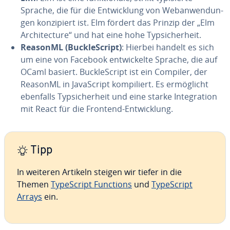
Sprache, die für die Ent­wick­lung von Web­an­wen­dun­
gen kon­zi­piert ist. Elm fördert das Prinzip der „Elm
Ar­chi­tec­tu­re“ und hat eine hohe Typ­si­cher­heit.
ReasonML (Buck­le­Script)
: Hierbei handelt es sich
um eine von Facebook ent­wi­ckel­te Sprache, die auf
OCaml basiert. Buck­le­Script ist ein Compiler, der
ReasonML in Ja­va­Script kom­pi­liert. Es er­mög­licht
ebenfalls Typ­si­cher­heit und eine starke In­te­gra­ti­on
mit React für die Frontend-Ent­wick­lung.
Tipp
In weiteren Artikeln steigen wir tiefer in die
Themen
Ty­pe­Script Functions
und
Ty­pe­Script
Arrays
ein.