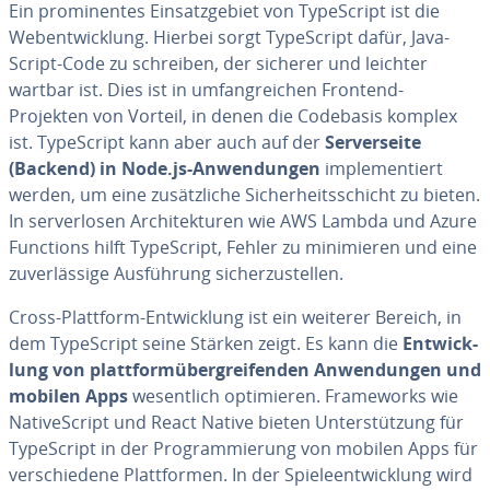
Ein pro­mi­nen­tes Ein­satz­ge­biet von Ty­pe­Script ist die
Web­ent­wick­lung. Hierbei sorgt Ty­pe­Script dafür, Ja­va­
Script-Code zu schreiben, der sicherer und leichter
wartbar ist. Dies ist in um­fang­rei­chen Frontend-
Projekten von Vorteil, in denen die Codebasis komplex
ist. Ty­pe­Script kann aber auch auf der
Ser­ver­sei­te
(Backend) in Node.js-An­wen­dun­gen
im­ple­men­tiert
werden, um eine zu­sätz­li­che Si­cher­heits­schicht zu bieten.
In ser­ver­lo­sen Ar­chi­tek­tu­ren wie AWS Lambda und Azure
Functions hilft Ty­pe­Script, Fehler zu mi­ni­mie­ren und eine
zu­ver­läs­si­ge Aus­füh­rung si­cher­zu­stel­len.
Cross-Plattform-Ent­wick­lung ist ein weiterer Bereich, in
dem Ty­pe­Script seine Stärken zeigt. Es kann die
Ent­wick­
lung von platt­form­über­grei­fen­den An­wen­dun­gen und
mobilen Apps
we­sent­lich op­ti­mie­ren. Frame­works wie
Na­tive­Script und React Native bieten Un­ter­stüt­zung für
Ty­pe­Script in der Pro­gram­mie­rung von mobilen Apps für
ver­schie­de­ne Platt­for­men. In der Spie­le­ent­wick­lung wird