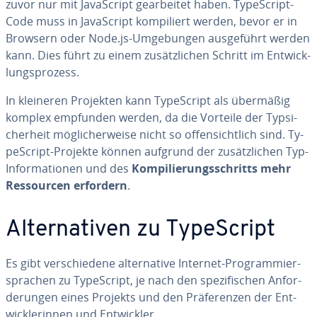
zuvor nur mit Ja­va­Script ge­ar­bei­tet haben. Ty­pe­Script-
Code muss in Ja­va­Script kom­pi­liert werden, bevor er in
Browsern oder Node.js-Um­ge­bun­gen aus­ge­führt werden
kann. Dies führt zu einem zu­sätz­li­chen Schritt im Ent­wick­
lungs­pro­zess.
In kleineren Projekten kann Ty­pe­Script als übermäßig
komplex empfunden werden, da die Vorteile der Typ­si­
cher­heit mög­li­cher­wei­se nicht so of­fen­sicht­lich sind. Ty­
pe­Script-Projekte können aufgrund der zu­sätz­li­chen Typ-
In­for­ma­tio­nen und des
Kom­pi­lie­rungs­schritts mehr
Res­sour­cen erfordern
.
Al­ter­na­ti­ven zu Ty­pe­Script
Es gibt ver­schie­de­ne al­ter­na­ti­ve Internet-Pro­gram­mier­
spra­chen zu Ty­pe­Script, je nach den spe­zi­fi­schen An­for­
de­run­gen eines Projekts und den Prä­fe­ren­zen der Ent­
wick­le­rin­nen und Ent­wick­ler.