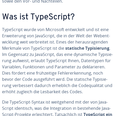
sowie den Vor- und Nach­tei­len.
Was ist Ty­pe­Script?
Ty­pe­Script wurde von Microsoft ent­wi­ckelt und ist eine
Er­wei­te­rung von Ja­va­Script, die in der Welt der Web­ent­
wick­lung weit ver­brei­tet ist. Eines der her­aus­ra­gen­den
Merkmale von Ty­pe­Script ist die
statische Ty­pi­sie­rung
.
Im Gegensatz zu Ja­va­Script, das eine dy­na­mi­sche Ty­pi­sie­
rung aufweist, erlaubt Ty­pe­Script Ihnen, Da­ten­ty­pen für
Variablen, Funk­tio­nen und Parameter zu de­kla­rie­ren.
Dies fördert eine früh­zei­ti­ge Feh­ler­er­ken­nung, noch
bevor der Code aus­ge­führt wird. Die statische Ty­pi­sie­
rung ver­bes­sert dadurch erheblich die Code­qua­li­tät und
erhöht zugleich die Les­bar­keit des Codes.
Die Ty­pe­Script-Syntax ist weit­ge­hend mit der von Ja­va­
Script identisch, was die In­te­gra­ti­on in be­stehen­de Ja­va­
Script-Projekte er­leich­tert. Tat­säch­lich ist
Ty­pe­Script ein