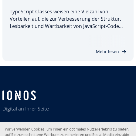
Ty­pe­Script Classes weisen eine Vielzahl von
Vorteilen auf, die zur Ver­bes­se­rung der Struktur,
Les­bar­keit und Wart­bar­keit von Ja­va­Script-Code
beitragen. Durch die Ty­pi­sie­rung von Variablen, Ei­
gen­schaf­ten und Methoden können Sie si­cher­stel­
len, dass Sie nur gültige Werte zuweisen…
Mehr lesen
Digital an Ihrer Seite
Wir verwenden Cookies, um Ihnen ein optimales Nut­zer­er­leb­nis zu bieten,
auf Sie zu­ge­schnit­te­ne Werbung zu ge­ne­rie­ren und Social Media ein­zu­bin­