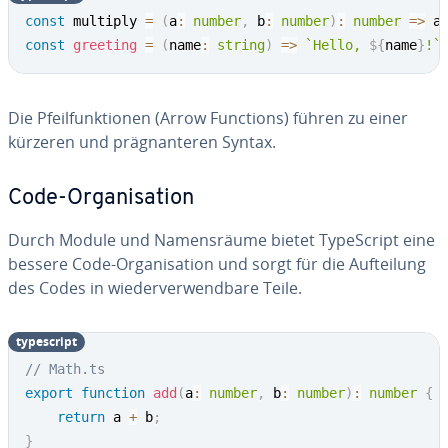
const
 multiply 
=
(
a
:
number
,
 b
:
number
)
:
number
=>
 a
const
greeting
=
(
name
:
string
)
=>
`
Hello, 
${
name
}
!
`
Die Pfeil­funk­tio­nen (Arrow Functions) führen zu einer
kürzeren und prä­gnan­te­ren Syntax.
Code-Or­ga­ni­sa­ti­on
Durch Module und Na­mens­räu­me bietet Ty­pe­Script eine
bessere Code-Or­ga­ni­sa­ti­on und sorgt für die Auf­tei­lung
des Codes in wie­der­ver­wend­ba­re Teile.
ty­pe­script
// Math.ts
export
function
add
(
a
:
number
,
 b
:
number
)
:
number
{
return
 a 
+
 b
;
}