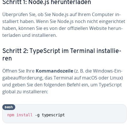
Schritt 1: Node.js her­un­ter­la­den
Über­prü­fen Sie, ob Sie Node.js auf Ihrem Computer in­
stal­liert haben. Wenn Sie Node.js noch nicht ein­ge­rich­tet
haben, können Sie es von der of­fi­zi­el­len Website her­un­
ter­la­den und in­stal­lie­ren.
Schritt 2: Ty­pe­Script im Terminal in­stal­lie­
ren
Öffnen Sie Ihre
Kom­man­do­zei­le
(z. B. die Windows-Ein­
ga­be­auf­for­de­rung, das Terminal auf macOS oder Linux)
und geben Sie den folgenden Befehl ein, um Ty­pe­Script
global zu in­stal­lie­ren:
bash
npm
install
 -g typescript