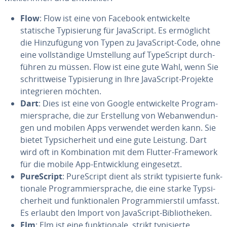
Flow
: Flow ist eine von Facebook ent­wi­ckel­te
statische Ty­pi­sie­rung für Ja­va­Script. Es er­mög­licht
die Hin­zu­fü­gung von Typen zu Ja­va­Script-Code, ohne
eine voll­stän­di­ge Um­stel­lung auf Ty­pe­Script durch­
füh­ren zu müssen. Flow ist eine gute Wahl, wenn Sie
schritt­wei­se Ty­pi­sie­rung in Ihre Ja­va­Script-Projekte
in­te­grie­ren möchten.
Dart
: Dies ist eine von Google ent­wi­ckel­te Pro­gram­
mier­spra­che, die zur Er­stel­lung von Web­an­wen­dun­
gen und mobilen Apps verwendet werden kann. Sie
bietet Typ­si­cher­heit und eine gute Leistung. Dart
wird oft in Kom­bi­na­ti­on mit dem Flutter-Framework
für die mobile App-Ent­wick­lung ein­ge­setzt.
Pu­reScript
: Pu­reScript dient als strikt ty­pi­sier­te funk­
tio­na­le Pro­gram­mier­spra­che, die eine starke Typ­si­
cher­heit und funk­tio­na­len Pro­gram­mier­stil umfasst.
Es erlaubt den Import von Ja­va­Script-Bi­blio­the­ken.
Elm
: Elm ist eine funk­tio­na­le, strikt ty­pi­sier­te