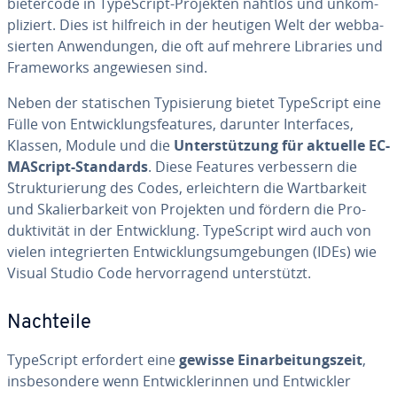
bie­ter­code in Ty­pe­Script-Projekten nahtlos und un­kom­
pli­ziert. Dies ist hilfreich in der heutigen Welt der web­ba­
sier­ten An­wen­dun­gen, die oft auf mehrere Libraries und
Frame­works an­ge­wie­sen sind.
Neben der sta­ti­schen Ty­pi­sie­rung bietet Ty­pe­Script eine
Fülle von Ent­wick­lungs­fea­tures, darunter In­ter­faces,
Klassen, Module und die
Un­ter­stüt­zung für aktuelle EC­
MA­Script-Standards
. Diese Features ver­bes­sern die
Struk­tu­rie­rung des Codes, er­leich­tern die Wart­bar­keit
und Ska­lier­bar­keit von Projekten und fördern die Pro­
duk­ti­vi­tät in der Ent­wick­lung. Ty­pe­Script wird auch von
vielen in­te­grier­ten Ent­wick­lungs­um­ge­bun­gen (IDEs) wie
Visual Studio Code her­vor­ra­gend un­ter­stützt.
Nachteile
Ty­pe­Script erfordert eine
gewisse Ein­ar­bei­tungs­zeit
,
ins­be­son­de­re wenn Ent­wick­le­rin­nen und Ent­wick­ler