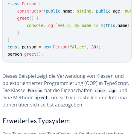
class
Person
{
constructor
(
public
 name
:
string
,
public
 age
:
num
greet
(
)
{
console
.
log
(
`
Hello, my name is 
${
this
.
name
}
 
}
}
const
 person 
=
new
Person
(
"Alice"
,
30
)
;
person
.
greet
(
)
;
Dieses Beispiel zeigt die Ver­wen­dung von Klassen und
ob­jekt­ori­en­tier­ter Pro­gram­mie­rung (OOP) in Ty­pe­Script.
Die Klasse
hat die Ei­gen­schaf­ten
,
und
Person
name
age
eine Methode
, um sich vor­zu­stel­len und In­for­ma­
greet
tio­nen über sich selbst aus­zu­ge­ben.
Er­wei­ter­tes Typsystem