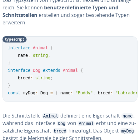
Das Typsystem von Ty­pe­Script ist flexibel und um­fang­
reich. Sie können
be­nut­zer­de­fi­nier­te Typen und
Schnitt­stel­len
erstellen und sogar be­stehen­de Typen
erweitern.
ty­pe­script
interface
Animal
{
    name
:
string
;
}
interface
Dog
extends
Animal
{
    breed
:
string
;
}
const
 myDog
:
 Dog 
=
{
 name
:
"Buddy"
,
 breed
:
"Labrador
Die Schnitt­stel­le
definiert eine Ei­gen­schaft
,
Animal
name
während das Interface
von
erbt und eine zu­
Dog
Animal
sätz­li­che Ei­gen­schaft
hinzufügt. Das Objekt
breed
myDog
besitzt die Merkmale beider Schnitt­stel­len.