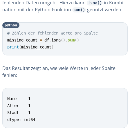
fehlenden Daten umgeht. Hierzu kann
in Kom­bi­
isna()
na­ti­on mit der Python-Funktion
genutzt werden.
sum()
python
# Zählen der fehlenden Werte pro Spalte
missing_count 
=
 df
.
isna
(
)
.
sum
(
)
print
(
missing_count
)
Das Resultat zeigt an, wie viele Werte in jeder Spalte
fehlen:
Name     1

Alter    1

Stadt    1

dtype: int64