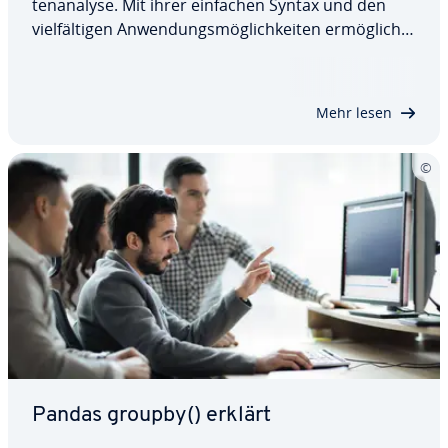
ten­ana­ly­se. Mit ihrer einfachen Syntax und den
viel­fäl­ti­gen An­wen­dungs­mög­lich­kei­ten er­mög­licht
sie es, schnell und effizient zu prüfen, ob
bestimmte Werte in einem DataFrame vorhanden
sind. Ob zur Über­prü­fung einzelner Spalten,…
Mehr lesen
Pandas groupby() erklärt