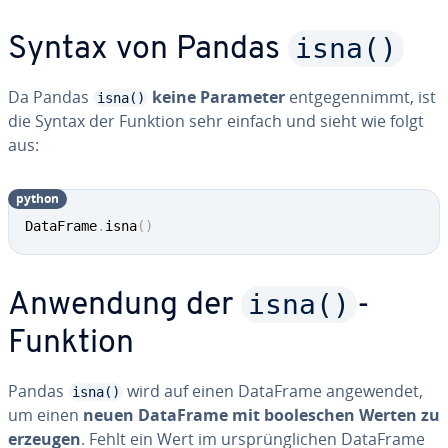
isna()
Syntax von Pandas
Da Pandas
keine Parameter
ent­ge­gen­nimmt, ist
isna()
die Syntax der Funktion sehr einfach und sieht wie folgt
aus:
python
DataFrame
.
isna
(
)
isna()
Anwendung der
-
Funktion
Pandas
wird auf einen DataFrame an­ge­wen­det,
isna()
um einen
neuen DataFrame mit boole­schen Werten zu
erzeugen
. Fehlt ein Wert im ur­sprüng­li­chen DataFrame