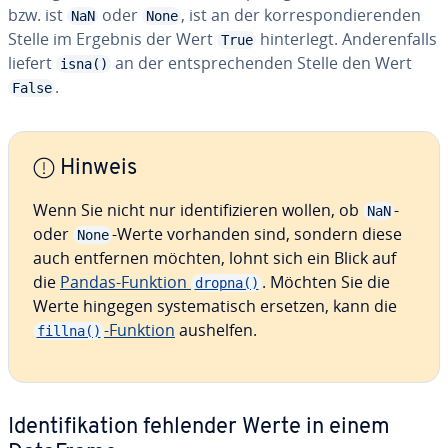
bzw. ist
oder
, ist an der kor­re­spon­die­ren­den
NaN
None
Stelle im Ergebnis der Wert
hin­ter­legt. An­de­ren­falls
True
liefert
an der ent­spre­chen­den Stelle den Wert
isna()
.
False
Hinweis
Wenn Sie nicht nur iden­ti­fi­zie­ren wollen, ob
-
NaN
oder
-Werte vorhanden sind, sondern diese
None
auch entfernen möchten, lohnt sich ein Blick auf
die
Pandas-Funktion
. Möchten Sie die
dropna()
Werte hingegen sys­te­ma­tisch ersetzen, kann die
-Funktion
aushelfen.
fillna()
Iden­ti­fi­ka­ti­on fehlender Werte in einem