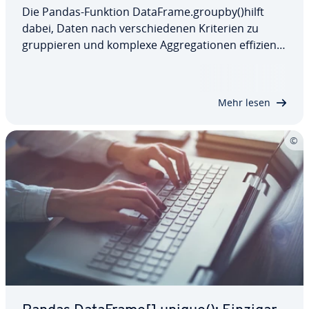
Die Pandas-Funktion DataFrame.groupby()hilft
dabei, Daten nach ver­schie­de­nen Kriterien zu
grup­pie­ren und komplexe Ag­gre­ga­tio­nen effizient
durch­zu­füh­ren. Mit der richtigen Anwendung
dieser Methode können Analysen schneller und
über­sicht­li­cher gestaltet werden. Erfahren Sie
Mehr lesen
hier…