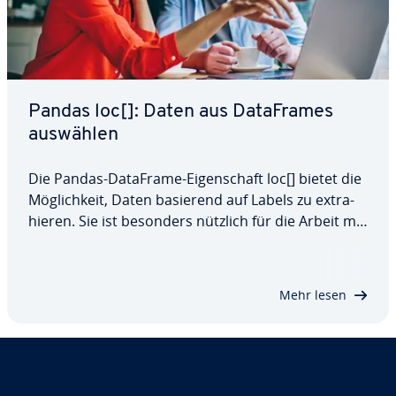
Pandas loc[]: Daten aus Da­ta­Frames
auswählen
Die Pandas-DataFrame-Ei­gen­schaft loc[] bietet die
Mög­lich­keit, Daten basierend auf Labels zu ex­tra­
hie­ren. Sie ist besonders nützlich für die Arbeit mit
Daten, bei denen die Position von Zeilen und
Spalten nicht immer vor­her­seh­bar ist. Erfahren Sie
in diesem Artikel, wie Sie loc[]…
Mehr lesen