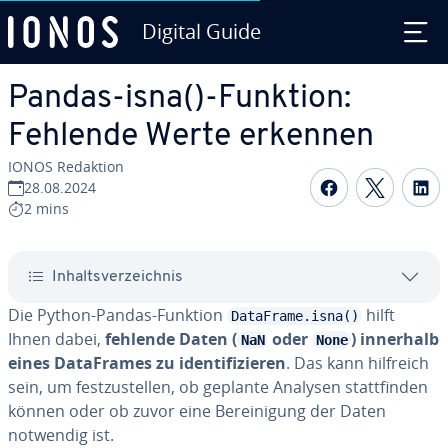
Digital Guide
Zum Haupt­in­halt springen
Pandas-isna()-Funktion:
Fehlende Werte erkennen
IONOS Redaktion
Auf Facebo
Auf Tw
A
28.08.2024
2 mins
In­halts­ver­zeich­nis
Die Python-Pandas-Funktion
hilft
DataFrame.isna()
Ihnen dabei,
fehlende Daten (
oder
) innerhalb
NaN
None
eines Da­ta­Frames zu iden­ti­fi­zie­ren
. Das kann hilfreich
sein, um fest­zu­stel­len, ob geplante Analysen statt­fin­den
können oder ob zuvor eine Be­rei­ni­gung der Daten
notwendig ist.