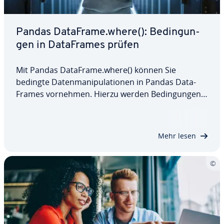
Pandas DataFrame.where(): Be­din­gun­
gen in Da­ta­Frames prüfen
Mit Pandas DataFrame.where() können Sie
bedingte Da­ten­ma­ni­pu­la­tio­nen in Pandas Da­ta­
Frames vornehmen. Hierzu werden Be­din­gun­gen
fest­ge­legt, die ent­schei­den, welche Werte bei­be­
hal­ten und welche ersetzt werden. Dies ist eine ef­
fi­zi­en­te Lösung, Daten zu be­rei­ni­gen, zu ex­tra­hie­
Mehr lesen
ren…