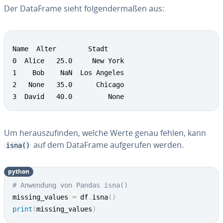
Der DataFrame sieht fol­gen­der­ma­ßen aus:
Name  Alter        Stadt

0  Alice   25.0     New York

1    Bob    NaN  Los Angeles

2   None   35.0      Chicago

3  David   40.0         None
Um her­aus­zu­fin­den, welche Werte genau fehlen, kann
auf dem DataFrame auf­ge­ru­fen werden.
isna()
python
# Anwendung von Pandas isna()
missing_values 
=
 df
.
isna
(
)
print
(
missing_values
)