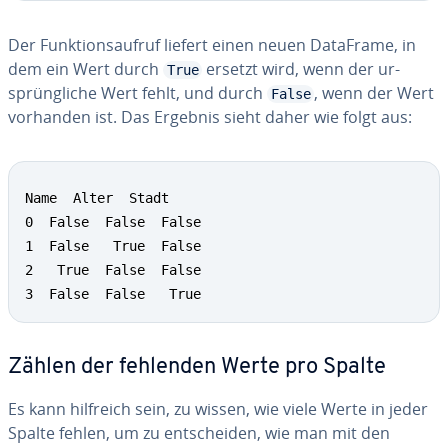
Der Funk­ti­ons­auf­ruf liefert einen neuen DataFrame, in
dem ein Wert durch
ersetzt wird, wenn der ur­
True
sprüng­li­che Wert fehlt, und durch
, wenn der Wert
False
vorhanden ist. Das Ergebnis sieht daher wie folgt aus:
Name  Alter  Stadt

0  False  False  False

1  False   True  False

2   True  False  False

3  False  False   True
Zählen der fehlenden Werte pro Spalte
Es kann hilfreich sein, zu wissen, wie viele Werte in jeder
Spalte fehlen, um zu ent­schei­den, wie man mit den