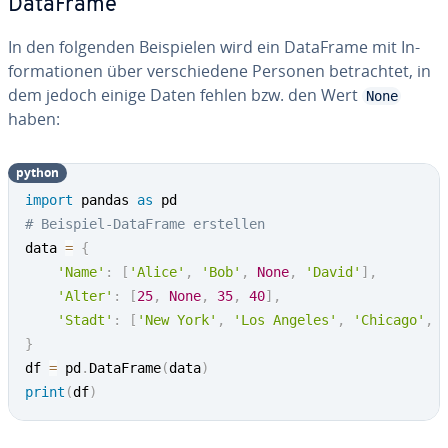
DataFrame
In den folgenden Bei­spie­len wird ein DataFrame mit In­
for­ma­tio­nen über ver­schie­de­ne Personen be­trach­tet, in
dem jedoch einige Daten fehlen bzw. den Wert
None
haben:
python
import
 pandas 
as
# Beispiel-DataFrame erstellen
data 
=
{
'Name'
:
[
'Alice'
,
'Bob'
,
None
,
'David'
]
,
'Alter'
:
[
25
,
None
,
35
,
40
]
,
'Stadt'
:
[
'New York'
,
'Los Angeles'
,
'Chicago'
,
}
df 
=
 pd
.
DataFrame
(
data
)
print
(
df
)