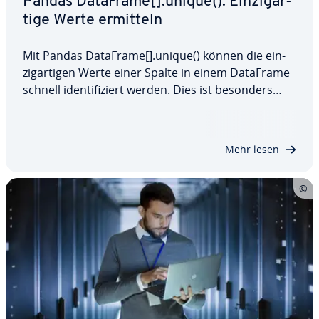
Pandas DataFrame[].unique(): Ein­zig­ar­
ti­ge Werte ermitteln
Mit Pandas DataFrame[].unique() können die ein­
zig­ar­ti­gen Werte einer Spalte in einem DataFrame
schnell iden­ti­fi­ziert werden. Dies ist besonders
hilfreich, um Duplikate zu finden. Durch die direkte
Rückgabe eines numpy-Arrays er­leich­tert sie den
ef­fi­zi­en­ten Umgang mit großen…
Mehr lesen