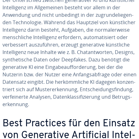
Der Un­ter­schied zwischen ge­ne­ra­ti­ver KI und künst­li­cher
In­tel­li­genz im All­ge­mei­nen besteht vor allem in der
Anwendung und nicht unbedingt in der zu­grun­de­lie­gen­
den Tech­no­lo­gie. Während das Hauptziel von künst­li­cher
In­tel­li­genz darin besteht, Aufgaben, die nor­ma­ler­wei­se
mensch­li­che In­tel­li­genz erfordern, au­to­ma­ti­siert oder
ver­bes­sert aus­zu­füh­ren, erzeugt ge­ne­ra­ti­ve künst­li­che
In­tel­li­genz neue Inhalte wie z. B. Chat­ant­wor­ten, Designs,
syn­the­ti­sche Daten oder Deepfakes. Dazu benötigt die
ge­ne­ra­ti­ve KI eine Ein­ga­be­auf­for­de­rung, bei der die
Nutzerin bzw. der Nutzer eine An­fangs­ab­fra­ge oder einen
Datensatz eingibt. Die her­kömm­li­che KI dagegen kon­zen­
triert sich auf Mus­ter­er­ken­nung, Ent­schei­dungs­fin­dung,
ver­fei­ner­te Analysen, Da­ten­klas­si­fi­zie­rung und Be­trugs­
er­ken­nung.
Best Practices für den Einsatz
von Ge­ne­ra­ti­ve Ar­ti­fi­ci­al In­tel­