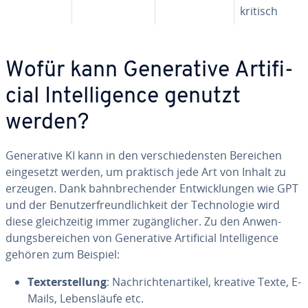
kritisch
Wofür kann Ge­ne­ra­ti­ve Ar­ti­fi­
ci­al In­tel­li­gence genutzt
werden?
Ge­ne­ra­ti­ve KI kann in den ver­schie­dens­ten Bereichen
ein­ge­setzt werden, um praktisch jede Art von Inhalt zu
erzeugen. Dank bahn­bre­chen­der Ent­wick­lun­gen wie GPT
und der Be­nut­zer­freund­lich­keit der Tech­no­lo­gie wird
diese gleich­zei­tig immer zu­gäng­li­cher. Zu den An­wen­
dungs­be­rei­chen von Ge­ne­ra­ti­ve Ar­ti­fi­ci­al In­tel­li­gence
gehören zum Beispiel:
Tex­terstel­lung
: Nach­rich­ten­ar­ti­kel, kreative Texte, E-
Mails, Le­bens­läu­fe etc.