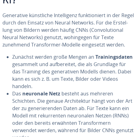
KI?
Ge­ne­ra­ti­ve künst­li­che In­tel­li­genz funk­tio­niert in der Regel
durch den Einsatz von Neural Networks. Für die Er­stel­
lung von Bildern werden häufig CNNs (Con­vo­lu­tio­nal
Neural Networks) genutzt, wo­hin­ge­gen für Texte
zunehmend Trans­for­mer-Modelle ein­ge­setzt werden.
Zunächst werden große Mengen an
Trai­nings­da­ten
gesammelt und auf­be­rei­tet, die als Grundlage für
das Training des ge­ne­ra­ti­ven Modells dienen. Dabei
kann es sich z. B. um Texte, Bilder oder Videos
handeln.
Das
neuronale Netz
besteht aus mehreren
Schichten. Die genaue Ar­chi­tek­tur hängt von der Art
der zu ge­ne­rie­ren­den Daten ab. Für Texte kann ein
Modell mit re­kur­ren­ten neu­ro­na­len Netzen (RNNs)
oder den bereits erwähnten Trans­for­mern
verwendet werden, während für Bilder CNNs genutzt