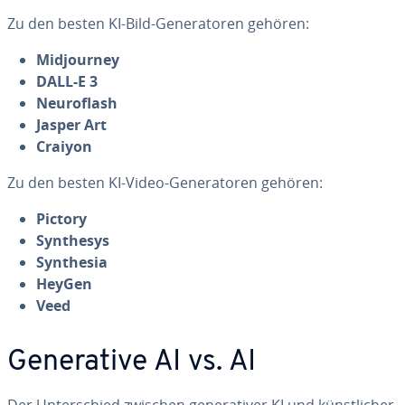
Zu den besten KI-Bild-Ge­ne­ra­to­ren gehören:
Mid­jour­ney
DALL-E 3
Neu­ro­flash
Jasper Art
Craiyon
Zu den besten KI-Video-Ge­ne­ra­to­ren gehören:
Pictory
Synthesys
Synthesia
HeyGen
Veed
Ge­ne­ra­ti­ve AI vs. AI