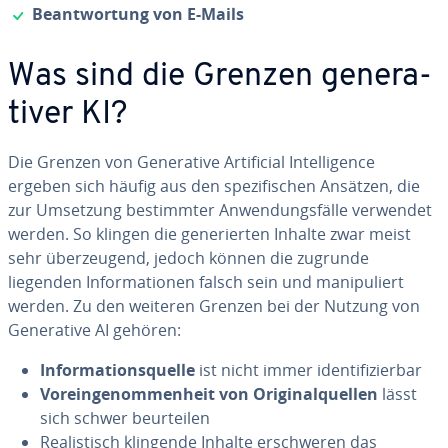
✓
Be­ant­wor­tung von E-Mails
Was sind die Grenzen ge­ne­ra­
ti­ver KI?
Die Grenzen von Ge­ne­ra­ti­ve Ar­ti­fi­ci­al In­tel­li­gence
ergeben sich häufig aus den spe­zi­fi­schen Ansätzen, die
zur Umsetzung be­stimm­ter An­wen­dungs­fäl­le verwendet
werden. So klingen die ge­ne­rier­ten Inhalte zwar meist
sehr über­zeu­gend, jedoch können die zugrunde
liegenden In­for­ma­tio­nen falsch sein und ma­ni­pu­liert
werden. Zu den weiteren Grenzen bei der Nutzung von
Ge­ne­ra­ti­ve AI gehören:
In­for­ma­ti­ons­quel­le
ist nicht immer iden­ti­fi­zier­bar
Vor­ein­ge­nom­men­heit von Ori­gi­nal­quel­len
lässt
sich schwer be­ur­tei­len
Rea­lis­tisch klingende Inhalte er­schwe­ren das