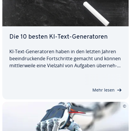
Die 10 besten KI-Text-Ge­ne­ra­to­ren
KI-Text-Ge­ne­ra­to­ren haben in den letzten Jahren
be­ein­dru­cken­de Fort­schrit­te gemacht und können
mitt­ler­wei­le eine Vielzahl von Aufgaben über­neh­
men. Aber Vorsicht: Nicht jede KI, die Texte
schreiben kann, eignet sich auch au­to­ma­tisch für
Ihre An­for­de­run­gen. Wir stellen Ihnen die…
Mehr lesen