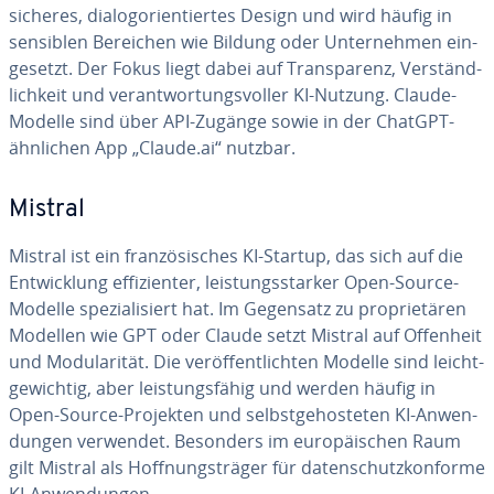
sicheres, dia­log­ori­en­tier­tes Design und wird häufig in
sensiblen Bereichen wie Bildung oder Un­ter­neh­men ein­
ge­setzt. Der Fokus liegt dabei auf Trans­pa­renz, Ver­ständ­
lich­keit und ver­ant­wor­tungs­vol­ler KI-Nutzung. Claude-
Modelle sind über API-Zugänge sowie in der ChatGPT-
ähnlichen App „Claude.ai“ nutzbar.
Mistral
Mistral ist ein fran­zö­si­sches KI-Startup, das sich auf die
Ent­wick­lung ef­fi­zi­en­ter, leis­tungs­star­ker Open-Source-
Modelle spe­zia­li­siert hat. Im Gegensatz zu pro­prie­tä­ren
Modellen wie GPT oder Claude setzt Mistral auf Offenheit
und Mo­du­la­ri­tät. Die ver­öf­fent­lich­ten Modelle sind leicht­
ge­wich­tig, aber leis­tungs­fä­hig und werden häufig in
Open-Source-Projekten und selbst­ge­hos­te­ten KI-An­wen­
dun­gen verwendet. Besonders im eu­ro­päi­schen Raum
gilt Mistral als Hoff­nungs­trä­ger für da­ten­schutz­kon­for­me