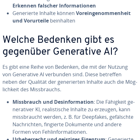
Erkennen falscher In­for­ma­tio­nen
Ge­ne­rier­te Inhalte können
Vor­ein­ge­nom­men­heit
und Vor­ur­tei­le
be­inhal­ten
Welche Bedenken gibt es
gegenüber Ge­ne­ra­ti­ve AI?
Es gibt eine Reihe von Bedenken, die mit der Nutzung
von Ge­ne­ra­ti­ve AI verbunden sind. Diese betreffen
neben der Qualität der ge­ne­rier­ten Inhalte auch die Mög­
lich­keit des Miss­brauchs.
Miss­brauch und Des­in­for­ma­ti­on
: Die Fähigkeit ge­
ne­ra­ti­ver KI, rea­lis­ti­sche Inhalte zu erzeugen, kann
miss­braucht werden, z. B. für Deepfakes, ge­fälsch­te
Nach­rich­ten, fingierte Dokumente und andere
Formen von Fehl­in­for­ma­tio­nen.
Ur­he­ber­recht und geistiges Eigentum
: Ge­ne­rier­te