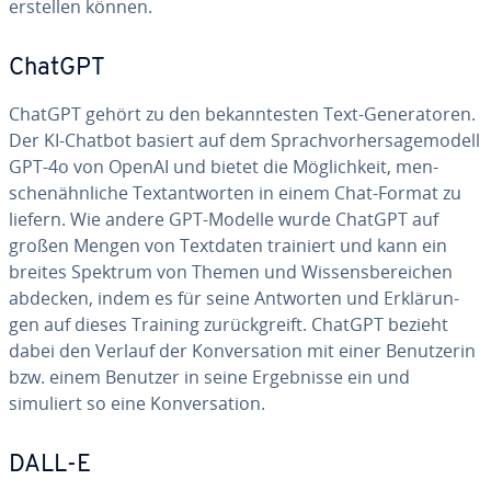
erstellen können.
ChatGPT
ChatGPT gehört zu den be­kann­tes­ten Text-Ge­ne­ra­to­ren.
Der KI-Chatbot basiert auf dem Sprach­vor­her­sa­ge­mo­dell
GPT-4o von OpenAI und bietet die Mög­lich­keit, men­
schen­ähn­li­che Text­ant­wor­ten in einem Chat-Format zu
liefern. Wie andere GPT-Modelle wurde ChatGPT auf
großen Mengen von Textdaten trainiert und kann ein
breites Spektrum von Themen und Wis­sens­be­rei­chen
abdecken, indem es für seine Antworten und Er­klä­run­
gen auf dieses Training zu­rück­greift. ChatGPT bezieht
dabei den Verlauf der Kon­ver­sa­ti­on mit einer Be­nut­ze­rin
bzw. einem Benutzer in seine Er­geb­nis­se ein und
simuliert so eine Kon­ver­sa­ti­on.
DALL-E