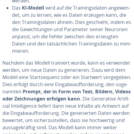
werden.
Das
KI-Modell
wird auf die Trai­nings­da­ten an­ge­wen­
det, um zu lernen, wie es Daten erzeugen kann, die
den Trai­nings­da­ten ähneln. Dies geschieht, indem es
die Ge­wich­tun­gen und Parameter seiner Neuronen
anpasst, um die Fehler zwischen den erzeugten
Daten und den tat­säch­li­chen Trai­nings­da­ten zu mi­ni­
mie­ren.
Nachdem das Modell trainiert wurde, kann es verwendet
werden, um neue Daten zu ge­ne­rie­ren. Dazu wird dem
Modell eine Start­se­quenz oder ein Startwert vor­ge­ge­ben.
Dies erfolgt durch eine Ein­ga­be­auf­for­de­rung, den so­ge­
nann­ten
Prompt, der in Form von Text, Bildern, Videos
oder Zeich­nun­gen erfolgen kann
. Die Ge­ne­ra­ti­ve Ar­ti­fi­
ci­al In­tel­li­gence liefert dann neue Inhalte als Antwort auf
die Ein­ga­be­auf­for­de­rung. Die ge­ne­rier­ten Daten werden
bewertet, um si­cher­zu­stel­len, dass sie hoch­wer­tig und
aus­sa­ge­kräf­tig sind. Das Modell kann immer weiter