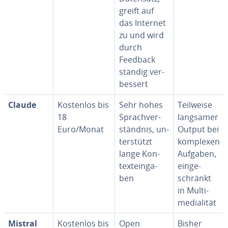
greift auf
das Internet
zu und wird
durch
Feedback
ständig ver­
bes­sert
Claude
Kostenlos bis
Sehr hohes
Teilweise
18
Sprach­ver­
langsamer
Euro/Monat
ständ­nis, un­
Output bei
ter­stützt
komplexen
lange Kon­
Aufgaben,
text­ein­ga­
ein­ge­
ben
schränkt
in Mul­ti­
me­dia­li­tät
Mistral
Kostenlos bis
Open
Bisher