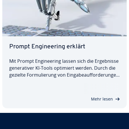
Prompt En­gi­nee­ring erklärt
Mit Prompt En­gi­nee­ring lassen sich die Er­geb­nis­se
ge­ne­ra­ti­ver KI-Tools optimiert werden. Durch die
gezielte For­mu­lie­rung von Ein­ga­be­auf­for­de­run­gen
können präzise Antworten mit Sprach­mo­del­len
generiert werden. Auch wenn es auf den ersten
Blick einfach erscheint, erfordert…
Mehr lesen