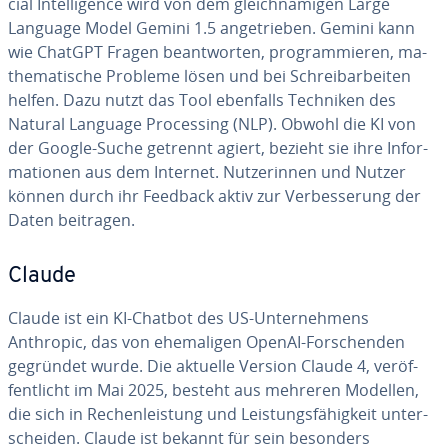
ci­al In­tel­li­gence wird von dem gleich­na­mi­gen Large
Language Model Gemini 1.5 an­ge­trie­ben. Gemini kann
wie ChatGPT Fragen be­ant­wor­ten, pro­gram­mie­ren, ma­
the­ma­ti­sche Probleme lösen und bei Schreib­ar­bei­ten
helfen. Dazu nutzt das Tool ebenfalls Techniken des
Natural Language Pro­ces­sing (NLP). Obwohl die KI von
der Google-Suche getrennt agiert, bezieht sie ihre In­for­
ma­tio­nen aus dem Internet. Nut­ze­rin­nen und Nutzer
können durch ihr Feedback aktiv zur Ver­bes­se­rung der
Daten beitragen.
Claude
Claude ist ein KI-Chatbot des US-Un­ter­neh­mens
Anthropic, das von ehe­ma­li­gen OpenAI-For­schen­den
gegründet wurde. Die aktuelle Version Claude 4, ver­öf­
fent­licht im Mai 2025, besteht aus mehreren Modellen,
die sich in Re­chen­leis­tung und Leis­tungs­fä­hig­keit un­ter­
schei­den. Claude ist bekannt für sein besonders