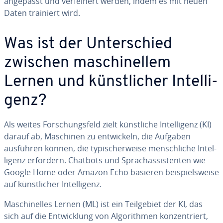
angepasst und ver­fei­nert werden, indem es mit neuen
Daten trainiert wird.
Was ist der Un­ter­schied
zwischen ma­schi­nel­lem
Lernen und künst­li­cher In­tel­li­
genz?
Als weites For­schungs­feld zielt künst­li­che In­tel­li­genz (KI)
darauf ab, Maschinen zu ent­wi­ckeln, die Aufgaben
ausführen können, die ty­pi­scher­wei­se mensch­li­che In­tel­
li­genz erfordern. Chatbots und Sprach­as­sis­ten­ten wie
Google Home oder Amazon Echo basieren bei­spiels­wei­se
auf künst­li­cher In­tel­li­genz.
Ma­schi­nel­les Lernen (ML) ist ein Teil­ge­biet der KI, das
sich auf die Ent­wick­lung von Al­go­rith­men kon­zen­triert,