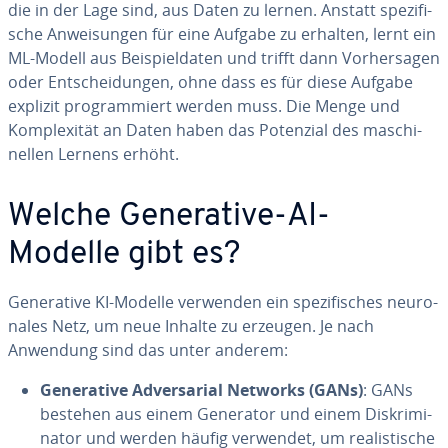
die in der Lage sind, aus Daten zu lernen. Anstatt spe­zi­fi­
sche An­wei­sun­gen für eine Aufgabe zu erhalten, lernt ein
ML-Modell aus Bei­spiel­da­ten und trifft dann Vor­her­sa­gen
oder Ent­schei­dun­gen, ohne dass es für diese Aufgabe
explizit pro­gram­miert werden muss. Die Menge und
Kom­ple­xi­tät an Daten haben das Potenzial des ma­schi­
nel­len Lernens erhöht.
Welche Ge­ne­ra­ti­ve-AI-
Modelle gibt es?
Ge­ne­ra­ti­ve KI-Modelle verwenden ein spe­zi­fi­sches neu­ro­
na­les Netz, um neue Inhalte zu erzeugen. Je nach
Anwendung sind das unter anderem:
Ge­ne­ra­ti­ve Ad­ver­sa­ri­al Networks (GANs)
: GANs
bestehen aus einem Generator und einem Dis­kri­mi­
na­tor und werden häufig verwendet, um rea­lis­ti­sche