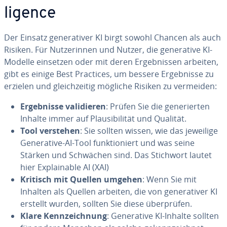
li­gence
Der Einsatz ge­ne­ra­ti­ver KI birgt sowohl Chancen als auch
Risiken. Für Nut­ze­rin­nen und Nutzer, die ge­ne­ra­ti­ve KI-
Modelle einsetzen oder mit deren Er­geb­nis­sen arbeiten,
gibt es einige Best Practices, um bessere Er­geb­nis­se zu
erzielen und gleich­zei­tig mögliche Risiken zu vermeiden:
Er­geb­nis­se va­li­die­ren
: Prüfen Sie die ge­ne­rier­ten
Inhalte immer auf Plau­si­bi­li­tät und Qualität.
Tool verstehen
: Sie sollten wissen, wie das jeweilige
Ge­ne­ra­ti­ve-AI-Tool funk­tio­niert und was seine
Stärken und Schwächen sind. Das Stichwort lautet
hier Ex­plainable AI (XAI)
Kritisch mit Quellen umgehen
: Wenn Sie mit
Inhalten als Quellen arbeiten, die von ge­ne­ra­ti­ver KI
erstellt wurden, sollten Sie diese über­prü­fen.
Klare Kenn­zeich­nung
: Ge­ne­ra­ti­ve KI-Inhalte sollten