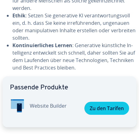
für andere Menschen als solche ge­kenn­zeich­net
werden.
Ethik
: Setzen Sie ge­ne­ra­ti­ve KI ver­ant­wor­tungs­voll
ein, d. h. dass Sie keine ir­re­füh­ren­den, ungenauen
oder ma­ni­pu­la­ti­ven Inhalte erstellen oder ver­brei­ten
sollten.
Kon­ti­nu­ier­li­ches Lernen
: Ge­ne­ra­ti­ve künst­li­che In­
tel­li­genz ent­wi­ckelt sich schnell, daher sollten Sie auf
dem Laufenden über neue Tech­no­lo­gien, Techniken
und Best Practices bleiben.
Zum Hauptmenü
Passende Produkte
Website Builder
Zu den Tarifen