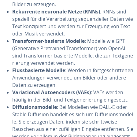
Bilder zu erzeugen.
Re­kur­ren­te neuronale Netze (RNNs)
: RNNs sind
speziell für die Ver­ar­bei­tung se­quen­zi­el­ler Daten wie
Text kon­zi­piert und werden zur Erzeugung von Text
oder Musik verwendet.
Trans­for­mer-basierte Modelle
: Modelle wie GPT
(Ge­ne­ra­ti­ve Pre­trai­ned Trans­for­mer) von OpenAI
sind Trans­for­mer-basierte Modelle, die zur Text­ge­ne­
rie­rung verwendet werden.
Fluss­ba­sier­te Modelle
: Werden in fort­ge­schrit­te­nen
An­wen­dun­gen verwendet, um Bilder oder andere
Daten zu erzeugen.
Va­ria­tio­nal Au­toen­co­ders (VAEs)
: VAEs werden
häufig in der Bild- und Text­ge­ne­rie­rung ein­ge­setzt.
Dif­fu­si­ons­mo­del­le
: Bei Modellen wie DALL-E oder
Stable Diffusion handelt es sich um Dif­fu­si­ons­mo­del­
le. Sie erzeugen Daten, indem sie schritt­wei­se
Rauschen aus einer zu­fäl­li­gen Eingabe entfernen. Sie
werden vor allem in der Bild­ge­ne­rie­rung ein­ge­setzt