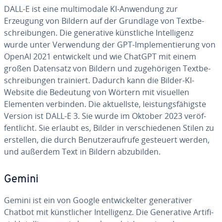
DALL-E ist eine mul­ti­mo­da­le KI-Anwendung zur
Erzeugung von Bildern auf der Grundlage von Text­be­
schrei­bun­gen. Die ge­ne­ra­ti­ve künst­li­che In­tel­li­genz
wurde unter Ver­wen­dung der GPT-Im­ple­men­tie­rung von
OpenAI 2021 ent­wi­ckelt und wie ChatGPT mit einem
großen Datensatz von Bildern und zu­ge­hö­ri­gen Text­be­
schrei­bun­gen trainiert. Dadurch kann die Bilder-KI-
Website die Bedeutung von Wörtern mit visuellen
Elementen verbinden. Die ak­tu­ells­te, leis­tungs­fä­higs­te
Version ist DALL-E 3. Sie wurde im Oktober 2023 ver­öf­
fent­licht. Sie erlaubt es, Bilder in ver­schie­de­nen Stilen zu
erstellen, die durch Be­nut­zer­auf­ru­fe gesteuert werden,
und außerdem Text in Bildern ab­zu­bil­den.
Gemini
Gemini ist ein von Google ent­wi­ckel­ter ge­ne­ra­ti­ver
Chatbot mit künst­li­cher In­tel­li­genz. Die Ge­ne­ra­ti­ve Ar­ti­fi­