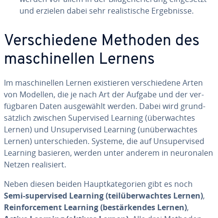
und erzielen dabei sehr rea­lis­ti­sche Er­geb­nis­se.
Ver­schie­de­ne Methoden des
ma­schi­nel­len Lernens
Im ma­schi­nel­len Lernen exis­tie­ren ver­schie­de­ne Arten
von Modellen, die je nach Art der Aufgabe und der ver­
füg­ba­ren Daten aus­ge­wählt werden. Dabei wird grund­
sätz­lich zwischen Su­per­vi­sed Learning (über­wach­tes
Lernen) und Un­su­per­vi­sed Learning (un­über­wach­tes
Lernen) un­ter­schie­den. Systeme, die auf Un­su­per­vi­sed
Learning basieren, werden unter anderem in neu­ro­na­len
Netzen rea­li­siert.
Neben diesen beiden Haupt­ka­te­go­rien gibt es noch
Semi-su­per­vi­sed Learning (teil­über­wach­tes Lernen)
,
Rein­force­ment Learning (be­stär­ken­des Lernen)
,