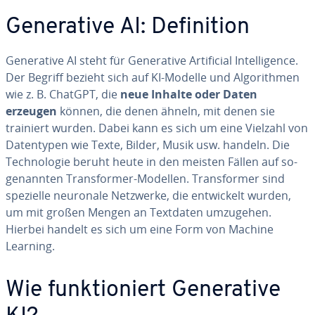
Ge­ne­ra­ti­ve AI: De­fi­ni­ti­on
Ge­ne­ra­ti­ve AI steht für Ge­ne­ra­ti­ve Ar­ti­fi­ci­al In­tel­li­gence.
Der Begriff bezieht sich auf KI-Modelle und Al­go­rith­men
wie z. B. ChatGPT, die
neue Inhalte oder Daten
erzeugen
können, die denen ähneln, mit denen sie
trainiert wurden. Dabei kann es sich um eine Vielzahl von
Da­ten­ty­pen wie Texte, Bilder, Musik usw. handeln. Die
Tech­no­lo­gie beruht heute in den meisten Fällen auf so­
ge­nann­ten Trans­for­mer-Modellen. Trans­for­mer sind
spezielle neuronale Netzwerke, die ent­wi­ckelt wurden,
um mit großen Mengen an Textdaten umzugehen.
Hierbei handelt es sich um eine Form von Machine
Learning.
Wie funk­tio­niert Ge­ne­ra­ti­ve