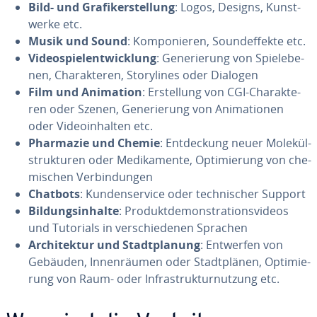
Bild- und Gra­fik­erstel­lung
: Logos, Designs, Kunst­
wer­ke etc.
Musik und Sound
: Kom­po­nie­ren, Sound­ef­fek­te etc.
Vi­deo­spiel­ent­wick­lung
: Ge­ne­rie­rung von Spiel­ebe­
nen, Cha­rak­te­ren, Sto­ry­li­nes oder Dialogen
Film und Animation
: Er­stel­lung von CGI-Cha­rak­te­
ren oder Szenen, Ge­ne­rie­rung von Ani­ma­tio­nen
oder Vi­deo­in­hal­ten etc.
Pharmazie und Chemie
: Ent­de­ckung neuer Mo­le­kül­
struk­tu­ren oder Me­di­ka­men­te, Op­ti­mie­rung von che­
mi­schen Ver­bin­dun­gen
Chatbots
: Kun­den­ser­vice oder tech­ni­scher Support
Bil­dungs­in­hal­te
: Pro­dukt­de­mons­tra­ti­ons­vi­de­os
und Tutorials in ver­schie­de­nen Sprachen
Ar­chi­tek­tur und Stadt­pla­nung
: Entwerfen von
Gebäuden, In­nen­räu­men oder Stadt­plä­nen, Op­ti­mie­
rung von Raum- oder In­fra­struk­tur­nut­zung etc.