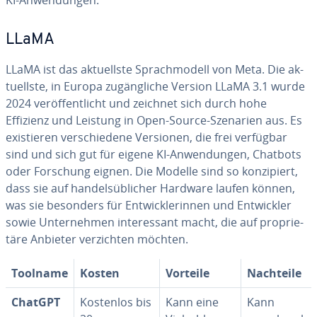
KI-An­wen­dun­gen.
LLaMA
LLaMA ist das ak­tu­ells­te Sprach­mo­dell von Meta. Die ak­
tu­ells­te, in Europa zu­gäng­li­che Version LLaMA 3.1 wurde
2024 ver­öf­fent­licht und zeichnet sich durch hohe
Effizienz und Leistung in Open-Source-Szenarien aus. Es
exis­tie­ren ver­schie­de­ne Versionen, die frei verfügbar
sind und sich gut für eigene KI-An­wen­dun­gen, Chatbots
oder Forschung eignen. Die Modelle sind so kon­zi­piert,
dass sie auf han­dels­üb­li­cher Hardware laufen können,
was sie besonders für Ent­wick­le­rin­nen und Ent­wick­ler
sowie Un­ter­neh­men in­ter­es­sant macht, die auf pro­prie­
tä­re Anbieter ver­zich­ten möchten.
Toolname
Kosten
Vorteile
Nachteile
ChatGPT
Kostenlos bis
Kann eine
Kann