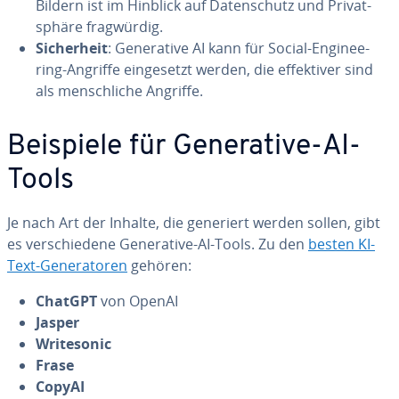
Bildern ist im Hinblick auf Da­ten­schutz und Pri­vat­
sphä­re frag­wür­dig.
Si­cher­heit
: Ge­ne­ra­ti­ve AI kann für Social-En­gi­nee­
ring-Angriffe ein­ge­setzt werden, die ef­fek­ti­ver sind
als mensch­li­che Angriffe.
Beispiele für Ge­ne­ra­ti­ve-AI-
Tools
Je nach Art der Inhalte, die generiert werden sollen, gibt
es ver­schie­de­ne Ge­ne­ra­ti­ve-AI-Tools. Zu den
besten KI-
Text-Ge­ne­ra­to­ren
gehören:
ChatGPT
von OpenAI
Jasper
Wri­te­so­nic
Frase
CopyAI