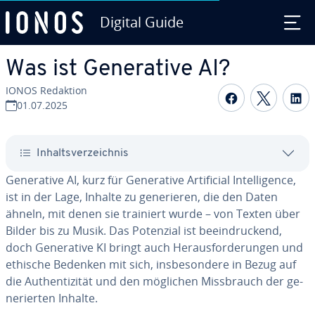
Digital Guide
Zum Haupt­in­halt springen
Was ist Ge­ne­ra­ti­ve AI?
IONOS Redaktion
Auf Facebo
Auf Tw
A
01.07.2025
In­halts­ver­zeich­nis
Ge­ne­ra­ti­ve AI, kurz für Ge­ne­ra­ti­ve Ar­ti­fi­ci­al In­tel­li­gence,
ist in der Lage, Inhalte zu ge­ne­rie­ren, die den Daten
ähneln, mit denen sie trainiert wurde – von Texten über
Bilder bis zu Musik. Das Potenzial ist be­ein­dru­ckend,
doch Ge­ne­ra­ti­ve KI bringt auch Her­aus­for­de­run­gen und
ethische Bedenken mit sich, ins­be­son­de­re in Bezug auf
die Au­then­ti­zi­tät und den möglichen Miss­brauch der ge­
ne­rier­ten Inhalte.