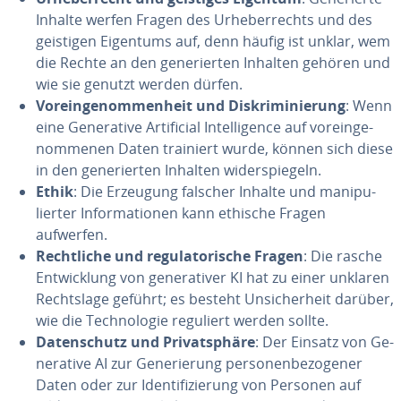
Inhalte werfen Fragen des Ur­he­ber­rechts und des
geistigen Eigentums auf, denn häufig ist unklar, wem
die Rechte an den ge­ne­rier­ten Inhalten gehören und
wie sie genutzt werden dürfen.
Vor­ein­ge­nom­men­heit und Dis­kri­mi­nie­rung
: Wenn
eine Ge­ne­ra­ti­ve Ar­ti­fi­ci­al In­tel­li­gence auf vor­ein­ge­
nom­me­nen Daten trainiert wurde, können sich diese
in den ge­ne­rier­ten Inhalten wi­der­spie­geln.
Ethik
: Die Erzeugung falscher Inhalte und ma­ni­pu­
lier­ter In­for­ma­tio­nen kann ethische Fragen
aufwerfen.
Recht­li­che und re­gu­la­to­ri­sche Fragen
: Die rasche
Ent­wick­lung von ge­ne­ra­ti­ver KI hat zu einer unklaren
Rechts­la­ge geführt; es besteht Un­si­cher­heit darüber,
wie die Tech­no­lo­gie reguliert werden sollte.
Da­ten­schutz und Pri­vat­sphä­re
: Der Einsatz von Ge­
ne­ra­ti­ve AI zur Ge­ne­rie­rung per­so­nen­be­zo­ge­ner
Daten oder zur Iden­ti­fi­zie­rung von Personen auf