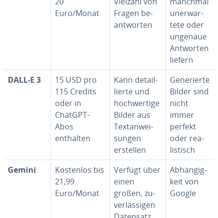
20
Vielzahl von
manchmal
Euro/Monat
Fragen be­
un­er­war­
ant­wor­ten
te­te oder
ungenaue
Antworten
liefern
DALL-E 3
15 USD pro
Kann de­tail­
Ge­ne­rier­te
115 Credits
lier­te und
Bilder sind
oder in
hoch­wer­ti­ge
nicht
ChatGPT-
Bilder aus
immer
Abos
Text­an­wei­
perfekt
enthalten
sun­gen
oder rea­
erstellen
lis­tisch
Gemini
Kostenlos bis
Verfügt über
Ab­hän­gig­
21,99
einen
keit von
Euro/Monat
großen, zu­
Google
ver­läs­si­gen
Datensatz,