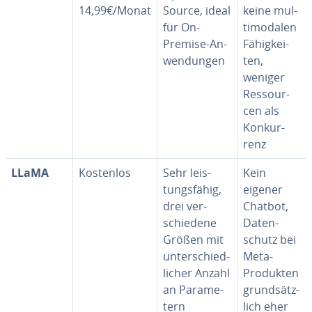
14,99€/Monat
Source, ideal
keine mul­
für On-
ti­mo­da­len
Premise-An­
Fä­hig­kei­
wen­dun­gen
ten,
weniger
Res­sour­
cen als
Kon­kur­
renz
LLaMA
Kostenlos
Sehr leis­
Kein
tungs­fä­hig,
eigener
drei ver­
Chatbot,
schie­de­ne
Da­ten­
Größen mit
schutz bei
un­ter­schied­
Meta-
li­cher Anzahl
Produkten
an Pa­ra­me­
grund­sätz­
tern
lich eher