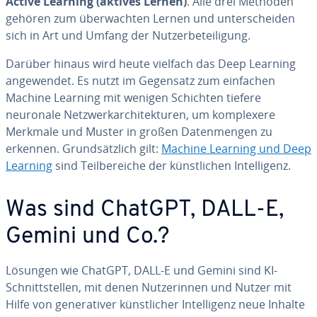
Active Learning (aktives Lernen)
. Alle drei Methoden
gehören zum über­wach­ten Lernen und un­ter­schei­den
sich in Art und Umfang der Nut­zer­be­tei­li­gung.
Darüber hinaus wird heute vielfach das Deep Learning
an­ge­wen­det. Es nutzt im Gegensatz zum einfachen
Machine Learning mit wenigen Schichten tiefere
neuronale Netz­werk­ar­chi­tek­tu­ren, um kom­ple­xe­re
Merkmale und Muster in großen Da­ten­men­gen zu
erkennen. Grund­sätz­lich gilt:
Machine Learning und Deep
Learning
sind Teil­be­rei­che der künst­li­chen In­tel­li­genz.
Was sind ChatGPT, DALL-E,
Gemini und Co.?
Lösungen wie ChatGPT, DALL-E und Gemini sind KI-
Schnitt­stel­len, mit denen Nut­ze­rin­nen und Nutzer mit
Hilfe von ge­ne­ra­ti­ver künst­li­cher In­tel­li­genz neue Inhalte