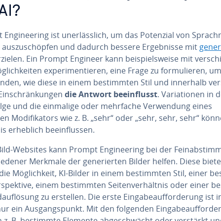
 AI?
En­gi­nee­ring ist un­er­läss­lich, um das Potenzial von Sprach­
l aus­zu­schöp­fen und dadurch bessere Er­geb­nis­se mit
ge­ne­r
zielen. Ein Prompt Engineer kann bei­spiels­wei­se mit ver­schi
­lich­kei­ten ex­pe­ri­men­tie­ren, eine Frage zu for­mu­lie­ren, u
fin­den, wie diese in einem be­stimm­ten Stil und innerhalb ver
Ein­schrän­kun­gen
die Antwort be­ein­flusst
. Va­ria­tio­nen in 
lge und die einmalige oder mehrfache Ver­wen­dung eines
en Mo­di­fi­ka­tors wie z. B. „sehr“ oder „sehr, sehr, sehr“ kön
s erheblich be­ein­flus­sen.
Bild-Websites kann Prompt En­gi­nee­ring bei der Fein­ab­stim
ie­de­ner Merkmale der ge­ne­rier­ten Bilder helfen. Diese biet
die Mög­lich­keit, KI-Bilder in einem be­stimm­ten Stil, einer b
­spek­ti­ve, einem be­stimm­ten Sei­ten­ver­hält­nis oder einer b
­auf­lö­sung zu erstellen. Die erste Ein­ga­be­auf­for­de­rung ist 
ur ein Aus­gangs­punkt. Mit den folgenden Ein­ga­be­auf­for­de­
 z. B. bestimmte Elemente ab­ge­schwächt oder verstärkt u