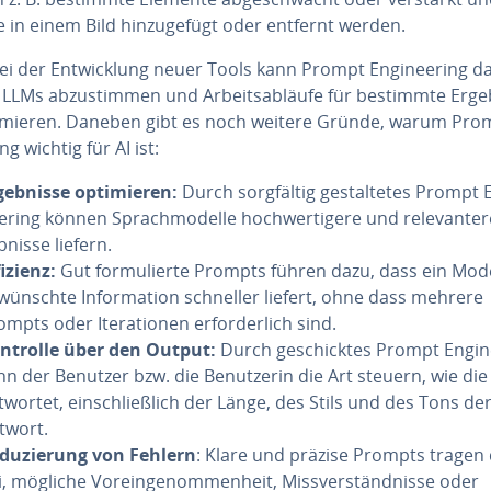
 in einem Bild hin­zu­ge­fügt oder entfernt werden.
i der Ent­wick­lung neuer Tools kann Prompt En­gi­nee­ring d
 LLMs ab­zu­stim­men und Ar­beits­ab­läu­fe für bestimmte Er­geb
ti­mie­ren. Daneben gibt es noch weitere Gründe, warum Pro
ing wichtig für AI ist:
geb­nis­se op­ti­mie­ren:
Durch sorg­fäl­tig ge­stal­te­tes Prompt E
­ring können Sprach­mo­del­le hoch­wer­ti­ge­re und re­le­van­te­r
­nis­se liefern.
fizienz:
Gut for­mu­lier­te Prompts führen dazu, dass ein Mode
­wünsch­te In­for­ma­ti­on schneller liefert, ohne dass mehrere
mpts oder Ite­ra­tio­nen er­for­der­lich sind.
ntrolle über den Output:
Durch ge­schick­tes Prompt En­gi­n
nn der Benutzer bzw. die Be­nut­ze­rin die Art steuern, wie die
twortet, ein­schließ­lich der Länge, des Stils und des Tons de
twort.
­du­zie­rung von Fehlern
: Klare und präzise Prompts tragen
i, mögliche Vor­ein­ge­nom­men­heit, Miss­ver­ständ­nis­se oder