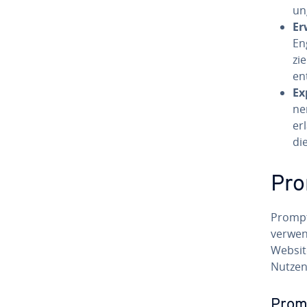
un
Er
En
zi­
en
Ex­
ne
erl
di
Pro
Prompts
verwend
Website
Nutzend
Promp