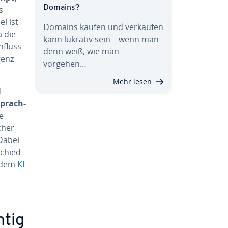
Domains?
s
l ist
Domains kaufen und verkaufen
a die
kann lukrativ sein – wenn man
nfluss
denn weiß, wie man
genz
vorgehen…
Mehr lesen
d
Sprach­
e
cher
 Dabei
schied­
jedem
KI-
htig