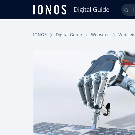
Digital Guide
Ihr
Zum Haupt­in­halt springen
IONOS
Digital Guide
Websites
Webseit