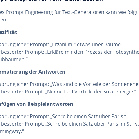
es Prompt En­gi­nee­ring für Text-Ge­ne­ra­to­ren kann wie folgt
en:
­zi­fi­tät
­sprüng­li­cher Prompt: „Erzähl mir etwas über Bäume“.
r­bes­ser­ter Prompt: „Erkläre mir den Prozess der Fo­to­syn­the
ub­bäu­men.“
r­ma­tie­rung der Antworten
­sprüng­li­cher Prompt: „Was sind die Vorteile der Son­nen­en­er
­bes­ser­ter Prompt: „Nenne fünf Vorteile der So­lar­ener­gie.“
nfügen von Bei­spiel­ant­wor­ten
­sprüng­li­cher Prompt: „Schreibe einen Satz über Paris.“
r­bes­ser­ter Prompt: „Schreibe einen Satz über Paris im Stil 
mingway.“