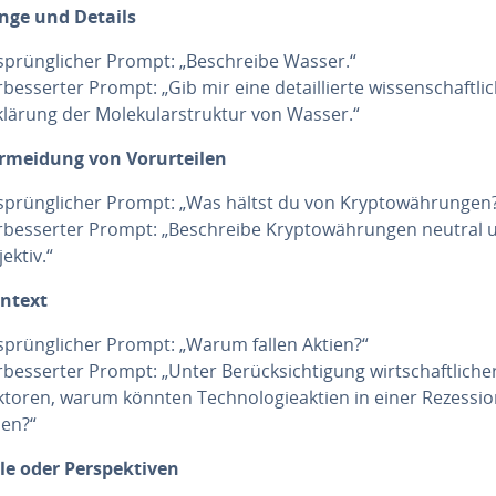
nge und Details
­sprüng­li­cher Prompt: „Be­schrei­be Wasser.“
­bes­ser­ter Prompt: „Gib mir eine de­tail­lier­te wis­sen­schaft­li­
klärung der Mo­le­ku­lar­struk­tur von Wasser.“
r­mei­dung von Vor­ur­tei­len
­sprüng­li­cher Prompt: „Was hältst du von Kryp­to­wäh­run­gen
r­bes­ser­ter Prompt: „Be­schrei­be Kryp­to­wäh­run­gen neutral
ektiv.“
ntext
­sprüng­li­cher Prompt: „Warum fallen Aktien?“
­bes­ser­ter Prompt: „Unter Be­rück­sich­ti­gung wirt­schaft­li­che
ktoren, warum könnten Tech­no­lo­gie­ak­ti­en in einer Rezessi
len?“
ile oder Per­spek­ti­ven