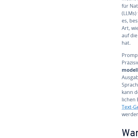
für Na
(LLMs) 
es, bes
Art, wi
auf die
hat.
Prompt 
Präzisi
mo­del
Ausgabe
Sprache
kann de
li­chen
Text-G
werden
War