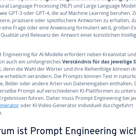
tural Language Pro­ces­sing (NLP) und Large Language Model
wie GPT-3 oder GPT-4, die auf Machine Learning beruhen. Zie
sere, präzisere oder spe­zi­fi­sche­re Antworten zu erhalten, d
e eine Frage oder eine Anweisung for­mu­liert wird, großen Ei
 Qualität und Relevanz der Antwort einer künst­li­chen In­tel­li­
En­gi­nee­ring für AI-Modelle erfordert neben Krea­ti­vi­tät un
on auch ein um­fang­rei­ches
Ver­ständ­nis für das jeweilige 
l
, denn die Wahl der Wörter und ihre Rei­hen­fol­ge können di
 erheblich verändern. Die Prompts können Text in na­tür­li­
, Bilder oder andere Arten von Da­ten­ein­ga­ben enthalten.
rselbe Prompt auf ver­schie­de­nen KI-Platt­for­men zu un­ter­
 Er­geb­nis­sen führen. Daher muss Prompt En­gi­nee­ring bei 
enerator
oder KI-Video-Generator in­di­vi­du­ell durch­ge­führt
.
um ist Prompt En­gi­nee­ring wic