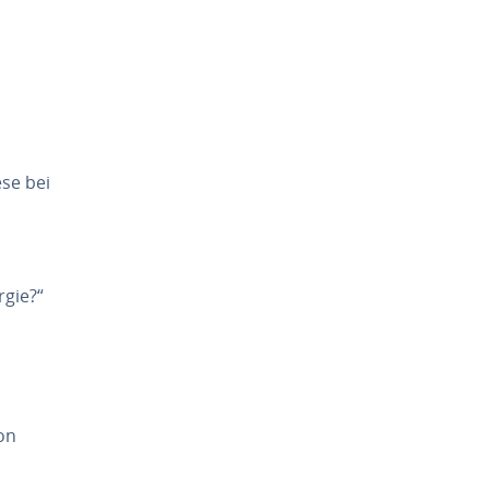
­se bei
­gie?“
von