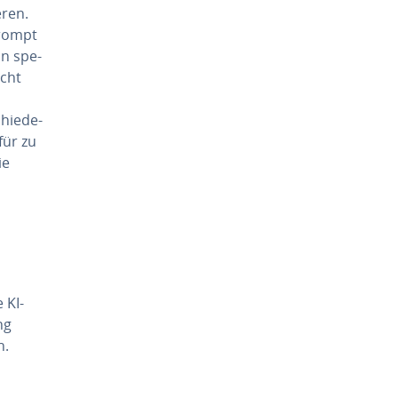
­ren.
Prompt
in spe­
icht
chie­de­
für zu
ie
 KI-
ng
n.