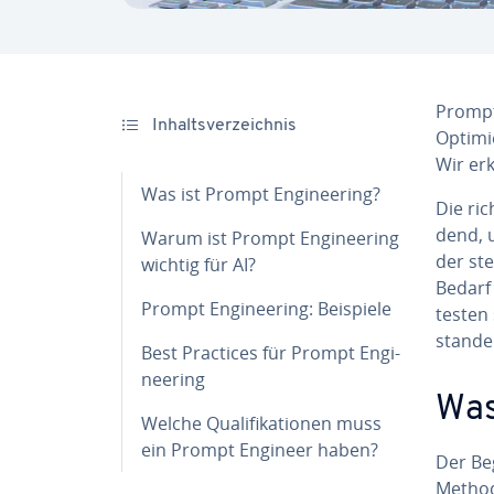
Prompt
In­halts­ver­zeich­nis
Op­ti­m
Wir erk
Was ist Prompt En­gi­nee­ring?
Die ric
dend, u
Warum ist Prompt En­gi­nee­ring
der stet
wichtig für AI?
Bedarf 
Prompt En­gi­nee­ring: Beispiele
tes­te
stan­de
Best Practices für Prompt En­gi­
nee­ring
Was
Welche Qua­li­fi­ka­tio­nen muss
ein Prompt Engineer haben?
Der Beg
Metho