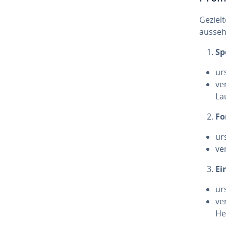
Gezielt
ausseh
Spe
ur
ve
La
Fo
ur
ver
Ei
ur
ve
He