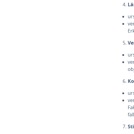
Lä
ur
ver
Er
Ve
ur
ve
obj
Ko
ur
ver
Fa
fal
St