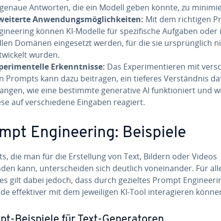
genaue Antworten, die ein Modell geben könnte, zu mi­ni­mie
­wei­ter­te An­wen­dungs­mög­lich­kei­ten:
Mit dem richtigen 
­gi­nee­ring können KI-Modelle für spe­zi­fi­sche Aufgaben oder 
el­len Domänen ein­ge­setzt werden, für die sie ur­sprüng­lich n
t­wi­ckelt wurden.
pe­ri­men­tel­le Er­kennt­nis­se:
Das Ex­pe­ri­men­tie­ren mit ver­s
n Prompts kann dazu beitragen, ein tieferes Ver­ständ­nis da
angen, wie eine bestimmte ge­ne­ra­ti­ve AI funk­tio­niert und w
ese auf ver­schie­de­ne Eingaben reagiert.
mpt En­gi­nee­ring: Beispiele
, die man für die Er­stel­lung von Text, Bildern oder Videos
en kann, un­ter­schei­den sich deutlich von­ein­an­der. Für alle
s gilt dabei jedoch, dass durch gezieltes Prompt En­gi­nee­ri
e ef­fek­ti­ver mit dem je­wei­li­gen KI-Tool in­ter­agie­ren könne
t-Beispiele für Text-Ge­ne­ra­to­ren