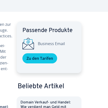
den zur
euge.
Passende Produkte
ctices.
Business Email
ei­
 Mit
h der
Zu den Tarifen
i­en­
ent­
Beliebte Artikel
Domain Verkauf- und Handel:
ompt)
Wie verdient man Geld mit