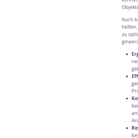
Objekte
Auch be
helfen,
zu op­
gi­nee­r
Er­
nee
geb
Ef
ge
Pro
Ko
ka
an
An
Re
be