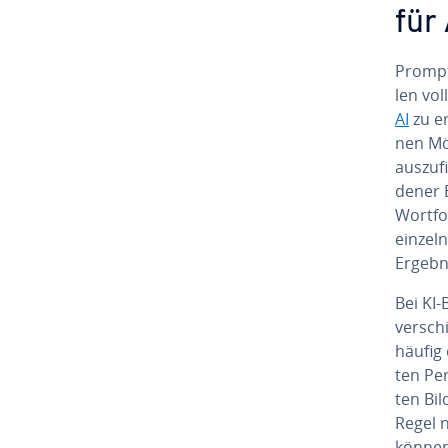
für
Prompt 
len vol
AI
zu er
nen Mög
aus­zu­
de­ner 
Wortfo
einzeln
Ergebni
Bei KI-
ver­sch
häufig 
ten Per
ten Bild
Regel n
können