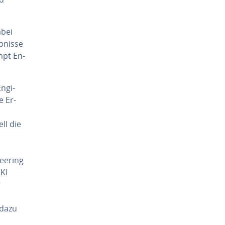
abei
­nis­se
mpt En­
n­gi­
e Er­
ll die
ee­ring
 KI
r
 dazu