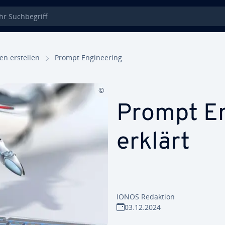
 Such­be­griff
en erstellen
Prompt En­gi­nee­ring
Prompt En­
erklärt
IONOS Redaktion
03.12.2024