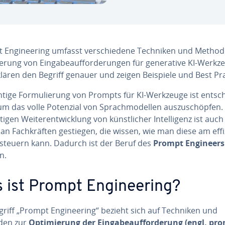
 En­gi­nee­ring umfasst ver­schie­de­ne Techniken und Metho
ie­rung von Ein­ga­be­auf­for­de­run­gen für ge­ne­ra­ti­ve KI-Werkz
lären den Begriff genauer und zeigen Beispiele und Best Pra
htige For­mu­lie­rung von Prompts für KI-Werkzeuge ist ent­sch
m das volle Potenzial von Sprach­mo­del­len aus­zu­schöp­fen.
igen Wei­ter­ent­wick­lung von künst­li­cher In­tel­li­genz ist auc
an Fach­kräf­ten gestiegen, die wissen, wie man diese am ef­fi­z
n steuern kann. Dadurch ist der Beruf des
Prompt Engineers
n.
 ist Prompt En­gi­nee­ring?
riff „Prompt En­gi­nee­ring“ bezieht sich auf Techniken und
den zur
Op­ti­mie­rung der Ein­ga­be­auf­for­de­rung (engl. pr