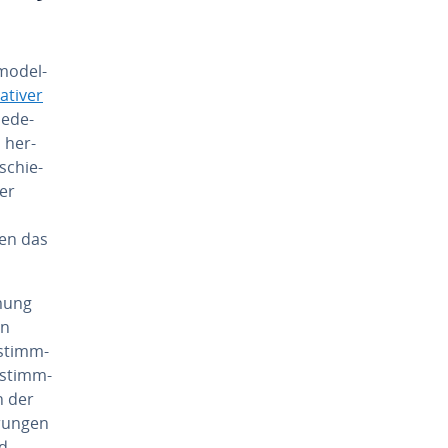
mo­del­
a­ti­ver
e­de­
m her­
­schie­
der
nen das
­mung
en
e­stimm­
e­stimm­
in der
run­gen
nd