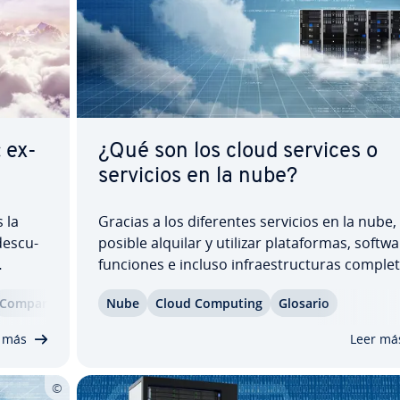
: ex­
¿Qué son los cloud services o
servicios en la nube?
 la
Gracias a los di­fe­re­n­tes servicios en la nube,
­s­cu­
posible alquilar y utilizar pla­ta­fo­r­mas, softwa
funciones e incluso in­frae­s­tru­c­tu­ras comple
 la
de terceros. Esto supone un im­po­r­ta­n­te aho
Co­m­pa­ra­ti­va
Nube
Cloud Computing
Glosario
con su
de costes y, al mismo tiempo, una notable op­
re las
mi­za­ción de recursos. A co­n­ti­nua­ción, te…
 más
Leer má