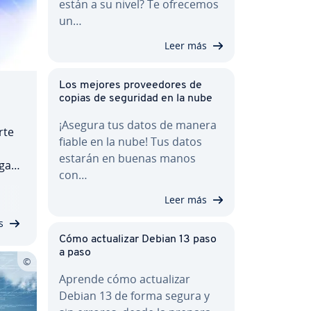
están a su nivel? Te ofrecemos
un…
Leer más
Los mejores pro­vee­do­res de
copias de seguridad en la nube
¡Asegura tus datos de manera
rte
fiable en la nube! Tus datos
estarán en buenas manos
gas
con…
a tu
ro
Leer más
e­n­
s
Cómo ac­tua­li­zar Debian 13 paso
a paso
Aprende cómo ac­tua­li­zar
Debian 13 de forma segura y