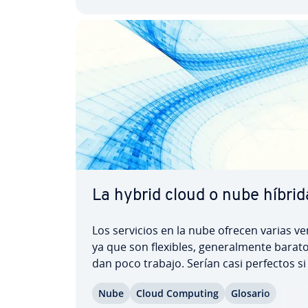
La hybrid cloud o nube híbrid
Los servicios en la nube ofrecen varias ve
ya que son flexibles, ge­ne­ra­l­me­n­te barat
dan poco trabajo. Serían casi perfectos si
fuera por un in­co­n­ve­nie­n­te: la cesión de
Nube
Cloud Computing
Glosario
co­n­fi­de­n­cia­les a terceros. La hybrid cloud