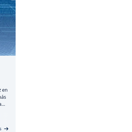
z en
más
a
e
s