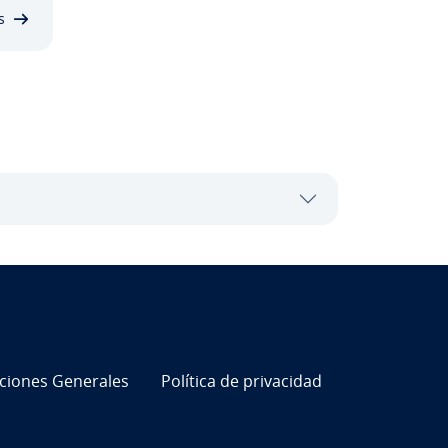
a…
s
i­cio­nes Generales
Política de pri­va­ci­dad