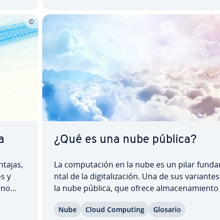
adaptar…
a
¿Qué es una nube pública?
ntajas,
La co­mpu­tación en la nube es un pilar fu­n­da
os y
n­tal de la di­gi­ta­li­za­ción. Una de sus variante
 no
la nube pública, que ofrece al­ma­ce­na­mie­n­to
 datos
servicios in­fo­r­má­ti­cos a través de Internet. E
Nube
Cloud Computing
Glosario
este artículo te ex­pli­ca­mos en qué consiste l