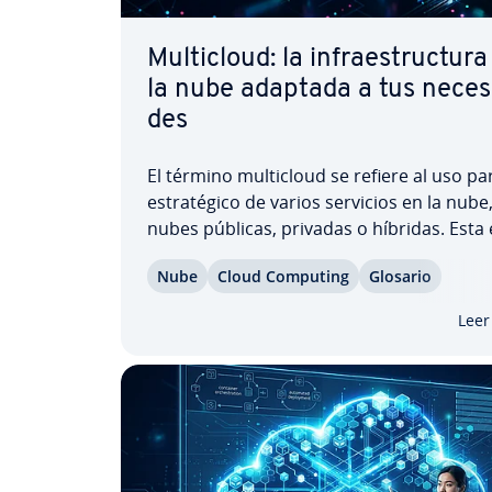
Mu­l­ti­cloud: la in­frae­s­tru­c­tu­r
la nube adaptada a tus ne­ce­s
des
El término mu­l­ti­cloud se refiere al uso pa
es­tra­té­gi­co de varios servicios en la nub
nubes públicas, privadas o híbridas. Esta e
te­gia permite combinar distintos modelos
Nube
Cloud Computing
Glosario
vee­do­res para elegir la mejor opción par
apli­ca­ción o carga de trabajo. De este…
Leer