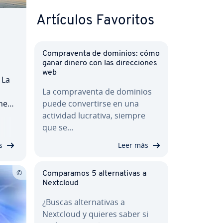
Artículos Favoritos
Co­m­pra­ve­n­ta de dominios: cómo
ganar dinero con las di­re­c­cio­nes
web
 La
La co­m­pra­ve­n­ta de dominios
rnet
puede co­n­ve­r­ti­r­se en una
actividad lucrativa, siempre
us
que se…
s
Leer más
Co­m­pa­ra­mos 5 al­te­r­na­ti­vas a
Nextcloud
¿Buscas al­te­r­na­ti­vas a
Nextcloud y quieres saber si