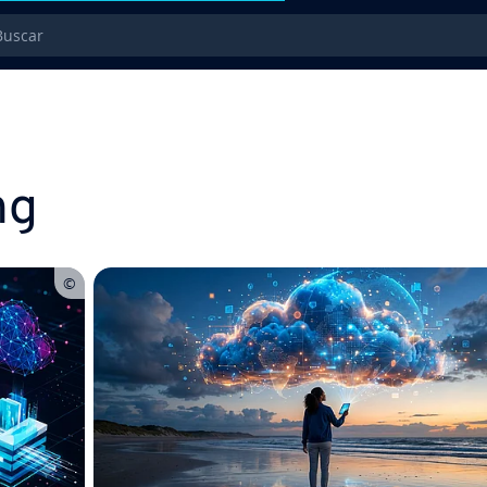
car
ng