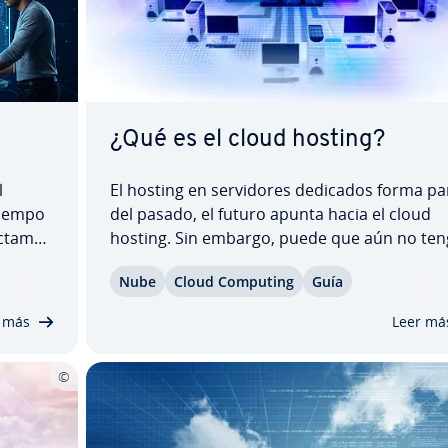
¿Qué es el cloud hosting?
l
El hosting en se­r­vi­do­res dedicados forma pa
tiempo
del pasado, el futuro apunta hacia el cloud
­ta­me­
hosting. Sin embargo, puede que aún no ten
on
claro si este cambio de servidor le conviene 
Nube
Cloud Computing
Guía
ue las
empresa o proyecto web. Te ofrecemos cuat
ar­gu­me­n­tos que de­mue­s­tran que un alo­ja­mi
 más
Leer má
to web…