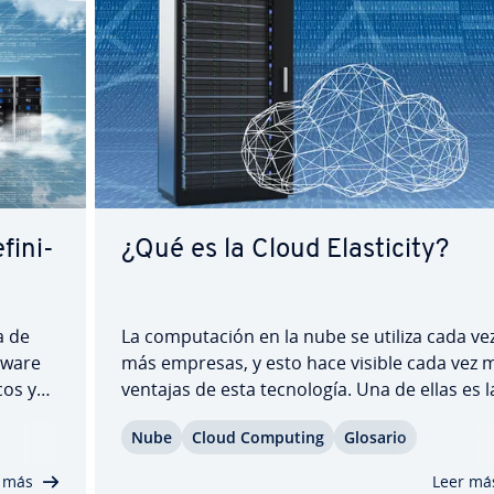
i­ni­
¿Qué es la Cloud Ela­s­ti­ci­ty?
a de
La co­mpu­tación en la nube se utiliza cada ve
ftware
más empresas, y esto hace visible cada vez 
cos y
ventajas de esta te­c­no­lo­gía. Una de ellas es l
i­cie­n­
Cloud Ela­s­ti­ci­ty. Con este nuevo método, qu
Nube
Cloud Computing
Glosario
rovocar
consiste en una co­m­bi­na­ción in­te­li­ge­n­te de
u­ra de…
hardware y software, las empresas pueden
 más
Leer má