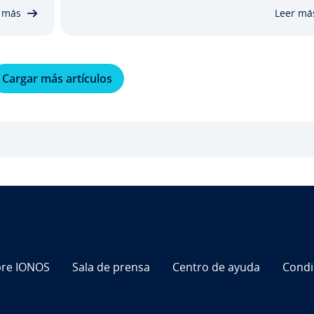
ya que…
nube pública, cómo puedes apro­ve­char est
 más
Leer má
Cargar más artículos
re IONOS
Sala de prensa
Centro de ayuda
Co­n­d