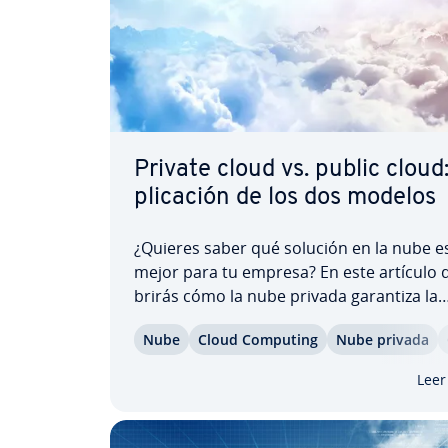
Private cloud vs. public cloud
pli­ca­ción de los dos modelos
¿Quieres saber qué solución en la nube es
mejor para tu empresa? En este artículo de
bri­rás cómo la nube privada garantiza la
máxima seguridad y control, mientras que
Nube
Cloud Computing
Nube privada
nube pública abre nuevas po­si­bi­li­da­des 
fle­xi­bi­li­dad y efi­cie­n­cia en costes. Descub
Leer
ventajas…