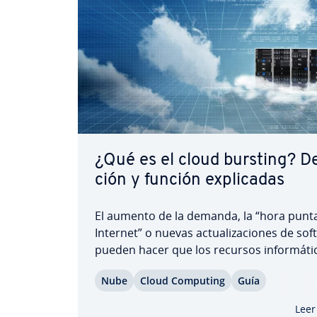
¿Qué es el cloud bursting? De­f
ción y función ex­pli­ca­das
El aumento de la demanda, la “hora punt
Internet” o nuevas ac­tua­li­za­cio­nes de so
pueden hacer que los recursos in­fo­r­má­ti­
de al­ma­ce­na­mie­n­to di­s­po­ni­bles sean in­su­f
Nube
Cloud Computing
Guía
tes. Esto afecta al re­n­di­mie­n­to y pude p
fallos. Pero, contar con una in­frae­s­tru­c­t
Leer