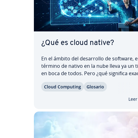
¿Qué es cloud native?
En el ámbito del de­sa­rro­llo de software, e
término de nativo en la nube lleva ya un 
en boca de todos. Pero ¿qué significa exac
n­te cloud native y cómo se im­ple­me­n­ta c
Cloud Computing
Glosario
éxito? El objetivo de este modelo ágil es q
apli­ca­cio­nes puedan in­co­r­po­rar­se sin
Leer
problemas a…