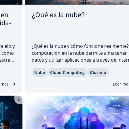
a en
¿Qué es la nube?
i­da­
ralelo y
¿Qué es la nube y cómo funciona realmente?
e, como
co­mpu­tación en la nube permite almacenar
s­tra­
datos y utilizar apli­ca­cio­nes a través de Inte
 y pro­
sin depender de tu propio hardware. En este
Nube
Cloud Computing
Glosario
a cada
artículo de­s­cu­bri­rás la de­fi­ni­ción de nube, s
ventajas y por qué se ha co­n­ve­r­ti­do en una…
 más
Leer má