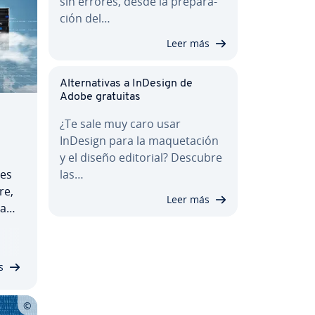
sin errores, desde la pre­pa­ra­
ción del…
Leer más
Al­te­r­na­ti­vas a InDesign de
Adobe gratuitas
¿Te sale muy caro usar
InDesign para la ma­que­ta­ción
y el diseño editorial? Descubre
 es
las…
re,
Leer más
tas
rro
ti­
s