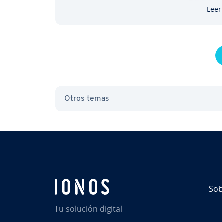
supone un in­te­re­sa­n­te término medio, 
Leer
Otros temas
Sob
Tu solución digital