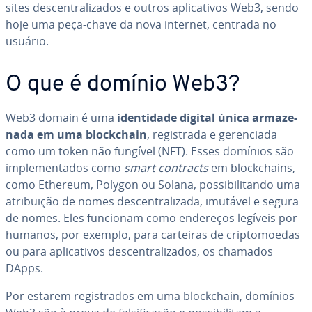
sites des­cen­tra­li­za­dos e outros apli­ca­ti­vos Web3, sendo
hoje uma peça-chave da nova internet, centrada no
usuário.
O que é domínio Web3?
Web3 domain é uma
iden­ti­dade digital única ar­ma­ze­
nada em uma block­chain
, re­gis­trada e ge­ren­ci­ada
como um token não fungível (NFT). Esses domínios são
im­ple­men­ta­dos como
smart contracts
em block­chains,
como Ethereum, Polygon ou Solana, pos­si­bi­li­tando uma
atri­bui­ção de nomes des­cen­tra­li­zada, imutável e segura
de nomes. Eles funcionam como endereços legíveis por
humanos, por exemplo, para carteiras de crip­to­mo­e­das
ou para apli­ca­ti­vos des­cen­tra­li­za­dos, os chamados
DApps.
Por estarem re­gis­tra­dos em uma block­chain, domínios