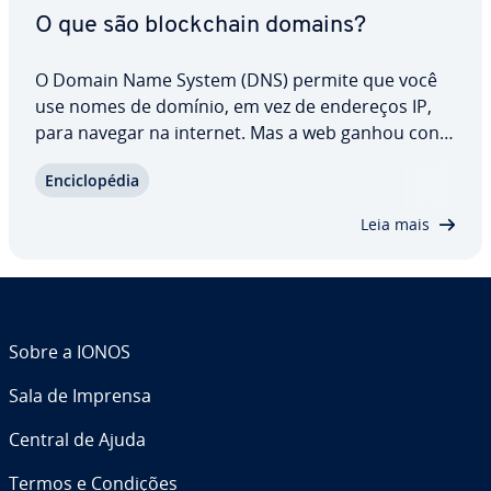
O que são block­chain domains?
O Domain Name System (DNS) permite que você
use nomes de domínio, em vez de endereços IP,
para navegar na internet. Mas a web ganhou con­
cor­rên­cia com o block­chain domain. Domínios
En­ci­clo­pé­dia
cripto e domínios block­chain funcionam de forma
des­cen­tra­li­zada e não são ge­ren­ci­a­dos por uma
Leia mais
única…
Sobre a IONOS
Sala de Imprensa
Central de Ajuda
Termos e Condições