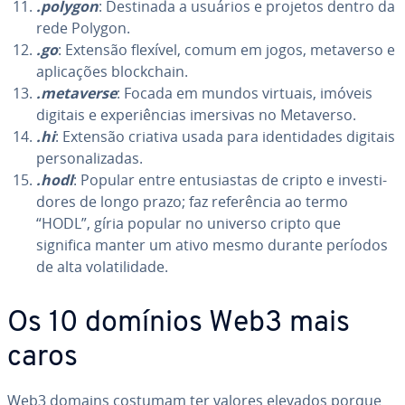
.polygon
: Destinada a usuários e projetos dentro da
rede Polygon.
.go
: Extensão flexível, comum em jogos, metaverso e
apli­ca­ções block­chain.
.metaverse
: Focada em mundos virtuais, imóveis
digitais e ex­pe­ri­ên­cias imersivas no Metaverso.
.hi
: Extensão criativa usada para iden­ti­da­des digitais
per­so­na­li­za­das.
.hodl
: Popular entre en­tu­si­as­tas de cripto e in­ves­ti­
do­res de longo prazo; faz re­fe­rên­cia ao termo
“HODL”, gíria popular no universo cripto que
significa manter um ativo mesmo durante períodos
de alta vo­la­ti­li­dade.
Os 10 domínios Web3 mais
caros
Web3 domains costumam ter valores elevados porque