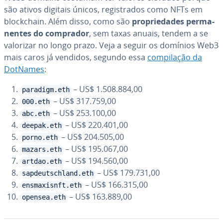
são ativos digitais únicos, re­gis­tra­dos como NFTs em
block­chain. Além disso, como são
pro­pri­e­da­des per­ma­
nen­tes do comprador
, sem taxas anuais, tendem a se
valorizar no longo prazo. Veja a seguir os domínios Web3
mais caros já vendidos, segundo essa
com­pi­la­ção da
DotNames
:
– US$ 1.508.884,00
paradigm.eth
– US$ 317.759,00
000.eth
– US$ 253.100,00
abc.eth
– US$ 220.401,00
deepak.eth
– US$ 204.505,00
porno.eth
– US$ 195.067,00
mazars.eth
– US$ 194.560,00
artdao.eth
– US$ 179.731,00
sapdeutschland.eth
– US$ 166.315,00
ensmaxisnft.eth
– US$ 163.889,00
opensea.eth