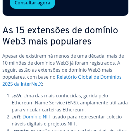
Consultar agora
As 15 extensões de domínio
Web3 mais populares
Apesar de existirem há menos de uma década, mais de
10 milhões de domínios Web3 já foram re­gis­tra­dos. A
seguir, estão as extensões de domínio Web3 mais
populares, com base no
Relatório Global de Domínios
2025 da InterNetX
:
.eth
: Uma das mais co­nhe­ci­das, gerida pelo
Ethereum Name Service (ENS), am­pla­mente utilizada
para vincular carteiras Ethereum.
.nft
:
Domínio NFT
usado para re­pre­sen­tar co­le­ci­o­
ná­veis digitais e projetos NFT.
.crypto
: Extensão usada para carteiras digitais, sites