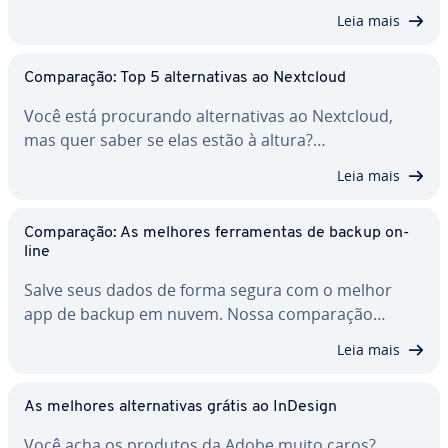
Leia mais
Com­pa­ra­ção: Top 5 al­ter­na­ti­vas ao Nextcloud
Você está pro­cu­rando al­ter­na­ti­vas ao Nextcloud,
mas quer saber se elas estão à altura?…
Leia mais
Com­pa­ra­ção: As melhores fer­ra­men­tas de backup on-
line
Salve seus dados de forma segura com o melhor
app de backup em nuvem. Nossa com­pa­ra­ção…
Leia mais
As melhores al­ter­na­ti­vas grátis ao InDesign
Você acha os produtos da Adobe muito caros?