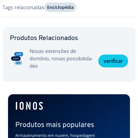
Tags re­la­ci­o­na­das
En­ci­clo­pé­dia
Ir para o menu principal
Produtos Re­la­ci­o­na­dos
Novas extensões de
domínio, novas pos­si­bi­li­da­
verificar
des