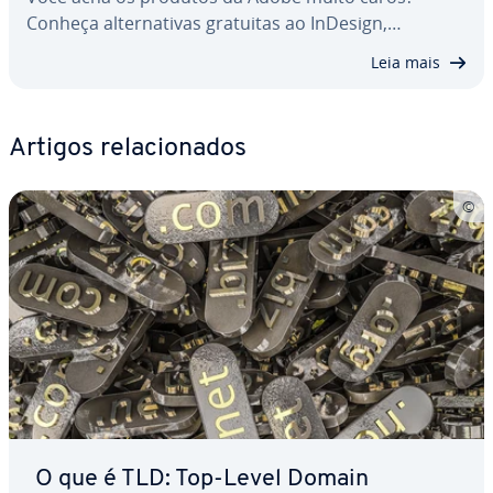
Conheça al­ter­na­ti­vas gratuitas ao InDesign,…
Leia mais
Artigos re­la­ci­o­na­dos
O que é TLD: Top-Level Domain