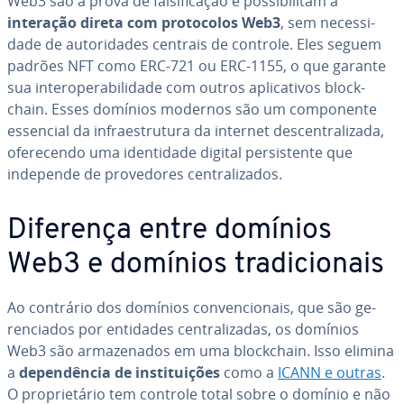
Web3 são à prova de fal­si­fi­ca­ção e pos­si­bi­li­tam a
interação direta com pro­to­co­los Web3
, sem ne­ces­si­
dade de au­to­ri­da­des centrais de controle. Eles seguem
padrões NFT como ERC-721 ou ERC-1155, o que garante
sua in­te­ro­pe­ra­bi­li­dade com outros apli­ca­ti­vos block­
chain. Esses domínios modernos são um com­po­nente
essencial da in­fra­es­tru­tura da internet des­cen­tra­li­zada,
ofe­re­cendo uma iden­ti­dade digital per­sis­tente que
independe de pro­ve­do­res cen­tra­li­za­dos.
Diferença entre domínios
Web3 e domínios tra­di­ci­o­nais
Ao contrário dos domínios con­ven­ci­o­nais, que são ge­
ren­ci­a­dos por entidades cen­tra­li­za­das, os domínios
Web3 são ar­ma­ze­na­dos em uma block­chain. Isso elimina
a
de­pen­dên­cia de ins­ti­tui­ções
como a
ICANN e outras
.
O pro­pri­e­tá­rio tem controle total sobre o domínio e não