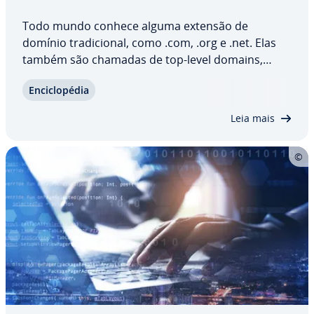
Todo mundo conhece alguma extensão de
domínio tra­di­ci­o­nal, como .com, .org e .net. Elas
também são chamadas de top-level domains,
domínios de nível superior ou sim­ples­mente TLDs.
En­ci­clo­pé­dia
Descubra o peso desta sigla e o im­por­tante papel
que ela de­sem­pe­nha na internet. Entenda agora o
Leia mais
que…