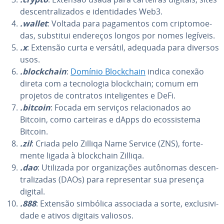
des­cen­tra­li­za­dos e iden­ti­da­des Web3.
.wallet
: Voltada para pa­ga­men­tos com crip­to­mo­e­
das, substitui endereços longos por nomes legíveis.
.x
: Extensão curta e versátil, adequada para diversos
usos.
.block­chain
:
Domínio Block­chain
indica conexão
direta com a tec­no­lo­gia block­chain; comum em
projetos de contratos in­te­li­gen­tes e DeFi.
.bitcoin
: Focada em serviços re­la­ci­o­na­dos ao
Bitcoin, como carteiras e dApps do ecos­sis­tema
Bitcoin.
.zil
: Criada pelo Zilliqa Name Service (ZNS), for­te­
mente ligada à block­chain Zilliqa.
.dao
: Utilizada por or­ga­ni­za­ções autônomas des­cen­
tra­li­za­das (DAOs) para re­pre­sen­tar sua presença
digital.
.888
: Extensão simbólica associada a sorte, ex­clu­si­vi­
dade e ativos digitais valiosos.