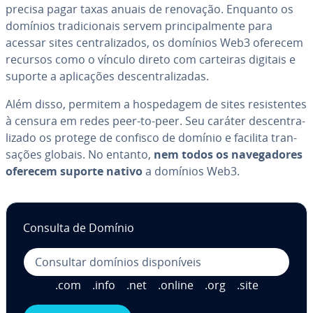
precisa pagar taxas anuais de renovação. Enquanto os
domínios tra­di­ci­o­nais servem prin­ci­pal­mente para
acessar sites cen­tra­li­za­dos, os domínios Web3 oferecem
recursos como o vínculo direto com carteiras digitais e
suporte a apli­ca­ções des­cen­tra­li­za­das.
Além disso, permitem a hos­pe­da­gem de sites re­sis­ten­tes
à censura em redes peer-to-peer. Seu caráter des­cen­tra­
li­zado os protege de confisco de domínio e facilita tran­
sa­ções globais. No entanto,
nem todos os na­ve­ga­do­res
oferecem suporte nativo
a domínios Web3.
Consulta de Domínio
.com
.info
.net
.online
.org
.site