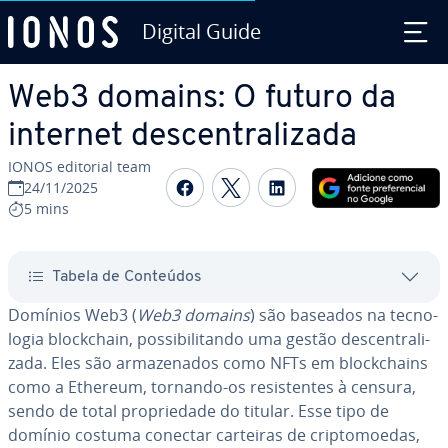
Digital Guide
Ir para o conteúdo principal
Web3 domains: O futuro da
internet des­cen­tra­li­zada
IONOS editorial team
Com­par­ti­lhar no Faceboo
Com­par­ti­lhar no Twi
Com­par­ti­lhar n
24/11/2025
5 mins
Tabela de Conteúdos
Domínios Web3 (
Web3 domains
) são baseados na tec­no­
lo­gia block­chain, pos­si­bi­li­tando uma gestão des­cen­tra­li­
zada. Eles são ar­ma­ze­na­dos como NFTs em block­chains
como a Ethereum, tornando-os re­sis­ten­tes à censura,
sendo de total pro­pri­e­dade do titular. Esse tipo de
domínio costuma conectar carteiras de crip­to­mo­e­das,