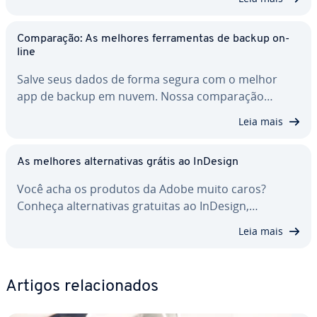
Com­pa­ra­ção: As melhores fer­ra­men­tas de backup on-
line
Salve seus dados de forma segura com o melhor
app de backup em nuvem. Nossa com­pa­ra­ção…
Leia mais
As melhores al­ter­na­ti­vas grátis ao InDesign
Você acha os produtos da Adobe muito caros?
Conheça al­ter­na­ti­vas gratuitas ao InDesign,…
Leia mais
Artigos re­la­ci­o­na­dos