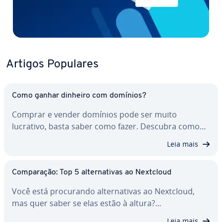
Artigos Populares
Como ganhar dinheiro com domínios?
Comprar e vender domínios pode ser muito
lucrativo, basta saber como fazer. Descubra como…
Leia mais
Com­pa­ra­ção: Top 5 al­ter­na­ti­vas ao Nextcloud
Você está pro­cu­rando al­ter­na­ti­vas ao Nextcloud,
mas quer saber se elas estão à altura?…
Leia mais