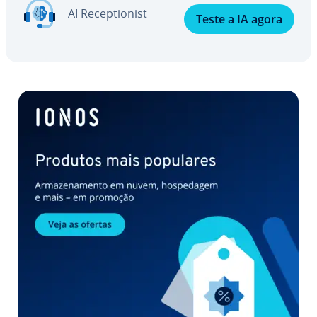
AI Re­cep­ti­o­nist
Teste a IA agora