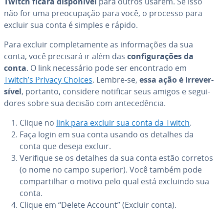
Twitch ficará dis­po­ní­vel
para outros usarem. Se isso
não for uma pre­o­cu­pa­ção para você, o processo para
excluir sua conta é simples e rápido.
Para excluir com­ple­ta­mente as in­for­ma­ções da sua
conta, você precisará ir além das
con­fi­gu­ra­ções da
conta
. O link ne­ces­sá­rio pode ser en­con­trado em
Twitch’s Privacy Choices
. Lembre-se,
essa ação é ir­re­ver­
sí­vel
, portanto, considere notificar seus amigos e se­gui­
do­res sobre sua decisão com an­te­ce­dên­cia.
Clique no
link para excluir sua conta da Twitch
.
Faça login em sua conta usando os detalhes da
conta que deseja excluir.
Verifique se os detalhes da sua conta estão corretos
(o nome no campo superior). Você também pode
com­par­ti­lhar o motivo pelo qual está excluindo sua
conta.
Clique em “Delete Account” (Excluir conta).