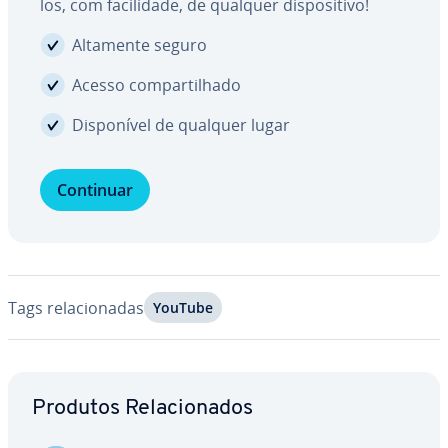
los, com fa­ci­li­dade, de qualquer dis­po­si­tivo!
Altamente seguro
Acesso com­par­ti­lhado
Dis­po­ní­vel de qualquer lugar
Continuar
Tags re­la­ci­o­na­das
YouTube
Ir para o menu principal
Produtos Re­la­ci­o­na­dos