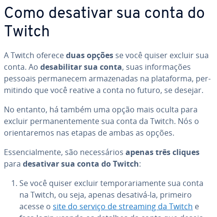
Como desativar sua conta do
Twitch
A Twitch oferece
duas opções
se você quiser excluir sua
conta. Ao
de­sa­bi­li­tar sua conta
, suas in­for­ma­ções
pessoais per­ma­ne­cem ar­ma­ze­na­das na pla­ta­forma, per­
mi­tindo que você reative a conta no futuro, se desejar.
No entanto, há também uma opção mais oculta para
excluir per­ma­nen­te­mente sua conta da Twitch. Nós o
ori­en­ta­re­mos nas etapas de ambas as opções.
Es­sen­ci­al­mente, são ne­ces­sá­rios
apenas três cliques
para
desativar sua conta do Twitch
:
Se você quiser excluir tem­po­ra­ri­a­mente sua conta
na Twitch, ou seja, apenas desativá-la, primeiro
acesse o
site do serviço de streaming da Twitch
e