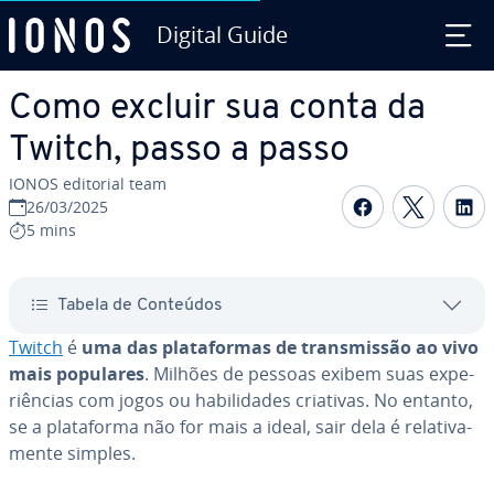
Digital Guide
Ir para o conteúdo principal
Como excluir sua conta da
Twitch, passo a passo
IONOS editorial team
Com­par­ti­
Com­par
C
26/03/2025
5 mins
Tabela de Conteúdos
Twitch
é
uma das pla­ta­for­mas de trans­mis­são ao vivo
mais populares
. Milhões de pessoas exibem suas ex­pe­
ri­ên­cias com jogos ou ha­bi­li­da­des criativas. No entanto,
se a pla­ta­forma não for mais a ideal, sair dela é re­la­ti­va­
mente simples.