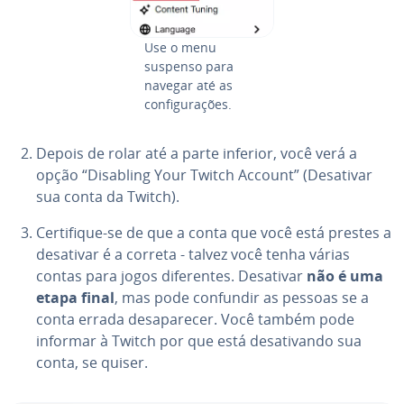
Use o menu
suspenso para
navegar até as
con­fi­gu­ra­ções.
Depois de rolar até a parte inferior, você verá a
opção “Disabling Your Twitch Account” (Desativar
sua conta da Twitch).
Cer­ti­fi­que-se de que a conta que você está prestes a
desativar é a correta - talvez você tenha várias
contas para jogos di­fe­ren­tes. Desativar
não é uma
etapa final
, mas pode confundir as pessoas se a
conta errada de­sa­pa­re­cer. Você também pode
informar à Twitch por que está de­sa­ti­vando sua
conta, se quiser.