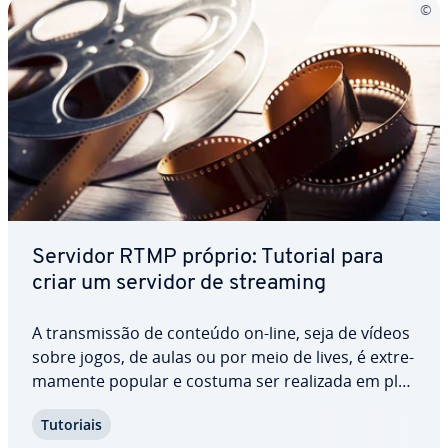
Servidor RTMP próprio: Tutorial para
criar um servidor de streaming
A trans­mis­são de conteúdo on-line, seja de vídeos
sobre jogos, de aulas ou por meio de lives, é ex­tre­
ma­mente popular e costuma ser realizada em pla­
ta­for­mas como a Twitch. Mas há outra forma de se
Tutoriais
fazer isso: com seu próprio servidor RTMP, você