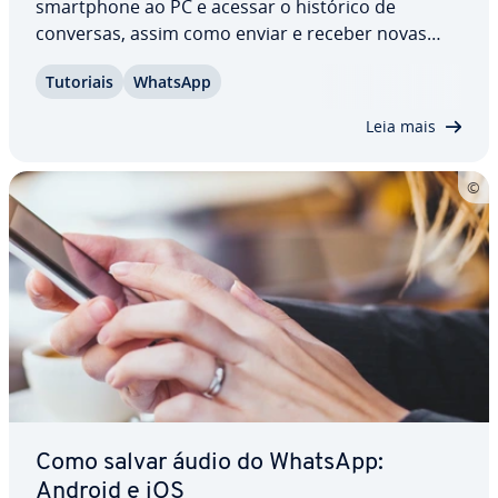
smartphone ao PC e acessar o histórico de
conversas, assim como enviar e receber novas
mensagens pelo WhatsApp. O WhatsApp Web
Tutoriais
WhatsApp
para PC é es­pe­ci­al­mente in­te­res­sante para quem
precisa digitar mensagens longas, pois permite o
Leia mais
uso do teclado do…
Como salvar áudio do WhatsApp:
Android e iOS