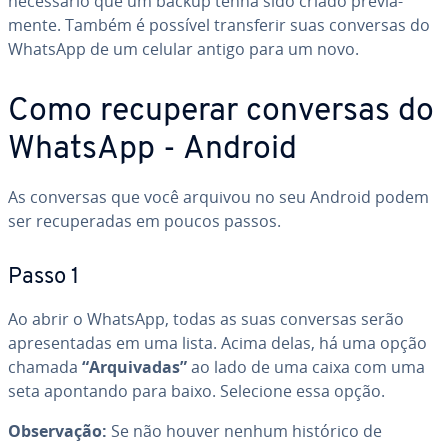
ne­ces­sá­rio que um backup tenha sido criado pre­vi­a­
mente. Também é possível trans­fe­rir suas conversas do
WhatsApp de um celular antigo para um novo.
Como recuperar conversas do
WhatsApp - Android
As conversas que você arquivou no seu Android podem
ser re­cu­pe­ra­das em poucos passos.
Passo 1
Ao abrir o WhatsApp, todas as suas conversas serão
apre­sen­ta­das em uma lista. Acima delas, há uma opção
chamada
“Ar­qui­va­das”
ao lado de uma caixa com uma
seta apontando para baixo. Selecione essa opção.
Ob­ser­va­ção:
Se não houver nenhum histórico de