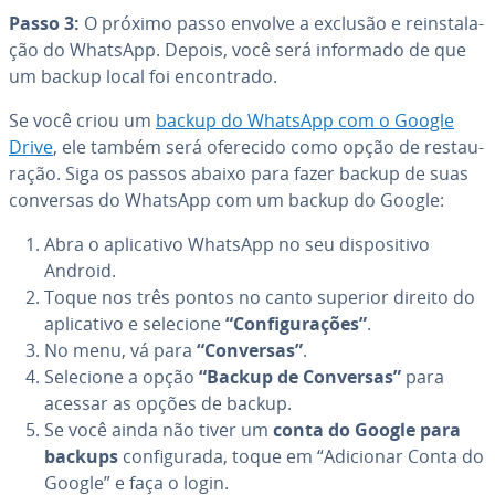
Passo 3:
O próximo passo envolve a exclusão e reins­ta­la­
ção do WhatsApp. Depois, você será informado de que
um backup local foi en­con­trado.
Se você criou um
backup do WhatsApp com o Google
Drive
, ele também será oferecido como opção de res­tau­
ra­ção. Siga os passos abaixo para fazer backup de suas
conversas do WhatsApp com um backup do Google:
Abra o apli­ca­tivo WhatsApp no seu dis­po­si­tivo
Android.
Toque nos três pontos no canto superior direito do
apli­ca­tivo e selecione
“Con­fi­gu­ra­ções”
.
No menu, vá para
“Conversas”
.
Selecione a opção
“Backup de Conversas”
para
acessar as opções de backup.
Se você ainda não tiver um
conta do Google para
backups
con­fi­gu­rada, toque em “Adicionar Conta do
Google” e faça o login.