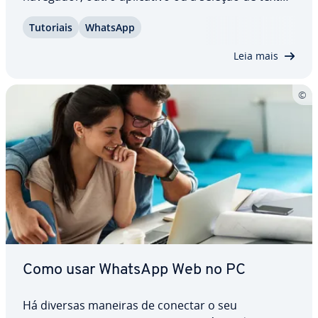
do Android. A seguir, ensinamos cada uma dessas
Tutoriais
WhatsApp
formas. Aprenda, passo a passo, como mandar
mensagens no WhatsApp sem contatos salvos.
Leia mais
Como usar WhatsApp Web no PC
Há diversas maneiras de conectar o seu