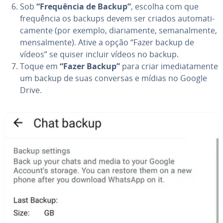
Sob
“Frequên­cia de Backup”
, escolha com que
frequên­cia os backups devem ser criados au­to­ma­ti­
ca­mente (por exemplo, di­a­ri­a­mente, se­ma­nal­mente,
men­sal­mente). Ative a opção “Fazer backup de
vídeos” se quiser incluir vídeos no backup.
Toque em
“Fazer Backup”
para criar ime­di­a­ta­mente
um backup de suas conversas e mídias no Google
Drive.