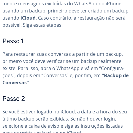
mente mensagens excluídas do WhatsApp no iPhone
usando um backup, primeiro deve ter criado um backup
usando
iCloud
. Caso contrário, a res­tau­ra­ção não será
possível. Siga estas etapas:
Passo 1
Para restaurar suas conversas a partir de um backup,
primeiro você deve verificar se um backup realmente
existe. Para isso, abra o WhatsApp e vá em “Con­fi­gu­ra­
ções”, depois em “Conversas” e, por fim, em
“Backup de
Conversas”
.
Passo 2
Se você estiver logado no iCloud, a data e a hora do seu
último backup serão exibidas. Se não houver login,
selecione a caixa de aviso e siga as ins­tru­ções listadas
para permitir um backup no iCloud.