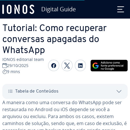
Digital Guide
Ir para o conteúdo principal
Tutorial: Como recuperar
conversas apagadas do
WhatsApp
IONOS editorial team
Com­par­ti­lhar no Faceboo
Com­par­ti­lhar no Twi
Com­par­ti­lhar n
29/10/2025
9 mins
Tabela de Conteúdos
A maneira como uma conversa do WhatsApp pode ser
res­tau­rada no Android ou iOS depende se você a
arquivou ou excluiu. Para ambos os casos, existem
caminhos de solução, sendo que, em caso de exclusão, é