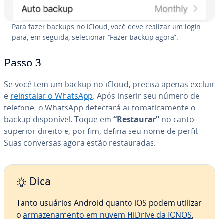
Para fazer backups no iCloud, você deve realizar um login
para, em seguida, se­le­ci­o­nar “Fazer backup agora”.
Passo 3
Se você tem um backup no iCloud, precisa apenas excluir
e
reins­ta­lar o WhatsApp
. Após inserir seu número de
telefone, o WhatsApp detectará au­to­ma­ti­ca­mente o
backup dis­po­ní­vel. Toque em
“Restaurar”
no canto
superior direito e, por fim, defina seu nome de perfil.
Suas conversas agora estão res­tau­ra­das.
Dica
Tanto usuários Android quanto iOS podem utilizar
o
ar­ma­ze­na­mento em nuvem HiDrive da IONOS
,