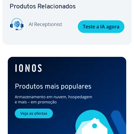
Produtos Re­la­ci­o­na­dos
AI Re­cep­ti­o­nist
Teste a IA agora