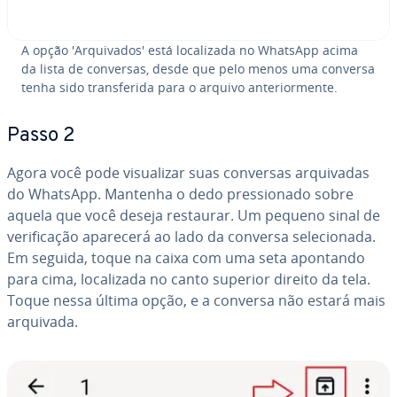
A opção 'Ar­qui­va­dos' está lo­ca­li­zada no WhatsApp acima
da lista de conversas, desde que pelo menos uma conversa
tenha sido trans­fe­rida para o arquivo an­te­ri­or­mente.
Passo 2
Agora você pode vi­su­a­li­zar suas conversas ar­qui­va­das
do WhatsApp. Mantenha o dedo pres­si­o­nado sobre
aquela que você deseja restaurar. Um pequeno sinal de
ve­ri­fi­ca­ção aparecerá ao lado da conversa se­le­ci­o­nada.
Em seguida, toque na caixa com uma seta apontando
para cima, lo­ca­li­zada no canto superior direito da tela.
Toque nessa última opção, e a conversa não estará mais
arquivada.