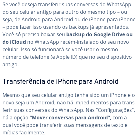
Se você deseja trans­fe­rir suas conversas do WhatsApp
do seu celular antigo para outro do mesmo tipo – ou
seja, de Android para Android ou de iPhone para iPhone
– pode fazer isso usando os backups já apre­sen­ta­dos.
Você só precisa baixar seu
backup do Google Drive ou
do iCloud
no WhatsApp recém-instalado do seu novo
celular. Isso só fun­ci­o­nará se você usar o mesmo
número de telefone (e Apple ID) que no seu dis­po­si­tivo
antigo.
Trans­fe­rên­cia de iPhone para Android
Mesmo que seu celular antigo tenha sido um iPhone e o
novo seja um Android, não há im­pe­di­men­tos para trans­
fe­rir suas conversas do WhatsApp. Nas “Con­fi­gu­ra­ções”,
há a opção
“Mover conversas para Android”
, com a
qual você pode trans­fe­rir suas mensagens de texto e
mídias fa­cil­mente.