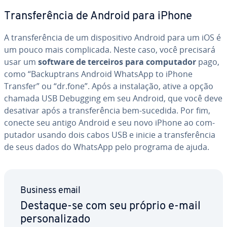
Trans­fe­rên­cia de Android para iPhone
A trans­fe­rên­cia de um dis­po­si­tivo Android para um iOS é
um pouco mais com­pli­cada. Neste caso, você precisará
usar um
software de terceiros para com­pu­ta­dor
pago,
como “Bac­kup­trans Android WhatsApp to iPhone
Transfer” ou “dr.fone”. Após a ins­ta­la­ção, ative a opção
chamada USB Debugging em seu Android, que você deve
desativar após a trans­fe­rên­cia bem-sucedida. Por fim,
conecte seu antigo Android e seu novo iPhone ao com­
pu­ta­dor usando dois cabos USB e inicie a trans­fe­rên­cia
de seus dados do WhatsApp pelo programa de ajuda.
Business email
Destaque-se com seu próprio e-mail
per­so­na­li­zado