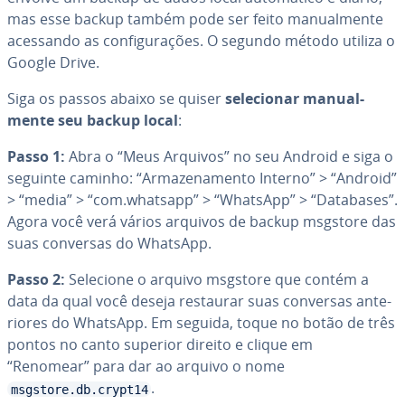
mas esse backup também pode ser feito ma­nu­al­mente
acessando as con­fi­gu­ra­ções. O segundo método utiliza o
Google Drive.
Siga os passos abaixo se quiser
se­le­ci­o­nar ma­nu­al­
mente seu backup local
:
Passo 1:
Abra o “Meus Arquivos” no seu Android e siga o
seguinte caminho: “Ar­ma­ze­na­mento Interno” > “Android”
> “media” > “com.whatsapp” > “WhatsApp” > “Databases”.
Agora você verá vários arquivos de backup msgstore das
suas conversas do WhatsApp.
Passo 2:
Selecione o arquivo msgstore que contém a
data da qual você deseja restaurar suas conversas an­te­
ri­o­res do WhatsApp. Em seguida, toque no botão de três
pontos no canto superior direito e clique em
“Renomear” para dar ao arquivo o nome
.
msgstore.db.crypt14