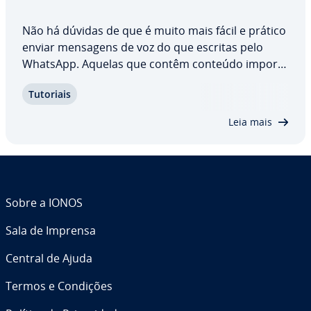
Não há dúvidas de que é muito mais fácil e prático
enviar mensagens de voz do que escritas pelo
WhatsApp. Aquelas que contêm conteúdo im­por­
tante podem ser salvas em outro local, onde
Tutoriais
ficarão ar­ma­ze­na­das para acesso posterior. Nosso
tutorial ensina você como salvar áudios do…
Leia mais
Sobre a IONOS
Sala de Imprensa
Central de Ajuda
Termos e Condições