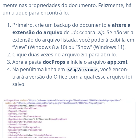
mente nas pro­pri­e­da­des do documento. Fe­liz­mente, há
um truque para encontrá-lo:
Primeiro, crie um backup do documento e
altere a
extensão do arquivo
de
.docx
para
.zip
. Se não vir a
extensão do arquivo listada, você poderá exibi-la em
“View” (Windows 8 a 10) ou “Show” (Windows 11).
Clique duas vezes no arquivo zip para abri-lo.
Abra a pasta
docProps
e inicie o arquivo
app.xml
.
Na penúltima linha em
, você en­con­
<AppVersion>
trará a versão do Office com a qual esse arquivo foi
salvo.