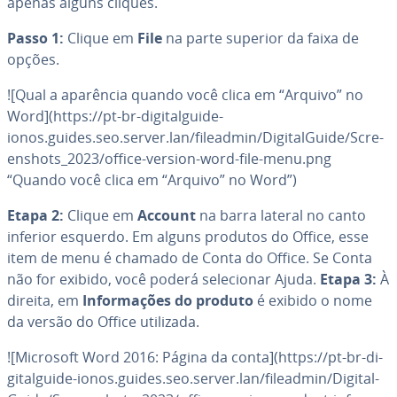
apenas alguns cliques.
Passo 1:
Clique em
File
na parte superior da faixa de
opções.
![Qual a aparência quando você clica em “Arquivo” no
Word](https://pt-br-di­gi­tal­guide-
ionos.guides.seo.server.lan/fileadmin/Di­gi­tal­Guide/Scre­
enshots_2023/office-version-word-file-menu.png
“Quando você clica em “Arquivo” no Word”)
Etapa 2:
Clique em
Account
na barra lateral no canto
inferior esquerdo. Em alguns produtos do Office, esse
item de menu é chamado de Conta do Office. Se Conta
não for exibido, você poderá se­le­ci­o­nar Ajuda.
Etapa 3:
À
direita, em
In­for­ma­ções do produto
é exibido o nome
da versão do Office utilizada.
![Microsoft Word 2016: Página da conta](https://pt-br-di­
gi­tal­guide-ionos.guides.seo.server.lan/fileadmin/Di­gi­tal­