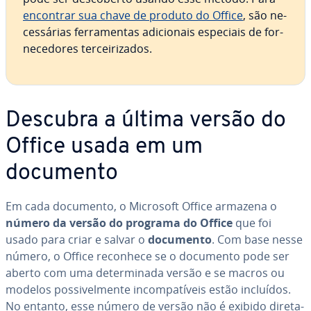
encontrar sua chave de produto do Office
, são ne­
ces­sá­rias fer­ra­men­tas adi­ci­o­nais especiais de for­
ne­ce­do­res ter­cei­ri­za­dos.
Descubra a última versão do
Office usada em um
documento
Em cada documento, o Microsoft Office armazena o
número da versão do programa do Office
que foi
usado para criar e salvar o
documento
. Com base nesse
número, o Office reconhece se o documento pode ser
aberto com uma de­ter­mi­nada versão e se macros ou
modelos pos­si­vel­mente in­com­pa­tí­veis estão incluídos.
No entanto, esse número de versão não é exibido di­re­ta­