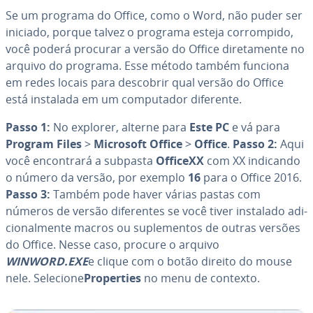
Se um programa do Office, como o Word, não puder ser
iniciado, porque talvez o programa esteja cor­rom­pido,
você poderá procurar a versão do Office di­re­ta­mente no
arquivo do programa. Esse método também funciona
em redes locais para descobrir qual versão do Office
está instalada em um com­pu­ta­dor diferente.
Passo 1:
No explorer, alterne para
Este PC
e vá para
Program Files
>
Microsoft Office
>
Office
.
Passo 2:
Aqui
você en­con­trará a subpasta
OfficeXX
com XX indicando
o número da versão, por exemplo
16
para o Office 2016.
Passo 3:
Também pode haver várias pastas com
números de versão di­fe­ren­tes se você tiver instalado adi­
ci­o­nal­mente macros ou su­ple­men­tos de outras versões
do Office. Nesse caso, procure o arquivo
WINWORD.EXE
e clique com o botão direito do mouse
nele. Selecione
Pro­per­ties
no menu de contexto.