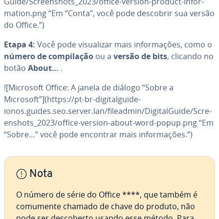
Guide/Scre­enshots_2023/office-version-product-in­for­
ma­tion.png “Em “Conta”, você pode descobrir sua versão
do Office.”)
Etapa 4:
Você pode vi­su­a­li­zar mais in­for­ma­ções, como o
número de com­pi­la­ção
ou a
versão de bits
, clicando no
botão
About…
.
![Microsoft Office: A janela de diálogo “Sobre a
Microsoft”](https://pt-br-di­gi­tal­guide-
ionos.guides.seo.server.lan/fileadmin/Di­gi­tal­Guide/Scre­
enshots_2023/office-version-about-word-popup.png “Em
“Sobre…” você pode encontrar mais in­for­ma­ções.”)
Nota
O número de série do Office ****, que também é
comumente chamado de chave do produto, não
pode ser des­co­berto usando esse método. Para