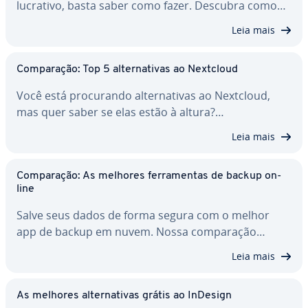
lucrativo, basta saber como fazer. Descubra como…
Leia mais
Com­pa­ra­ção: Top 5 al­ter­na­ti­vas ao Nextcloud
Você está pro­cu­rando al­ter­na­ti­vas ao Nextcloud,
mas quer saber se elas estão à altura?…
Leia mais
Com­pa­ra­ção: As melhores fer­ra­men­tas de backup on-
line
Salve seus dados de forma segura com o melhor
app de backup em nuvem. Nossa com­pa­ra­ção…
Leia mais
As melhores al­ter­na­ti­vas grátis ao InDesign