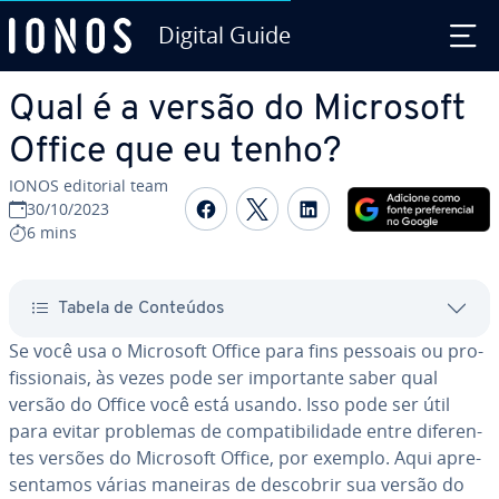
Digital Guide
Ir para o conteúdo principal
Qual é a versão do Microsoft
Office que eu tenho?
IONOS editorial team
Com­par­ti­lhar no Faceboo
Com­par­ti­lhar no Twi
Com­par­ti­lhar n
30/10/2023
6 mins
Tabela de Conteúdos
Se você usa o Microsoft Office para fins pessoais ou pro­
fis­si­o­nais, às vezes pode ser im­por­tante saber qual
versão do Office você está usando. Isso pode ser útil
para evitar problemas de com­pa­ti­bi­li­dade entre di­fe­ren­
tes versões do Microsoft Office, por exemplo. Aqui apre­
sen­ta­mos várias maneiras de descobrir sua versão do