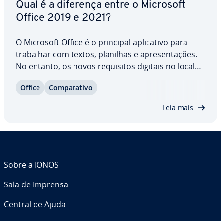
Qual é a diferença entre o Microsoft
Office 2019 e 2021?
O Microsoft Office é o principal apli­ca­tivo para
trabalhar com textos, planilhas e apre­sen­ta­ções.
No entanto, os novos re­qui­si­tos digitais no local
de trabalho exigem mais do Office. O Office 2019 e
Office
Com­pa­ra­tivo
o 2021 são muito di­fe­ren­tes, es­pe­ci­al­mente
quando se trata de funções de trabalho…
Leia mais
Sobre a IONOS
Sala de Imprensa
Central de Ajuda