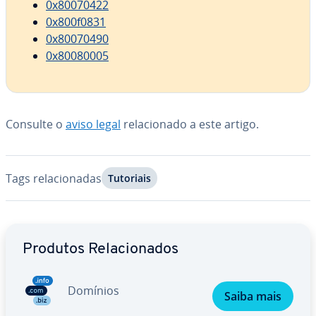
0x80070422
0x800f0831
0x80070490
0x80080005
Consulte o
aviso legal
re­la­ci­o­nado a este artigo.
Tags re­la­ci­o­na­das
Tutoriais
Ir para o menu principal
Produtos Re­la­ci­o­na­dos
Domínios
Saiba mais