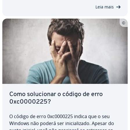
deve ter sua origem des­co­berta e combatida.
Leia mais
Não…
Como so­lu­ci­o­nar o código de erro
0xc0000225?
O código de erro 0xc0000225 indica que o seu
Windows não poderá ser ini­ci­a­li­zado. Apesar do