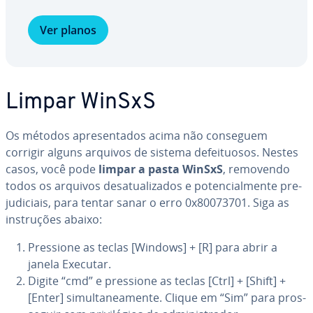
Ver planos
Limpar WinSxS
Os métodos apre­sen­ta­dos acima não conseguem
corrigir alguns arquivos de sistema de­fei­tu­o­sos. Nestes
casos, você pode
limpar a pasta WinSxS
, removendo
todos os arquivos de­sa­tu­a­li­za­dos e po­ten­ci­al­mente pre­
ju­di­ci­ais, para tentar sanar o erro 0x80073701. Siga as
ins­tru­ções abaixo:
Pressione as teclas [Windows] + [R] para abrir a
janela Executar.
Digite “cmd” e pressione as teclas [Ctrl] + [Shift] +
[Enter] si­mul­ta­ne­a­mente. Clique em “Sim” para pros­