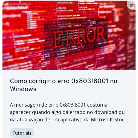
Como corrigir o erro 0x803f8001 no
Windows
A mensagem de erro 0x803f8001 costuma
aparecer quando algo dá errado no download ou
na atu­a­li­za­ção de um apli­ca­tivo da Microsoft Store.
No Minecraft Launcher, o 0x803f8001 é comum,
Tutoriais
por exemplo. Embora não seja sério, esse código