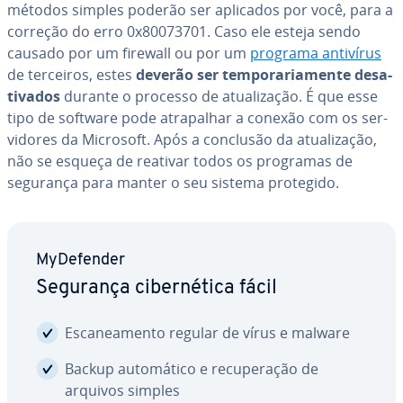
métodos simples poderão ser aplicados por você, para a
correção do erro 0x80073701. Caso ele esteja sendo
causado por um firewall ou por um
programa antivírus
de terceiros, estes
deverão ser tem­po­ra­ri­a­mente de­sa­
ti­va­dos
durante o processo de atu­a­li­za­ção. É que esse
tipo de software pode atra­pa­lhar a conexão com os ser­
vi­do­res da Microsoft. Após a conclusão da atu­a­li­za­ção,
não se esqueça de reativar todos os programas de
segurança para manter o seu sistema protegido.
My­De­fen­der
Segurança ci­ber­né­tica fácil
Es­ca­ne­a­mento regular de vírus e malware
Backup au­to­má­tico e re­cu­pe­ra­ção de
arquivos simples