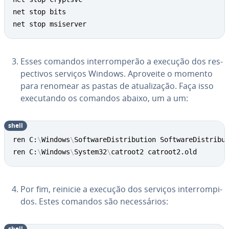
net stop bits

net stop msiserver
Esses comandos in­ter­rom­pe­rão a execução dos res­
pec­ti­vos serviços Windows. Aproveite o momento
para renomear as pastas de atu­a­li­za­ção. Faça isso
exe­cu­tando os comandos abaixo, um a um:
shell
ren C:
\
Windows
\
SoftwareDistribution SoftwareDistribut
ren C:
\
Windows
\
System32
\
catroot2 catroot2.old
Por fim, reinicie a execução dos serviços in­ter­rom­pi­
dos. Estes comandos são ne­ces­sá­rios:
shell