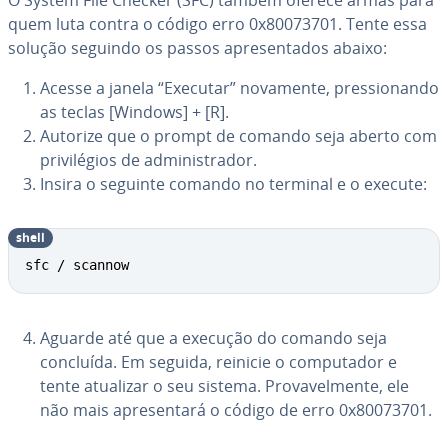
O System File Checker (SFC) também oferece armas para
quem luta contra o código erro 0x80073701. Tente essa
solução seguindo os passos apre­sen­ta­dos abaixo:
Acesse a janela “Executar” novamente, pres­si­o­nando
as teclas [Windows] + [R].
Autorize que o prompt de comando seja aberto com
pri­vi­lé­gios de ad­mi­nis­tra­dor.
Insira o seguinte comando no terminal e o execute:
shell
sfc / scannow
Aguarde até que a execução do comando seja
concluída. Em seguida, reinicie o com­pu­ta­dor e
tente atualizar o seu sistema. Pro­va­vel­mente, ele
não mais apre­sen­tará o código de erro 0x80073701.