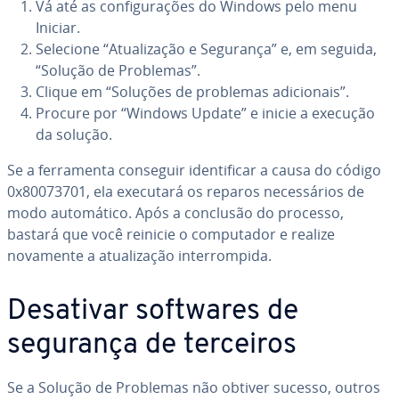
Vá até as con­fi­gu­ra­ções do Windows pelo menu
Iniciar.
Selecione “Atu­a­li­za­ção e Segurança” e, em seguida,
“Solução de Problemas”.
Clique em “Soluções de problemas adi­ci­o­nais”.
Procure por “Windows Update” e inicie a execução
da solução.
Se a fer­ra­menta conseguir iden­ti­fi­car a causa do código
0x80073701, ela executará os reparos ne­ces­sá­rios de
modo au­to­má­tico. Após a conclusão do processo,
bastará que você reinicie o com­pu­ta­dor e realize
novamente a atu­a­li­za­ção in­ter­rom­pida.
Desativar softwares de
segurança de terceiros
Se a Solução de Problemas não obtiver sucesso, outros