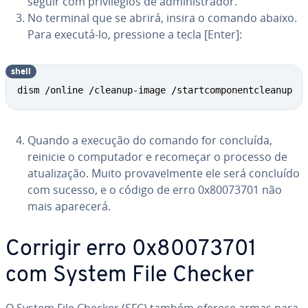
se­guir com pri­vi­lé­gios de ad­mi­nis­tra­dor.
No terminal que se abrirá, insira o comando abaixo.
Para executá-lo, pressione a tecla [Enter]:
shell
dism /online /cleanup-image /startcomponentcleanup
Quando a execução do comando for concluída,
reinicie o com­pu­ta­dor e recomeçar o processo de
atu­a­li­za­ção. Muito pro­va­vel­mente ele será concluído
com sucesso, e o código de erro 0x80073701 não
mais aparecerá.
Corrigir erro 0x80073701
com System File Checker