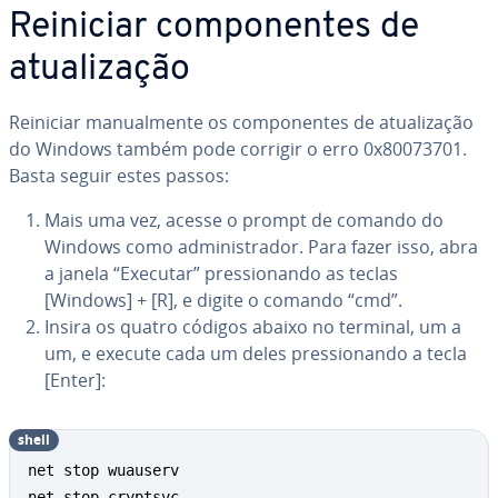
Reiniciar com­po­nen­tes de
atu­a­li­za­ção
Reiniciar ma­nu­al­mente os com­po­nen­tes de atu­a­li­za­ção
do Windows também pode corrigir o erro 0x80073701.
Basta seguir estes passos:
Mais uma vez, acesse o prompt de comando do
Windows como ad­mi­nis­tra­dor. Para fazer isso, abra
a janela “Executar” pres­si­o­nando as teclas
[Windows] + [R], e digite o comando “cmd”.
Insira os quatro códigos abaixo no terminal, um a
um, e execute cada um deles pres­si­o­nando a tecla
[Enter]:
shell
net stop wuauserv

net stop cryptsvc
