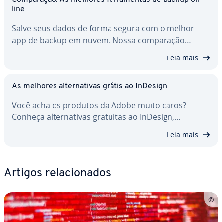
Com­pa­ra­ção: As melhores fer­ra­men­tas de backup on-
line
Salve seus dados de forma segura com o melhor
app de backup em nuvem. Nossa com­pa­ra­ção…
Leia mais
As melhores al­ter­na­ti­vas grátis ao InDesign
Você acha os produtos da Adobe muito caros?
Conheça al­ter­na­ti­vas gratuitas ao InDesign,…
Leia mais
Artigos re­la­ci­o­na­dos