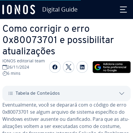
Digital Guide
Ir para o conteúdo principal
Como corrigir o erro
0x80073701 e pos­si­bi­li­tar
atu­a­li­za­ções
IONOS editorial team
Com­par­ti­lhar no Faceboo
Com­par­ti­lhar no Twi
Com­par­ti­lhar n
26/11/2024
6 mins
Tabela de Conteúdos
Even­tu­al­mente, você se deparará com o código de erro
0x80073701 se algum arquivo de sistema es­pe­cí­fico do
Windows estiver ausente ou da­ni­fi­cado. Para que as atu­
a­li­za­ções voltem a ser exe­cu­ta­das como de costume,