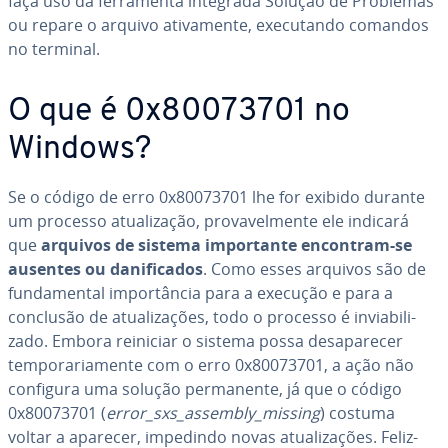
faça uso da fer­ra­menta integrada Solução de Problemas
ou repare o arquivo ati­va­mente, exe­cu­tando comandos
no terminal.
O que é 0x80073701 no
Windows?
Se o código de erro 0x80073701 lhe for exibido durante
um processo atu­a­li­za­ção, pro­va­vel­mente ele indicará
que
arquivos de sistema im­por­tante encontram-se
ausentes ou da­ni­fi­ca­dos
. Como esses arquivos são de
fun­da­men­tal im­por­tân­cia para a execução e para a
conclusão de atu­a­li­za­ções, todo o processo é in­vi­a­bi­li­
zado. Embora reiniciar o sistema possa de­sa­pa­re­cer
tem­po­ra­ri­a­mente com o erro 0x80073701, a ação não
configura uma solução per­ma­nente, já que o código
0x80073701 (
error_sxs_assembly_missing
) costuma
voltar a aparecer, impedindo novas atu­a­li­za­ções. Fe­liz­