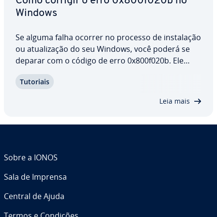
Como corrigir o erro 0x800f020b no
Windows
Se alguma falha ocorrer no processo de ins­ta­la­ção
ou atu­a­li­za­ção do seu Windows, você poderá se
deparar com o código de erro 0x800f020b. Ele
costuma ser causado por ins­ta­la­ções ou atu­a­li­za­
Tutoriais
ções mal­su­ce­di­das, ou com­po­nen­tes de sistema
cor­rom­pi­dos. Não deixe de atualizar o seu…
Leia mais
Sobre a IONOS
Sala de Imprensa
Central de Ajuda
Termos e Condições