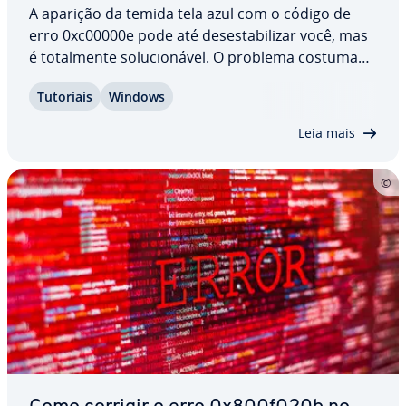
A aparição da temida tela azul com o código de
erro 0xc00000e pode até de­ses­ta­bi­li­zar você, mas
é to­tal­mente so­lu­ci­o­ná­vel. O problema costuma
ser causado por ausências de dis­po­si­ti­vos,
Tutoriais
Windows
arquivos de ini­ci­a­li­za­ção de partição com defeito
ou mudanças recentes de hardware ou software.…
Leia mais