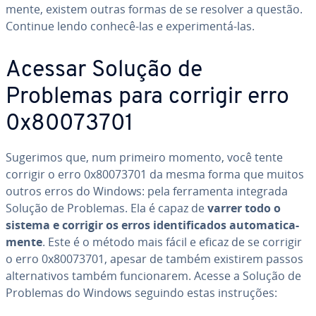
mente, existem outras formas de se resolver a questão.
Continue lendo conhecê-las e ex­pe­ri­mentá-las.
Acessar Solução de
Problemas para corrigir erro
0x80073701
Sugerimos que, num primeiro momento, você tente
corrigir o erro 0x80073701 da mesma forma que muitos
outros erros do Windows: pela fer­ra­menta integrada
Solução de Problemas. Ela é capaz de
varrer todo o
sistema e corrigir os erros iden­ti­fi­ca­dos au­to­ma­ti­ca­
mente
. Este é o método mais fácil e eficaz de se corrigir
o erro 0x80073701, apesar de também existirem passos
al­ter­na­ti­vos também fun­ci­o­na­rem. Acesse a Solução de
Problemas do Windows seguindo estas ins­tru­ções: