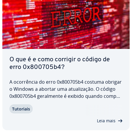
O que é e como corrigir o código de
erro 0x800705b4?
A ocor­rên­cia do erro 0x800705b4 costuma obrigar
o Windows a abortar uma atu­a­li­za­ção. O código
0x800705b4 ge­ral­mente é exibido quando com­po­
nen­tes do sistema param de responder, in­ter­rom­
Tutoriais
pendo o processo. Nosso tutorial apresenta es­tra­
té­gias e soluções simples para tratar e corrigir…
Leia mais