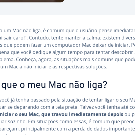
 um Mac não liga, é comum que o usuário pense ime­di­a­ta
ai sair caro!”. Contudo, tente manter a calma: existem diver
s que podem fazer um com­pu­ta­dor Mac deixar de iniciar. Po
 pena que você dedique algum tempo para tentar descobrir a
blema. Conheça, agora, as situações mais comuns que po
 um Mac a não iniciar e as res­pec­ti­vas soluções.
 que o meu Mac não liga?
 você já tenha passado pela situação de tentar ligar o seu M
uar se deparando com a tela preta. Talvez você tenha até co
iniciar o seu Mac, que travou ime­di­a­ta­mente depois
ou p
iciar sozinho. Em situações como essas, é comum que pre­o­c
areçam, prin­ci­pal­mente com a perda de dados im­por­tan­te