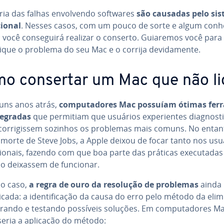
ria das falhas en­vol­vendo softwares
são causadas pelo si
i­o­nal
. Nesses casos, com um pouco de sorte e algum co­nhe
 você con­se­guirá realizar o conserto. Guiaremos você para 
ti­que o problema do seu Mac e o corrija de­vi­da­mente.
o consertar um Mac que não li
guns anos atrás,
com­pu­ta­do­res Mac possuíam ótimas fer­
te­gra­das
que permitiam que usuários ex­pe­ri­en­tes di­ag­nos­ti
cor­ri­gis­sem sozinhos os problemas mais comuns. No entan
 morte de Steve Jobs, a Apple deixou de focar tanto nos usu
­si­o­nais, fazendo com que boa parte das práticas exe­cu­ta­da
o deixassem de funcionar.
o caso,
a regra de ouro da resolução de problemas
ainda
icada: a iden­ti­fi­ca­ção da causa do erro pelo método da eli­mi
trando e testando possíveis soluções. Em com­pu­ta­do­res Ma
seria a aplicação do método: