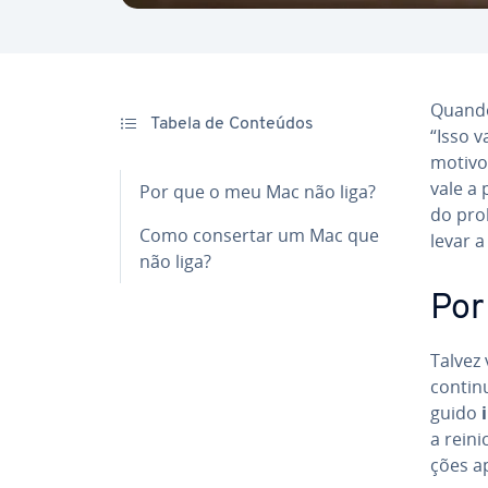
Quando
Tabela de Conteúdos
“Isso v
motivo
vale a
Por que o meu Mac não liga?
do pro
Como consertar um Mac que
levar a
não liga?
Por
Talvez
contin
guido
a rein
ções ap