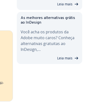
Leia mais
As melhores al­ter­na­ti­vas grátis
ao InDesign
Você acha os produtos da
Adobe muito caros? Conheça
al­ter­na­ti­vas gratuitas ao
InDesign,…
Leia mais
si­