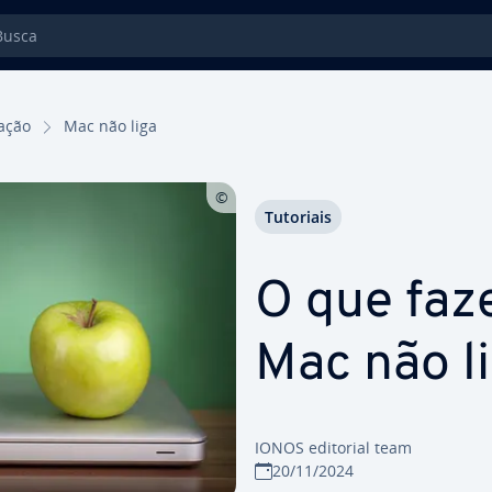
sca
ra­ção
Mac não liga
Tutoriais
O que faz
Mac não l
IONOS editorial team
20/11/2024