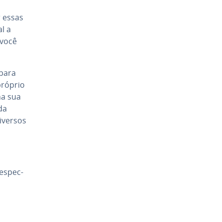
 essas
al a
 você
para
 próprio
na sua
da
iversos
res­pec­