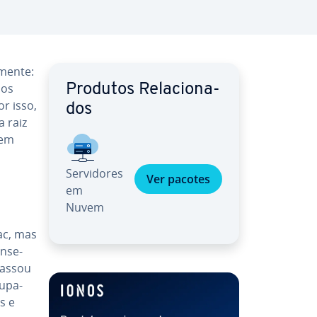
­mente:
sos
Produtos Re­la­ci­o­na­
r isso,
dos
 raiz
dem
Ser­vi­do­res
Ver pacotes
em
Nuvem
ac, mas
n­se­
assou
u­pa­
s e