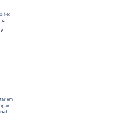
diá-lo
ona:
 é
e
star em
n­guir
­nal