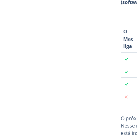
(softw
O
Mac
liga
✓
✓
✓
✗
O próx
Nesse 
está in