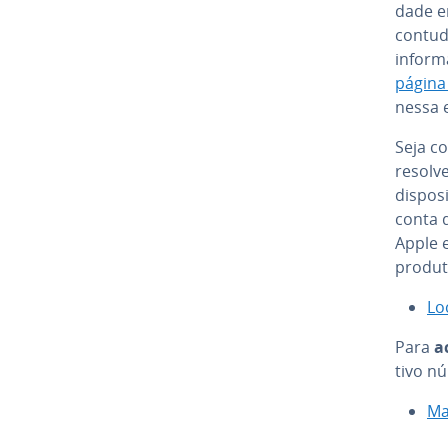
dade e
contud
in­for­
página 
nessa e
Seja c
resolve
dis­po­
conta d
Apple 
produt
Lo
Para
a
tivo n
Ma