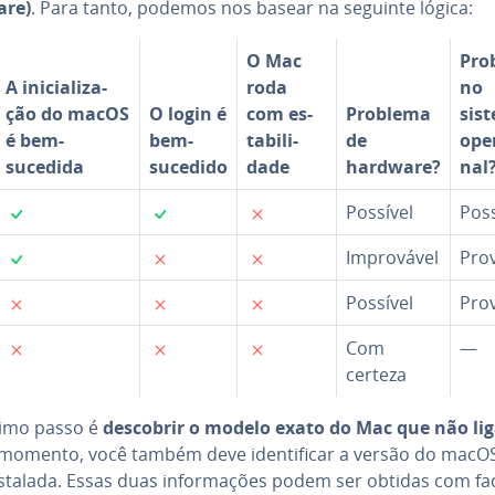
are)
. Para tanto, podemos nos basear na seguinte lógica:
O Mac
Pro
A ini­ci­a­li­za­
roda
no
ção do macOS
O login é
com es­
Problema
sis
é bem-
bem-
ta­bi­li­
de
ope­r
sucedida
sucedido
dade
hardware?
nal
✓
✓
✗
Possível
Poss
✓
✗
✗
Im­pro­vá­vel
Pro
✗
✗
✗
Possível
Pro
✗
✗
✗
Com
—
certeza
imo passo é
descobrir o modelo exato do Mac que não li
momento, você também deve iden­ti­fi­car a versão do macO
stalada. Essas duas in­for­ma­ções podem ser obtidas com fa­ci­