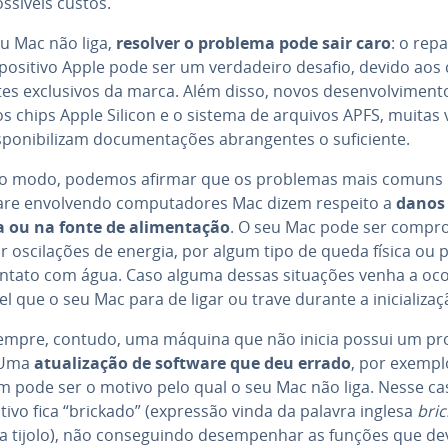
ssíveis custos.
eu Mac não liga,
resolver o problema pode sair caro
: o rep
po­si­tivo Apple pode ser um ver­da­deiro desafio, devido aos
tes ex­clu­si­vos da marca. Além disso, novos de­sen­vol­vi­men­t
s chips Apple Silicon e o sistema de arquivos APFS, muitas 
po­ni­bi­li­zam do­cu­men­ta­ções abran­gen­tes o su­fi­ci­ente.
o modo, podemos afirmar que os problemas mais comuns
re en­vol­vendo com­pu­ta­do­res Mac dizem respeito a
danos
a ou na fonte de ali­men­ta­ção
. O seu Mac pode ser com­pr
r os­ci­la­ções de energia, por algum tipo de queda física ou 
ontato com água. Caso alguma dessas situações venha a oco
l que o seu Mac para de ligar ou trave durante a ini­ci­a­li­za­ç
mpre, contudo, uma máquina que não inicia possui um p
. Uma
atu­a­li­za­ção de software que deu errado
, por exempl
 pode ser o motivo pelo qual o seu Mac não liga. Nesse ca
si­tivo fica “brickado” (expressão vinda da palavra inglesa
bric
ca tijolo), não con­se­guindo de­sem­pe­nhar as funções que de