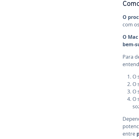
Como 
O proce
com os 
O Mac l
bem-su
Para de
entend
O 
O 
O 
O s
so
De­pen
po­ten­
entre