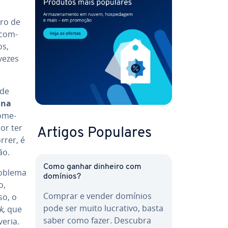
aro de
 com­
os,
vezes
 de
 na
o­me­
por ter
Artigos Populares
rrer, é
ão.
Como ganhar dinheiro com
roblema
domínios?
o,
Comprar e vender domínios
so, o
pode ser muito lucrativo, basta
k
, que
saber como fazer. Descubra
veria.