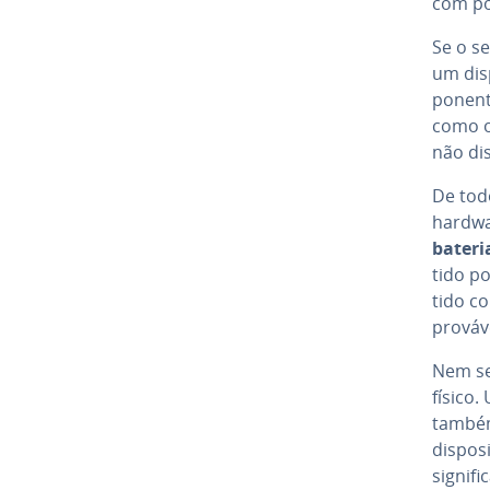
com po
Se o s
um dis­
po­nen­
como o
não dis­
De tod
hardwa
bateri
tido po
tido c
prováve
Nem se
físico
também
dis­po­
signifi