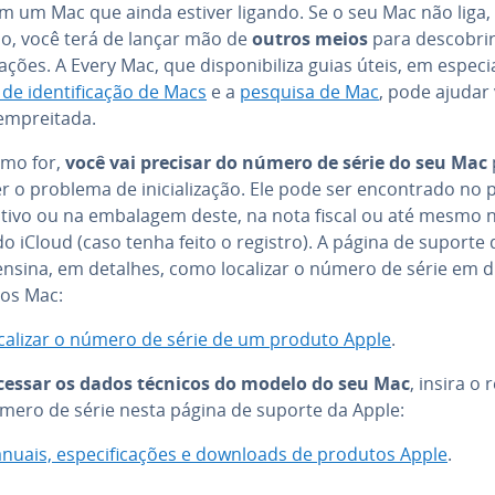
m um Mac que ainda estiver ligando. Se o seu Mac não liga,
o, você terá de lançar mão de
outros meios
para descobrir
ma­ções. A Every Mac, que dis­po­ni­bi­liza guias úteis, em especi
de iden­ti­fi­ca­ção de Macs
e a
pesquisa de Mac
, pode ajudar
m­prei­tada.
omo for,
você vai precisar do número de série do seu Mac
r o problema de ini­ci­a­li­za­ção. Ele pode ser en­con­trado no
si­tivo ou na embalagem deste, na nota fiscal ou até mesmo 
o iCloud (caso tenha feito o registro). A página de suporte 
ensina, em detalhes, como localizar o número de série em d
os Mac:
calizar o número de série de um produto Apple
.
cessar os dados técnicos do modelo do seu Mac
, insira o 
úmero de série nesta página de suporte da Apple:
nuais, es­pe­ci­fi­ca­ções e downloads de produtos Apple
.