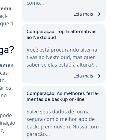
como…
stema
Leia mais
­ci­
que di­
Com­pa­ra­ção: Top 5 al­ter­na­ti­vas
ao Nextcloud
ga?
Você está pro­cu­rando al­ter­na­
ti­vas ao Nextcloud, mas quer
saber se elas estão à altura?…
ra­men­
­cas­
Leia mais
to,
ários
Com­pa­ra­ção: As melhores fer­ra­
s no
men­tas de backup on-line
Salve seus dados de forma
 pode
segura com o melhor app de
­na­ção,
backup em nuvem. Nossa com­
c,
pa­ra­ção…