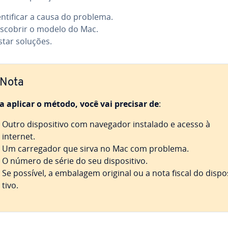
n­ti­fi­car a causa do problema.
scobrir o modelo do Mac.
star soluções.
Nota
a aplicar o método, você vai precisar de
:
Outro dis­po­si­tivo com navegador instalado e acesso à
internet.
Um car­re­ga­dor que sirva no Mac com problema.
O número de série do seu dis­po­si­tivo.
Se possível, a embalagem original ou a nota fiscal do dis­po­
tivo.