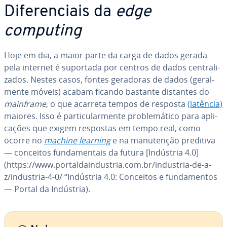
Di­fe­ren­ci­ais da
edge
computing
Hoje em dia, a maior parte da carga de dados gerada
pela internet é suportada por centros de dados cen­tra­li­
za­dos. Nestes casos, fontes geradoras de dados (ge­ral­
mente móveis) acabam ficando bastante distantes do
mainframe
, o que acarreta tempos de resposta
(latência)
maiores. Isso é par­ti­cu­lar­mente pro­ble­má­tico para apli­
ca­ções que exigem respostas em tempo real, como
ocorre no
machine learning
e na ma­nu­ten­ção preditiva
— conceitos fun­da­men­tais da futura [Indústria 4.0]
(https://www.por­tal­dain­dus­tria.com.br/industria-de-a-
z/industria-4-0/ “Indústria 4.0: Conceitos e fun­da­men­tos
— Portal da Indústria).