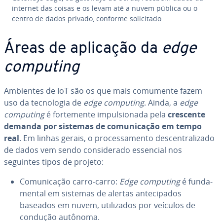
internet das coisas e os levam até a nuvem pública ou o
centro de dados privado, conforme so­li­ci­tado
Áreas de aplicação da
edge
computing
Ambientes de IoT são os que mais comumente fazem
uso da tec­no­lo­gia de
edge computing
. Ainda, a
edge
computing
é for­te­mente im­pul­si­o­nada pela
crescente
demanda por sistemas de co­mu­ni­ca­ção em tempo
real
. Em linhas gerais, o pro­ces­sa­mento des­cen­tra­li­zado
de dados vem sendo con­si­de­rado essencial nos
seguintes tipos de projeto:
Co­mu­ni­ca­ção carro-carro:
Edge computing
é fun­da­
men­tal em sistemas de alertas an­te­ci­pa­dos
baseados em nuvem, uti­li­za­dos por veículos de
condução autônoma.