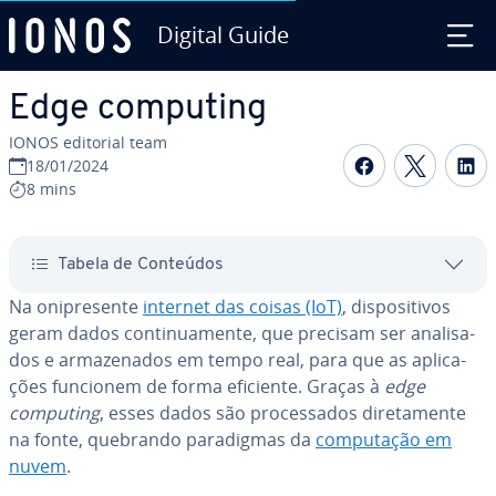
Digital Guide
Ir para o conteúdo principal
Edge computing
IONOS editorial team
Com­par­ti­
Com­par
C
18/01/2024
8 mins
Tabela de Conteúdos
Na oni­pre­sente
internet das coisas (IoT)
, dis­po­si­ti­vos
geram dados con­ti­nu­a­mente, que precisam ser ana­li­sa­
dos e ar­ma­ze­na­dos em tempo real, para que as apli­ca­
ções funcionem de forma eficiente. Graças à
edge
computing
, esses dados são pro­ces­sa­dos di­re­ta­mente
na fonte, quebrando pa­ra­dig­mas da
com­pu­ta­ção em
nuvem
.