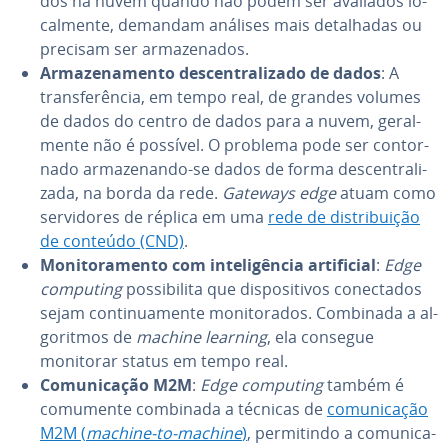
dos na nuvem quando não podem ser avaliados lo­
cal­mente, demandam análises mais de­ta­lha­das ou
precisam ser ar­ma­ze­na­dos.
Ar­ma­ze­na­mento des­cen­tra­li­zado de dados
: A
trans­fe­rên­cia, em tempo real, de grandes volumes
de dados do centro de dados para a nuvem, ge­ral­
mente não é possível. O problema pode ser con­tor­
nado ar­ma­ze­nando-se dados de forma des­cen­tra­li­
zada, na borda da rede.
Gateways edge
atuam como
ser­vi­do­res de réplica em uma
rede de dis­tri­bui­ção
de conteúdo (CND)
.
Mo­ni­to­ra­mento com in­te­li­gên­cia ar­ti­fi­cial
:
Edge
computing
pos­si­bi­lita que dis­po­si­ti­vos co­nec­ta­dos
sejam con­ti­nu­a­mente mo­ni­to­ra­dos. Combinada a al­
go­rit­mos de
machine learning
, ela consegue
monitorar status em tempo real.
Co­mu­ni­ca­ção M2M
:
Edge computing
também é
comumente combinada a técnicas de
co­mu­ni­ca­ção
M2M (
machine-to-machine
)
, per­mi­tindo a co­mu­ni­ca­