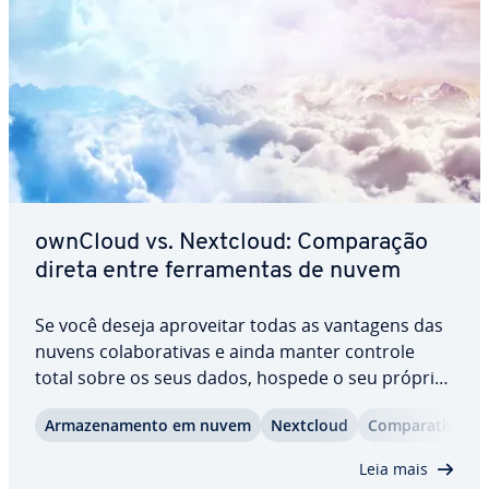
ownCloud vs. Nextcloud: Com­pa­ra­ção
direta entre fer­ra­men­tas de nuvem
Se você deseja apro­vei­tar todas as vantagens das
nuvens co­la­bo­ra­ti­vas e ainda manter controle
total sobre os seus dados, hospede o seu próprio
servidor. Entre as opções estão ownCloud e
Ar­ma­ze­na­mento em nuvem
Nextcloud
Com­pa­ra­tivo
Nextcloud, que se destacam pela com­pa­ti­bi­li­dade
com pra­ti­ca­mente qualquer servidor. Antes de…
Leia mais