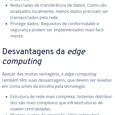
Reduz taxas de trans­fe­rên­cia de dados: Como são
ana­li­sa­dos lo­cal­mente, menos dados precisam ser
trans­por­ta­dos pela rede.
Protege dados: Re­qui­si­tos de con­for­mi­dade e
segurança podem ser im­ple­men­ta­dos mais fa­cil­
mente.
Des­van­ta­gens da
edge
computing
Apesar das muitas vantagens, a
edge computing
também têm suas des­van­ta­gens, que devem ser levadas
em conta antes da escolha pela tec­no­lo­gia:
Estrutura de rede mais complexa: Sistemas dis­tri­buí­
dos são mais complexos que in­fra­es­tru­tu­ras de
nuvem cen­tra­li­za­das.