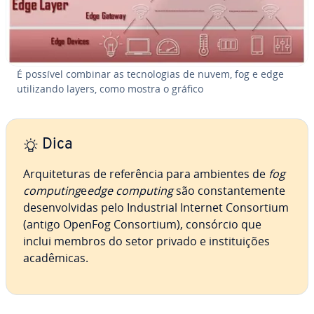
É possível combinar as tec­no­lo­gias de nuvem, fog e edge
uti­li­zando layers, como mostra o gráfico
Dica
Ar­qui­te­tu­ras de re­fe­rên­cia para ambientes de
fog
computing
e
edge computing
são cons­tan­te­mente
de­sen­vol­vi­das pelo In­dus­trial Internet Con­sor­tium
(antigo OpenFog Con­sor­tium), consórcio que
inclui membros do setor privado e ins­ti­tui­ções
aca­dê­mi­cas.