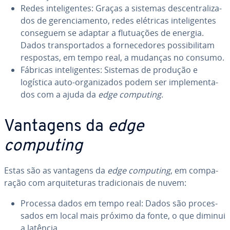
Redes in­te­li­gen­tes: Graças a sistemas des­cen­tra­li­za­
dos de ge­ren­ci­a­mento, redes elétricas in­te­li­gen­tes
conseguem se adaptar a flu­tu­a­ções de energia.
Dados trans­por­ta­dos a for­ne­ce­do­res pos­si­bi­li­tam
respostas, em tempo real, a mudanças no consumo.
Fábricas in­te­li­gen­tes: Sistemas de produção e
logística auto-or­ga­ni­za­dos podem ser im­ple­men­ta­
dos com a ajuda da
edge computing
.
Vantagens da
edge
computing
Estas são as vantagens da
edge computing
, em com­pa­
ra­ção com ar­qui­te­tu­ras tra­di­ci­o­nais de nuvem:
Processa dados em tempo real: Dados são pro­ces­
sa­dos em local mais próximo da fonte, o que diminui
a latência.