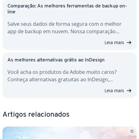
Com­pa­ra­ção: As melhores fer­ra­men­tas de backup on-
line
Salve seus dados de forma segura com o melhor
app de backup em nuvem. Nossa com­pa­ra­ção…
Leia mais
As melhores al­ter­na­ti­vas grátis ao InDesign
Você acha os produtos da Adobe muito caros?
Conheça al­ter­na­ti­vas gratuitas ao InDesign,…
Leia mais
Artigos re­la­ci­o­na­dos