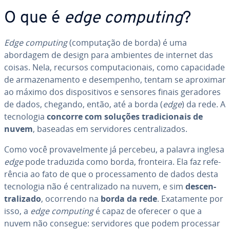
O que é
edge computing
?
Edge computing
(com­pu­ta­ção de borda) é uma
abordagem de design para ambientes de internet das
coisas. Nela, recursos com­pu­ta­ci­o­nais, como ca­pa­ci­dade
de ar­ma­ze­na­mento e de­sem­pe­nho, tentam se aproximar
ao máximo dos dis­po­si­ti­vos e sensores finais geradores
de dados, chegando, então, até a borda (
edge
) da rede. A
tec­no­lo­gia
concorre com soluções tra­di­ci­o­nais de
nuvem
, baseadas em ser­vi­do­res cen­tra­li­za­dos.
Como você pro­va­vel­mente já percebeu, a palavra inglesa
edge
pode traduzida como borda, fronteira. Ela faz re­fe­
rên­cia ao fato de que o pro­ces­sa­mento de dados desta
tec­no­lo­gia não é cen­tra­li­zado na nuvem, e sim
des­cen­
tra­li­zado
, ocorrendo na
borda da rede
. Exa­ta­mente por
isso, a
edge computing
é capaz de oferecer o que a
nuvem não consegue: ser­vi­do­res que podem processar