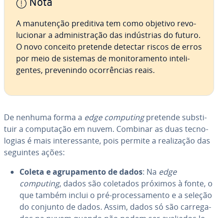
Nota
A ma­nu­ten­ção preditiva tem como objetivo re­vo­
lu­ci­o­nar a ad­mi­nis­tra­ção das in­dús­trias do futuro.
O novo conceito pretende detectar riscos de erros
por meio de sistemas de mo­ni­to­ra­mento in­te­li­
gen­tes, pre­ve­nindo ocor­rên­cias reais.
De nenhuma forma a
edge computing
pretende subs­ti­
tuir a com­pu­ta­ção em nuvem. Combinar as duas tec­no­
lo­gias é mais in­te­res­sante, pois permite a re­a­li­za­ção das
seguintes ações:
Coleta e agru­pa­mento de dados
: Na
edge
computing
, dados são coletados próximos à fonte, o
que também inclui o pré-pro­ces­sa­mento e a seleção
do conjunto de dados. Assim, dados só são car­re­ga­