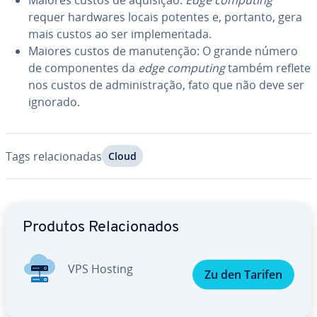
Maiores custos de aquisição:
Edge computing
requer hardwares locais potentes e, portanto, gera
mais custos ao ser im­ple­men­tada.
Maiores custos de ma­nu­ten­ção: O grande número
de com­po­nen­tes da
edge computing
também reflete
nos custos de ad­mi­nis­tra­ção, fato que não deve ser
ignorado.
Tags re­la­ci­o­na­das
Cloud
Ir para o menu principal
Produtos Re­la­ci­o­na­dos
VPS Hosting
Zu den Tarifen