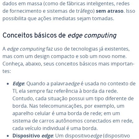
dados em massa (como de fábricas in­te­li­gen­tes, redes
de for­ne­ci­mento e sistemas de tráfego)
sem atraso
. Isso
pos­si­bi­lita que ações imediatas sejam tomadas.
Conceitos básicos de
edge computing
A
edge computing
faz uso de tec­no­lo­gias já exis­ten­tes,
mas com um design compacto e sob um novo nome.
Conheça, abaixo, seus conceitos básicos mais im­por­tan­
tes:
Edge
: Quando a palavra
edge
é usada no contexto de
TI, ela sempre faz re­fe­rên­cia à borda da rede.
Contudo, cada situação possui um tipo diferente de
borda. Nas te­le­co­mu­ni­ca­ções, por exemplo, um
aparelho celular é uma borda de rede; em um
sistema de carros autônomos co­nec­ta­dos em rede,
cada veículo in­di­vi­dual é uma borda.
Dis­po­si­tivo
edge
: Um dis­po­si­tivo
edge
(dis­po­si­tivo