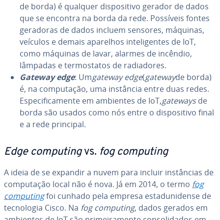
de borda) é qualquer dis­po­si­tivo gerador de dados
que se encontra na borda da rede. Possíveis fontes
geradoras de dados incluem sensores, máquinas,
veículos e demais aparelhos in­te­li­gen­tes de IoT,
como máquinas de lavar, alarmes de incêndio,
lâmpadas e ter­mos­ta­tos de ra­di­a­do­res.
Gateway edge
: Um
gateway edge
(
gateway
de borda)
é, na com­pu­ta­ção, uma instância entre duas redes.
Es­pe­ci­fi­ca­mente em ambientes de IoT,
gateways
de
borda são usados como nós entre o dis­po­si­tivo final
e a rede principal.
Edge computing
vs.
fog computing
A ideia de se expandir a nuvem para incluir ins­tân­cias de
com­pu­ta­ção local não é nova. Já em 2014, o termo
fog
computing
foi cunhado pela empresa es­ta­du­ni­dense de
tec­no­lo­gia Cisco. Na
fog computing
, dados gerados em
ambientes de IoT são pri­mei­ra­mente con­so­li­da­dos em