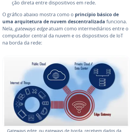
ção direta entre dis­po­si­ti­vos em rede.
O gráfico abaixo mostra como o
princípio básico de
uma ar­qui­te­tura de nuvem des­cen­tra­li­zada
funciona.
Nela,
gateways edge
atuam como in­ter­me­diá­rios entre o
com­pu­ta­dor central da nuvem e os dis­po­si­ti­vos de IoT
na borda da rede:
Gateways edge, ou gateways de borda, recebem dados da