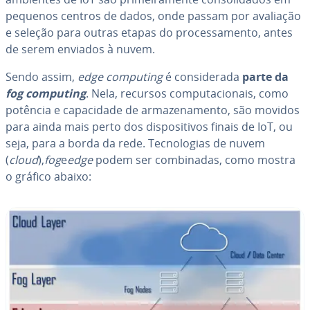
pequenos centros de dados, onde passam por avaliação
e seleção para outras etapas do pro­ces­sa­mento, antes
de serem enviados à nuvem.
Sendo assim,
edge computing
é con­si­de­rada
parte da
fog computing
. Nela, recursos com­pu­ta­ci­o­nais, como
potência e ca­pa­ci­dade de ar­ma­ze­na­mento, são movidos
para ainda mais perto dos dis­po­si­ti­vos finais de IoT, ou
seja, para a borda da rede. Tec­no­lo­gias de nuvem
(
cloud
),
fog
e
edge
podem ser com­bi­na­das, como mostra
o gráfico abaixo: