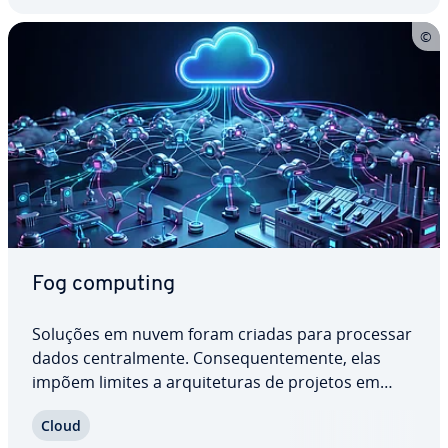
Fog computing
Soluções em nuvem foram criadas para processar
dados cen­tral­mente. Con­se­quen­te­mente, elas
impõem limites a ar­qui­te­tu­ras de projetos em
grande escala, devido a res­tri­ções da largura de
Cloud
banda. Para que projetos maiores e mais am­bi­ci­o­