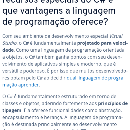
recursos especiais do C# e
que vantagens a linguagem
de pro­gra­ma­ção oferece?
Com seu ambiente de de­sen­vol­vi­mento especial
Visual
Studio
, o C# é fun­da­men­tal­mente
projetado para ve­lo­ci­
dade
. Como uma linguagem de pro­gra­ma­ção orientada
a objetos, o C# também ganha pontos com seu de­sen­
vol­vi­mento de apli­ca­ti­vos simples e moderno, que é
versátil e poderoso. É por isso que muitos de­sen­vol­ve­do­
res optam pelo C# ao decidir
qual linguagem de pro­gra­
ma­ção aprender
.
O C# é fun­da­men­tal­mente es­tru­tu­rado em torno de
classes e objetos, aderindo for­te­mente aos
prin­cí­pios de
tipagem
. Ela oferece fun­ci­o­na­li­da­des como abstração,
en­cap­su­la­mento e herança. A linguagem de pro­gra­ma­
ção é destinada prin­ci­pal­mente ao de­sen­vol­vi­mento