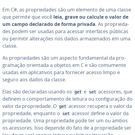
Em C#, as pro­pri­e­da­des são um elemento de uma classe
que permite que você
leia, grave ou calcule o valor de
um campo declarado de forma privada
. As pro­pri­e­da­
des podem ser usadas para acessar in­ter­fa­ces públicas
ou permitir al­te­ra­ções nos dados ar­ma­ze­na­dos em uma
classe.
As pro­pri­e­da­des são um aspecto fun­da­men­tal da pro­
gra­ma­ção orientada a objetos em C e são comumente
usadas em apli­ca­ti­vos para fornecer acesso limpo e
seguro aos dados da classe.
Elas são de­cla­ra­das usando os
e
acessores, que
get
set
definem o com­por­ta­mento de leitura ou con­fi­gu­ra­ção do
valor da pro­pri­e­dade. O
acessor recupera o valor da
get
pro­pri­e­dade, enquanto o
acessor define o valor da
set
pro­pri­e­dade. Uma pro­pri­e­dade pode ter um ou ambos
os acessores. Isso depende do fato de a pro­pri­e­dade ser