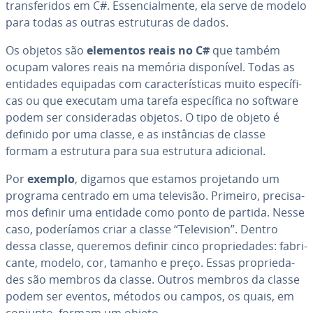
trans­fe­ri­dos em C#. Es­sen­ci­al­mente, ela serve de modelo
para todas as outras es­tru­tu­ras de dados.
Os objetos são
elementos reais no C#
que também
ocupam valores reais na memória dis­po­ní­vel. Todas as
entidades equipadas com ca­rac­te­rís­ti­cas muito es­pe­cí­fi­
cas ou que executam uma tarefa es­pe­cí­fica no software
podem ser con­si­de­ra­das objetos. O tipo de objeto é
definido por uma classe, e as ins­tân­cias de classe
formam a estrutura para sua estrutura adicional.
Por
exemplo
, digamos que estamos pro­je­tando um
programa centrado em uma televisão. Primeiro, pre­ci­sa­
mos definir uma entidade como ponto de partida. Nesse
caso, po­de­ría­mos criar a classe “Te­le­vi­sion”. Dentro
dessa classe, queremos definir cinco pro­pri­e­da­des: fa­bri­
cante, modelo, cor, tamanho e preço. Essas pro­pri­e­da­
des são membros da classe. Outros membros da classe
podem ser eventos, métodos ou campos, os quais, em