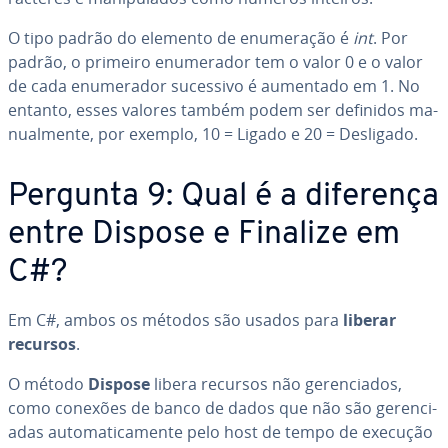
O tipo padrão do elemento de enu­me­ra­ção é
int
. Por
padrão, o primeiro enu­me­ra­dor tem o valor 0 e o valor
de cada enu­me­ra­dor sucessivo é aumentado em 1. No
entanto, esses valores também podem ser definidos ma­
nu­al­mente, por exemplo, 10 = Ligado e 20 = Desligado.
Pergunta 9: Qual é a diferença
entre Dispose e Finalize em
C#?
Em C#, ambos os métodos são usados para
liberar
recursos
.
O método
Dispose
libera recursos não ge­ren­ci­a­dos,
como conexões de banco de dados que não são ge­ren­ci­
a­das au­to­ma­ti­ca­mente pelo host de tempo de execução