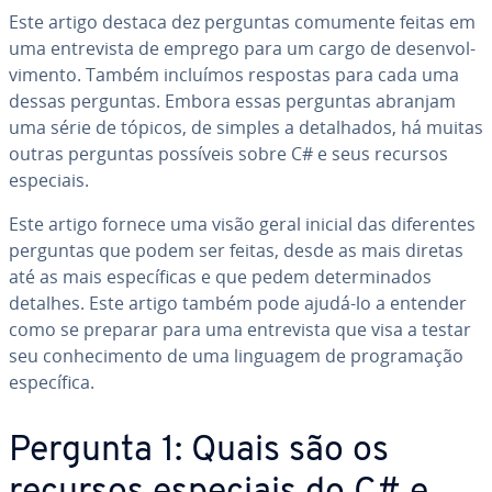
Este artigo destaca dez perguntas comumente feitas em
uma en­tre­vista de emprego para um cargo de de­sen­vol­
vi­mento. Também incluímos respostas para cada uma
dessas perguntas. Embora essas perguntas abranjam
uma série de tópicos, de simples a de­ta­lha­dos, há muitas
outras perguntas possíveis sobre C# e seus recursos
especiais.
Este artigo fornece uma visão geral inicial das di­fe­ren­tes
perguntas que podem ser feitas, desde as mais diretas
até as mais es­pe­cí­fi­cas e que pedem de­ter­mi­na­dos
detalhes. Este artigo também pode ajudá-lo a entender
como se preparar para uma en­tre­vista que visa a testar
seu co­nhe­ci­mento de uma linguagem de pro­gra­ma­ção
es­pe­cí­fica.
Pergunta 1: Quais são os