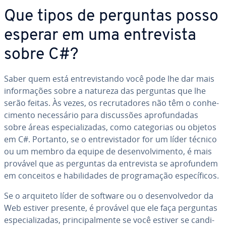
Que tipos de perguntas posso
esperar em uma en­tre­vista
sobre C#?
Saber quem está en­tre­vis­tando você pode lhe dar mais
in­for­ma­ções sobre a natureza das perguntas que lhe
serão feitas. Às vezes, os re­cru­ta­do­res não têm o co­nhe­
ci­mento ne­ces­sá­rio para dis­cus­sões apro­fun­da­das
sobre áreas es­pe­ci­a­li­za­das, como ca­te­go­rias ou objetos
em C#. Portanto, se o en­tre­vis­ta­dor for um líder técnico
ou um membro da equipe de de­sen­vol­vi­mento, é mais
provável que as perguntas da en­tre­vista se apro­fun­dem
em conceitos e ha­bi­li­da­des de pro­gra­ma­ção es­pe­cí­fi­cos.
Se o arquiteto líder de software ou o de­sen­vol­ve­dor da
Web estiver presente, é provável que ele faça perguntas
es­pe­ci­a­li­za­das, prin­ci­pal­mente se você estiver se can­di­