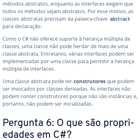
métodos abstratos, enquanto as in­ter­fa­ces exigem que
todos os métodos sejam abstratos. Por esse motivo, as
classes abstratas precisam da palavra-chave
abstract
para de­cla­ra­ção.
Como o C# não oferece suporte à herança múltipla de
classes, uma classe não pode herdar de mais de uma
classe abstrata. En­tre­tanto, várias in­ter­fa­ces podem ser
im­ple­men­ta­das por uma classe para permitir a herança
múltipla de in­ter­fa­ces.
Uma classe abstrata pode ter
cons­tru­to­res
que podem
ser invocados por classes derivadas. As in­ter­fa­ces não
podem conter cons­tru­to­res porque não são ins­tân­cias e,
portanto, não podem ser ini­ci­a­li­za­das.
Pergunta 6: O que são pro­pri­
e­da­des em C#?