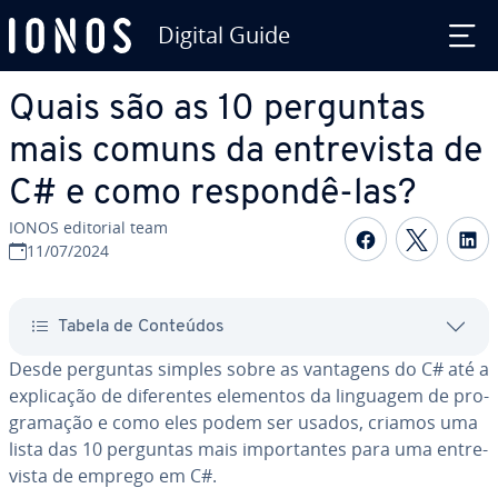
Digital Guide
Ir para o conteúdo principal
Quais são as 10 perguntas
mais comuns da en­tre­vista de
C# e como respondê-las?
IONOS editorial team
Com­par­ti­
Com­par
C
11/07/2024
Tabela de Conteúdos
Desde perguntas simples sobre as vantagens do C# até a
ex­pli­ca­ção de di­fe­ren­tes elementos da linguagem de pro­
gra­ma­ção e como eles podem ser usados, criamos uma
lista das 10 perguntas mais im­por­tan­tes para uma en­tre­
vista de emprego em C#.