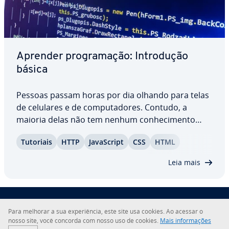
Aprender pro­gra­ma­ção: In­tro­du­ção
básica
Pessoas passam horas por dia olhando para telas
de celulares e de com­pu­ta­do­res. Contudo, a
maioria delas não tem nenhum co­nhe­ci­mento
básico sobre como os programas funcionam e
Tutoriais
HTTP
Ja­vaS­cript
CSS
HTML
afetam a vida cotidiana. Se você faz parte deste
grupo, não se preocupe: cursos on-line, tutoriais
Leia mais
em…
Para melhorar a sua ex­pe­ri­ên­cia, este site usa cookies. Ao acessar o
Sobre a IONOS
nosso site, você concorda com nosso uso de cookies.
Mais in­for­ma­ções