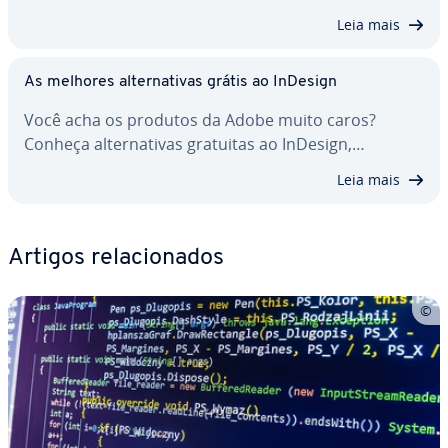
Leia mais
As melhores al­ter­na­ti­vas grátis ao InDesign
Você acha os produtos da Adobe muito caros?
Conheça al­ter­na­ti­vas gratuitas ao InDesign,…
Leia mais
Artigos re­la­ci­o­na­dos