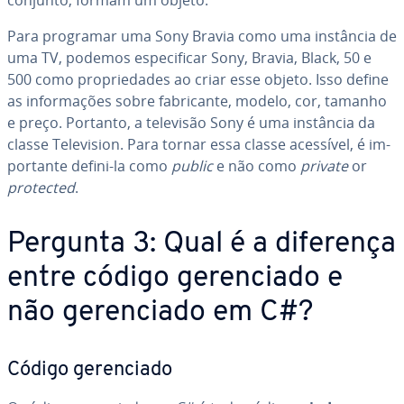
conjunto, formam um objeto.
Para programar uma Sony Bravia como uma instância de
uma TV, podemos es­pe­ci­fi­car Sony, Bravia, Black, 50 e
500 como pro­pri­e­da­des ao criar esse objeto. Isso define
as in­for­ma­ções sobre fa­bri­cante, modelo, cor, tamanho
e preço. Portanto, a televisão Sony é uma instância da
classe Te­le­vi­sion. Para tornar essa classe acessível, é im­
por­tante defini-la como
public
e não como
private
or
protected
.
Pergunta 3: Qual é a diferença
entre código ge­ren­ci­ado e
não ge­ren­ci­ado em C#?
Código ge­ren­ci­ado