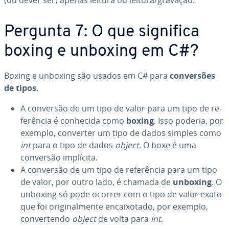
(ou dever ser) apenas leitura ou leitura/gravação.
Pergunta 7: O que significa
boxing e unboxing em C#?
Boxing e unboxing são usados em C# para
con­ver­sões
de tipos
.
A conversão de um tipo de valor para um tipo de re­
fe­rên­cia é conhecida como
boxing
. Isso poderia, por
exemplo, converter um tipo de dados simples como
int
para o tipo de dados
object
. O boxe é uma
conversão implícita.
A conversão de um tipo de re­fe­rên­cia para um tipo
de valor, por outro lado, é chamada de
unboxing
. O
unboxing só pode ocorrer com o tipo de valor exato
que foi ori­gi­nal­mente en­cai­xo­tado, por exemplo,
con­ver­tendo
object
de volta para
int
.