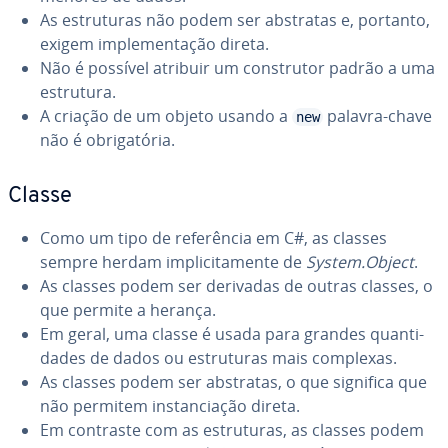
As es­tru­tu­ras não podem ser abstratas e, portanto,
exigem im­ple­men­ta­ção direta.
Não é possível atribuir um cons­tru­tor padrão a uma
estrutura.
A criação de um objeto usando a
palavra-chave
new
não é obri­ga­tó­ria.
Classe
Como um tipo de re­fe­rên­cia em C#, as classes
sempre herdam im­pli­ci­ta­mente de
System.Object
.
As classes podem ser derivadas de outras classes, o
que permite a herança.
Em geral, uma classe é usada para grandes quan­ti­
da­des de dados ou es­tru­tu­ras mais complexas.
As classes podem ser abstratas, o que significa que
não permitem ins­tan­ci­a­ção direta.
Em contraste com as es­tru­tu­ras, as classes podem