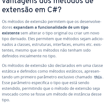
vantagens dos métodos de
extensão em C#?
Os métodos de extensão permitem que os de­sen­vol­ve­
do­res
expandam a fun­ci­o­na­li­dade de um tipo
existente
sem alterar o tipo original ou criar um novo
tipo derivado. Eles permitem que métodos sejam adi­ci­o­
na­dos a classes, es­tru­tu­ras, in­ter­fa­ces, enums etc. exis­
ten­tes, mesmo que os métodos não tenham sido
definidos ini­ci­al­mente no tipo.
Os métodos de extensão são de­cla­ra­dos em uma classe
estática e definidos como métodos estáticos, apre­sen­
tando um primeiro parâmetro exclusivo chamado
.
this
Esse parâmetro es­pe­ci­fica o tipo que está sendo
estendido, per­mi­tindo que o método de extensão seja
invocado como se fosse um método de instância desse
tipo.