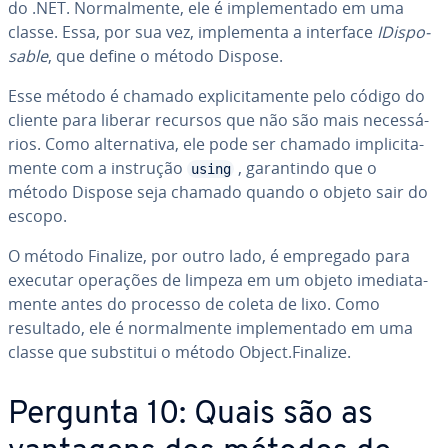
do .NET. Nor­mal­mente, ele é im­ple­men­tado em uma
classe. Essa, por sua vez, im­ple­menta a interface
IDis­po­
sa­ble
, que define o método Dispose.
Esse método é chamado ex­pli­ci­ta­mente pelo código do
cliente para liberar recursos que não são mais ne­ces­sá­
rios. Como al­ter­na­tiva, ele pode ser chamado im­pli­ci­ta­
mente com a instrução
, ga­ran­tindo que o
using
método Dispose seja chamado quando o objeto sair do
escopo.
O método Finalize, por outro lado, é empregado para
executar operações de limpeza em um objeto ime­di­a­ta­
mente antes do processo de coleta de lixo. Como
resultado, ele é nor­mal­mente im­ple­men­tado em uma
classe que substitui o método Object.Finalize.
Pergunta 10: Quais são as