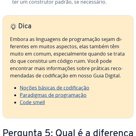
ter um cons­tru­tor padrão, se ne­ces­sá­rio.
Dica
Embora as lin­gua­gens de pro­gra­ma­ção sejam di­
fe­ren­tes em muitos aspectos, elas também têm
muito em comum, es­pe­ci­al­mente quando se trata
do que constitui um código ruim. Você pode
encontrar mais in­for­ma­ções sobre práticas re­co­
men­da­das de co­di­fi­ca­ção em nosso Guia Digital.
Noções básicas de co­di­fi­ca­ção
Pa­ra­dig­mas de pro­gra­ma­ção
Code smell
Pergunta 5: Qual é a diferença