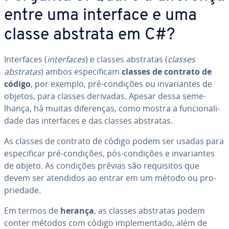
entre uma interface e uma
classe abstrata em C#?
In­ter­fa­ces (
in­ter­fa­ces
) e classes abstratas (
classes
abstratas
) ambos es­pe­ci­fi­cam
classes de contrato de
código
, por exemplo, pré-condições ou in­va­ri­an­tes de
objetos, para classes derivadas. Apesar dessa se­me­
lhança, há muitas di­fe­ren­ças, como mostra a fun­ci­o­na­li­
dade das in­ter­fa­ces e das classes abstratas.
As classes de contrato de código podem ser usadas para
es­pe­ci­fi­car pré-condições, pós-condições e in­va­ri­an­tes
de objeto. As condições prévias são re­qui­si­tos que
devem ser atendidos ao entrar em um método ou pro­
pri­e­dade.
Em termos de
herança
, as classes abstratas podem
conter métodos com código im­ple­men­tado, além de