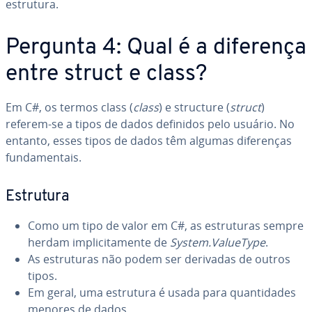
estrutura.
Pergunta 4: Qual é a diferença
entre struct e class?
Em C#, os termos class (
class
) e structure (
struct
)
referem-se a tipos de dados definidos pelo usuário. No
entanto, esses tipos de dados têm algumas di­fe­ren­ças
fun­da­men­tais.
Estrutura
Como um tipo de valor em C#, as es­tru­tu­ras sempre
herdam im­pli­ci­ta­mente de
System.ValueType
.
As es­tru­tu­ras não podem ser derivadas de outros
tipos.
Em geral, uma estrutura é usada para quan­ti­da­des
menores de dados.