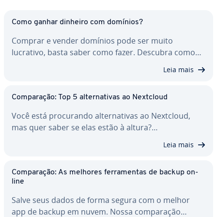
Como ganhar dinheiro com domínios?
Comprar e vender domínios pode ser muito
lucrativo, basta saber como fazer. Descubra como…
Leia mais
Com­pa­ra­ção: Top 5 al­ter­na­ti­vas ao Nextcloud
Você está pro­cu­rando al­ter­na­ti­vas ao Nextcloud,
mas quer saber se elas estão à altura?…
Leia mais
Com­pa­ra­ção: As melhores fer­ra­men­tas de backup on-
line
Salve seus dados de forma segura com o melhor
app de backup em nuvem. Nossa com­pa­ra­ção…