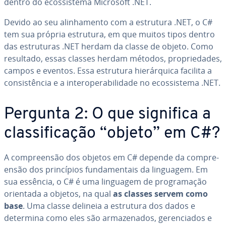
dentro do ecos­sis­tema Microsoft .NET.
Devido ao seu ali­nha­mento com a estrutura .NET, o C#
tem sua própria estrutura, em que muitos tipos dentro
das es­tru­tu­ras .NET herdam da classe de objeto. Como
resultado, essas classes herdam métodos, pro­pri­e­da­des,
campos e eventos. Essa estrutura hi­e­rár­quica facilita a
con­sis­tên­cia e a in­te­ro­pe­ra­bi­li­dade no ecos­sis­tema .NET.
Pergunta 2: O que significa a
clas­si­fi­ca­ção “objeto” em C#?
A com­pre­en­são dos objetos em C# depende da com­pre­
en­são dos prin­cí­pios fun­da­men­tais da linguagem. Em
sua essência, o C# é uma linguagem de pro­gra­ma­ção
orientada a objetos, na qual
as classes servem como
base
. Uma classe delineia a estrutura dos dados e
determina como eles são ar­ma­ze­na­dos, ge­ren­ci­a­dos e