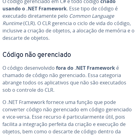
O código ge­ren­ci­ado em C# é todo código
criado
usando o .NET Framework
. Esse tipo de código é
executado di­re­ta­mente pelo
Common Language
Runtime
(CLR). O CLR gerencia o ciclo de vida do código,
inclusive a criação de objetos, a alocação de memória e o
descarte de objetos.
Código não ge­ren­ci­ado
O código de­sen­vol­vido
fora do .NET Framework
é
chamado de código não ge­ren­ci­ado. Essa categoria
abrange todos os apli­ca­ti­vos que não são exe­cu­ta­dos
sob o controle do CLR.
O .NET Framework fornece uma função que pode
converter código não ge­ren­ci­ado em código ge­ren­ci­ado
e vice-versa. Esse recurso é par­ti­cu­lar­mente útil, pois
facilita a in­te­gra­ção perfeita da criação e execução de
objetos, bem como o descarte de código dentro da