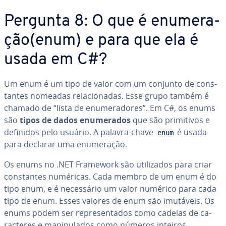
Pergunta 8: O que é enu­me­ra­
ção(enum) e para que ela é
usada em C#?
Um enum é um tipo de valor com um conjunto de cons­
tan­tes nomeadas re­la­ci­o­na­das. Esse grupo também é
chamado de “lista de enu­me­ra­do­res”. Em C#, os enums
são
tipos de dados enu­me­ra­dos
que são pri­mi­ti­vos e
definidos pelo usuário. A palavra-chave
é usada
enum
para declarar uma enu­me­ra­ção.
Os enums no .NET Framework são uti­li­za­dos para criar
cons­tan­tes numéricas. Cada membro de um enum é do
tipo enum, e é ne­ces­sá­rio um valor numérico para cada
tipo de enum. Esses valores de enum são imutáveis. Os
enums podem ser re­pre­sen­ta­dos como cadeias de ca­
rac­te­res e ma­ni­pu­la­dos como números inteiros.