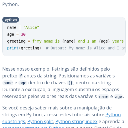
Python.
python
name 
=
"Alice"
age 
=
30
greeting 
=
f"My name is 
{
name
}
 and I am 
{
age
}
 years 
print
(
greeting
)
# Output: My name is Alice and I am
Nesse nosso exemplo, f-strings são definidos pelo
prefixo
antes da string. Po­si­ci­o­na­mos as variáveis
f
e
dentro de chaves
, dentro da string.
name
age
{}
Durante a execução, a linguagem substitui os espaços
re­ser­va­dos pelos valores reais das variáveis
e
.
name
age
Se você deseja saber mais sobre a ma­ni­pu­la­ção de
strings em Python, acesse estes tutoriais sobre
Python
subs­trings
,
Python split
,
Python string index
e aprenda a