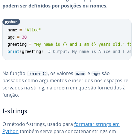
podem ser definidos por posições ou nomes
.
python
name 
=
"Alice"
age 
=
30
greeting 
=
"My name is {} and I am {} years old."
.
fo
print
(
greeting
)
# Output: My name is Alice and I am
Na função
, os valores
e
são
format()
name
age
passados como ar­gu­men­tos e inseridos nos espaços re­
ser­va­dos na string, na ordem em que são for­ne­ci­dos à
função.
f-strings
O método f-strings, usado para
formatar strings em
Python
também serve para con­ca­te­nar strings em