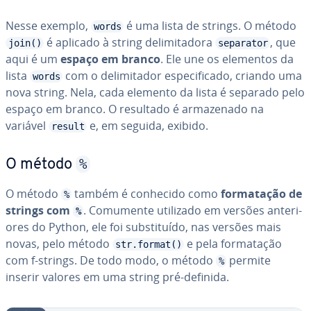
Nesse exemplo,
é uma lista de strings. O método
words
é aplicado à string de­li­mi­ta­dora
, que
join()
separator
aqui é um
espaço em branco
. Ele une os elementos da
lista
com o de­li­mi­ta­dor es­pe­ci­fi­cado, criando uma
words
nova string. Nela, cada elemento da lista é separado pelo
espaço em branco. O resultado é ar­ma­ze­nado na
variável
e, em seguida, exibido.
result
%
O método
O método
também é conhecido como
for­ma­ta­ção de
%
strings com
. Comumente utilizado em versões an­te­ri­
%
o­res do Python, ele foi subs­ti­tuído, nas versões mais
novas, pelo método
e pela for­ma­ta­ção
str.format()
com f-strings. De todo modo, o método
permite
%
inserir valores em uma string pré-definida.