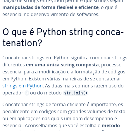
na­ção de strings em Python permite que strings sejam
ma­ni­pu­la­das de forma flexível e eficiente
, o que é
essencial no de­sen­vol­vi­mento de softwares.
O que é Python string con­ca­
te­na­tion?
Con­ca­te­nar strings em Python significa combinar strings
di­fe­ren­tes
em uma única string composta
, processo
essencial para a mo­di­fi­ca­ção e a for­ma­ta­ção de códigos
em Python. Existem várias maneiras de se con­ca­te­nar
strings em Python
. As duas mais comuns fazem uso do
operador
ou do método
.
+
str.join()
Con­ca­te­nar strings de forma eficiente é im­por­tante, es­
pe­ci­al­mente em códigos com grandes volumes de texto
ou em apli­ca­ções nas quais um bom de­sem­pe­nho é
essencial. Acon­se­lha­mos que você escolha o
método