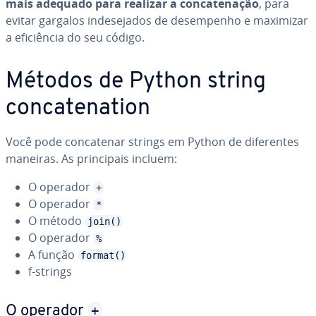
mais adequado para realizar a con­ca­te­na­ção
, para
evitar gargalos in­de­se­ja­dos de de­sem­pe­nho e maximizar
a efi­ci­ên­cia do seu código.
Métodos de Python string
con­ca­te­na­tion
Você pode con­ca­te­nar strings em Python de di­fe­ren­tes
maneiras. As prin­ci­pais incluem:
O operador
+
O operador
*
O método
join()
O operador
%
A função
format()
f-strings
+
O operador