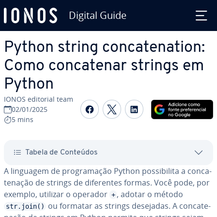
Digital Guide
Ir para o conteúdo principal
Python string con­ca­te­na­tion:
Como con­ca­te­nar strings em
Python
IONOS editorial team
Com­par­ti­lhar no Faceboo
Com­par­ti­lhar no Twi
Com­par­ti­lhar n
02/01/2025
5 mins
Tabela de Conteúdos
A linguagem de pro­gra­ma­ção Python pos­si­bi­lita a con­ca­
te­na­ção de strings de di­fe­ren­tes formas. Você pode, por
exemplo, utilizar o operador
, adotar o método
+
ou formatar as strings desejadas. A con­ca­te­
str.join()