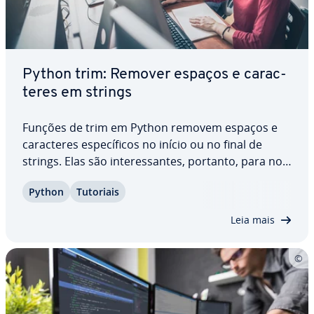
Python trim: Remover espaços e ca­rac­
te­res em strings
Funções de trim em Python removem espaços e
ca­rac­te­res es­pe­cí­fi­cos no início ou no final de
strings. Elas são in­te­res­san­tes, portanto, para nor­
ma­li­zar dados de texto. Ao encurtar cadeias de ca­
Python
Tutoriais
rac­te­res, você garante re­pre­sen­ta­ções mais con­
sis­ten­tes, me­lho­rando a aparência e a…
Leia mais