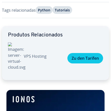
Tags re­la­ci­o­na­das
Python
Tutoriais
Ir para o menu principal
Produtos Re­la­ci­o­na­dos
VPS Hosting
Zu den Tarifen