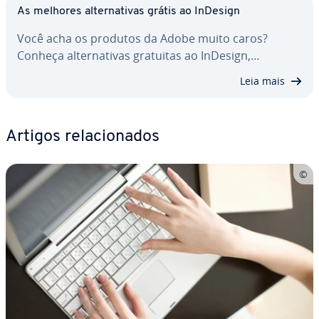
As melhores al­ter­na­ti­vas grátis ao InDesign
Você acha os produtos da Adobe muito caros?
Conheça al­ter­na­ti­vas gratuitas ao InDesign,…
Leia mais
Artigos re­la­ci­o­na­dos