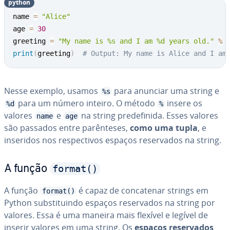
python
name 
=
"Alice"
age 
=
30
greeting 
=
"My name is %s and I am %d years old."
%
print
(
greeting
)
# Output: My name is Alice and I am
Nesse exemplo, usamos
para anunciar uma string e
%s
para um número inteiro. O método
insere os
%d
%
valores
e
na string pre­de­fi­nida. Esses valores
name
age
são passados entre pa­rên­te­ses,
como uma tupla
, e
inseridos nos res­pec­ti­vos espaços re­ser­va­dos na string.
format()
A função
A função
é capaz de con­ca­te­nar strings em
format()
Python subs­ti­tuindo espaços re­ser­va­dos na string por
valores. Essa é uma maneira mais flexível e legível de
inserir valores em uma string. Os
espaços re­ser­va­dos