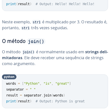
print
(
result
)
# Output: Hello! Hello! Hello!
Neste exemplo,
é mul­ti­pli­cado por 3. O resultado é,
str1
portanto,
três vezes seguidas.
str1
join()
O método
O método
é nor­mal­mente usado em
strings de­li­
join()
mi­ta­do­ras
. Ele deve receber uma sequência de strings
como argumento.
python
words 
=
[
"Python"
,
"is"
,
"great"
]
separator 
=
" "
result 
=
 separator
.
join
(
words
)
print
(
result
)
# Output: Python is great