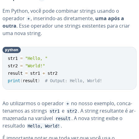
Em Python, você pode combinar strings usando o
operador
, inserindo-as di­re­ta­mente,
uma após a
+
outra
. Esse operador une strings exis­ten­tes para criar
uma nova string.
python
str1 
=
"Hello, "
str2 
=
"World!"
result 
=
 str1 
+
print
(
result
)
# Output: Hello, World!
Ao uti­li­zar­mos o operador
no nosso exemplo, con­ca­
+
te­na­mos as strings
e
. A string re­sul­tante é ar­
str1
str2
ma­ze­nada na variável
. A nova string exibe o
result
resultado
.
Hello, World!
É im­por­tante notar que toda vez que você usa o