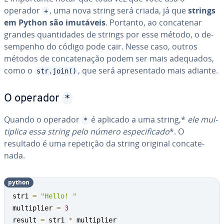
operador
, uma nova string será criada, já que
strings
+
em Python são imutáveis
. Portanto, ao con­ca­te­nar
grandes quan­ti­da­des de strings por esse método, o de­
sem­pe­nho do código pode cair. Nesse caso, outros
métodos de con­ca­te­na­ção podem ser mais adequados,
como o
, que será apre­sen­tado mais adiante.
str.join()
*
O operador
Quando o operador
é aplicado a uma string,*
ele mul­
*
ti­plica essa string pelo número es­pe­ci­fi­cado
*. O
resultado é uma repetição da string original con­ca­te­
nada.
python
str1 
=
"Hello! "
multiplier 
=
3
result 
=
 str1 
*