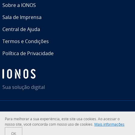
Sobre a IONOS
Sala de Imprensa
Central de Ajuda
Termos e Condições
Política de Pri­va­ci­dade
Sua solução digital
RSS
LinkedIn
tiktok
Instagram
Facebook
YouTube
Para melhorar a sua ex­pe­ri­ên­cia, este site usa cookies. Ao acessar o
nosso site, você concorda com nosso uso de cookies.
Mais in­for­ma­ções
© 2026
IONOS Inc.
OK