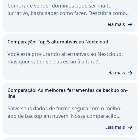
Comprar e vender domínios pode ser muito
lucrativo, basta saber como fazer. Descubra como…
Leia mais
Com­pa­ra­ção: Top 5 al­ter­na­ti­vas ao Nextcloud
Você está pro­cu­rando al­ter­na­ti­vas ao Nextcloud,
mas quer saber se elas estão à altura?…
Leia mais
Com­pa­ra­ção: As melhores fer­ra­men­tas de backup on-
line
Salve seus dados de forma segura com o melhor
app de backup em nuvem. Nossa com­pa­ra­ção…
Leia mais