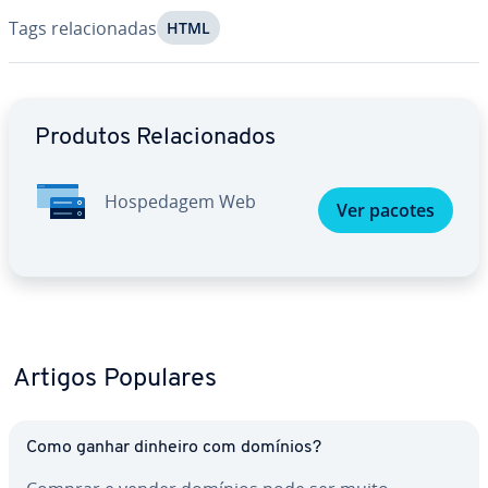
Tags re­la­ci­o­na­das
HTML
Ir para o menu principal
Produtos Re­la­ci­o­na­dos
Hos­pe­da­gem Web
Ver pacotes
Artigos Populares
Como ganhar dinheiro com domínios?