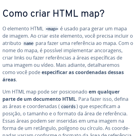
Como criar HTML map?
O elemento HTML
é usado para gerar um mapa
<map>
de imagem. Ao criar este elemento, você precisa incluir o
atributo
para fazer uma re­fe­rên­cia ao mapa. Com o
name
nome do mapa, é possível im­ple­men­tar an­co­ra­gens,
criar links ou fazer re­fe­rên­cias a áreas es­pe­cí­fi­cas de
uma imagem ou vídeo. Mais adiante, de­ta­lha­re­mos
como você pode
es­pe­ci­fi­car as co­or­de­na­das dessas
áreas
.
Um HTML map pode ser po­si­ci­o­nado
em qualquer
parte de um documento HTML
. Para fazer isso, defina
as áreas e co­or­de­na­das (
) que es­pe­ci­fi­cam a
coords
posição, o tamanho e o formato da área de re­fe­rên­cia.
Essas áreas podem ser inseridas em uma imagem na
forma de um retângulo, polígono ou círculo. As co­or­de­
na­das variam conforme o formato da área de re­fe­rên­cia,