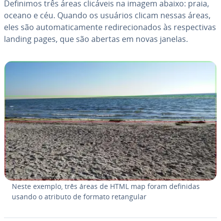
Definimos três áreas clicáveis na imagem abaixo: praia,
oceano e céu. Quando os usuários clicam nessas áreas,
eles são au­to­ma­ti­ca­mente re­di­re­ci­o­na­dos às res­pec­ti­vas
landing pages, que são abertas em novas janelas.
Neste exemplo, três áreas de HTML map foram definidas
usando o atributo de formato re­tan­gu­lar