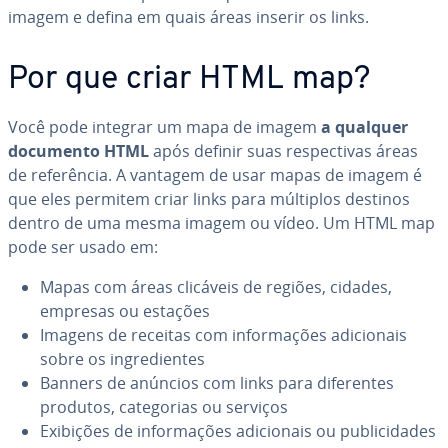
imagem e defina em quais áreas inserir os links.
Por que criar HTML map?
Você pode integrar um mapa de imagem
a qualquer
documento HTML
após definir suas res­pec­ti­vas áreas
de re­fe­rên­cia. A vantagem de usar mapas de imagem é
que eles permitem criar links para múltiplos destinos
dentro de uma mesma imagem ou vídeo. Um HTML map
pode ser usado em:
Mapas com áreas clicáveis de regiões, cidades,
empresas ou estações
Imagens de receitas com in­for­ma­ções adi­ci­o­nais
sobre os in­gre­di­en­tes
Banners de anúncios com links para di­fe­ren­tes
produtos, ca­te­go­rias ou serviços
Exibições de in­for­ma­ções adi­ci­o­nais ou pu­bli­ci­da­des