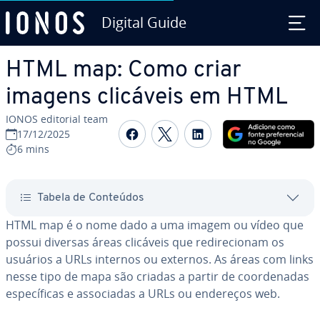
Digital Guide
Ir para o conteúdo principal
HTML map: Como criar
imagens clicáveis em HTML
IONOS editorial team
Com­par­ti­lhar no Faceboo
Com­par­ti­lhar no Twi
Com­par­ti­lhar n
17/12/2025
6 mins
Tabela de Conteúdos
HTML map é o nome dado a uma imagem ou vídeo que
possui diversas áreas clicáveis que re­di­re­ci­o­nam os
usuários a URLs internos ou externos. As áreas com links
nesse tipo de mapa são criadas a partir de co­or­de­na­das
es­pe­cí­fi­cas e as­so­ci­a­das a URLs ou endereços web.