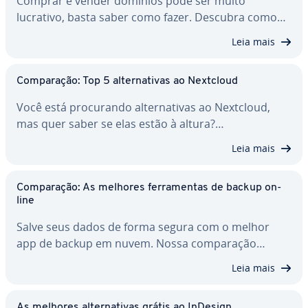
Comprar e vender domínios pode ser muito
lucrativo, basta saber como fazer. Descubra como…
Leia mais
Com­pa­ra­ção: Top 5 al­ter­na­ti­vas ao Nextcloud
Você está pro­cu­rando al­ter­na­ti­vas ao Nextcloud,
mas quer saber se elas estão à altura?…
Leia mais
Com­pa­ra­ção: As melhores fer­ra­men­tas de backup on-
line
Salve seus dados de forma segura com o melhor
app de backup em nuvem. Nossa com­pa­ra­ção…
Leia mais
As melhores al­ter­na­ti­vas grátis ao InDesign