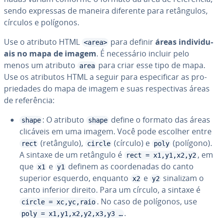
sendo expressas de maneira diferente para re­tân­gu­los,
círculos e polígonos.
Use o atributo HTML
para definir
áreas in­di­vi­du­
<area>
ais no mapa de imagem
. É ne­ces­sá­rio incluir pelo
menos um atributo
para criar esse tipo de mapa.
area
Use os atributos HTML a seguir para es­pe­ci­fi­car as pro­
pri­e­da­des do mapa de imagem e suas res­pec­ti­vas áreas
de re­fe­rên­cia:
: O atributo
define o formato das áreas
shape
shape
clicáveis em uma imagem. Você pode escolher entre
(retângulo),
(círculo) e
(polígono).
rect
circle
poly
A sintaxe de um retângulo é
, em
rect = x1,y1,x2,y2
que
e
definem as co­or­de­na­das do canto
x1
y1
superior esquerdo, enquanto
e
sinalizam o
x2
y2
canto inferior direito. Para um círculo, a sintaxe é
. No caso de polígonos, use
circle = xc,yc,raio
.
poly = x1,y1,x2,y2,x3,y3 …