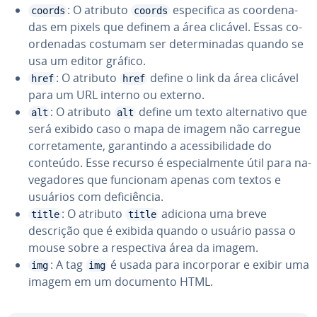
: O atributo
es­pe­ci­fica as co­or­de­na­
coords
coords
das em pixels que definem a área clicável. Essas co­
or­de­na­das costumam ser de­ter­mi­na­das quando se
usa um editor gráfico.
: O atributo
define o link da área clicável
href
href
para um URL interno ou externo.
: O atributo
define um texto al­ter­na­tivo que
alt
alt
será exibido caso o mapa de imagem não carregue
cor­re­ta­mente, ga­ran­tindo a aces­si­bi­li­dade do
conteúdo. Esse recurso é es­pe­ci­al­mente útil para na­
ve­ga­do­res que funcionam apenas com textos e
usuários com de­fi­ci­ên­cia.
: O atributo
adiciona uma breve
title
title
descrição que é exibida quando o usuário passa o
mouse sobre a res­pec­tiva área da imagem.
: A tag
é usada para in­cor­po­rar e exibir uma
img
img
imagem em um documento HTML.