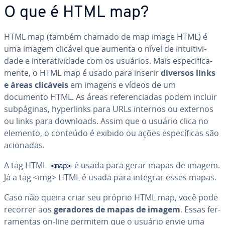
O que é HTML map?
HTML map (também chamado de map image HTML) é
uma imagem clicável que aumenta o nível de in­tui­ti­vi­
dade e in­te­ra­ti­vi­dade com os usuários. Mais es­pe­ci­fi­ca­
mente, o HTML map é usado para inserir
diversos links
e áreas clicáveis
em imagens e vídeos de um
documento HTML. As áreas re­fe­ren­ci­a­das podem incluir
sub­pá­gi­nas, hy­per­links para URLs internos ou externos
ou links para downloads. Assim que o usuário clica no
elemento, o conteúdo é exibido ou ações es­pe­cí­fi­cas são
acionadas.
A tag HTML
é usada para gerar mapas de imagem.
<map>
Já a tag <img> HTML é usada para integrar esses mapas.
Caso não queira criar seu próprio HTML map, você pode
recorrer aos
geradores de mapas de imagem
. Essas fer­
ra­men­tas on-line permitem que o usuário envie uma