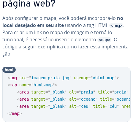
página web?
Após con­fi­gu­rar o mapa, você poderá incorporá-lo
no
local desejado em seu site
usando a tag HTML
.
<img>
Para criar um link no mapa de imagem e torná-lo
funcional, é ne­ces­sá­rio inserir o elemento
. O
<map>
código a seguir exem­pli­fica como fazer essa im­ple­men­ta­
ção:
html
<
img
src
=
"
imagem-praia.jpg
"
usemap
=
"
#html-map
"
>
<
map
name
=
"
html-map
"
>
<
area
target
=
"
_blank
"
alt
=
"
praia
"
title
=
"
praia
"
<
area
target
=
"
_blank
"
alt
=
"
oceano
"
title
=
"
oceano
<
area
target
=
"
_blank
"
alt
=
"
céu
"
title
=
"
céu
"
href
</
map
>