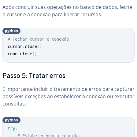
Após concluir suas operações no banco de dados, feche
o cursor e a conexão para liberar recursos.
python
# Fechar cursor e conexão
cursor
.
close
(
)
conn
.
close
(
)
Passo 5: Tratar erros
É im­por­tante incluir o tra­ta­mento de erros para capturar
possíveis exceções ao es­ta­be­le­cer a conexão ou executar
consultas.
python
try
:
# Estabelecendo a conexão