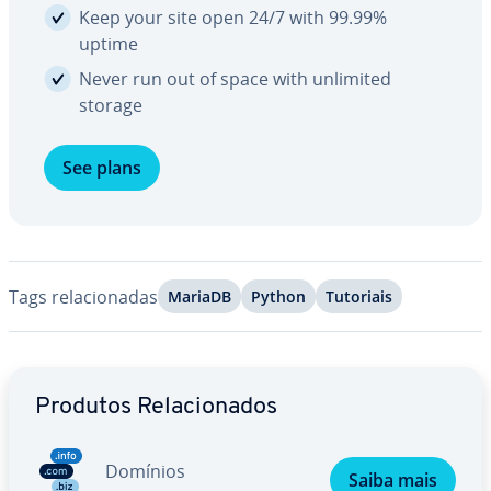
Keep your site open 24/7 with 99.99%
uptime
Never run out of space with unlimited
storage
See plans
Tags re­la­ci­o­na­das
MariaDB
Python
Tutoriais
Ir para o menu principal
Produtos Re­la­ci­o­na­dos
Domínios
Saiba mais