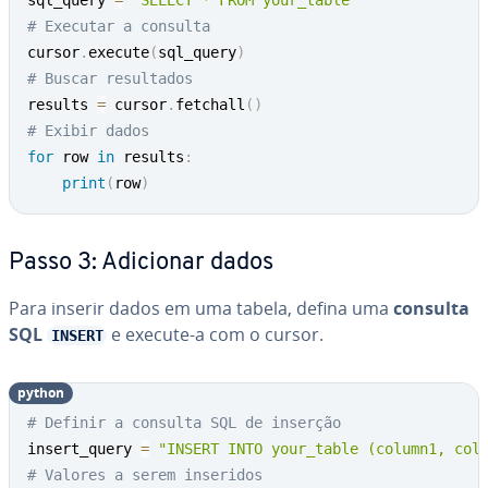
sql_query 
=
"SELECT * FROM your_table"
# Executar a consulta
cursor
.
execute
(
sql_query
)
# Buscar resultados
results 
=
 cursor
.
fetchall
(
)
# Exibir dados
for
 row 
in
 results
:
print
(
row
)
Passo 3: Adicionar dados
Para inserir dados em uma tabela, defina uma
consulta
SQL
e execute-a com o cursor.
INSERT
python
# Definir a consulta SQL de inserção
insert_query 
=
"INSERT INTO your_table (column1, col
# Valores a serem inseridos