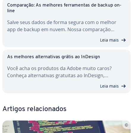
Com­pa­ra­ção: As melhores fer­ra­men­tas de backup on-
line
Salve seus dados de forma segura com o melhor
app de backup em nuvem. Nossa com­pa­ra­ção…
Leia mais
As melhores al­ter­na­ti­vas grátis ao InDesign
Você acha os produtos da Adobe muito caros?
Conheça al­ter­na­ti­vas gratuitas ao InDesign,…
Leia mais
Artigos re­la­ci­o­na­dos