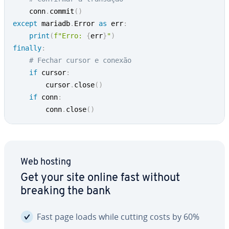
    conn
.
commit
(
)
except
 mariadb
.
Error 
as
 err
:
print
(
f"Erro: 
{
err
}
"
)
finally
:
# Fechar cursor e conexão
if
 cursor
:
        cursor
.
close
(
)
if
 conn
:
        conn
.
close
(
)
Web hosting
Get your site online fast without
breaking the bank
Fast page loads while cutting costs by 60%