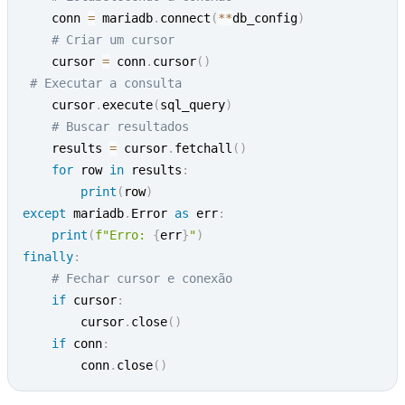
    conn 
=
 mariadb
.
connect
(
**
db_config
)
# Criar um cursor
    cursor 
=
 conn
.
cursor
(
)
# Executar a consulta
    cursor
.
execute
(
sql_query
)
# Buscar resultados
    results 
=
 cursor
.
fetchall
(
)
for
 row 
in
 results
:
print
(
row
)
except
 mariadb
.
Error 
as
 err
:
print
(
f"Erro: 
{
err
}
"
)
finally
:
# Fechar cursor e conexão
if
 cursor
:
        cursor
.
close
(
)
if
 conn
:
        conn
.
close
(
)