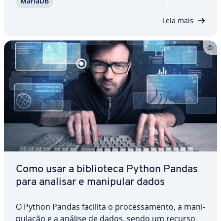
MariaDB
MariaDB no Debian 12, con­fi­gu­rar o software e
garantir a segurança do seu servidor.…
Leia mais
Como usar a bi­bli­o­teca Python Pandas
para analisar e manipular dados
O Python Pandas facilita o pro­ces­sa­mento, a ma­ni­
pu­la­ção e a análise de dados, sendo um recurso