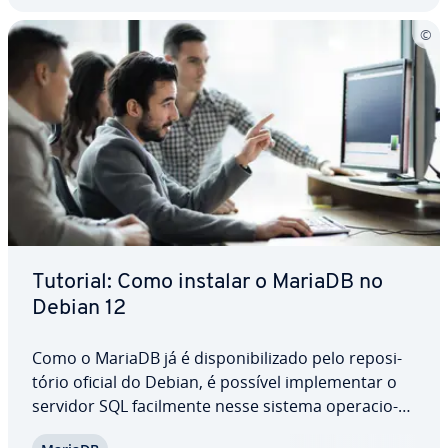
Tutorial: Como instalar o MariaDB no
Debian 12
Como o MariaDB já é dis­po­ni­bi­li­zado pelo re­po­si­
tó­rio oficial do Debian, é possível im­ple­men­tar o
servidor SQL fa­cil­mente nesse sistema ope­ra­ci­o­
nal. Nosso tutorial ensina você como instalar o