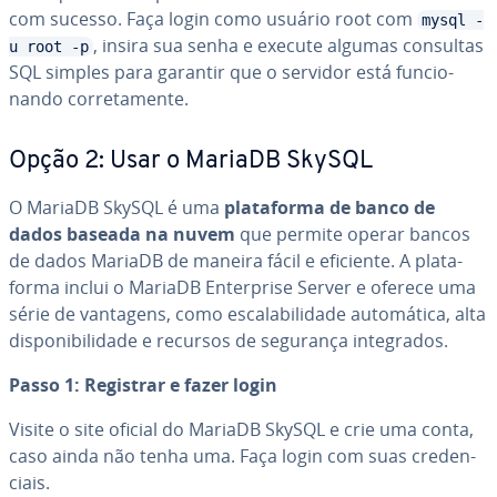
com sucesso. Faça login como usuário root com
mysql -
, insira sua senha e execute algumas consultas
u root -p
SQL simples para garantir que o servidor está fun­ci­o­
nando cor­re­ta­mente.
Opção 2: Usar o MariaDB SkySQL
O MariaDB SkySQL é uma
pla­ta­forma de banco de
dados baseada na nuvem
que permite operar bancos
de dados MariaDB de maneira fácil e eficiente. A pla­ta­
forma inclui o MariaDB En­ter­prise Server e oferece uma
série de vantagens, como es­ca­la­bi­li­dade au­to­má­tica, alta
dis­po­ni­bi­li­dade e recursos de segurança in­te­gra­dos.
Passo 1: Registrar e fazer login
Visite o site oficial do MariaDB SkySQL e crie uma conta,
caso ainda não tenha uma. Faça login com suas cre­den­
ci­ais.