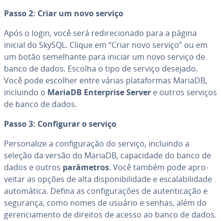
Passo 2: Criar um novo serviço
Após o login, você será re­di­re­ci­o­nado para a página
inicial do SkySQL. Clique em “Criar novo serviço” ou em
um botão se­me­lhante para iniciar um novo serviço de
banco de dados. Escolha o tipo de serviço desejado.
Você pode escolher entre várias pla­ta­for­mas MariaDB,
incluindo o
MariaDB En­ter­prise Server
e outros serviços
de banco de dados.
Passo 3: Con­fi­gu­rar o serviço
Per­so­na­lize a con­fi­gu­ra­ção do serviço, incluindo a
seleção da versão do MariaDB, ca­pa­ci­dade do banco de
dados e outros
pa­râ­me­tros
. Você também pode apro­
vei­tar as opções de alta dis­po­ni­bi­li­dade e es­ca­la­bi­li­dade
au­to­má­tica. Defina as con­fi­gu­ra­ções de au­ten­ti­ca­ção e
segurança, como nomes de usuário e senhas, além do
ge­ren­ci­a­mento de direitos de acesso ao banco de dados.