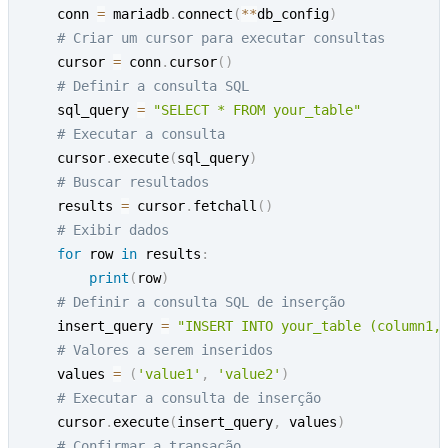
    conn 
=
 mariadb
.
connect
(
**
db_config
)
# Criar um cursor para executar consultas
    cursor 
=
 conn
.
cursor
(
)
# Definir a consulta SQL
    sql_query 
=
"SELECT * FROM your_table"
# Executar a consulta
    cursor
.
execute
(
sql_query
)
# Buscar resultados
    results 
=
 cursor
.
fetchall
(
)
# Exibir dados
for
 row 
in
 results
:
print
(
row
)
# Definir a consulta SQL de inserção
    insert_query 
=
"INSERT INTO your_table (column1,
# Valores a serem inseridos
    values 
=
(
'value1'
,
'value2'
)
# Executar a consulta de inserção
    cursor
.
execute
(
insert_query
,
 values
)
# Confirmar a transação