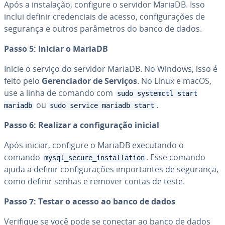
Após a ins­ta­la­ção, configure o servidor MariaDB. Isso
inclui definir cre­den­ci­ais de acesso, con­fi­gu­ra­ções de
segurança e outros pa­râ­me­tros do banco de dados.
Passo 5: Iniciar o MariaDB
Inicie o serviço do servidor MariaDB. No Windows, isso é
feito pelo
Ge­ren­ci­a­dor de Serviços
. No Linux e macOS,
use a linha de comando com
sudo systemctl start
ou
.
mariadb
sudo service mariadb start
Passo 6: Realizar a con­fi­gu­ra­ção inicial
Após iniciar, configure o MariaDB exe­cu­tando o
comando
. Esse comando
mysql_secure_installation
ajuda a definir con­fi­gu­ra­ções im­por­tan­tes de segurança,
como definir senhas e remover contas de teste.
Passo 7: Testar o acesso ao banco de dados
Verifique se você pode se conectar ao banco de dados