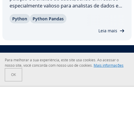
es­pe­ci­al­mente valioso para analistas de dados e
pes­qui­sa­do­res. Neste artigo detalhado, des­ta­ca­re­
Python
Python Pandas
mos as vantagens da bi­bli­o­teca Pandas em Python
e ex­pli­ca­re­mos como usar suas funções e…
Leia mais
Para melhorar a sua ex­pe­ri­ên­cia, este site usa cookies. Ao acessar o
Sobre a IONOS
nosso site, você concorda com nosso uso de cookies.
Mais in­for­ma­ções
OK
Sala de Imprensa
Central de Ajuda
Termos e Condições
Política de Pri­va­ci­dade