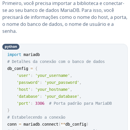
Primeiro, você precisa importar a bi­bli­o­teca e conectar-
se ao seu banco de dados MariaDB. Para isso, você
precisará de in­for­ma­ções como o nome do host, a porta,
o nome do banco de dados, o nome de usuário e a
senha.
python
import
# Detalhes da conexão com o banco de dados
db_config 
=
{
'user'
:
'your_username'
,
'password'
:
'your_password'
,
'host'
:
'your_hostname'
,
'database'
:
'your_database'
,
'port'
:
3306
# Porta padrão para MariaDB
}
# Estabelecendo a conexão
conn 
=
 mariadb
.
connect
(
**
db_config
)