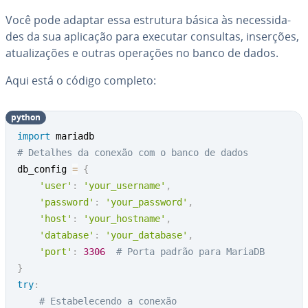
Você pode adaptar essa estrutura básica às ne­ces­si­da­
des da sua aplicação para executar consultas, inserções,
atu­a­li­za­ções e outras operações no banco de dados.
Aqui está o código completo:
python
import
# Detalhes da conexão com o banco de dados
db_config 
=
{
'user'
:
'your_username'
,
'password'
:
'your_password'
,
'host'
:
'your_hostname'
,
'database'
:
'your_database'
,
'port'
:
3306
# Porta padrão para MariaDB
}
try
:
# Estabelecendo a conexão