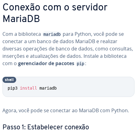
Conexão com o servidor
MariaDB
Com a bi­bli­o­teca
para Python, você pode se
mariadb
conectar a um banco de dados MariaDB e realizar
diversas operações de banco de dados, como consultas,
inserções e atu­a­li­za­ções de dados. Instale a bi­bli­o­teca
com o
ge­ren­ci­a­dor de pacotes
:
pip
shell
pip3 
install
 mariadb
Agora, você pode se conectar ao MariaDB com Python.
Passo 1: Es­ta­be­le­cer conexão