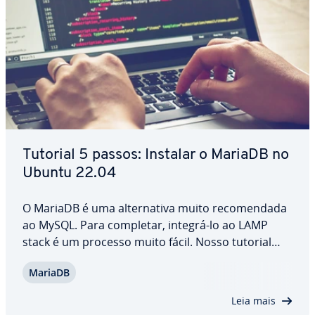
Tutorial 5 passos: Instalar o MariaDB no
Ubuntu 22.04
O MariaDB é uma al­ter­na­tiva muito re­co­men­dada
ao MySQL. Para completar, integrá-lo ao LAMP
stack é um processo muito fácil. Nosso tutorial
ensina o passo a passo para instalar o MariaDB no
MariaDB
Ubuntu 22.04, configurá-lo da melhor forma e im­
ple­men­tar medidas de segurança adi­ci­o­nais.…
Leia mais