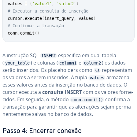
values 
=
(
'value1'
,
'value2'
)
# Executar a consulta de inserção
cursor
.
execute
(
insert_query
,
 values
)
# Confirmar a transação
conn
.
commit
(
)
A instrução SQL
es­pe­ci­fica em qual tabela
INSERT
(
) e colunas (
e
) os dados
your_table
column1
column2
serão inseridos. Os pla­cehol­ders como
re­pre­sen­tam
%s
os valores a serem inseridos. A tupla
armazena
values
esses valores antes da inserção no banco de dados. O
cursor executa a
consulta INSERT
com os valores for­ne­
ci­dos. Em seguida, o método
confirma a
conn.commit()
transação para garantir que as al­te­ra­ções sejam per­ma­
nen­te­mente salvas no banco de dados.
Passo 4: Encerrar conexão