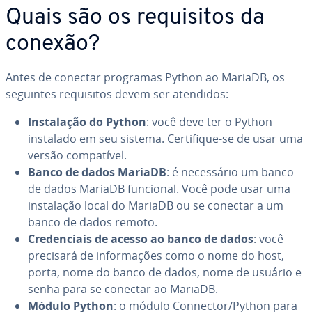
Quais são os re­qui­si­tos da
conexão?
Antes de conectar programas Python ao MariaDB, os
seguintes re­qui­si­tos devem ser atendidos:
Ins­ta­la­ção do Python
: você deve ter o Python
instalado em seu sistema. Cer­ti­fi­que-se de usar uma
versão com­pa­tí­vel.
Banco de dados MariaDB
: é ne­ces­sá­rio um banco
de dados MariaDB funcional. Você pode usar uma
ins­ta­la­ção local do MariaDB ou se conectar a um
banco de dados remoto.
Cre­den­ci­ais de acesso ao banco de dados
: você
precisará de in­for­ma­ções como o nome do host,
porta, nome do banco de dados, nome de usuário e
senha para se conectar ao MariaDB.
Módulo Python
: o módulo Connector/Python para