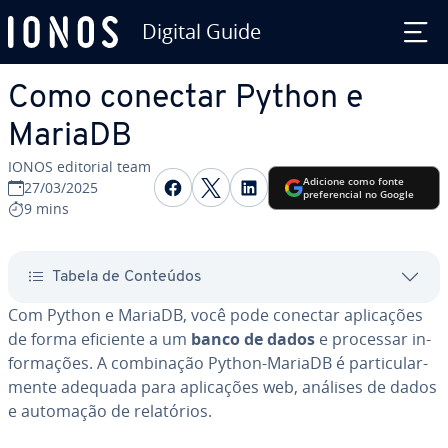
Digital Guide
Ir para o conteúdo principal
Como conectar Python e
MariaDB
IONOS editorial team
Com­par­ti­lhar no Facebook
Com­par­ti­lhar no Twitte
Com­par­ti­lhar no L
Adicione como fonte
27/03/2025
pre­fe­ren­cial no Google
9 mins
Tabela de Conteúdos
Com Python e MariaDB, você pode conectar apli­ca­ções
de forma eficiente a um
banco de dados
e processar in­
for­ma­ções. A com­bi­na­ção Python-MariaDB é par­ti­cu­lar­
mente adequada para apli­ca­ções web, análises de dados
e automação de re­la­tó­rios.