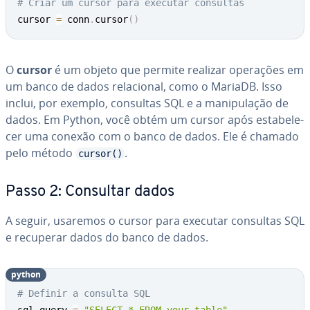
# Criar um cursor para executar consultas
cursor 
=
 conn
.
cursor
(
)
O
cursor
é um objeto que permite realizar operações em
um banco de dados re­la­ci­o­nal, como o MariaDB. Isso
inclui, por exemplo, consultas SQL e a ma­ni­pu­la­ção de
dados. Em Python, você obtém um cursor após es­ta­be­le­
cer uma conexão com o banco de dados. Ele é chamado
pelo método
.
cursor()
Passo 2: Consultar dados
A seguir, usaremos o cursor para executar consultas SQL
e recuperar dados do banco de dados.
python
# Definir a consulta SQL