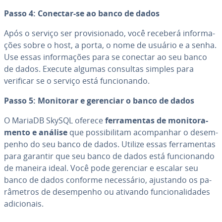
Passo 4: Conectar-se ao banco de dados
Após o serviço ser pro­vi­si­o­nado, você receberá in­for­ma­
ções sobre o host, a porta, o nome de usuário e a senha.
Use essas in­for­ma­ções para se conectar ao seu banco
de dados. Execute algumas consultas simples para
verificar se o serviço está fun­ci­o­nando.
Passo 5: Monitorar e gerenciar o banco de dados
O MariaDB SkySQL oferece
fer­ra­men­tas de mo­ni­to­ra­
mento e análise
que pos­si­bi­li­tam acom­pa­nhar o de­sem­
pe­nho do seu banco de dados. Utilize essas fer­ra­men­tas
para garantir que seu banco de dados está fun­ci­o­nando
de maneira ideal. Você pode gerenciar e escalar seu
banco de dados conforme ne­ces­sá­rio, ajustando os pa­
râ­me­tros de de­sem­pe­nho ou ativando fun­ci­o­na­li­da­des
adi­ci­o­nais.