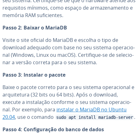
seu sistema. Cer­ti­fi­que-se de que o hardware atende aos
re­qui­si­tos mínimos, como espaço de ar­ma­ze­na­mento e
memória RAM su­fi­ci­en­tes.
Passo 2: Baixar o MariaDB
Visite o site oficial do MariaDB e escolha o tipo de
download adequado com base no seu sistema ope­ra­ci­o­
nal (Windows, Linux ou macOS). Cer­ti­fi­que-se de se­le­ci­o­
nar a versão correta para o seu sistema.
Passo 3: Instalar o pacote
Baixe o pacote correto para o seu sistema ope­ra­ci­o­nal e
ar­qui­te­tura (32 bits ou 64 bits). Após o download,
execute a ins­ta­la­ção conforme o seu sistema ope­ra­ci­o­
nal. Por exemplo, para
instalar o MariaDB no Ubuntu
20.04
, use o comando
.
sudo apt install mariadb-server
Passo 4: Con­fi­gu­ra­ção do banco de dados