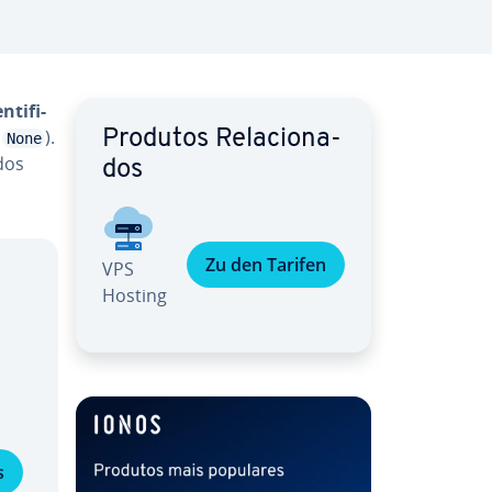
n­ti­fi­
u
).
Produtos Re­la­ci­o­na­
None
ados
dos
Zu den Tarifen
VPS
Hosting
s