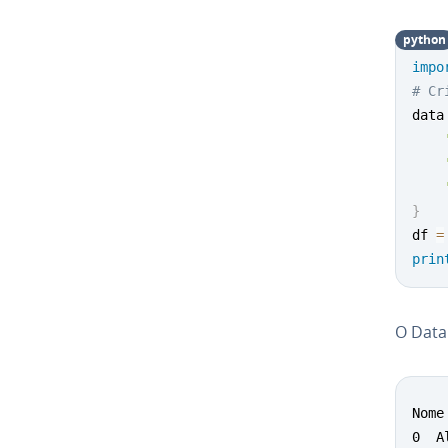
python
impo
# Cr
data
}
df 
=
prin
O Data
Nome
0  A