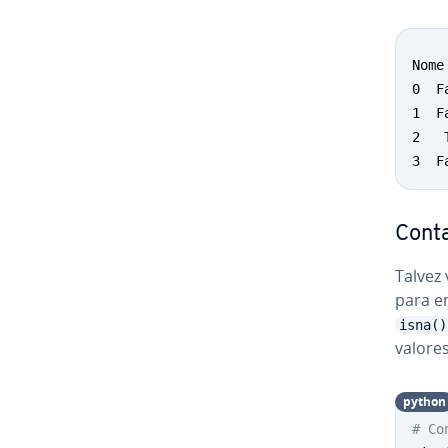
Nome
0  F
1  F
2   
3  F
Conta
Talvez
para e
isna()
valore
python
# Co