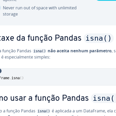
Never run out of space with unlimited
storage
isna()
taxe da função Pandas
a função Pandas
não aceita nenhum parâmetro
, 
isna()
 é es­pe­ci­al­mente simples:
Frame
.
isna
(
)
isna(
o usar a função Pandas
 a função Pandas
é aplicada a um DataFrame, ela 
isna()