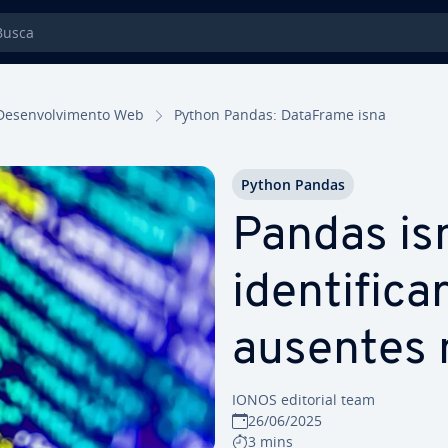
sca
De­sen­vol­vi­mento Web
Python Pandas: DataFrame isna
Python Pandas
Pandas is
iden­ti­fi­c
ausentes 
IONOS editorial team
26/06/2025
3 mins