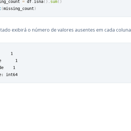
ing_count 
=
 df
.
isna
(
)
.
sum
(
)
t
(
missing_count
)
ltado exibirá o número de valores ausentes em cada coluna
     1

e      1

de    1

e: int64
 o menu principal