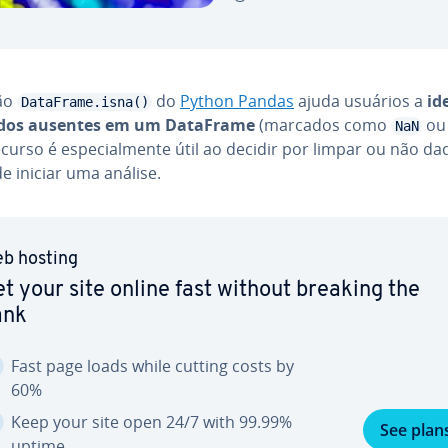
ão
do
Python Pandas
ajuda usuários a
ide
DataFrame.isna()
ados ausentes em um DataFrame
(marcados como
o
NaN
curso é es­pe­ci­al­mente útil ao decidir por limpar ou não d
e iniciar uma análise.
b hosting
t your site online fast without breaking the
ank
Fast page loads while cutting costs by
60%
Keep your site open 24/7 with 99.99%
See plan
uptime