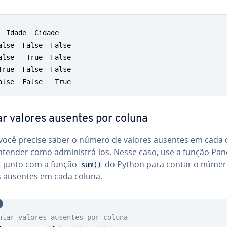
  Idade  Cidade

alse  False  False

alse   True  False

True  False  False

alse  False   True
r valores ausentes por coluna
 você precise saber o número de valores ausentes em cada 
ntender como ad­mi­nis­trá-los. Nesse caso, use a função Pa
junto com a função
do Python para contar o númer
sum()
s ausentes em cada coluna.
ntar valores ausentes por coluna