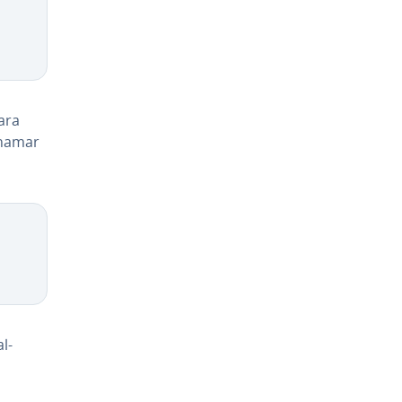
Para
chamar
l­
s