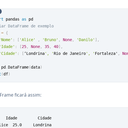
rt
 pandas 
as
iar DataFrame de exemplo
 
=
{
'Nome'
:
[
'Alice'
,
'Bruno'
,
None
,
'Danilo'
]
,
'Idade'
:
[
25
,
None
,
35
,
40
]
,
'Cidade'
:
[
‘Londrina
', '
Rio de Janeiro
', '
Fortaleza'
,
No
 pd
.
DataFrame
(
data
)
t
(
df
)
Frame ficará assim:
   Idade         Cidade

lice  25.0     Londrina
