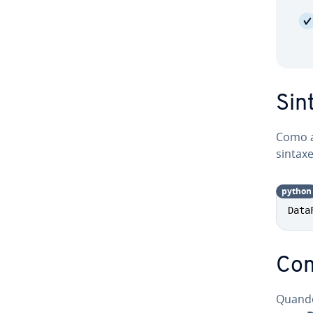
Sin
Como 
sintaxe
python
Data
Com
Quando