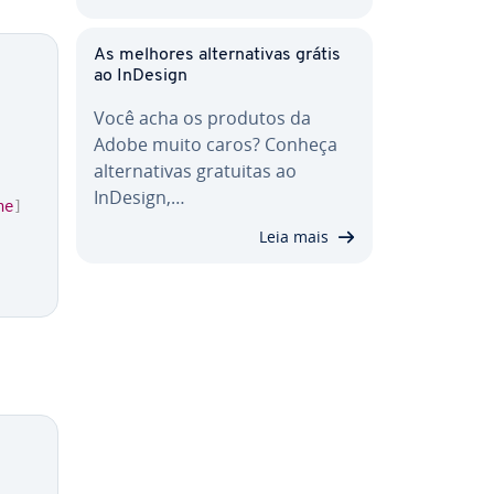
As melhores al­ter­na­ti­vas grátis
ao InDesign
Você acha os produtos da
Adobe muito caros? Conheça
al­ter­na­ti­vas gratuitas ao
InDesign,…
ne
]
Leia mais