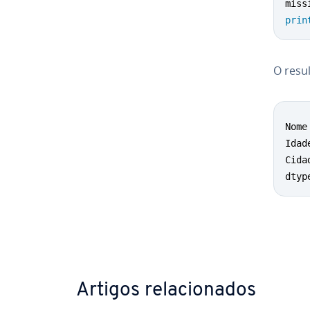
miss
prin
O resu
Nome
Idad
Cida
dtyp
Ir para
Artigos re­la­ci­o­na­dos