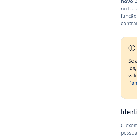
novo 
no Dat
funçã
contrár
Se a
los
valo
Pan
Iden­
O exem
pessoas