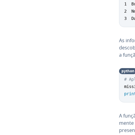
1  B
2  N
3  D
As in­
descob
a funç
python
# Ap
miss
prin
A funç
mente 
present