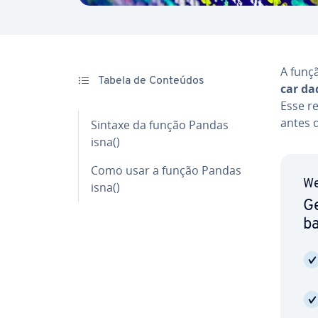
A funç
Tabela de Conteúdos
car d
Esse re
antes d
Sintaxe da função Pandas
isna()
Como usar a função Pandas
We
isna()
Ge
b