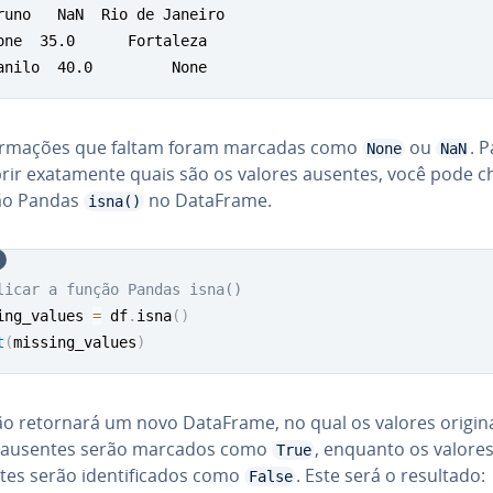
runo   NaN  Rio de Janeiro

one  35.0      Fortaleza

anilo  40.0         None
for­ma­ções que faltam foram marcadas como
ou
. 
None
NaN
rir exa­ta­mente quais são os valores ausentes, você pode 
ão Pandas
no DataFrame.
isna()
licar a função Pandas isna()
ing_values 
=
 df
.
isna
(
)
t
(
missing_values
)
ão retornará um novo DataFrame, no qual os valores ori­gi­na
ausentes serão marcados como
, enquanto os valore
True
es serão iden­ti­fi­ca­dos como
. Este será o resultado:
False