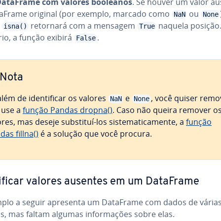
DataFrame com valores booleanos
. Se houver um valor a
aFrame original (por exemplo, marcado como
ou
NaN
None
o
retornará com a mensagem
naquela posição
isna()
True
io, a função exibirá
.
False
Nota
lém de iden­ti­fi­car os valores
e
, você quiser remo
NaN
None
, use a
função Pandas dropna()
. Caso não queira remover o
res, mas deseje substituí-los sis­te­ma­ti­ca­mente, a
função
das fillna()
é a solução que você procura.
ti­fi­car valores ausentes em um DataFrame
plo a seguir apresenta um DataFrame com dados de vária
, mas faltam algumas in­for­ma­ções sobre elas.