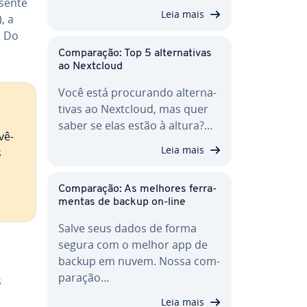
usente
Leia mais
), a
. Do
Com­pa­ra­ção: Top 5 al­ter­na­ti­vas
ao Nextcloud
Você está pro­cu­rando al­ter­na­
ti­vas ao Nextcloud, mas quer
saber se elas estão à altura?…
vê-
Leia mais
s
Com­pa­ra­ção: As melhores fer­ra­
men­tas de backup on-line
Salve seus dados de forma
segura com o melhor app de
backup em nuvem. Nossa com­
pa­ra­ção…
s
Leia mais