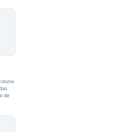
coluna
ndas
o de