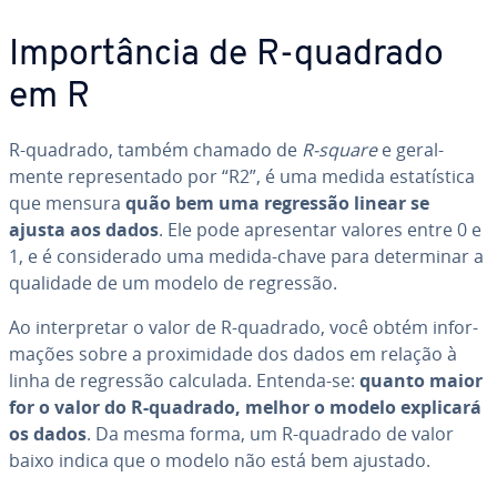
Im­por­tân­cia de R-quadrado
em R
R-quadrado, também chamado de
R-square
e ge­ral­
mente re­pre­sen­tado por “R2”, é uma medida es­ta­tís­tica
que mensura
quão bem uma regressão linear se
ajusta aos dados
. Ele pode apre­sen­tar valores entre 0 e
1, e é con­si­de­rado uma medida-chave para de­ter­mi­nar a
qualidade de um modelo de regressão.
Ao in­ter­pre­tar o valor de R-quadrado, você obtém in­for­
ma­ções sobre a pro­xi­mi­dade dos dados em relação à
linha de regressão calculada. Entenda-se:
quanto maior
for o valor do R-quadrado, melhor o modelo explicará
os dados
. Da mesma forma, um R-quadrado de valor
baixo indica que o modelo não está bem ajustado.