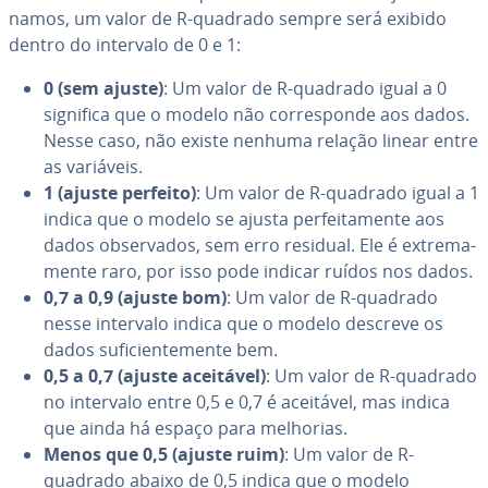
na­mos, um valor de R-quadrado sempre será exibido
dentro do intervalo de 0 e 1:
0 (sem ajuste)
: Um valor de R-quadrado igual a 0
significa que o modelo não cor­res­ponde aos dados.
Nesse caso, não existe nenhuma relação linear entre
as variáveis.
1 (ajuste perfeito)
: Um valor de R-quadrado igual a 1
indica que o modelo se ajusta per­fei­ta­mente aos
dados ob­ser­va­dos, sem erro residual. Ele é ex­tre­ma­
mente raro, por isso pode indicar ruídos nos dados.
0,7 a 0,9 (ajuste bom)
: Um valor de R-quadrado
nesse intervalo indica que o modelo descreve os
dados su­fi­ci­en­te­mente bem.
0,5 a 0,7 (ajuste aceitável)
: Um valor de R-quadrado
no intervalo entre 0,5 e 0,7 é aceitável, mas indica
que ainda há espaço para melhorias.
Menos que 0,5 (ajuste ruim)
: Um valor de R-
quadrado abaixo de 0,5 indica que o modelo