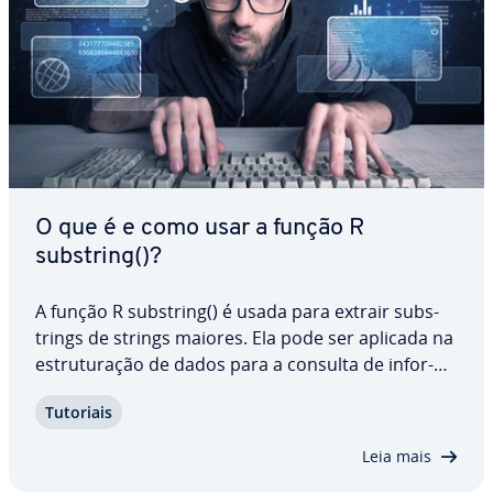
O que é e como usar a função R
substring()?
A função R substring() é usada para extrair subs­
trings de strings maiores. Ela pode ser aplicada na
es­tru­tu­ra­ção de dados para a consulta de in­for­
ma­ções ou para modificar partes es­pe­cí­fi­cas de
Tutoriais
uma string. Entenda, com este tutorial, o papel
dessa função, conheça a sua sintaxe e…
Leia mais