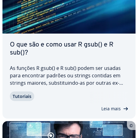
O que são e como usar R gsub() e R
sub()?
As funções R gsub() e R sub() podem ser usadas
para encontrar padrões ou strings contidas em
strings maiores, subs­ti­tuindo-as por outras ex­
pres­sões. Os dois métodos são úteis para excluir
Tutoriais
ca­rac­te­res des­ne­ces­sá­rios em grandes conjuntos
de dados ou modificar ex­pres­sões. Neste…
Leia mais