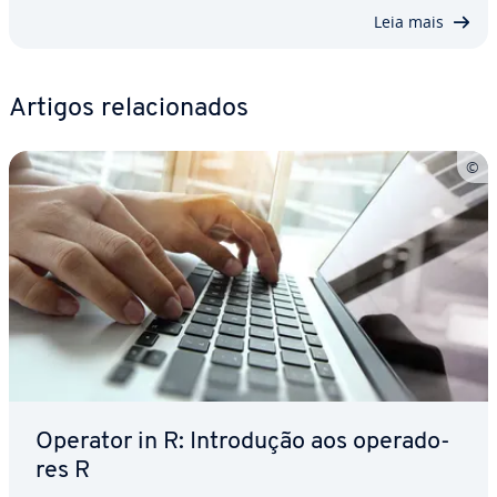
Leia mais
Artigos re­la­ci­o­na­dos
Operator in R: In­tro­du­ção aos ope­ra­do­
res R