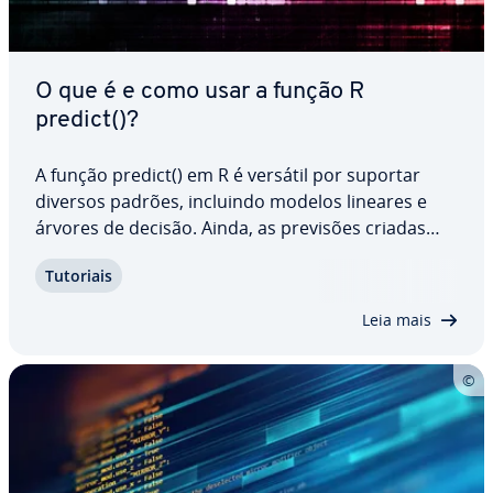
O que é e como usar a função R
predict()?
A função predict() em R é versátil por suportar
diversos padrões, incluindo modelos lineares e
árvores de decisão. Ainda, as previsões criadas
por essa função podem ser per­so­na­li­za­das por di­
Tutoriais
fe­ren­tes pa­râ­me­tros. Por exemplo, é possível
definir in­ter­va­los de confiança ou adicionar…
Leia mais