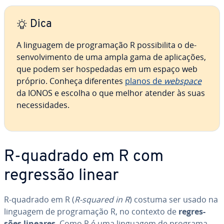
Dica
A linguagem de pro­gra­ma­ção R pos­si­bi­lita o de­
sen­vol­vi­mento de uma ampla gama de apli­ca­ções,
que podem ser hos­pe­da­das em um espaço web
próprio. Conheça di­fe­ren­tes
planos de
webspace
da IONOS e escolha o que melhor atender às suas
ne­ces­si­da­des.
R-quadrado em R com
regressão linear
R-quadrado em R (
R-squared in R
) costuma ser usado na
linguagem de pro­gra­ma­ção R, no contexto de
re­gres­
sões lineares
. Como R é uma linguagem de pro­gra­ma­