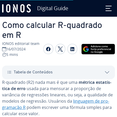
Digital Guide
Ir para o conteúdo principal
Como calcular R-quadrado
em R
IONOS editorial team
Com­par­ti­lhar no Faceboo
Com­par­ti­lhar no Twi
Com­par­ti­lhar n
16/07/2024
5 mins
Tabela de Conteúdos
R-quadrado (R2) nada mais é que uma
métrica es­ta­tís­
tica de erro
usada para mensurar a proporção de
variância de re­gres­sões lineares, ou seja, a qualidade de
modelos de regressão. Usuários da
linguagem de pro­
gra­ma­ção R
podem escrever uma fórmula simples para
calcular esse valor.