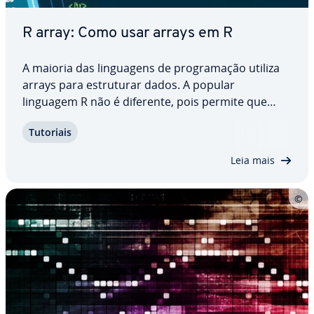
R array: Como usar arrays em R
A maioria das lin­gua­gens de pro­gra­ma­ção utiliza
arrays para es­tru­tu­rar dados. A popular
linguagem R não é diferente, pois permite que
pro­gra­ma­do­res armazenem dados do mesmo tipo
Tutoriais
nessas es­tru­tu­ras, tornando códigos mais efi­ci­en­
tes. Aprenda como criar arrays em R com a
Leia mais
função…