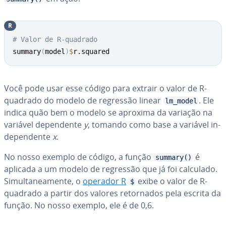
R
# Valor de R-quadrado
summary
(
model
)
$
r.squared
Você pode usar esse código para extrair o valor de R-
quadrado do modelo de regressão linear
. Ele
lm_model
indica quão bem o modelo se aproxima da variação na
variável de­pen­dente
y
, tomando como base a variável in­
de­pen­dente
x
.
No nosso exemplo de código, a função
é
summary()
aplicada a um modelo de regressão que já foi calculado.
Si­mul­ta­ne­a­mente, o
operador R
exibe o valor de R-
$
quadrado a partir dos valores re­tor­na­dos pela escrita da
função. No nosso exemplo, ele é de 0,6.