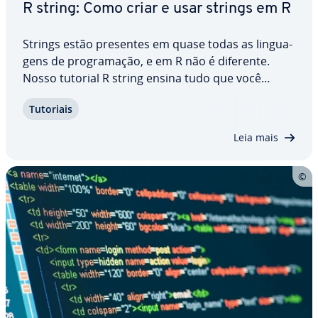
R string: Como criar e usar strings em R
Strings estão presentes em quase todas as lin­gua­
gens de pro­gra­ma­ção, e em R não é diferente.
Nosso tutorial R string ensina tudo que você
precisa saber sobre strings em R e apresenta suas
Tutoriais
funções mais úteis. Aprenda como criar,
manipular e descobrir o com­pri­mento de strings
Leia mais
em R…