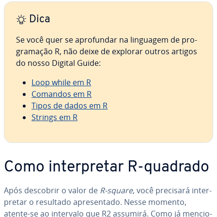
Dica
Se você quer se apro­fun­dar na linguagem de pro­
gra­ma­ção R, não deixe de explorar outros artigos
do nosso Digital Guide:
Loop while em R
Comandos em R
Tipos de dados em R
Strings em R
Como in­ter­pre­tar R-quadrado
Após descobrir o valor de
R-square
, você precisará in­ter­
pre­tar o resultado apre­sen­tado. Nesse momento,
atente-se ao intervalo que R2 assumirá. Como já men­ci­o­