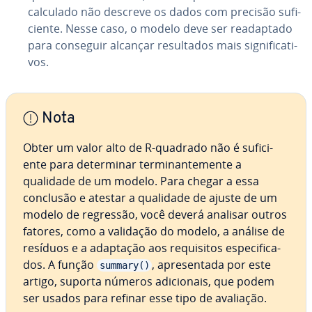
calculado não descreve os dados com precisão su­fi­
ci­ente. Nesse caso, o modelo deve ser re­a­dap­tado
para conseguir alcançar re­sul­ta­dos mais sig­ni­fi­ca­ti­
vos.
Nota
Obter um valor alto de R-quadrado não é su­fi­ci­
ente para de­ter­mi­nar ter­mi­nan­te­mente a
qualidade de um modelo. Para chegar a essa
conclusão e atestar a qualidade de ajuste de um
modelo de regressão, você deverá analisar outros
fatores, como a validação do modelo, a análise de
resíduos e a adaptação aos re­qui­si­tos es­pe­ci­fi­ca­
dos. A função
, apre­sen­tada por este
summary()
artigo, suporta números adi­ci­o­nais, que podem
ser usados para refinar esse tipo de avaliação.