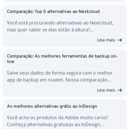
Com­pa­ra­ção: Top 5 al­ter­na­ti­vas ao Nextcloud
Você está pro­cu­rando al­ter­na­ti­vas ao Nextcloud,
mas quer saber se elas estão à altura?…
Leia mais
Com­pa­ra­ção: As melhores fer­ra­men­tas de backup on-
line
Salve seus dados de forma segura com o melhor
app de backup em nuvem. Nossa com­pa­ra­ção…
Leia mais
As melhores al­ter­na­ti­vas grátis ao InDesign
Você acha os produtos da Adobe muito caros?
Conheça al­ter­na­ti­vas gratuitas ao InDesign,…