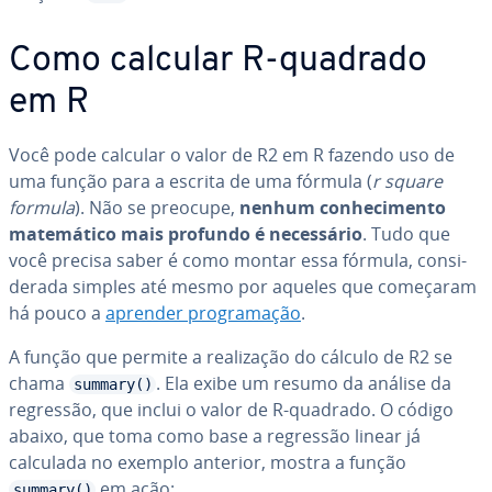
Como calcular R-quadrado
em R
Você pode calcular o valor de R2 em R fazendo uso de
uma função para a escrita de uma fórmula (
r square
formula
). Não se preocupe,
nenhum co­nhe­ci­mento
ma­te­má­tico mais profundo é ne­ces­sá­rio
. Tudo que
você precisa saber é como montar essa fórmula, con­si­
de­rada simples até mesmo por aqueles que começaram
há pouco a
aprender pro­gra­ma­ção
.
A função que permite a re­a­li­za­ção do cálculo de R2 se
chama
. Ela exibe um resumo da análise da
summary()
regressão, que inclui o valor de R-quadrado. O código
abaixo, que toma como base a regressão linear já
calculada no exemplo anterior, mostra a função
em ação:
summary()