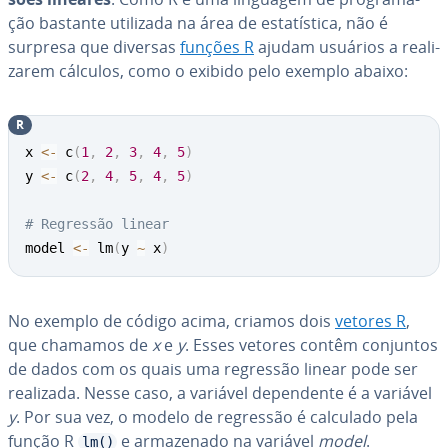
ção bastante utilizada na área de es­ta­tís­tica, não é
surpresa que diversas
funções R
ajudam usuários a re­a­li­
za­rem cálculos, como o exibido pelo exemplo abaixo:
R
x 
<-
 c
(
1
,
2
,
3
,
4
,
5
)
y 
<-
 c
(
2
,
4
,
5
,
4
,
5
)
# Regressão linear
model 
<-
 lm
(
y 
~
 x
)
No exemplo de código acima, criamos dois
vetores R
,
que chamamos de
x
e
y
. Esses vetores contêm conjuntos
de dados com os quais uma regressão linear pode ser
realizada. Nesse caso, a variável de­pen­dente é a variável
y
. Por sua vez, o modelo de regressão é calculado pela
função R
e ar­ma­ze­nado na variável
model
.
lm()