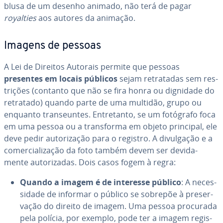
blusa de um desenho animado, não terá de pagar
royalties
aos autores da animação.
Imagens de pessoas
A Lei de Direitos Autorais permite que pessoas
presentes em locais públicos
sejam re­tra­ta­das sem res­
tri­ções (contanto que não se fira honra ou dignidade do
retratado) quando parte de uma multidão, grupo ou
enquanto tran­seun­tes. En­tre­tanto, se um fotógrafo foca
em uma pessoa ou a trans­forma em objeto principal, ele
deve pedir au­to­ri­za­ção para o registro. A di­vul­ga­ção e a
co­mer­ci­a­li­za­ção da foto também devem ser de­vi­da­
mente au­to­ri­za­das. Dois casos fogem à regra:
Quando a imagem é de interesse público
: A ne­ces­
si­dade de informar o público se sobrepõe à pre­ser­
va­ção do direito de imagem. Uma pessoa procurada
pela polícia, por exemplo, pode ter a imagem re­gis­