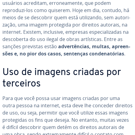
usuários acreditam, er­ro­ne­a­mente, que podem
reproduzi-los como quiserem. Hoje em dia, contudo, há
meios de se descobrir quem está uti­li­zando, sem au­to­ri­
za­ção, uma imagem protegida por direitos autorais, na
internet. Existem, inclusive, empresas es­pe­ci­a­li­za­das na
des­co­berta do uso ilegal de obras ar­tís­ti­cas. Entre as
sanções previstas estão
ad­ver­tên­cias, multas, apre­en­
sões e, no pior dos casos, sentenças con­de­na­tó­rias
.
Uso de imagens criadas por
terceiros
Para que você possa usar imagens criadas por uma
outra pessoa na internet, esta deve lhe conceder direitos
de uso, ou seja, permitir que você utilize essas imagens
pro­te­gi­das os fins que deseja. No entanto, muitas vezes
é difícil descobrir quem detém os direitos autorais de
uma obra, sendo ex­tre­ma­mente difícil o contato com