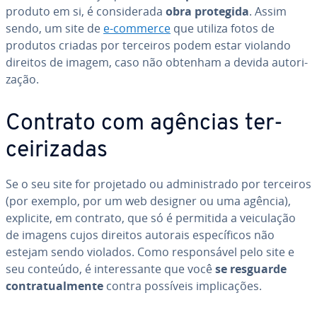
produto em si, é con­si­de­rada
obra protegida
. Assim
sendo, um site de
e-commerce
que utiliza fotos de
produtos criadas por terceiros podem estar violando
direitos de imagem, caso não obtenham a devida au­to­ri­
za­ção.
Contrato com agências ter­
cei­ri­za­das
Se o seu site for projetado ou ad­mi­nis­trado por terceiros
(por exemplo, por um web designer ou uma agência),
explicite, em contrato, que só é permitida a vei­cu­la­ção
de imagens cujos direitos autorais es­pe­cí­fi­cos não
estejam sendo violados. Como res­pon­sá­vel pelo site e
seu conteúdo, é in­te­res­sante que você
se resguarde
con­tra­tu­al­mente
contra possíveis im­pli­ca­ções.