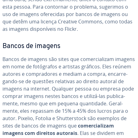
esta pessoa. Para contornar o problema, sugerimos o
uso de imagens ofe­re­ci­das por bancos de imagens ou
que detêm uma licença Creative Commons, como todas
as imagens dis­po­ní­veis no Flickr.
Bancos de imagens
Bancos de imagens são sites que co­mer­ci­a­li­zam imagens
em nome de fo­tó­gra­fos e artistas gráficos. Eles reúnem
autores e com­pra­do­res e mediam a compra, en­car­re­
gando-se de questões relativas ao direito autoral de
imagens na internet. Qualquer pessoa ou empresa pode
comprar imagens nestes bancos e utilizá-las pu­bli­ca­
mente, mesmo que em pequena quan­ti­dade. Ge­ral­
mente, eles repassam de 15% a 45% dos lucros para o
autor. Pixelio, Fotolia e Shut­ters­tock são exemplos de
sites de bancos de imagens que
co­mer­ci­a­li­zam
imagens com direitos autorais
. Elas se dividem em