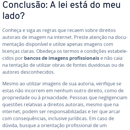
Conclusão: A lei está do meu
lado?
Conheça e siga as regras que recaem sobre direitos
autorais de imagem na internet. Preste atenção na do­cu­
men­ta­ção dis­po­ní­vel e utilize apenas imagens com
licenças claras. Obedeça os termos e condições es­ta­be­le­
ci­dos por
bancos de imagens pro­fis­si­o­nais
e não caia
na tentação de utilizar obras de fontes duvidosas ou de
autores des­co­nhe­ci­dos.
Mesmo ao utilizar imagens de sua autoria, verifique se
estas não incorrem em nenhum outro direito, como de
pro­pri­e­dade ou à pri­va­ci­dade. Pessoas que ne­gli­gen­ciam
questões relativas a direitos autorais, mesmo que na
internet, podem ser res­pon­sa­bi­li­za­das e ter que arcar
com con­sequên­cias, inclusive jurídicas. Em caso de
dúvida, busque a ori­en­ta­ção pro­fis­si­o­nal de um