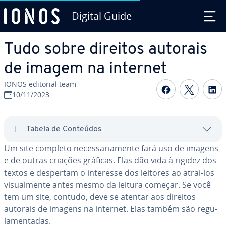
Digital Guide
Ir para o conteúdo principal
Tudo sobre direitos autorais
de imagem na internet
IONOS editorial team
Com­par­ti­
Com­par
C
10/11/2023
Tabela de Conteúdos
Um site completo ne­ces­sa­ri­a­mente fará uso de imagens
e de outras criações gráficas. Elas dão vida à rigidez dos
textos e despertam o interesse dos leitores ao atrai-los
vi­su­al­mente antes mesmo da leitura começar. Se você
tem um site, contudo, deve se atentar aos direitos
autorais de imagens na internet. Elas também são re­gu­
la­men­ta­das.