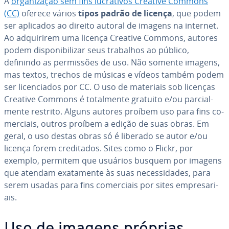
A
or­ga­ni­za­ção sem fins lu­cra­ti­vos Creative Commons
(CC)
oferece vários
tipos padrão de licença
, que podem
ser aplicados ao direito autoral de imagens na internet.
Ao ad­qui­ri­rem uma licença Creative Commons, autores
podem dis­po­ni­bi­li­zar seus trabalhos ao público,
definindo as per­mis­sões de uso. Não somente imagens,
mas textos, trechos de músicas e vídeos também podem
ser li­cen­ci­a­dos por CC. O uso de materiais sob licenças
Creative Commons é to­tal­mente gratuito e/ou par­ci­al­
mente restrito. Alguns autores proíbem uso para fins co­
mer­ci­ais, outros proíbem a edição de suas obras. Em
geral, o uso destas obras só é liberado se autor e/ou
licença forem cre­di­ta­dos. Sites como o Flickr, por
exemplo, permitem que usuários busquem por imagens
que atendam exa­ta­mente às suas ne­ces­si­da­des, para
serem usadas para fins co­mer­ci­ais por sites em­pre­sa­ri­
ais.