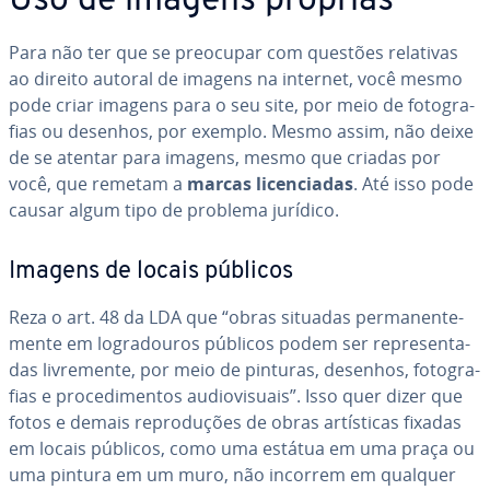
Uso de imagens próprias
Para não ter que se preocupar com questões relativas
ao direito autoral de imagens na internet, você mesmo
pode criar imagens para o seu site, por meio de fo­to­gra­
fias ou desenhos, por exemplo. Mesmo assim, não deixe
de se atentar para imagens, mesmo que criadas por
você, que remetam a
marcas li­cen­ci­a­das
. Até isso pode
causar algum tipo de problema jurídico.
Imagens de locais públicos
Reza o art. 48 da LDA que “obras situadas per­ma­nen­te­
mente em lo­gra­dou­ros públicos podem ser re­pre­sen­ta­
das li­vre­mente, por meio de pinturas, desenhos, fo­to­gra­
fias e pro­ce­di­men­tos au­di­o­vi­su­ais”. Isso quer dizer que
fotos e demais re­pro­du­ções de obras ar­tís­ti­cas fixadas
em locais públicos, como uma estátua em uma praça ou
uma pintura em um muro, não incorrem em qualquer