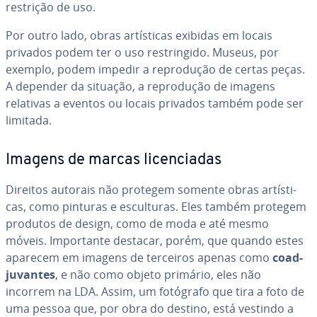
restrição de uso.
Por outro lado, obras ar­tís­ti­cas exibidas em locais
privados podem ter o uso res­trin­gido. Museus, por
exemplo, podem impedir a re­pro­du­ção de certas peças.
A depender da situação, a re­pro­du­ção de imagens
relativas a eventos ou locais privados também pode ser
limitada.
Imagens de marcas li­cen­ci­a­das
Direitos autorais não protegem somente obras ar­tís­ti­
cas, como pinturas e es­cul­tu­ras. Eles também protegem
produtos de design, como de moda e até mesmo
móveis. Im­por­tante destacar, porém, que quando estes
aparecem em imagens de terceiros apenas como
co­ad­
ju­van­tes
, e não como objeto primário, eles não
incorrem na LDA. Assim, um fotógrafo que tira a foto de
uma pessoa que, por obra do destino, está vestindo a