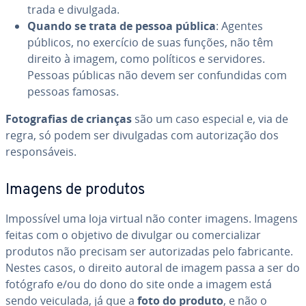
trada e divulgada.
Quando se trata de pessoa pública
: Agentes
públicos, no exercício de suas funções, não têm
direito à imagem, como políticos e ser­vi­do­res.
Pessoas públicas não devem ser con­fun­di­das com
pessoas famosas.
Fo­to­gra­fias de crianças
são um caso especial e, via de
regra, só podem ser di­vul­ga­das com au­to­ri­za­ção dos
res­pon­sá­veis.
Imagens de produtos
Im­pos­sí­vel uma loja virtual não conter imagens. Imagens
feitas com o objetivo de divulgar ou co­mer­ci­a­li­zar
produtos não precisam ser au­to­ri­za­das pelo fa­bri­cante.
Nestes casos, o direito autoral de imagem passa a ser do
fotógrafo e/ou do dono do site onde a imagem está
sendo veiculada, já que a
foto do produto
, e não o