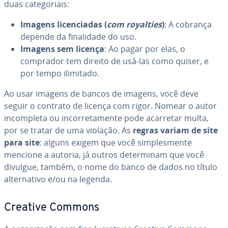
duas ca­te­go­ri­ais:
Imagens li­cen­ci­a­das (
com royalties
)
: A cobrança
depende da fi­na­li­dade do uso.
Imagens sem licença
: Ao pagar por elas, o
comprador tem direito de usá-las como quiser, e
por tempo ilimitado.
Ao usar imagens de bancos de imagens, você deve
seguir o contrato de licença com rigor. Nomear o autor
in­com­pleta ou in­cor­re­ta­mente pode acarretar multa,
por se tratar de uma violação. As
regras variam de site
para site
: alguns exigem que você sim­ples­mente
mencione a autoria, já outros de­ter­mi­nam que você
divulgue, também, o nome do banco de dados no título
al­ter­na­tivo e/ou na legenda.
Creative Commons