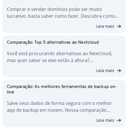
Comprar e vender domínios pode ser muito
lucrativo, basta saber como fazer. Descubra como…
Leia mais
Com­pa­ra­ção: Top 5 al­ter­na­ti­vas ao Nextcloud
Você está pro­cu­rando al­ter­na­ti­vas ao Nextcloud,
mas quer saber se elas estão à altura?…
Leia mais
Com­pa­ra­ção: As melhores fer­ra­men­tas de backup on-
line
Salve seus dados de forma segura com o melhor
app de backup em nuvem. Nossa com­pa­ra­ção…
Leia mais