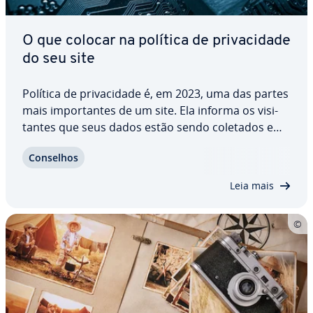
O que colocar na política de pri­va­ci­dade
do seu site
Política de pri­va­ci­dade é, em 2023, uma das partes
mais im­por­tan­tes de um site. Ela informa os vi­si­
tan­tes que seus dados estão sendo coletados e
para que serão uti­li­za­dos. Uma política de pri­va­ci­
Conselhos
dade tem que estar de acordo com a LGPD. Sites
que de­so­be­de­ce­rem a lei, ou adotarem…
Leia mais