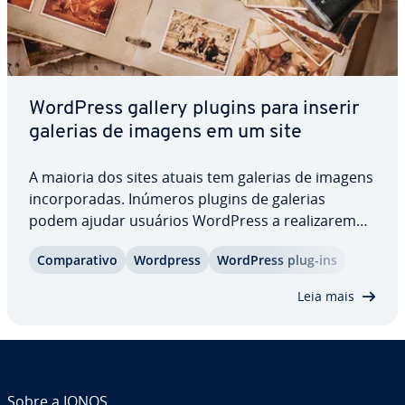
WordPress gallery plugins para inserir
galerias de imagens em um site
A maioria dos sites atuais tem galerias de imagens
in­cor­po­ra­das. Inúmeros plugins de galerias
podem ajudar usuários WordPress a re­a­li­za­rem
essa in­cor­po­ra­ção, de maneira simples e rápida.
Com­pa­ra­tivo
Wordpress
WordPress plug-ins
Cada WordPress gallery plugin oferece di­fe­ren­tes
recursos e cobram di­fe­ren­tes valores por…
Leia mais
Sobre a IONOS