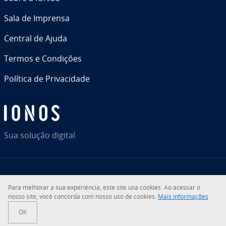
Sala de Imprensa
Central de Ajuda
Termos e Condições
Política de Pri­va­ci­dade
Sua solução digital
RSS
LinkedIn
tiktok
Instagram
Facebook
YouTube
Para melhorar a sua ex­pe­ri­ên­cia, este site usa cookies. Ao acessar o
nosso site, você concorda com nosso uso de cookies.
Mais in­for­ma­ções
© 2026
IONOS Inc.
OK