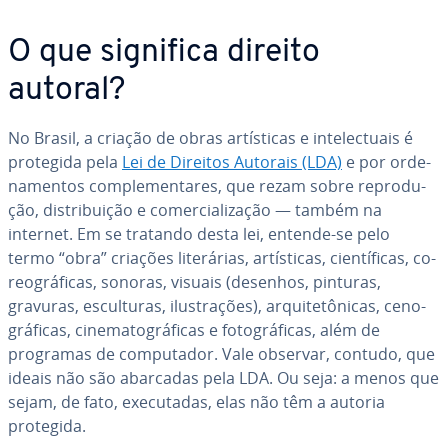
O que significa direito
autoral?
No Brasil, a criação de obras ar­tís­ti­cas e in­te­lec­tu­ais é
protegida pela
Lei de Direitos Autorais (LDA)
e por or­de­
na­men­tos com­ple­men­ta­res, que rezam sobre re­pro­du­
ção, dis­tri­bui­ção e co­mer­ci­a­li­za­ção — também na
internet. Em se tratando desta lei, entende-se pelo
termo “obra” criações li­te­rá­rias, ar­tís­ti­cas, ci­en­tí­fi­cas, co­
re­o­grá­fi­cas, sonoras, visuais (desenhos, pinturas,
gravuras, es­cul­tu­ras, ilus­tra­ções), ar­qui­tetô­ni­cas, ce­no­
grá­fi­cas, ci­ne­ma­to­grá­fi­cas e fo­to­grá­fi­cas, além de
programas de com­pu­ta­dor. Vale observar, contudo, que
ideais não são abarcadas pela LDA. Ou seja: a menos que
sejam, de fato, exe­cu­ta­das, elas não têm a autoria
protegida.