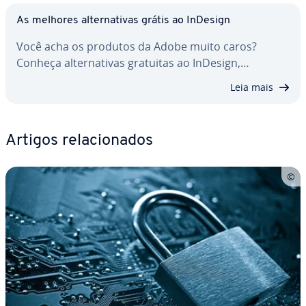
As melhores al­ter­na­ti­vas grátis ao InDesign
Você acha os produtos da Adobe muito caros?
Conheça al­ter­na­ti­vas gratuitas ao InDesign,…
Leia mais
Artigos re­la­ci­o­na­dos