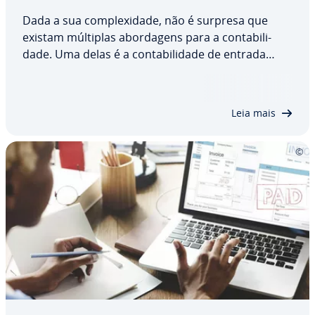
Dada a sua com­ple­xi­dade, não é surpresa que
existam múltiplas abor­da­gens para a con­ta­bi­li­
dade. Uma delas é a con­ta­bi­li­dade de entrada
simples. Você conhece esse sistema contábil
básico? Sabe quais são suas vantagens e des­van­
ta­gens? Quem deve usá-la? Como ela difere da
Leia mais
abordagem…