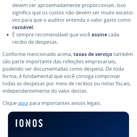
devem ser apro­xi­ma­da­mente pro­por­ci­o­nais. Isso
significa que os custos não devem ser muito ex­ces­si­
vos para que o auditor entenda o valor gasto como
razoável
.
É sempre re­co­men­dá­vel que você
assine
cada
recibo de despesas.
Conforme men­ci­o­nado acima,
taxas de serviço
também
são parte im­por­tante das refeições em­pre­sa­ri­ais,
podendo ser do­cu­men­ta­das como despesa. De toda
forma, é fun­da­men­tal que você consiga comprovar
todas as despesas por meio de recibos ou notas fiscais,
in­de­pen­den­te­mente do valor destas.
Clique
aqui
para im­por­tan­tes avisos legais.
Ir para o menu principal