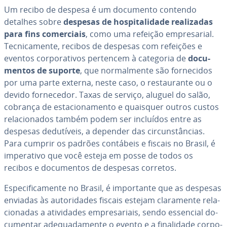
Um recibo de despesa é um documento contendo
detalhes sobre
despesas de hos­pi­ta­li­dade re­a­li­za­das
para fins co­mer­ci­ais
, como uma refeição em­pre­sa­rial.
Tec­ni­ca­mente, recibos de despesas com refeições e
eventos cor­po­ra­ti­vos pertencem à categoria de
do­cu­
men­tos de suporte
, que nor­mal­mente são for­ne­ci­dos
por uma parte externa, neste caso, o res­tau­rante ou o
devido for­ne­ce­dor. Taxas de serviço, aluguel do salão,
cobrança de es­ta­ci­o­na­mento e quaisquer outros custos
re­la­ci­o­na­dos também podem ser incluídos entre as
despesas de­du­tí­veis, a depender das cir­cuns­tân­cias.
Para cumprir os padrões contábeis e fiscais no Brasil, é
im­pe­ra­tivo que você esteja em posse de todos os
recibos e do­cu­men­tos de despesas corretos.
Es­pe­ci­fi­ca­mente no Brasil, é im­por­tante que as despesas
enviadas às au­to­ri­da­des fiscais estejam cla­ra­mente re­la­
ci­o­na­das a ati­vi­da­des em­pre­sa­ri­ais, sendo essencial do­
cu­men­tar ade­qua­da­mente o evento e a fi­na­li­dade cor­po­