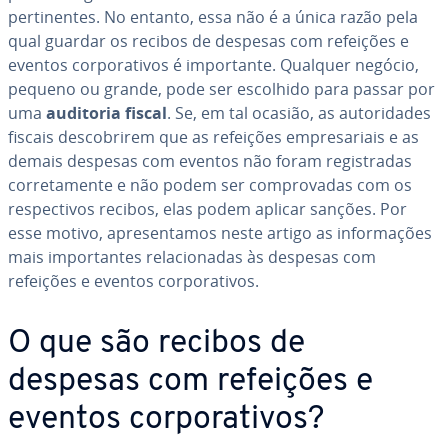
per­ti­nen­tes. No entanto, essa não é a única razão pela
qual guardar os recibos de despesas com refeições e
eventos cor­po­ra­ti­vos é im­por­tante. Qualquer negócio,
pequeno ou grande, pode ser escolhido para passar por
uma
auditoria fiscal
. Se, em tal ocasião, as au­to­ri­da­des
fiscais des­co­bri­rem que as refeições em­pre­sa­ri­ais e as
demais despesas com eventos não foram re­gis­tra­das
cor­re­ta­mente e não podem ser com­pro­va­das com os
res­pec­ti­vos recibos, elas podem aplicar sanções. Por
esse motivo, apre­sen­ta­mos neste artigo as in­for­ma­ções
mais im­por­tan­tes re­la­ci­o­na­das às despesas com
refeições e eventos cor­po­ra­ti­vos.
O que são recibos de
despesas com refeições e
eventos cor­po­ra­ti­vos?