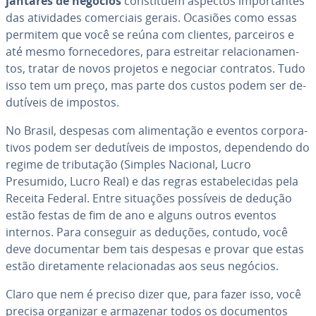
jantares de negócios
cons­ti­tuem aspectos im­por­tan­tes
das ati­vi­da­des co­mer­ci­ais gerais. Ocasiões como essas
permitem que você se reúna com clientes, parceiros e
até mesmo for­ne­ce­do­res, para estreitar re­la­ci­o­na­men­
tos, tratar de novos projetos e negociar contratos. Tudo
isso tem um preço, mas parte dos custos podem ser de­
du­tí­veis de impostos.
No Brasil, despesas com ali­men­ta­ção e eventos cor­po­ra­
ti­vos podem ser de­du­tí­veis de impostos, de­pen­dendo do
regime de tri­bu­ta­ção (Simples Nacional, Lucro
Presumido, Lucro Real) e das regras es­ta­be­le­ci­das pela
Receita Federal. Entre situações possíveis de dedução
estão festas de fim de ano e alguns outros eventos
internos. Para conseguir as deduções, contudo, você
deve do­cu­men­tar bem tais despesas e provar que estas
estão di­re­ta­mente re­la­ci­o­na­das aos seus negócios.
Claro que nem é preciso dizer que, para fazer isso, você
precisa organizar e armazenar todos os do­cu­men­tos