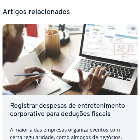
Artigos re­la­ci­o­na­dos
Registrar despesas de en­tre­te­ni­mento
cor­po­ra­tivo para deduções fiscais
A maioria das empresas organiza eventos com
certa re­gu­la­ri­dade, como almoços de negócios.