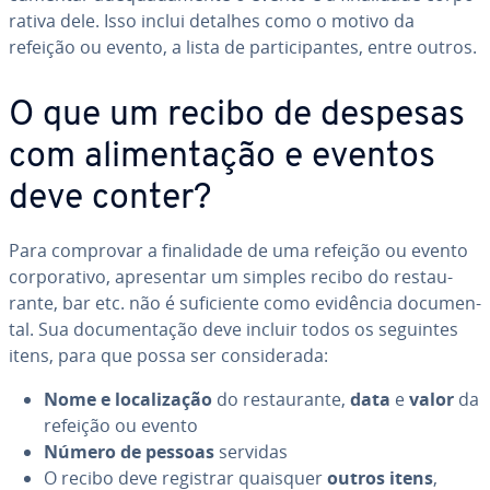
ra­tiva dele. Isso inclui detalhes como o motivo da
refeição ou evento, a lista de par­ti­ci­pan­tes, entre outros.
O que um recibo de despesas
com ali­men­ta­ção e eventos
deve conter?
Para comprovar a fi­na­li­dade de uma refeição ou evento
cor­po­ra­tivo, apre­sen­tar um simples recibo do res­tau­
rante, bar etc. não é su­fi­ci­ente como evidência do­cu­men­
tal. Sua do­cu­men­ta­ção deve incluir todos os seguintes
itens, para que possa ser con­si­de­rada:
Nome e lo­ca­li­za­ção
do res­tau­rante,
data
e
valor
da
refeição ou evento
Número de pessoas
servidas
O recibo deve registrar quaisquer
outros itens
,