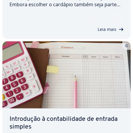
Embora escolher o cardápio também seja parte
im­por­tante da or­ga­ni­za­ção desse tipo de evento, é
igual­mente im­por­tante, senão mais, que você
registre todas as despesas com refeições e…
Leia mais
In­tro­du­ção à con­ta­bi­li­dade de entrada
simples