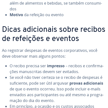
além de alimentos e bebidas, se também con­su­mi­
dos
Motivo
da refeição ou evento
Dicas adi­ci­o­nais sobre recibos
de refeições e eventos
Ao registrar despesas de eventos cor­po­ra­ti­vos, você
deve observar mais alguns pontos:
O recibo precisa ser
impresso
– recibos e con­fir­ma­
ções ma­nus­cri­tas devem ser evitados.
Se você não tiver certeza se o recibo de despesas é
su­fi­ci­ente, pode ser útil arquivar
provas adi­ci­o­nais
de que o evento ocorreu. Isso pode incluir e-mails
enviados aos par­ti­ci­pan­tes ou até mesmo a pro­gra­
ma­ção do dia do evento.
Em princípio, a ocasião e os custos as­so­ci­a­dos