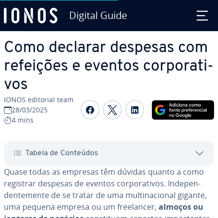
Digital Guide
Ir para o conteúdo principal
Como declarar despesas com
refeições e eventos cor­po­ra­ti­
vos
IONOS editorial team
Com­par­ti­lhar no Faceboo
Com­par­ti­lhar no Twi
Com­par­ti­lhar n
28/03/2025
4 mins
Tabela de Conteúdos
Quase todas as empresas têm dúvidas quanto a como
registrar despesas de eventos cor­po­ra­ti­vos. In­de­pen­
den­te­mente de se tratar de uma mul­ti­na­ci­o­nal gigante,
uma pequena empresa ou um fre­e­lan­cer,
almoços ou