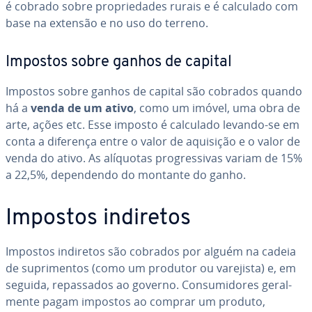
é cobrado sobre pro­pri­e­da­des rurais e é calculado com
base na extensão e no uso do terreno.
Impostos sobre ganhos de capital
Impostos sobre ganhos de capital são cobrados quando
há a
venda de um ativo
, como um imóvel, uma obra de
arte, ações etc. Esse imposto é calculado levando-se em
conta a diferença entre o valor de aquisição e o valor de
venda do ativo. As alíquotas pro­gres­si­vas variam de 15%
a 22,5%, de­pen­dendo do montante do ganho.
Impostos indiretos
Impostos indiretos são cobrados por alguém na cadeia
de su­pri­men­tos (como um produtor ou varejista) e, em
seguida, re­pas­sa­dos ao governo. Con­su­mi­do­res ge­ral­
mente pagam impostos ao comprar um produto,