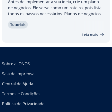
Antes de im­ple­men­tar a sua ideia, crie um plano
de negócios. Ele serve como um roteiro, pois lista
todos os passos ne­ces­sá­rios. Planos de negócios
também são re­le­van­tes para in­ves­ti­do­res e ins­ti­
Tutoriais
tui­ções fi­nan­cei­ras, por ajudar a convencer sobre
a concessão de em­prés­ti­mos e…
Leia mais
Sobre a IONOS
Sala de Imprensa
Central de Ajuda
Termos e Condições
Política de Pri­va­ci­dade