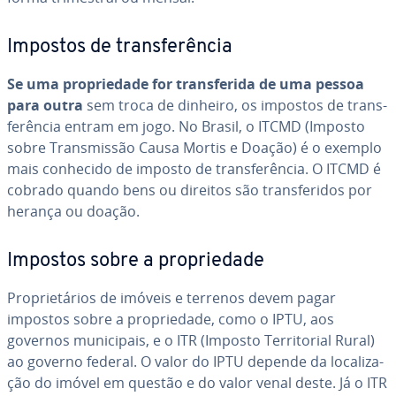
Impostos de trans­fe­rên­cia
Se uma pro­pri­e­dade for trans­fe­rida de uma pessoa
para outra
sem troca de dinheiro, os impostos de trans­
fe­rên­cia entram em jogo. No Brasil, o ITCMD (Imposto
sobre Trans­mis­são Causa Mortis e Doação) é o exemplo
mais conhecido de imposto de trans­fe­rên­cia. O ITCMD é
cobrado quando bens ou direitos são trans­fe­ri­dos por
herança ou doação.
Impostos sobre a pro­pri­e­dade
Pro­pri­e­tá­rios de imóveis e terrenos devem pagar
impostos sobre a pro­pri­e­dade, como o IPTU, aos
governos mu­ni­ci­pais, e o ITR (Imposto Ter­ri­to­rial Rural)
ao governo federal. O valor do IPTU depende da lo­ca­li­za­
ção do imóvel em questão e do valor venal deste. Já o ITR