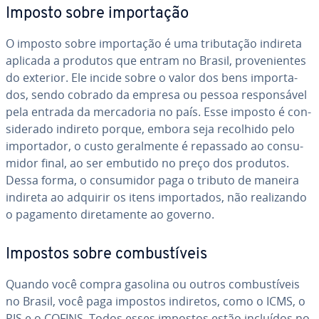
Imposto sobre im­por­ta­ção
O imposto sobre im­por­ta­ção é uma tri­bu­ta­ção indireta
aplicada a produtos que entram no Brasil, pro­ve­ni­en­tes
do exterior. Ele incide sobre o valor dos bens im­por­ta­
dos, sendo cobrado da empresa ou pessoa res­pon­sá­vel
pela entrada da mer­ca­do­ria no país. Esse imposto é con­
si­de­rado indireto porque, embora seja recolhido pelo
im­por­ta­dor, o custo ge­ral­mente é repassado ao con­su­
mi­dor final, ao ser embutido no preço dos produtos.
Dessa forma, o con­su­mi­dor paga o tributo de maneira
indireta ao adquirir os itens im­por­ta­dos, não re­a­li­zando
o pagamento di­re­ta­mente ao governo.
Impostos sobre com­bus­tí­veis
Quando você compra gasolina ou outros com­bus­tí­veis
no Brasil, você paga impostos indiretos, como o ICMS, o
PIS e o COFINS. Todos esses impostos estão incluídos no