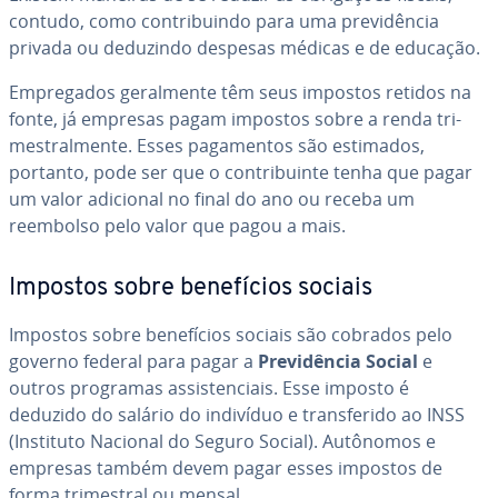
contudo, como con­tri­buindo para uma pre­vi­dên­cia
privada ou deduzindo despesas médicas e de educação.
Em­pre­ga­dos ge­ral­mente têm seus impostos retidos na
fonte, já empresas pagam impostos sobre a renda tri­
mes­tral­mente. Esses pa­ga­men­tos são estimados,
portanto, pode ser que o con­tri­buinte tenha que pagar
um valor adicional no final do ano ou receba um
reembolso pelo valor que pagou a mais.
Impostos sobre be­ne­fí­cios sociais
Impostos sobre be­ne­fí­cios sociais são cobrados pelo
governo federal para pagar a
Pre­vi­dên­cia Social
e
outros programas as­sis­ten­ci­ais. Esse imposto é
deduzido do salário do indivíduo e trans­fe­rido ao INSS
(Instituto Nacional do Seguro Social). Autônomos e
empresas também devem pagar esses impostos de
forma tri­mes­tral ou mensal.