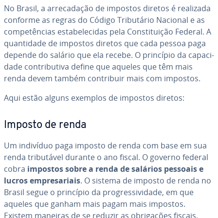
No Brasil, a ar­re­ca­da­ção de impostos diretos é realizada
conforme as regras do Código Tri­bu­tá­rio Nacional e as
com­pe­tên­cias es­ta­be­le­ci­das pela Cons­ti­tui­ção Federal. A
quan­ti­dade de impostos diretos que cada pessoa paga
depende do salário que ela recebe. O princípio da ca­pa­ci­
dade con­tri­bu­tiva define que aqueles que têm mais
renda devem também con­tri­buir mais com impostos.
Aqui estão alguns exemplos de impostos diretos:
Imposto de renda
Um indivíduo paga imposto de renda com base em sua
renda tri­bu­tá­vel durante o ano fiscal. O governo federal
cobra
impostos sobre a renda de salários pessoais e
lucros em­pre­sa­ri­ais
. O sistema de imposto de renda no
Brasil segue o princípio da pro­gres­si­vi­dade, em que
aqueles que ganham mais pagam mais impostos.
Existem maneiras de se reduzir as obri­ga­ções fiscais,