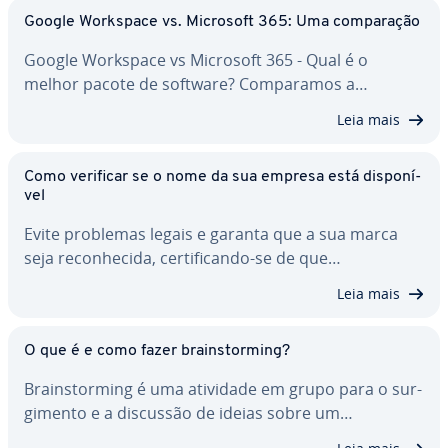
Google Workspace vs. Microsoft 365: Uma com­pa­ra­ção
Google Workspace vs Microsoft 365 - Qual é o
melhor pacote de software? Com­pa­ra­mos a…
Leia mais
Como verificar se o nome da sua empresa está dis­po­ní­
vel
Evite problemas legais e garanta que a sua marca
seja re­co­nhe­cida, cer­ti­fi­cando-se de que…
Leia mais
O que é e como fazer brains­tor­ming?
Brains­tor­ming é uma atividade em grupo para o sur­
gi­mento e a discussão de ideias sobre um…