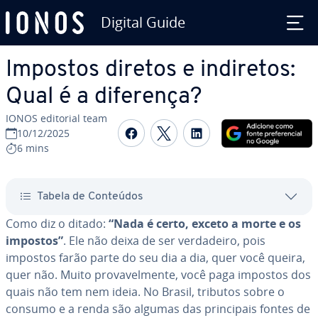
Digital Guide
Ir para o conteúdo principal
Impostos diretos e indiretos:
Qual é a diferença?
IONOS editorial team
Com­par­ti­lhar no Faceboo
Com­par­ti­lhar no Twi
Com­par­ti­lhar n
10/12/2025
6 mins
Tabela de Conteúdos
Como diz o ditado:
“Nada é certo, exceto a morte e os
impostos”
. Ele não deixa de ser ver­da­deiro, pois
impostos farão parte do seu dia a dia, quer você queira,
quer não. Muito pro­va­vel­mente, você paga impostos dos
quais não tem nem ideia. No Brasil, tributos sobre o
consumo e a renda são algumas das prin­ci­pais fontes de