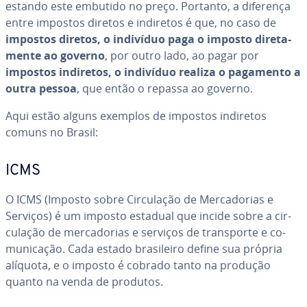
estando este embutido no preço. Portanto, a diferença
entre impostos diretos e indiretos é que, no caso de
impostos diretos, o indivíduo paga o imposto di­re­ta­
mente ao governo
, por outro lado, ao pagar por
impostos indiretos, o indivíduo realiza o pagamento a
outra pessoa
, que então o repassa ao governo.
Aqui estão alguns exemplos de impostos indiretos
comuns no Brasil:
ICMS
O ICMS (Imposto sobre Cir­cu­la­ção de Mer­ca­do­rias e
Serviços) é um imposto estadual que incide sobre a cir­
cu­la­ção de mer­ca­do­rias e serviços de trans­porte e co­
mu­ni­ca­ção. Cada estado bra­si­leiro define sua própria
alíquota, e o imposto é cobrado tanto na produção
quanto na venda de produtos.