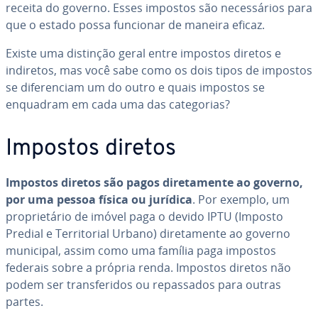
receita do governo. Esses impostos são ne­ces­sá­rios para
que o estado possa funcionar de maneira eficaz.
Existe uma distinção geral entre impostos diretos e
indiretos, mas você sabe como os dois tipos de impostos
se di­fe­ren­ciam um do outro e quais impostos se
enquadram em cada uma das ca­te­go­rias?
Impostos diretos
Impostos diretos são pagos di­re­ta­mente ao governo,
por uma pessoa física ou jurídica
. Por exemplo, um
pro­pri­e­tá­rio de imóvel paga o devido IPTU (Imposto
Predial e Ter­ri­to­rial Urbano) di­re­ta­mente ao governo
municipal, assim como uma família paga impostos
federais sobre a própria renda. Impostos diretos não
podem ser trans­fe­ri­dos ou re­pas­sa­dos para outras
partes.