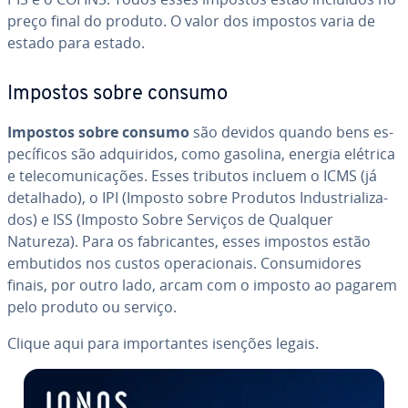
preço final do produto. O valor dos impostos varia de
estado para estado.
Impostos sobre consumo
Impostos sobre consumo
são devidos quando bens es­
pe­cí­fi­cos são ad­qui­ri­dos, como gasolina, energia elétrica
e te­le­co­mu­ni­ca­ções. Esses tributos incluem o ICMS (já
detalhado), o IPI (Imposto sobre Produtos In­dus­tri­a­li­za­
dos) e ISS (Imposto Sobre Serviços de Qualquer
Natureza). Para os fa­bri­can­tes, esses impostos estão
embutidos nos custos ope­ra­ci­o­nais. Con­su­mi­do­res
finais, por outro lado, arcam com o imposto ao pagarem
pelo produto ou serviço.
Clique aqui para im­por­tan­tes isenções legais.
Ir para o menu principal