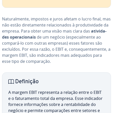
Na­tu­ral­mente, impostos e juros afetam o lucro final, mas
não estão di­re­ta­mente re­la­ci­o­na­dos à pro­du­ti­vi­dade da
empresa. Para obter uma visão mais clara das
ati­vi­da­
des ope­ra­ci­o­nais
de um negócio (es­pe­ci­al­mente ao
compará-lo com outras empresas) esses fatores são
excluídos. Por essa razão, o EBIT e, con­se­quen­te­mente, a
margem EBIT, são in­di­ca­do­res mais adequados para
esse tipo de com­pa­ra­ção.
Definição
A margem EBIT re­pre­senta a relação entre o EBIT
e o fa­tu­ra­mento total da empresa. Esse indicador
fornece in­for­ma­ções sobre a ren­ta­bi­li­dade do
negócio e permite com­pa­ra­ções entre setores e