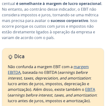
cen­tual
é se­me­lhante à margem de lucro ope­ra­ci­o­nal
.
No entanto, ao contrário desse indicador, o EBIT não
considera impostos e juros, tornando-se uma métrica
mais precisa para avaliar o
sucesso cor­po­ra­tivo
. Isso
ocorre porque os custos com juros e impostos não
estão di­re­ta­mente ligados à operação da empresa e
variam de acordo com o país.
Dica
Não confunda a margem EBIT com a
margem
EBITDA
, baseada no EBITDA (
earnings before
interest, taxes, de­pre­ci­a­tion, and amor­ti­za­tion
:
lucro antes de juros, impostos, de­pre­ci­a­ção e
amor­ti­za­ção). Além disso, existe também o
EBITA
(
earnings before interest, taxes, and amor­ti­za­tion
:
lucro antes de juros, impostos e amor­ti­za­ção).