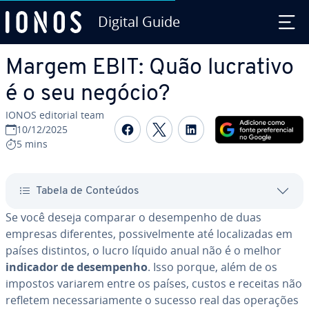
Digital Guide
Ir para o conteúdo principal
Margem EBIT: Quão lucrativo
é o seu negócio?
IONOS editorial team
Com­par­ti­lhar no Faceboo
Com­par­ti­lhar no Twi
Com­par­ti­lhar n
10/12/2025
5 mins
Tabela de Conteúdos
Se você deseja comparar o de­sem­pe­nho de duas
empresas di­fe­ren­tes, pos­si­vel­mente até lo­ca­li­za­das em
países distintos, o lucro líquido anual não é o melhor
indicador de de­sem­pe­nho
. Isso porque, além de os
impostos variarem entre os países, custos e receitas não
refletem ne­ces­sa­ri­a­mente o sucesso real das operações