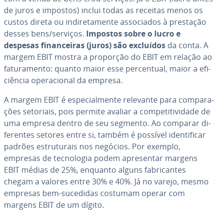
de juros e impostos) inclui todas as receitas menos os
custos direta ou in­di­re­ta­mente as­so­ci­a­dos à prestação
desses bens/serviços.
Impostos sobre o lucro e
despesas fi­nan­cei­ras (juros) são excluídos
da conta. A
margem EBIT mostra a proporção do EBIT em relação ao
fa­tu­ra­mento: quanto maior esse per­cen­tual, maior a efi­
ci­ên­cia ope­ra­ci­o­nal da empresa.
A margem EBIT é es­pe­ci­al­mente relevante para com­pa­ra­
ções setoriais, pois permite avaliar a com­pe­ti­ti­vi­dade de
uma empresa dentro de seu segmento. Ao comparar di­
fe­ren­tes setores entre si, também é possível iden­ti­fi­car
padrões es­tru­tu­rais nos negócios. Por exemplo,
empresas de tec­no­lo­gia podem apre­sen­tar margens
EBIT médias de 25%, enquanto alguns fa­bri­can­tes
chegam a valores entre 30% e 40%. Já no varejo, mesmo
empresas bem-sucedidas costumam operar com
margens EBIT de um dígito.