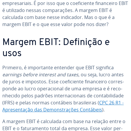
em­pre­sa­ri­ais. É por isso que o co­e­fi­ci­ente fi­nan­ceiro EBIT
é utilizado nessas com­pa­ra­ções. A margem EBIT é
calculada com base nesse indicador. Mas o que é a
margem EBIT e o que esse valor pode nos dizer?
Margem EBIT: Definição e
usos
Primeiro, é im­por­tante entender que EBIT significa
earnings before interest and taxes
, ou seja, lucro antes
de juros e impostos. Esse co­e­fi­ci­ente fi­nan­ceiro cor­res­
ponde ao lucro ope­ra­ci­o­nal de uma empresa e é re­co­
nhe­cido pelos padrões in­ter­na­ci­o­nais de con­ta­bi­li­dade
(IFRS) e pelas normas contábeis bra­si­lei­ras (
CPC 26 R1 -
Apre­sen­ta­ção das De­mons­tra­ções Contábeis
).
A margem EBIT é calculada com base na relação entre o
EBIT e o fa­tu­ra­mento total da empresa. Esse valor per­