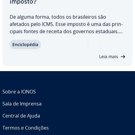
imposto?
De alguma forma, todos os bra­si­lei­ros são
afetados pelo ICMS. Esse imposto é uma das prin­
ci­pais fontes de receita dos governos estaduais.
Mas você sabe o que significa ICMS e como ele é
En­ci­clo­pé­dia
aplicado a produtos e serviços? Há também que
se conhecer as alíquotas, que variam a depender…
Leia mais
Sobre a IONOS
Sala de Imprensa
Central de Ajuda
Termos e Condições