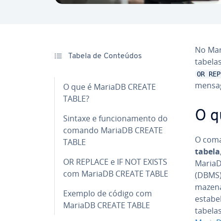
No Ma
Tabela de Conteúdos
tabela
OR REP
mensag
O que é MariaDB CREATE
TABLE?
O q
Sintaxe e fun­ci­o­na­mento do
comando MariaDB CREATE
O com
TABLE
tabela
OR REPLACE e IF NOT EXISTS
MariaDB
com MariaDB CREATE TABLE
(DBMS)
ma­ze­n
Exemplo de código com
es­ta­b
MariaDB CREATE TABLE
tabela