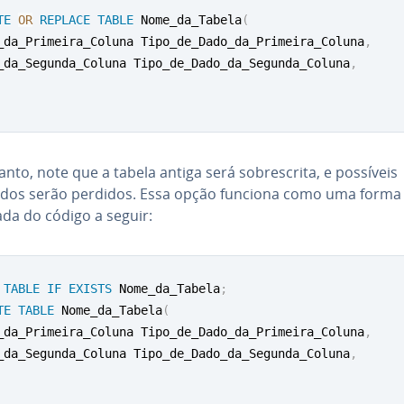
TE
OR
REPLACE
TABLE
 Nome_da_Tabela
(
_da_Primeira_Coluna Tipo_de_Dado_da_Primeira_Coluna
,
_da_Segunda_Coluna Tipo_de_Dado_da_Segunda_Coluna
,
nto, note que a tabela antiga será so­bres­crita, e possíveis
dos serão perdidos. Essa opção funciona como uma forma
ada do código a seguir:
TABLE
IF
EXISTS
 Nome_da_Tabela
;
TE
TABLE
 Nome_da_Tabela
(
_da_Primeira_Coluna Tipo_de_Dado_da_Primeira_Coluna
,
_da_Segunda_Coluna Tipo_de_Dado_da_Segunda_Coluna
,