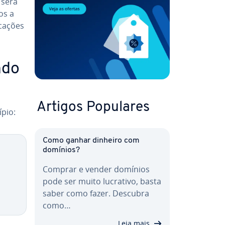
 será
os a
­ca­ções
ndo
Artigos Populares
pio:
Como ganhar dinheiro com
domínios?
Comprar e vender domínios
pode ser muito lucrativo, basta
saber como fazer. Descubra
como…
Leia mais