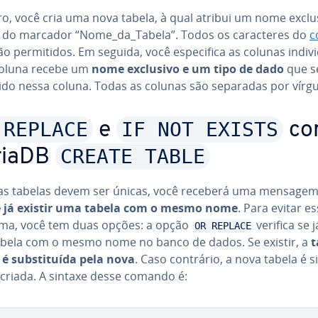
ro, você cria uma nova tabela, à qual atribui um nome exclu
 do marcador “Nome_da_Tabela”. Todos os ca­rac­te­res do
c
o per­mi­ti­dos. Em seguida, você es­pe­ci­fica as colunas in­di­vi­
oluna recebe um
nome exclusivo e um tipo de dado
que s
ido nessa coluna. Todas as colunas são separadas por vírgu
 REPLACE
IF NOT EXISTS
e
co
CREATE TABLE
riaDB
s tabelas devem ser únicas, você receberá uma mensagem
e já existir uma tabela com o mesmo nome
. Para evitar e
ma, você tem duas opções: a opção
verifica se j
OR REPLACE
bela com o mesmo nome no banco de dados. Se existir, a
t
 é subs­ti­tuída pela nova
. Caso contrário, a nova tabela é s
criada. A sintaxe desse comando é: