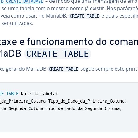
DB
– de modo que uma mensagem de erro
CREATE DATABASE
 se uma tabela com o mesmo nome já existir. Nos pa­rá­gra­f
, veja como usar, no MariaDB,
e quais es­pe­ci­fi
CREATE TABLE
er uti­li­za­das.
taxe e fun­ci­o­na­mento do coma
CREATE TABLE
riaDB
axe geral do MariaDB
segue sempre este princí
CREATE TABLE
TE
TABLE
 Nome_da_Tabela
(
_da_Primeira_Coluna Tipo_de_Dado_da_Primeira_Coluna
,
_da_Segunda_Coluna Tipo_de_Dado_da_Segunda_Coluna
,