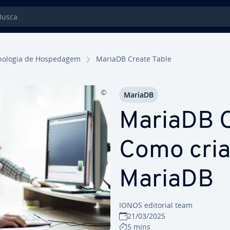
sca
no­lo­gia de Hos­pe­da­gem
MariaDB Create Table
MariaDB
MariaDB 
Como cria
MariaDB
IONOS editorial team
21/03/2025
5 mins