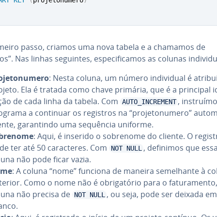
meiro passo, criamos uma nova tabela e a chamamos de
s”. Nas linhas seguintes, es­pe­ci­fi­ca­mos as colunas in­di­vi­du­
o­je­to­nu­mero
: Nesta coluna, um número in­di­vi­dual é atrib
ojeto. Ela é tratada como chave primária, que é a principal iden
­ção de cada linha da tabela. Com
, ins­truí­m
AUTO_INCREMENT
ograma a continuar os registros na “pro­je­to­nu­mero” au­to­ma
nte, ga­ran­tindo uma sequência uniforme.
brenome
: Aqui, é inserido o sobrenome do cliente. O regist
de ter até 50 ca­rac­te­res. Com
, definimos que ess
NOT NULL
luna não pode ficar vazia.
ome
: A coluna “nome” funciona de maneira se­me­lhante à c
terior. Como o nome não é obri­ga­tó­rio para o fa­tu­ra­mento
luna não precisa de
, ou seja, pode ser deixada em
NOT NULL
anco.