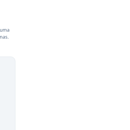
r uma
unas.