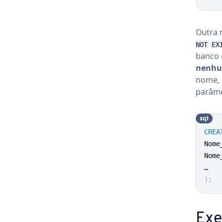
Outra 
NOT EX
banco d
nenhum
nome, 
parâme
sql
CREA
Nome
Nome
)
;
Exe