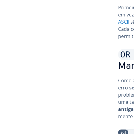
Primei
em vez
ASCII
sã
Cada c
permit
OR
Ma
Como a
erro
s
proble
uma ta
antiga
mente 
sql