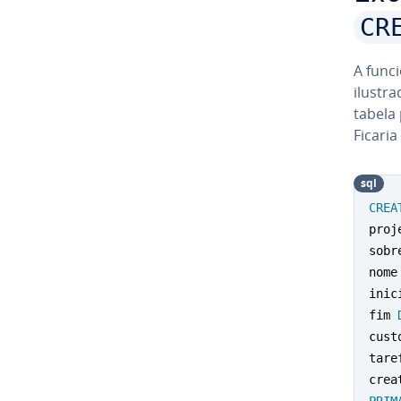
CR
A fun­c
ilustr
tabela 
Ficaria
sql
CREA
proj
sobr
nome
inic
fim 
cust
tare
crea
PRIM