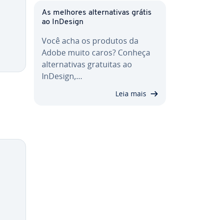
As melhores al­ter­na­ti­vas grátis
ao InDesign
Você acha os produtos da
Adobe muito caros? Conheça
al­ter­na­ti­vas gratuitas ao
InDesign,…
Leia mais