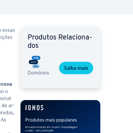
o essas
opções
Produtos Re­la­ci­o­na­
dos
Saiba mais
Domínios
 nova
mo o
­o­nal
 de ar­
finidas,
 As