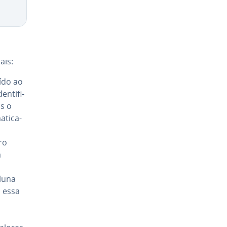
ais:
uído ao
­ti­fi­
os o
­ti­ca­
ro
a
oluna
, essa