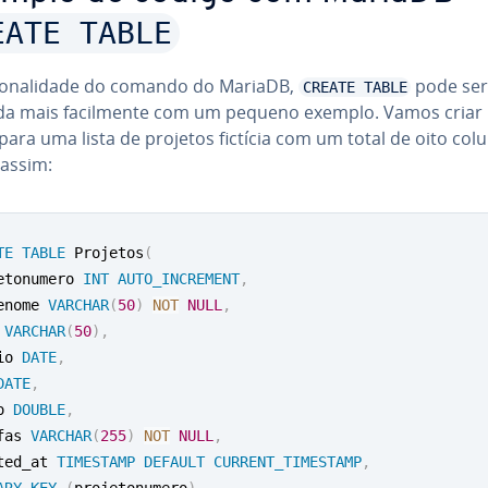
EATE TABLE
i­o­na­li­dade do comando do MariaDB,
pode ser
CREATE TABLE
ada mais fa­cil­mente com um pequeno exemplo. Vamos cria
para uma lista de projetos fictícia com um total de oito col
 assim:
TE
TABLE
 Projetos
(
etonumero 
INT
AUTO_INCREMENT
,
enome 
VARCHAR
(
50
)
NOT
NULL
,
 
VARCHAR
(
50
)
,
io 
DATE
,
DATE
,
o 
DOUBLE
,
fas 
VARCHAR
(
255
)
NOT
NULL
,
ted_at 
TIMESTAMP
DEFAULT
CURRENT_TIMESTAMP
,
ARY
KEY
(
projetonumero
)