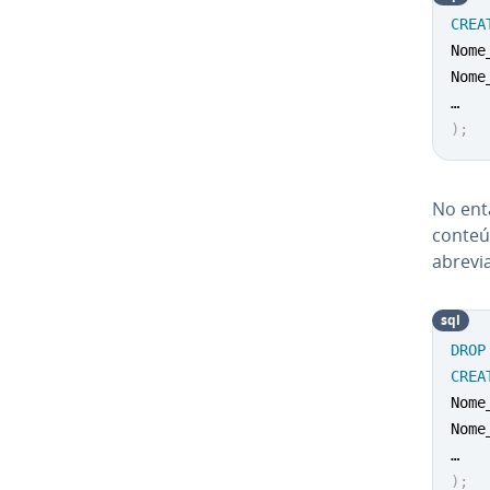
CREA
Nome
Nome
)
;
No enta
conteú
abrevi
sql
DROP
CREA
Nome
Nome
)
;