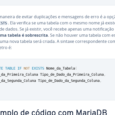
maneira de evitar du­pli­ca­ções e mensagens de erro é a op
. Ela verifica se uma tabela com o mesmo nome já exist
ISTS
e dados. Se já existir, você recebe apenas uma no­ti­fi­ca­ção
a tabela é so­bres­crita
. Se não houver uma tabela com e
uma nova tabela será criada. A sintaxe cor­res­pon­dente co
tro é:
TE
TABLE
IF
NOT
EXISTS
 Nome_da_Tabela
(
_da_Primeira_Coluna Tipo_de_Dado_da_Primeira_Coluna
,
_da_Segunda_Coluna Tipo_de_Dado_da_Segunda_Coluna
,
mplo de código com MariaDB