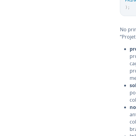
)
;
No pri
“Projeto
pr
pr
ca
pr
me
so
po
co
n
an
co
br