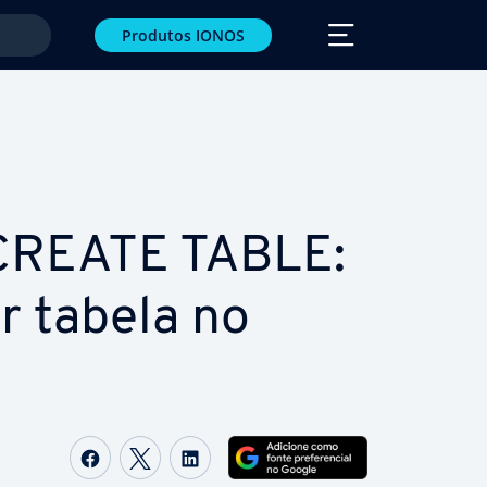
Produtos IONOS
CREATE TABLE:
r tabela no
Com­par­ti­lhar no Facebook
Com­par­ti­lhar no Twitter
Com­par­ti­lhar no LinkedIn