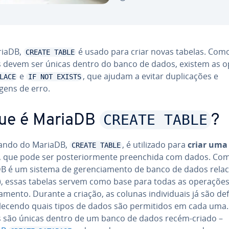
riaDB,
é usado para criar novas tabelas. Com
CREATE TABLE
s devem ser únicas dentro do banco de dados, existem as 
e
, que ajudam a evitar du­pli­ca­ções e
LACE
IF NOT EXISTS
ens de erro.
CREATE TABLE
ue é MariaDB
?
ando do MariaDB,
, é utilizado para
criar uma
CREATE TABLE
, que pode ser pos­te­ri­or­mente pre­en­chida com dados. Co
 é um sistema de ge­ren­ci­a­mento de banco de dados re­la­ci
, essas tabelas servem como base para todas as operações
a­mento. Durante a criação, as colunas in­di­vi­du­ais já são de
e­le­cendo quais tipos de dados são per­mi­ti­dos em cada uma.
s são únicas dentro de um banco de dados recém-criado –