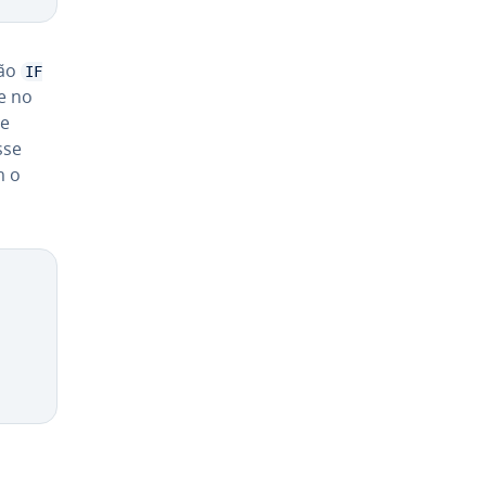
ção
IF
e no
 e
sse
m o