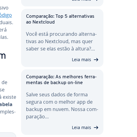
sivo
ódigo
Com­pa­ra­ção: Top 5 al­ter­na­ti­vas
du­ais.
ao Nextcloud
erá
Você está pro­cu­rando al­ter­na­
las.
ti­vas ao Nextcloud, mas quer
saber se elas estão à altura?…
m
Leia mais
Com­pa­ra­ção: As melhores fer­ra­
 de
men­tas de backup on-line
sse
Salve seus dados de forma
á existe
segura com o melhor app de
abela
backup em nuvem. Nossa com­
im­ples­
pa­ra­ção…
Leia mais