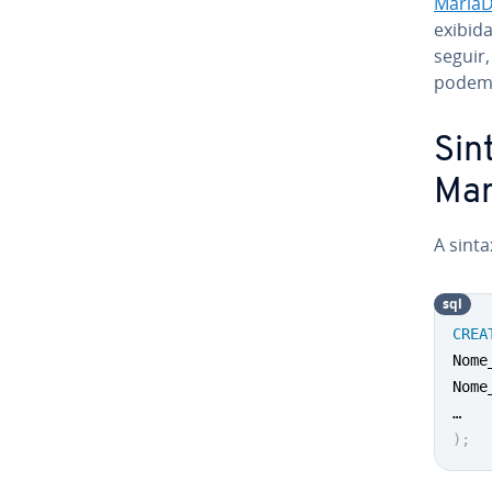
Maria
exibida
seguir
podem s
Sin
Ma
A sint
sql
CREA
Nome
Nome
)
;