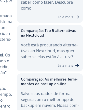
saber como fazer. Descubra
como…
 camada
Leia mais
sistema
a um
Com­pa­ra­ção: Top 5 al­ter­na­ti­vas
 iden­
ao Nextcloud
te­rís­
Você está pro­cu­rando al­ter­na­
ti­vas ao Nextcloud, mas quer
el
. Os
saber se elas estão à altura?…
endo o
Leia mais
idir,
ão”,
Com­pa­ra­ção: As melhores fer­ra­
men­tas de backup on-line
­ção
Salve seus dados de forma
 tempo,
segura com o melhor app de
do
backup em nuvem. Nossa com­
dentro