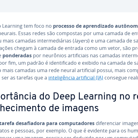
 Learning tem foco no
processo de apren­di­zado autôno
neurais. Essas redes são compostas por uma camada de en
mais camadas in­ter­me­diá­rias (
layers
) e uma camada de sa
­ma­ções chegam à camada de entrada como um vetor, são pro
 e
pon­de­ra­das
por neurônios ar­ti­fi­ci­ais nas camadas in­ter­m
 por fim, um padrão é iden­ti­fi­cado e exibido na camada de s
 mais camadas uma rede neural ar­ti­fi­cial possui, mais com
ser as tarefas que a
in­te­li­gên­cia ar­ti­fi­cial (IA)
consegue reali
por­tân­cia do Deep Learning no r
nhe­ci­mento de imagens
tarefa de­sa­fi­a­dora para com­pu­ta­do­res
di­fe­ren­ciar imag
gatos e pessoas, por exemplo. O que é evidente para os hu
ervar uma imagem, precisa ser deduzido por um com­pu­ta­d