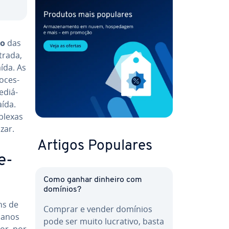
mo
das
trada,
ída. As
­ces­
e­diá­
aída.
plexas
zar.
Artigos Populares
e­
Como ganhar dinheiro com
domínios?
ens de
Comprar e vender domínios
manos
pode ser muito lucrativo, basta
or, por