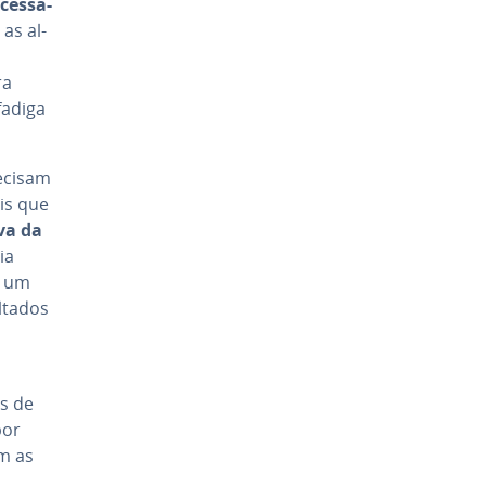
­ces­sa­
as al­
ra
fadiga
recisam
ais que
iva da
ia
s um
­ta­dos
es de
por
om as