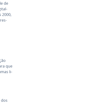
de de
­tal­
s 2000,
 res­
­ção
 para que
umas li­
e dos