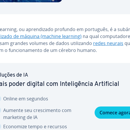
earning, ou apren­di­zado profundo em português, é a subá
di­zado de máquina (machine learning)
na qual com­pu­ta­do­r
sam grandes volumes de dados uti­li­zando
redes neurais
qu
m o fun­ci­o­na­mento de um cérebro humano.
luções de IA
is poder digital com In­te­li­gên­cia Ar­ti­fi­cial
Online em segundos
Aumente seu cres­ci­mento com
Comece agor
marketing de IA
Economize tempo e recursos