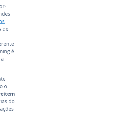
por­
andes
dos
s de
o
ferente
rning é
ra
nte
o o
vei­tem
rias do
a­ções