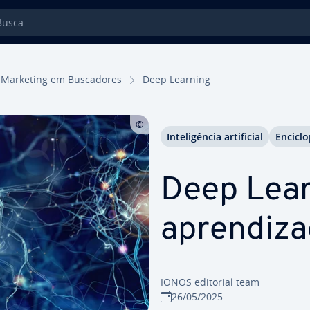
sca
Marketing em Bus­ca­do­res
Deep Learning
In­te­li­gên­cia ar­ti­fi­cial
En­ci­clo
Deep Lear
apren­di­
IONOS editorial team
26/05/2025