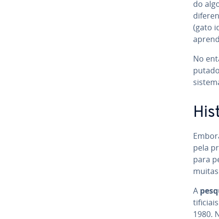
do alg
di­fe­
(gato i
apren­d
No ent
pu­ta­d
siste
His
Embora 
pela pr
para pe
muitas
A
pesq
ti­fi­c
1980. N