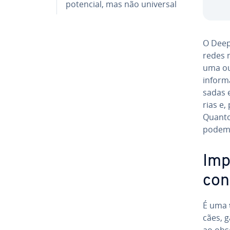
potencial, mas não universal
O Deep
redes 
uma ou 
in­for
sa­das
rias e,
Quanto
podem 
Im­
co­
É uma
cães, 
ao obs