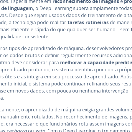
a­dos. Es­pe­ci­al­mente em
re­co­nhe­ci­mento de imagens
e
pro
 de linguagem
, o Deep Learning supera am­pla­mente todas 
ti­vas. Desde que sejam usados dados de trei­na­mento de alta
de, a tec­no­lo­gia pode realizar
tarefas ro­ti­nei­ras
de manei
mais eficiente e rápida do que qualquer ser humano – sem 
ualidade con­sis­tente.
os tipos de apren­di­zado de máquina, de­sen­vol­ve­do­res p
r os dados brutos e definir re­gu­lar­mente recursos adi­ci­o­n
itmo deve con­si­de­rar para
melhorar a ca­pa­ci­dade predit
apren­di­zado profundo, o sistema iden­ti­fica por conta própr
is úteis e as integra em seu processo de apren­di­zado. Apó
­mento inicial, o sistema pode continuar refinando seus re­sul
se em novos dados, com pouca ou nenhuma in­ter­ven­ção
a.
ri­ca­mente, o apren­di­zado de máquina exigia grandes volum
a­nu­al­mente rotulados. No re­co­nhe­ci­mento de imagens, 
, era ne­ces­sá­rio que fun­ci­o­ná­rios ro­tu­las­sem imagens c
tas
cachorro
ou
gato
. Com o Deep Learning, o trei­na­mento