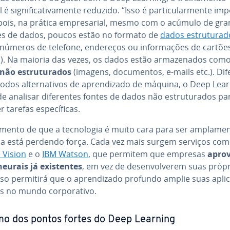
 sig­ni­fi­ca­ti­va­mente reduzido. “Isso é par­ti­cu­lar­mente im­
 pois, na prática em­pre­sa­rial, mesmo com o acúmulo de gr
s de dados, poucos estão no formato de
dados es­tru­tu­ra­
números de telefone, endereços ou in­for­ma­ções de cartõe
). Na maioria das vezes, os dados estão ar­ma­ze­na­dos com
ão es­tru­tu­ra­dos
(imagens, do­cu­men­tos, e-mails etc.). Di
dos al­ter­na­ti­vos de apren­di­zado de máquina, o Deep Lea
e analisar di­fe­ren­tes fontes de dados não es­tru­tu­ra­dos pa
 tarefas es­pe­cí­fi­cas.
ento de que a tec­no­lo­gia é muito cara para ser am­pla­me
a está perdendo força. Cada vez mais surgem serviços com
 Vision
e o
IBM Watson
, que permitem que empresas
apro­
eurais já exis­ten­tes
, em vez de de­sen­vol­ve­rem suas próp
sso permitirá que o apren­di­zado profundo amplie suas apli­c
s no mundo cor­po­ra­tivo.
o dos pontos fortes do Deep Learning