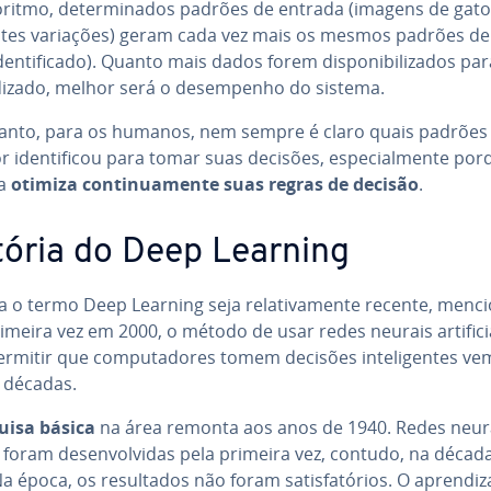
oritmo, de­ter­mi­na­dos padrões de entrada (imagens de gat
ren­tes variações) geram cada vez mais os mesmos padrões de
den­ti­fi­cado). Quanto mais dados forem dis­po­ni­bi­li­za­dos pa
i­zado, melhor será o de­sem­pe­nho do sistema.
anto, para os humanos, nem sempre é claro quais padrões
or iden­ti­fi­cou para tomar suas decisões, es­pe­ci­al­mente po
ma
otimiza con­ti­nu­a­mente suas regras de decisão
.
tória do Deep Learning
o termo Deep Learning seja re­la­ti­va­mente recente, men­ci
imeira vez em 2000, o método de usar redes neurais ar­ti­fi­ci­
rmitir que com­pu­ta­do­res tomem decisões in­te­li­gen­tes ve
 décadas.
uisa básica
na área remonta aos anos de 1940. Redes neura
i­ais foram de­sen­vol­vi­das pela primeira vez, contudo, na décad
a época, os re­sul­ta­dos não foram sa­tis­fa­tó­rios. O apren­di­