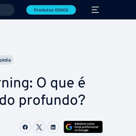
Produtos IONOS
­pé­dia
ning: O que é
zado profundo?
Com­par­ti­lhar no Facebook
Com­par­ti­lhar no Twitter
Com­par­ti­lhar no LinkedIn