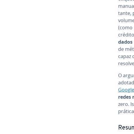
manual é
tante,
volume
(como 
crédito
dados n
de méto
capaz d
resolver
O argum
adotad
Google
redes n
zero. I
prática
Resum