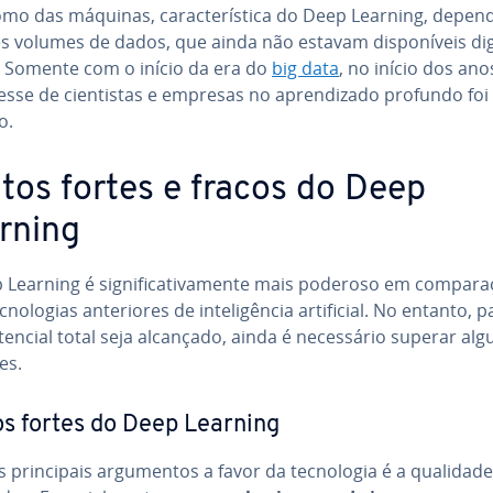
mo das máquinas, ca­rac­te­rís­tica do Deep Learning, depen
 volumes de dados, que ainda não estavam dis­po­ní­veis di­gi
 Somente com o início da era do
big data
, no início dos ano
esse de ci­en­tis­tas e empresas no apren­di­zado profundo foi
o.
tos fortes e fracos do Deep
rning
Learning é sig­ni­fi­ca­ti­va­mente mais poderoso em com­pa­ra
no­lo­gias an­te­ri­o­res de in­te­li­gên­cia ar­ti­fi­cial. No entanto,
encial total seja alcançado, ainda é ne­ces­sá­rio superar alg
ões.
s fortes do Deep Learning
prin­ci­pais ar­gu­men­tos a favor da tec­no­lo­gia é a qualidad