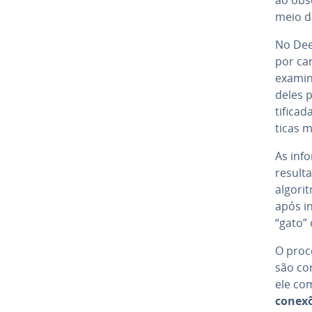
meio da 
No Dee
por cam
examin
deles 
ti­fi­c
ti­cas 
As in­
re­sul­
algorit
após i
“gato”
O proce
são cor
ele co
conexõ