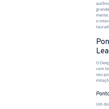
autôno
grandes
mente.
o inter
tau­rad
Pon
Lea
O Deep 
com tec­
seu pot
mi­ta­ç
Ponto
Um dos 