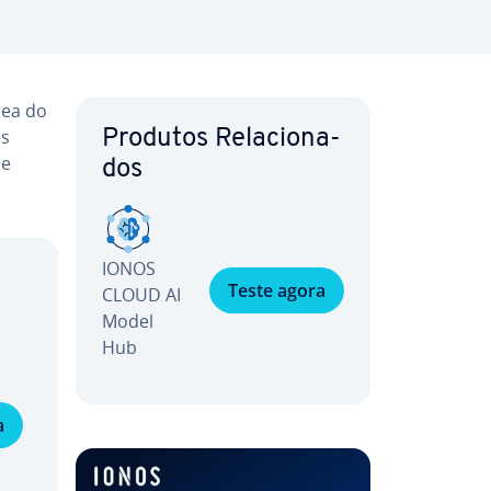
rea do
es
Produtos Re­la­ci­o­na­
e
dos
IONOS
Teste agora
CLOUD AI
Model
Hub
a