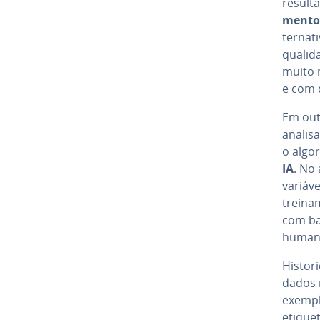
re­sul­t
mento
ter­na­
qualida
muito 
e com q
Em outr
analisa
o algor
IA
. No 
variáve
trei­na
com ba
human
His­to­
dados m
exemplo
etique