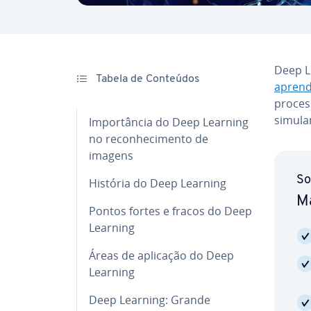
Deep L
Tabela de Conteúdos
apren­
proces
simula
Im­por­tân­cia do Deep Learning
no re­co­nhe­ci­mento de
imagens
So
História do Deep Learning
Ma
Pontos fortes e fracos do Deep
Learning
Áreas de aplicação do Deep
Learning
Deep Learning: Grande