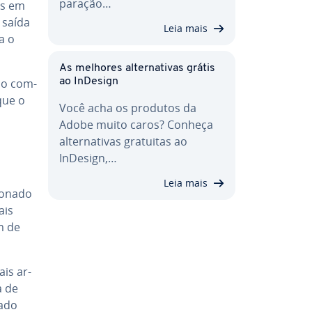
pa­ra­ção…
os em
 saída
Leia mais
ra o
As melhores al­ter­na­ti­vas grátis
 o com­
ao InDesign
rque o
Você acha os produtos da
Adobe muito caros? Conheça
al­ter­na­ti­vas gratuitas ao
InDesign,…
Leia mais
­o­nado
ais
m de
is ar­
a de
zado