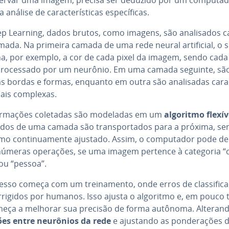
análise de ca­rac­te­rís­ti­cas es­pe­cí­fi­cas.
p Learning, dados brutos, como imagens, são ana­li­sa­dos
ada. Na primeira camada de uma rede neural ar­ti­fi­cial, o 
a, por exemplo, a cor de cada pixel da imagem, sendo cad
pro­ces­sado por um neurônio. Em uma camada seguinte, são
a­das bordas e formas, enquanto em outra são ana­li­sa­das ca­rac­
mais complexas.
for­ma­ções coletadas são modeladas em um
algoritmo flexív
ta­dos de uma camada são trans­por­ta­dos para a próxima, s
mo con­ti­nu­a­mente ajustado. Assim, o com­pu­ta­dor pode dec
númeras operações, se uma imagem pertence à categoria “c
 ou “pessoa”.
sso começa com um trei­na­mento, onde erros de clas­si­fi­ca
­ri­gi­dos por humanos. Isso ajusta o algoritmo e, em pouco
meça a melhorar sua precisão de forma autônoma. Alteran
es entre neurônios da rede
e ajustando as pon­de­ra­ções 