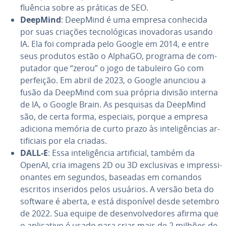
fluên­cia sobre as práticas de SEO.
DeepMind
: DeepMind é uma empresa conhecida
por suas criações tec­no­ló­gi­cas ino­va­do­ras usando
IA. Ela foi comprada pelo Google em 2014, e entre
seus produtos estão o AlphaGO, programa de com­
pu­ta­dor que “zerou” o jogo de tabuleiro Go com
perfeição. Em abril de 2023, o Google anunciou a
fusão da DeepMind com sua própria divisão interna
de IA, o Google Brain. As pesquisas da DeepMind
são, de certa forma, especiais, porque a empresa
adiciona memória de curto prazo às in­te­li­gên­cias ar­
ti­fi­ci­ais por ela criadas.
DALL-E
: Essa in­te­li­gên­cia ar­ti­fi­cial, também da
OpenAI, cria imagens 2D ou 3D ex­clu­si­vas e im­pres­si­
o­nan­tes em segundos, baseadas em comandos
escritos inseridos pelos usuários. A versão beta do
software é aberta, e está dis­po­ní­vel desde setembro
de 2022. Sua equipe de de­sen­vol­ve­do­res afirma que
o apli­ca­tivo é usado para criar mais de 2 milhões de