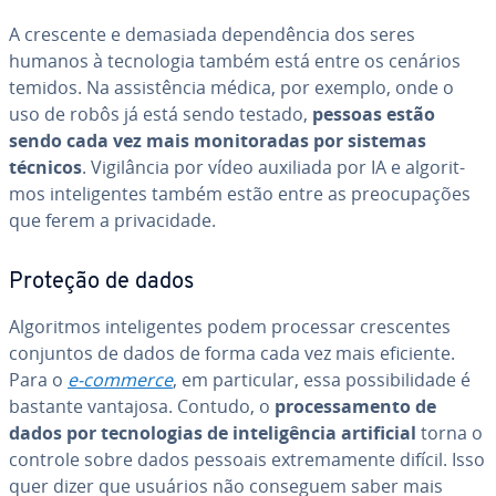
A crescente e demasiada de­pen­dên­cia dos seres
humanos à tec­no­lo­gia também está entre os cenários
temidos. Na as­sis­tên­cia médica, por exemplo, onde o
uso de robôs já está sendo testado,
pessoas estão
sendo cada vez mais mo­ni­to­ra­das por sistemas
técnicos
. Vi­gi­lân­cia por vídeo auxiliada por IA e al­go­rit­
mos in­te­li­gen­tes também estão entre as pre­o­cu­pa­ções
que ferem a pri­va­ci­dade.
Proteção de dados
Al­go­rit­mos in­te­li­gen­tes podem processar cres­cen­tes
conjuntos de dados de forma cada vez mais eficiente.
Para o
e-commerce
, em par­ti­cu­lar, essa pos­si­bi­li­dade é
bastante vantajosa. Contudo, o
pro­ces­sa­mento de
dados por tec­no­lo­gias de in­te­li­gên­cia ar­ti­fi­cial
torna o
controle sobre dados pessoais ex­tre­ma­mente difícil. Isso
quer dizer que usuários não conseguem saber mais