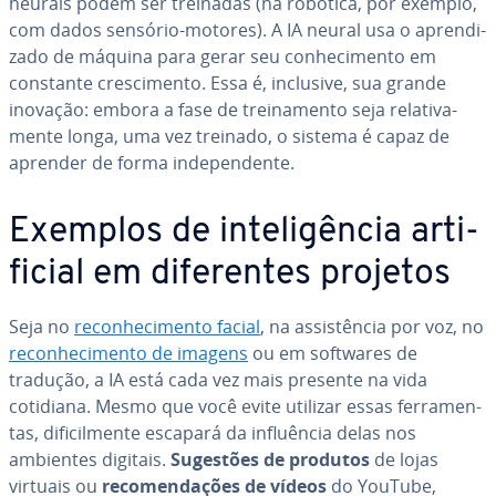
neurais podem ser treinadas (na robótica, por exemplo,
com dados sensório-motores). A IA neural usa o apren­di­
zado de máquina para gerar seu co­nhe­ci­mento em
constante cres­ci­mento. Essa é, inclusive, sua grande
inovação: embora a fase de trei­na­mento seja re­la­ti­va­
mente longa, uma vez treinado, o sistema é capaz de
aprender de forma in­de­pen­dente.
Exemplos de in­te­li­gên­cia ar­ti­
fi­cial em di­fe­ren­tes projetos
Seja no
re­co­nhe­ci­mento facial
, na as­sis­tên­cia por voz, no
re­co­nhe­ci­mento de imagens
ou em softwares de
tradução, a IA está cada vez mais presente na vida
cotidiana. Mesmo que você evite utilizar essas fer­ra­men­
tas, di­fi­cil­mente escapará da in­fluên­cia delas nos
ambientes digitais.
Sugestões de produtos
de lojas
virtuais ou
re­co­men­da­ções de vídeos
do YouTube,