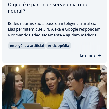
O que é e para que serve uma rede
neural?
Redes neurais são a base da in­te­li­gên­cia ar­ti­fi­cial.
Elas permitem que Siri, Alexa e Google respondam
a comandos ade­qua­da­mente e ajudam médicos a
realizar di­ag­nós­ti­cos precoces. A tec­no­lo­gia não é
In­te­li­gên­cia ar­ti­fi­cial
En­ci­clo­pé­dia
nova, mas avançou sig­ni­fi­ca­ti­va­mente nos últimos
anos. Entenda o que é e como…
Leia mais