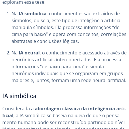
exploram essa tese:
Na
IA simbólica
, co­nhe­ci­men­tos são extraídos de
símbolos, ou seja, este tipo de in­te­li­gên­cia ar­ti­fi­cial
manipula símbolos. Ela processa in­for­ma­ções “de
cima para baixo” e opera com conceitos, cor­re­la­ções
abstratas e con­clu­sões lógicas.
Na
IA neural
, o co­nhe­ci­mento é acessado através de
neurônios ar­ti­fi­ci­ais in­ter­co­nec­ta­dos. Ela processa
in­for­ma­ções “de baixo para cima” e simula
neurônios in­di­vi­du­ais que se organizam em grupos
maiores e, juntos, formam uma rede neural ar­ti­fi­cial.
IA simbólica
Con­si­de­rada a
abordagem clássica da in­te­li­gên­cia ar­ti­
fi­cial
, a IA simbólica se baseia na ideia de que o pen­sa­
mento humano pode ser re­cons­truído partindo do nível