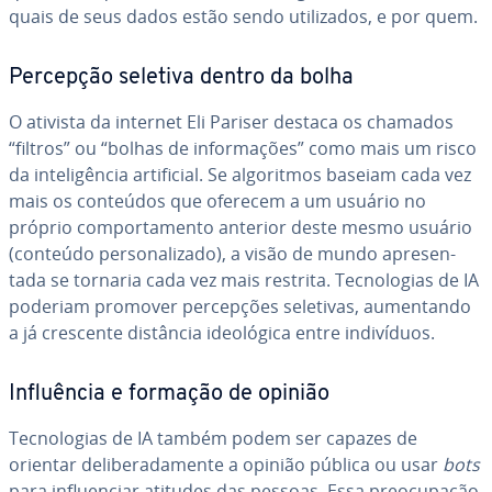
quais de seus dados estão sendo uti­li­za­dos, e por quem.
Percepção seletiva dentro da bolha
O ativista da internet Eli Pariser destaca os chamados
“filtros” ou “bolhas de in­for­ma­ções” como mais um risco
da in­te­li­gên­cia ar­ti­fi­cial. Se al­go­rit­mos baseiam cada vez
mais os conteúdos que oferecem a um usuário no
próprio com­por­ta­mento anterior deste mesmo usuário
(conteúdo per­so­na­li­zado), a visão de mundo apre­sen­
tada se tornaria cada vez mais restrita. Tec­no­lo­gias de IA
poderiam promover per­cep­ções seletivas, au­men­tando
a já crescente distância ide­o­ló­gica entre in­di­ví­duos.
In­fluên­cia e formação de opinião
Tec­no­lo­gias de IA também podem ser capazes de
orientar de­li­be­ra­da­mente a opinião pública ou usar
bots
para in­flu­en­ciar atitudes das pessoas. Essa pre­o­cu­pa­ção