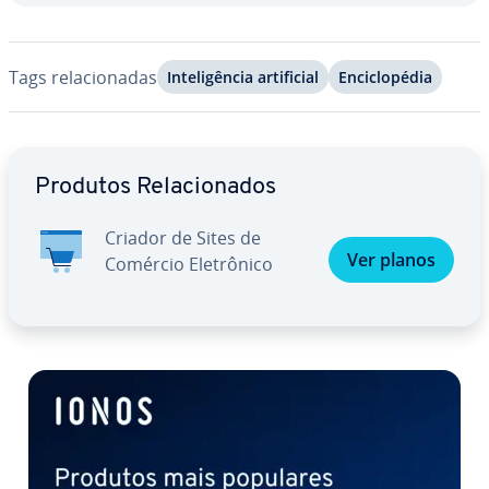
Tags re­la­ci­o­na­das
In­te­li­gên­cia ar­ti­fi­cial
En­ci­clo­pé­dia
Ir para o menu principal
Produtos Re­la­ci­o­na­dos
Criador de Sites de
Ver planos
Comércio Ele­trô­nico