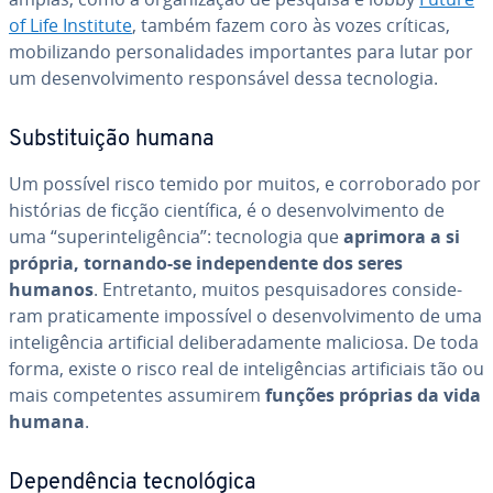
of Life Institute
, também fazem coro às vozes críticas,
mo­bi­li­zando per­so­na­li­da­des im­por­tan­tes para lutar por
um de­sen­vol­vi­mento res­pon­sá­vel dessa tec­no­lo­gia.
Subs­ti­tui­ção humana
Um possível risco temido por muitos, e cor­ro­bo­rado por
histórias de ficção ci­en­tí­fica, é o de­sen­vol­vi­mento de
uma “su­pe­rin­te­li­gên­cia”: tec­no­lo­gia que
aprimora a si
própria, tornando-se in­de­pen­dente dos seres
humanos
. En­tre­tanto, muitos pes­qui­sa­do­res con­si­de­
ram pra­ti­ca­mente im­pos­sí­vel o de­sen­vol­vi­mento de uma
in­te­li­gên­cia ar­ti­fi­cial de­li­be­ra­da­mente maliciosa. De toda
forma, existe o risco real de in­te­li­gên­cias ar­ti­fi­ci­ais tão ou
mais com­pe­ten­tes assumirem
funções próprias da vida
humana
.
De­pen­dên­cia tec­no­ló­gica