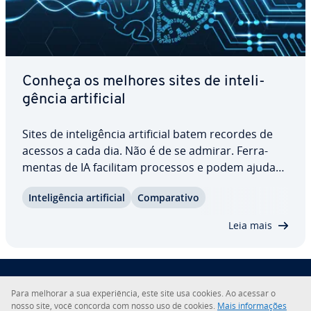
Conheça os melhores sites de in­te­li­
gên­cia ar­ti­fi­cial
Sites de in­te­li­gên­cia ar­ti­fi­cial batem recordes de
acessos a cada dia. Não é de se admirar. Fer­ra­
men­tas de IA facilitam processos e podem ajudar
você com seus projetos on-line. Existe, por
In­te­li­gên­cia ar­ti­fi­cial
Com­pa­ra­tivo
exemplo, um famoso site de IA que cria imagens.
In­te­li­gên­cia ar­ti­fi­cial para escrever…
Leia mais
Para melhorar a sua ex­pe­ri­ên­cia, este site usa cookies. Ao acessar o
Sobre a IONOS
nosso site, você concorda com nosso uso de cookies.
Mais in­for­ma­ções