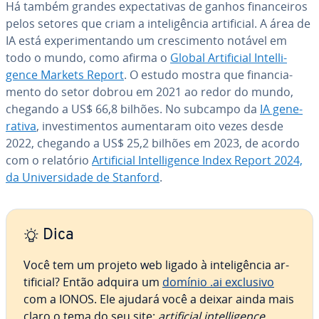
Há também grandes ex­pec­ta­ti­vas de ganhos fi­nan­cei­ros
pelos setores que criam a in­te­li­gên­cia ar­ti­fi­cial. A área de
IA está ex­pe­ri­men­tando um cres­ci­mento notável em
todo o mundo, como afirma o
Global Ar­ti­fi­cial In­tel­li­
gence Markets Report
. O estudo mostra que fi­nan­ci­a­
mento do setor dobrou em 2021 ao redor do mundo,
chegando a US$ 66,8 bilhões. No subcampo da
IA ge­ne­
ra­tiva
, in­ves­ti­men­tos au­men­ta­ram oito vezes desde
2022, chegando a US$ 25,2 bilhões em 2023, de acordo
com o relatório
Ar­ti­fi­cial In­tel­li­gence Index Report 2024,
da Uni­ver­si­dade de Stanford
.
Dica
Você tem um projeto web ligado à in­te­li­gên­cia ar­
ti­fi­cial? Então adquira um
domínio .ai exclusivo
com a IONOS. Ele ajudará você a deixar ainda mais
claro o tema do seu site:
ar­ti­fi­cial in­tel­li­gence
.