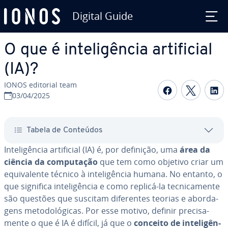
Digital Guide
Ir para o conteúdo principal
O que é in­te­li­gên­cia ar­ti­fi­cial
(IA)?
IONOS editorial team
Com­par­ti­
Com­par
C
03/04/2025
Tabela de Conteúdos
In­te­li­gên­cia ar­ti­fi­cial (IA) é, por definição, uma
área da
ciência da com­pu­ta­ção
que tem como objetivo criar um
equi­va­lente técnico à in­te­li­gên­cia humana. No entanto, o
que significa in­te­li­gên­cia e como replicá-la tec­ni­ca­mente
são questões que suscitam di­fe­ren­tes teorias e abor­da­
gens me­to­do­ló­gi­cas. Por esse motivo, definir pre­ci­sa­
mente o que é IA é difícil, já que o
conceito de in­te­li­gên­