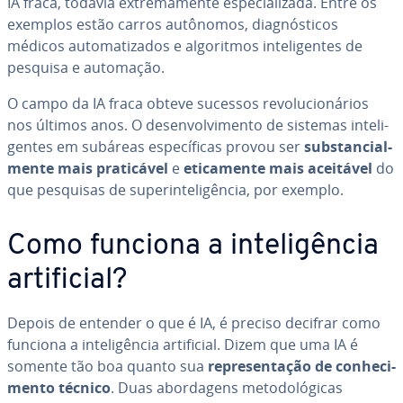
IA fraca, todavia ex­tre­ma­mente es­pe­ci­a­li­zada. Entre os
exemplos estão carros autônomos, di­ag­nós­ti­cos
médicos au­to­ma­ti­za­dos e al­go­rit­mos in­te­li­gen­tes de
pesquisa e automação.
O campo da IA fraca obteve sucessos re­vo­lu­ci­o­ná­rios
nos últimos anos. O de­sen­vol­vi­mento de sistemas in­te­li­
gen­tes em subáreas es­pe­cí­fi­cas provou ser
subs­tan­ci­al­
mente mais pra­ti­cá­vel
e
eti­ca­mente mais aceitável
do
que pesquisas de su­pe­rin­te­li­gên­cia, por exemplo.
Como funciona a in­te­li­gên­cia
ar­ti­fi­cial?
Depois de entender o que é IA, é preciso decifrar como
funciona a in­te­li­gên­cia ar­ti­fi­cial. Dizem que uma IA é
somente tão boa quanto sua
re­pre­sen­ta­ção de co­nhe­ci­
mento técnico
. Duas abor­da­gens me­to­do­ló­gi­cas