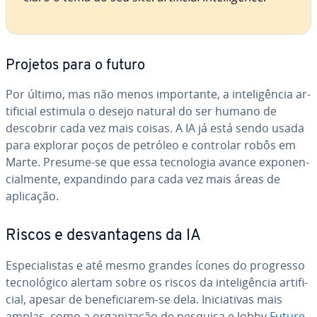
Projetos para o futuro
Por último, mas não menos im­por­tante, a in­te­li­gên­cia ar­
ti­fi­cial estimula o desejo natural do ser humano de
descobrir cada vez mais coisas. A IA já está sendo usada
para explorar poços de petróleo e controlar robôs em
Marte. Presume-se que essa tec­no­lo­gia avance ex­po­nen­
ci­al­mente, ex­pan­dindo para cada vez mais áreas de
aplicação.
Riscos e des­van­ta­gens da IA
Es­pe­ci­a­lis­tas e até mesmo grandes ícones do progresso
tec­no­ló­gico alertam sobre os riscos da in­te­li­gên­cia ar­ti­fi­
cial, apesar de be­ne­fi­ci­a­rem-se dela. Ini­ci­a­ti­vas mais
amplas, como a or­ga­ni­za­ção de pesquisa e lobby
Future