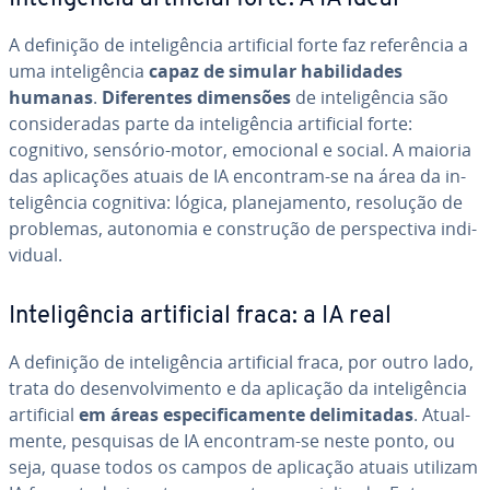
A definição de in­te­li­gên­cia ar­ti­fi­cial forte faz re­fe­rên­cia a
uma in­te­li­gên­cia
capaz de simular ha­bi­li­da­des
humanas
.
Di­fe­ren­tes dimensões
de in­te­li­gên­cia são
con­si­de­ra­das parte da in­te­li­gên­cia ar­ti­fi­cial forte:
cognitivo, sensório-motor, emocional e social. A maioria
das apli­ca­ções atuais de IA encontram-se na área da in­
te­li­gên­cia cognitiva: lógica, pla­ne­ja­mento, resolução de
problemas, autonomia e cons­tru­ção de pers­pec­tiva in­di­
vi­dual.
In­te­li­gên­cia ar­ti­fi­cial fraca: a IA real
A definição de in­te­li­gên­cia ar­ti­fi­cial fraca, por outro lado,
trata do de­sen­vol­vi­mento e da aplicação da in­te­li­gên­cia
ar­ti­fi­cial
em áreas es­pe­ci­fi­ca­mente de­li­mi­ta­das
. Atu­al­
mente, pesquisas de IA encontram-se neste ponto, ou
seja, quase todos os campos de aplicação atuais utilizam