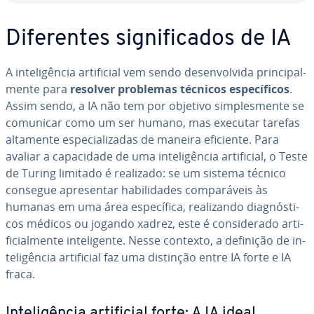
Di­fe­ren­tes sig­ni­fi­ca­dos de IA
A in­te­li­gên­cia ar­ti­fi­cial vem sendo de­sen­vol­vida prin­ci­pal­
mente para
resolver problemas técnicos es­pe­cí­fi­cos
.
Assim sendo, a IA não tem por objetivo sim­ples­mente se
comunicar como um ser humano, mas executar tarefas
altamente es­pe­ci­a­li­za­das de maneira eficiente. Para
avaliar a ca­pa­ci­dade de uma in­te­li­gên­cia ar­ti­fi­cial, o Teste
de Turing limitado é realizado: se um sistema técnico
consegue apre­sen­tar ha­bi­li­da­des com­pa­rá­veis às
humanas em uma área es­pe­cí­fica, re­a­li­zando di­ag­nós­ti­
cos médicos ou jogando xadrez, este é con­si­de­rado ar­ti­
fi­ci­al­mente in­te­li­gente. Nesse contexto, a definição de in­
te­li­gên­cia ar­ti­fi­cial faz uma distinção entre IA forte e IA
fraca.
In­te­li­gên­cia ar­ti­fi­cial forte: A IA ideal