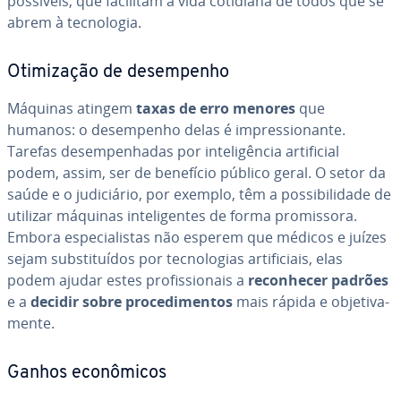
possíveis, que facilitam a vida cotidiana de todos que se
abrem à tec­no­lo­gia.
Oti­mi­za­ção de de­sem­pe­nho
Máquinas atingem
taxas de erro menores
que
humanos: o de­sem­pe­nho delas é im­pres­si­o­nante.
Tarefas de­sem­pe­nha­das por in­te­li­gên­cia ar­ti­fi­cial
podem, assim, ser de benefício público geral. O setor da
saúde e o ju­di­ciá­rio, por exemplo, têm a pos­si­bi­li­dade de
utilizar máquinas in­te­li­gen­tes de forma pro­mis­sora.
Embora es­pe­ci­a­lis­tas não esperem que médicos e juízes
sejam subs­ti­tuí­dos por tec­no­lo­gias ar­ti­fi­ci­ais, elas
podem ajudar estes pro­fis­si­o­nais a
re­co­nhe­cer padrões
e a
decidir sobre pro­ce­di­men­tos
mais rápida e ob­je­ti­va­
mente.
Ganhos econô­mi­cos