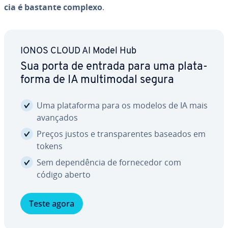
cia é bastante complexo
.
IONOS CLOUD AI Model Hub
Sua porta de entrada para uma pla­ta­
forma de IA mul­ti­mo­dal segura
Uma pla­ta­forma para os modelos de IA mais
avançados
Preços justos e trans­pa­ren­tes baseados em
tokens
Sem de­pen­dên­cia de for­ne­ce­dor com
código aberto
Teste agora