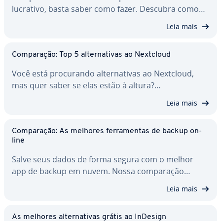
lucrativo, basta saber como fazer. Descubra como…
Leia mais
Com­pa­ra­ção: Top 5 al­ter­na­ti­vas ao Nextcloud
Você está pro­cu­rando al­ter­na­ti­vas ao Nextcloud,
mas quer saber se elas estão à altura?…
Leia mais
Com­pa­ra­ção: As melhores fer­ra­men­tas de backup on-
line
Salve seus dados de forma segura com o melhor
app de backup em nuvem. Nossa com­pa­ra­ção…
Leia mais
As melhores al­ter­na­ti­vas grátis ao InDesign