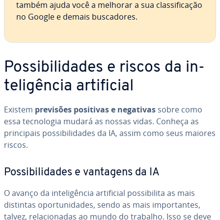
também ajuda você a melhorar a sua clas­si­fi­ca­ção
no Google e demais bus­ca­do­res.
Pos­si­bi­li­da­des e riscos da in­
te­li­gên­cia ar­ti­fi­cial
Existem
previsões positivas e negativas
sobre como
essa tec­no­lo­gia mudará as nossas vidas. Conheça as
prin­ci­pais pos­si­bi­li­da­des da IA, assim como seus maiores
riscos.
Pos­si­bi­li­da­des e vantagens da IA
O avanço da in­te­li­gên­cia ar­ti­fi­cial pos­si­bi­lita as mais
distintas opor­tu­ni­da­des, sendo as mais im­por­tan­tes,
talvez, re­la­ci­o­na­das ao mundo do trabalho. Isso se deve