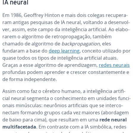
IA neural
Em 1986, Geoffrey Hinton e mais dois colegas re­cu­pe­ra­
ram antigas pesquisas de IA neural, voltando a de­sen­vol­
ver, assim, este campo da in­te­li­gên­cia ar­ti­fi­cial. Ao ela­bo­
ra­rem o algoritmo de re­tro­pro­pa­ga­ção, também
chamado de algoritmo de
back­pro­pa­ga­tion
, eles
fundaram a base do
deep learning
, conceito utilizado por
quase todos os tipos de in­te­li­gên­cia ar­ti­fi­cial atuais.
Graças a esse algoritmo de apren­di­za­gem,
redes neurais
profundas podem aprender e crescer cons­tan­te­mente e
de forma in­de­pen­dente.
Assim como faz o cérebro humano, a in­te­li­gên­cia ar­ti­fi­
cial neural segmenta o co­nhe­ci­mento em unidades fun­ci­
o­nais mi­nús­cu­las: neurônios ar­ti­fi­ci­ais que se in­ter­co­
nec­tam formando grupos cada vez maiores (abordagem
de baixo para cima), que resultam em uma
rede neural
mul­ti­fa­ce­tada
. Em contraste com a IA simbólica, redes