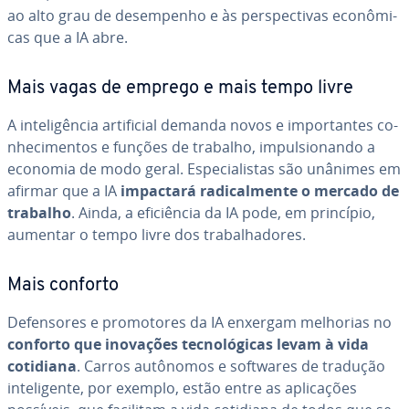
ao alto grau de de­sem­pe­nho e às pers­pec­ti­vas econô­mi­
cas que a IA abre.
Mais vagas de emprego e mais tempo livre
A in­te­li­gên­cia ar­ti­fi­cial demanda novos e im­por­tan­tes co­
nhe­ci­men­tos e funções de trabalho, im­pul­si­o­nando a
economia de modo geral. Es­pe­ci­a­lis­tas são unânimes em
afirmar que a IA
impactará ra­di­cal­mente o mercado de
trabalho
. Ainda, a efi­ci­ên­cia da IA pode, em princípio,
aumentar o tempo livre dos tra­ba­lha­do­res.
Mais conforto
De­fen­so­res e pro­mo­to­res da IA enxergam melhorias no
conforto que inovações tec­no­ló­gi­cas levam à vida
cotidiana
. Carros autônomos e softwares de tradução
in­te­li­gente, por exemplo, estão entre as apli­ca­ções