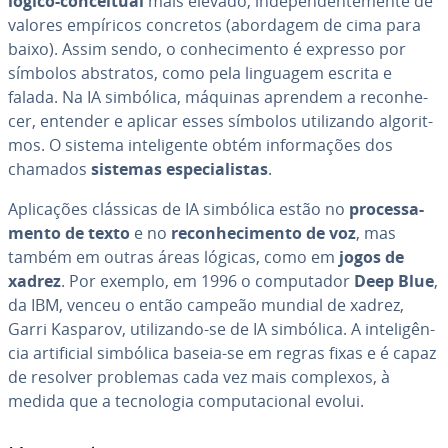
lógico-con­cei­tual
mais elevado, in­de­pen­den­te­mente de
valores empíricos concretos (abordagem de cima para
baixo). Assim sendo, o co­nhe­ci­mento é expresso por
símbolos abstratos, como pela linguagem escrita e
falada. Na IA simbólica, máquinas aprendem a re­co­nhe­
cer, entender e aplicar esses símbolos uti­li­zando al­go­rit­
mos. O sistema in­te­li­gente obtém in­for­ma­ções dos
chamados
sistemas es­pe­ci­a­lis­tas
.
Apli­ca­ções clássicas de IA simbólica estão no
pro­ces­sa­
mento de texto
e no
re­co­nhe­ci­mento de voz
, mas
também em outras áreas lógicas, como em
jogos de
xadrez
. Por exemplo, em 1996 o com­pu­ta­dor
Deep Blue
,
da IBM, venceu o então campeão mundial de xadrez,
Garri Kasparov, uti­li­zando-se de IA simbólica. A in­te­li­gên­
cia ar­ti­fi­cial simbólica baseia-se em regras fixas e é capaz
de resolver problemas cada vez mais complexos, à
medida que a tec­no­lo­gia com­pu­ta­ci­o­nal evolui.