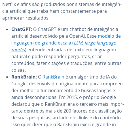
Netflix e afins são pro­du­zi­dos por sistemas de in­te­li­gên­
cia ar­ti­fi­cial que trabalham cons­tan­te­mente para
aprimorar re­sul­ta­dos.
ChatGPT
: O ChatGPT é um chatbot de in­te­li­gên­cia
ar­ti­fi­cial de­sen­vol­vido pela OpenAI. Esse
modelo de
linguagem de grande escala (
LLM, large language
model
)
entende entradas de texto em linguagem
natural e pode responder perguntas, criar
conteúdos, fazer citações e traduções, entre outras
coisas.
RankBrain
: O
RankBrain
é um algoritmo de IA do
Google, de­sen­vol­vido ori­gi­nal­mente para com­pre­en­
der melhor o fun­ci­o­na­mento de buscas longas e
ainda des­co­nhe­ci­das. Em 2015, o próprio Google
declarou que o RankBrain era o terceiro mais im­por­
tante dentre os mais de 200 fatores de clas­si­fi­ca­ção
de suas pesquisas, ao lado dos links e do conteúdo.
Isso quer dizer que o RankBrain exerce grande in­