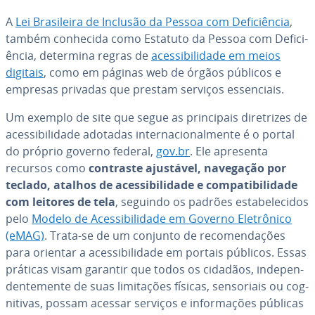
A
Lei Bra­si­leira de Inclusão da Pessoa com De­fi­ci­ên­cia
,
também conhecida como Estatuto da Pessoa com De­fi­ci­
ên­cia, determina regras de
aces­si­bi­li­dade em meios
digitais
, como em páginas web de órgãos públicos e
empresas privadas que prestam serviços es­sen­ci­ais.
Um exemplo de site que segue as prin­ci­pais di­re­tri­zes de
aces­si­bi­li­dade adotadas in­ter­na­ci­o­nal­mente é o portal
do próprio governo federal,
gov.br
. Ele apresenta
recursos como
contraste ajustável, navegação por
teclado, atalhos de aces­si­bi­li­dade e com­pa­ti­bi­li­dade
com leitores de tela
, seguindo os padrões es­ta­be­le­ci­dos
pelo
Modelo de Aces­si­bi­li­dade em Governo Ele­trô­nico
(eMAG)
. Trata-se de um conjunto de re­co­men­da­ções
para orientar a aces­si­bi­li­dade em portais públicos. Essas
práticas visam garantir que todos os cidadãos, in­de­pen­
den­te­mente de suas li­mi­ta­ções físicas, sen­so­ri­ais ou cog­
ni­ti­vas, possam acessar serviços e in­for­ma­ções públicas