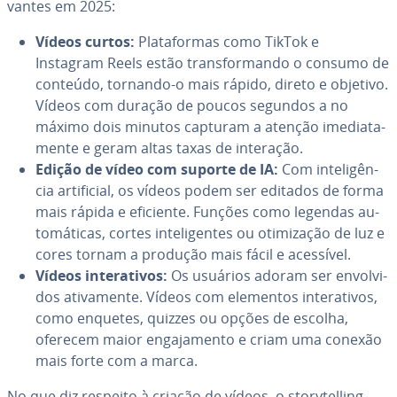
van­tes em 2025:
Vídeos curtos:
Pla­ta­for­mas como TikTok e
Instagram Reels estão trans­for­mando o consumo de
conteúdo, tornando-o mais rápido, direto e objetivo.
Vídeos com duração de poucos segundos a no
máximo dois minutos capturam a atenção ime­di­a­ta­
mente e geram altas taxas de interação.
Edição de vídeo com suporte de IA:
Com in­te­li­gên­
cia ar­ti­fi­cial, os vídeos podem ser editados de forma
mais rápida e eficiente. Funções como legendas au­
to­má­ti­cas, cortes in­te­li­gen­tes ou oti­mi­za­ção de luz e
cores tornam a produção mais fácil e acessível.
Vídeos in­te­ra­ti­vos:
Os usuários adoram ser en­vol­vi­
dos ati­va­mente. Vídeos com elementos in­te­ra­ti­vos,
como enquetes, quizzes ou opções de escolha,
oferecem maior en­ga­ja­mento e criam uma conexão
mais forte com a marca.
No que diz respeito à criação de vídeos, o story­tel­ling