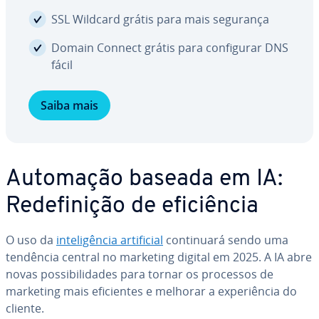
SSL Wildcard grátis para mais segurança
Domain Connect grátis para con­fi­gu­rar DNS
fácil
Saiba mais
Automação baseada em IA:
Re­de­fi­ni­ção de efi­ci­ên­cia
O uso da
in­te­li­gên­cia ar­ti­fi­cial
con­ti­nu­ará sendo uma
tendência central no marketing digital em 2025. A IA abre
novas pos­si­bi­li­da­des para tornar os processos de
marketing mais efi­ci­en­tes e melhorar a ex­pe­ri­ên­cia do
cliente.