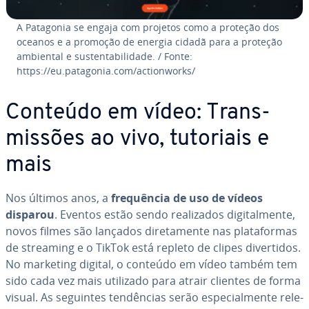
A Patagonia se engaja com projetos como a proteção dos
oceanos e a promoção de energia cidadã para a proteção
ambiental e sus­ten­ta­bi­li­dade. / Fonte:
https://eu.patagonia.com/ac­ti­onworks/
Conteúdo em vídeo: Trans­
mis­sões ao vivo, tutoriais e
mais
Nos últimos anos, a
frequên­cia de uso de vídeos
disparou
. Eventos estão sendo re­a­li­za­dos di­gi­tal­mente,
novos filmes são lançados di­re­ta­mente nas pla­ta­for­mas
de streaming e o TikTok está repleto de clipes di­ver­ti­dos.
No marketing digital, o conteúdo em vídeo também tem
sido cada vez mais utilizado para atrair clientes de forma
visual. As seguintes ten­dên­cias serão es­pe­ci­al­mente re­le­