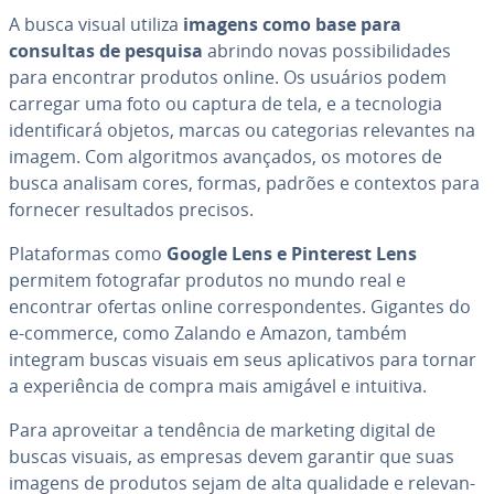
A busca visual utiliza
imagens como base para
consultas de pesquisa
abrindo novas pos­si­bi­li­da­des
para encontrar produtos online. Os usuários podem
carregar uma foto ou captura de tela, e a tec­no­lo­gia
iden­ti­fi­cará objetos, marcas ou ca­te­go­rias re­le­van­tes na
imagem. Com al­go­rit­mos avançados, os motores de
busca analisam cores, formas, padrões e contextos para
fornecer re­sul­ta­dos precisos.
Pla­ta­for­mas como
Google Lens e Pinterest Lens
permitem fo­to­gra­far produtos no mundo real e
encontrar ofertas online cor­res­pon­den­tes. Gigantes do
e-commerce, como Zalando e Amazon, também
integram buscas visuais em seus apli­ca­ti­vos para tornar
a ex­pe­ri­ên­cia de compra mais amigável e intuitiva.
Para apro­vei­tar a tendência de marketing digital de
buscas visuais, as empresas devem garantir que suas
imagens de produtos sejam de alta qualidade e re­le­van­