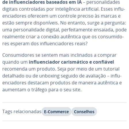
de in­flu­en­ci­a­do­res baseados em IA
– per­so­na­li­da­des
digitais con­tro­la­das por in­te­li­gên­cia ar­ti­fi­cial. Esses in­flu­
en­ci­a­do­res oferecem um controle preciso às marcas e
estão sempre dis­po­ní­veis. No entanto, surge a pergunta:
uma per­so­na­li­dade digital, per­fei­ta­mente ensaiada, pode
realmente criar a conexão autêntica que os con­su­mi­do­
res esperam dos in­flu­en­ci­a­do­res reais?
Con­su­mi­do­res se sentem mais in­cli­na­dos a comprar
quando um
in­flu­en­ci­a­dor ca­ris­má­tico e confiável
recomenda um produto. Seja por meio de um tutorial
detalhado ou de unboxing seguido de avaliação – in­flu­
en­ci­a­do­res destacam produtos de maneira autêntica e
aumentam o tráfego para o seu site.
Tags re­la­ci­o­na­das
E-Commerce
Conselhos