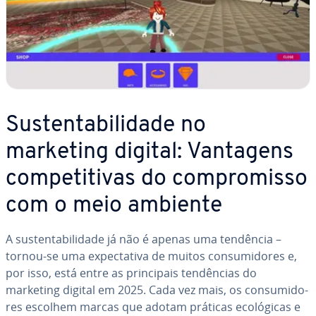
Sus­ten­ta­bi­li­dade no
marketing digital: Vantagens
com­pe­ti­ti­vas do com­pro­misso
com o meio ambiente
A sus­ten­ta­bi­li­dade já não é apenas uma tendência –
tornou-se uma ex­pec­ta­tiva de muitos con­su­mi­do­res e,
por isso, está entre as prin­ci­pais ten­dên­cias do
marketing digital em 2025. Cada vez mais, os con­su­mi­do­
res escolhem marcas que adotam práticas eco­ló­gi­cas e