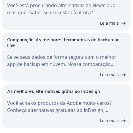
Você está pro­cu­rando al­ter­na­ti­vas ao Nextcloud,
mas quer saber se elas estão à altura?…
Leia mais
Com­pa­ra­ção: As melhores fer­ra­men­tas de backup on-
line
Salve seus dados de forma segura com o melhor
app de backup em nuvem. Nossa com­pa­ra­ção…
Leia mais
As melhores al­ter­na­ti­vas grátis ao InDesign
Você acha os produtos da Adobe muito caros?
Conheça al­ter­na­ti­vas gratuitas ao InDesign,…
Leia mais