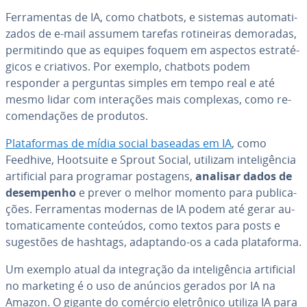
Fer­ra­men­tas de IA, como chatbots, e sistemas au­to­ma­ti­
za­dos de e-mail assumem tarefas ro­ti­nei­ras demoradas,
per­mi­tindo que as equipes foquem em aspectos es­tra­té­
gi­cos e criativos. Por exemplo, chatbots podem
responder a perguntas simples em tempo real e até
mesmo lidar com in­te­ra­ções mais complexas, como re­
co­men­da­ções de produtos.
Pla­ta­for­mas de mídia social baseadas em IA
, como
Feedhive, Hootsuite e Sprout Social, utilizam in­te­li­gên­cia
ar­ti­fi­cial para programar postagens,
analisar dados de
de­sem­pe­nho
e prever o melhor momento para pu­bli­ca­
ções. Fer­ra­men­tas modernas de IA podem até gerar au­
to­ma­ti­ca­mente conteúdos, como textos para posts e
sugestões de hashtags, adaptando-os a cada pla­ta­forma.
Um exemplo atual da in­te­gra­ção da in­te­li­gên­cia ar­ti­fi­cial
no marketing é o uso de anúncios gerados por IA na
Amazon. O gigante do comércio ele­trô­nico utiliza IA para