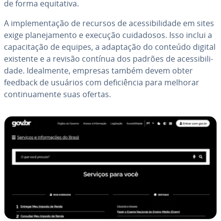
de forma equi­ta­tiva.
A im­ple­men­ta­ção de recursos de aces­si­bi­li­dade em sites
exige pla­ne­ja­mento e execução cui­da­do­sos. Isso inclui a
ca­pa­ci­ta­ção de equipes, a adaptação do conteúdo digital
existente e a revisão contínua dos padrões de aces­si­bi­li­
dade. Ide­al­mente, empresas também devem obter
feedback de usuários com de­fi­ci­ên­cia para melhorar
con­ti­nu­a­mente suas ofertas.