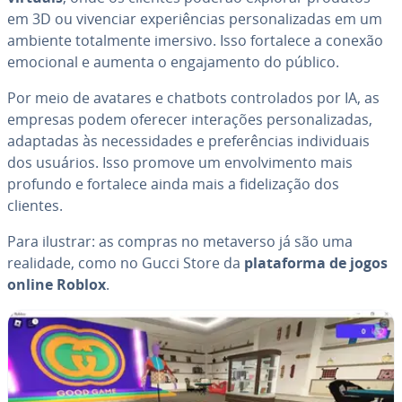
em 3D ou vivenciar ex­pe­ri­ên­cias per­so­na­li­za­das em um
ambiente to­tal­mente imersivo. Isso fortalece a conexão
emocional e aumenta o en­ga­ja­mento do público.
Por meio de avatares e chatbots con­tro­la­dos por IA, as
empresas podem oferecer in­te­ra­ções per­so­na­li­za­das,
adaptadas às ne­ces­si­da­des e pre­fe­rên­cias in­di­vi­du­ais
dos usuários. Isso promove um en­vol­vi­mento mais
profundo e fortalece ainda mais a fi­de­li­za­ção dos
clientes.
Para ilustrar: as compras no metaverso já são uma
realidade, como no Gucci Store da
pla­ta­forma de jogos
online Roblox
.