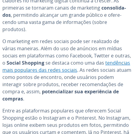
ci­a­do­res no marketing digital continua a crescer. As
primeiras se tornaram canais de marketing
con­so­li­da­
dos
, per­mi­tindo alcançar um grande público e ofe­re­
cendo uma vasta gama de in­for­ma­ções (sobre
produtos).
O marketing em redes sociais pode ser realizado de
várias maneiras. Além do uso de anúncios em mídias
sociais em pla­ta­for­mas como Facebook, Twitter e outras,
o
Social Shopping
se destaca como uma das
ten­dên­cias
mais populares das redes sociais
. As redes sociais atuam
como pontos de encontro, onde usuários podem
interagir sobre produtos, receber re­co­men­da­ções de
compra e, assim,
po­ten­ci­a­li­zar sua ex­pe­ri­ên­cia de
compras
.
Entre as pla­ta­for­mas populares que oferecem Social
Shopping estão o Instagram e o Pinterest. No Instagram,
lojas online exibem seus produtos em fotos, per­mi­tindo
que os usuários curtam e comentem. Já no Pinterest, há