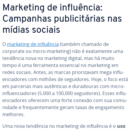
Marketing de in­fluên­cia:
Campanhas pu­bli­ci­tá­rias nas
mídias sociais
O
marketing de in­fluên­cia
(também chamado de
corporate ou micro-marketing) não é exa­ta­mente uma
tendência nova no marketing digital, mas há muito
tempo é uma fer­ra­menta essencial no marketing em
redes sociais. Antes, as marcas pri­o­ri­za­vam mega in­flu­
en­ci­a­do­res com milhões de se­gui­do­res. Hoje, o foco está
em parcerias mais au­tên­ti­cas e du­ra­dou­ras com micro-
in­flu­en­ci­a­do­res (5.000 a 100.000 se­gui­do­res). Esses in­flu­
en­ci­a­do­res oferecem uma forte conexão com sua co­mu­
ni­dade e fre­quen­te­mente geram taxas de en­ga­ja­mento
melhores.
Uma nova tendência no marketing de in­fluên­cia é o
uso