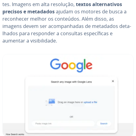
tes. Imagens em alta resolução,
textos al­ter­na­ti­vos
precisos e metadados
ajudam os motores de busca a
re­co­nhe­cer melhor os conteúdos. Além disso, as
imagens devem ser acom­pa­nha­das de metadados de­ta­
lha­dos para responder a consultas es­pe­cí­fi­cas e
aumentar a vi­si­bi­li­dade.