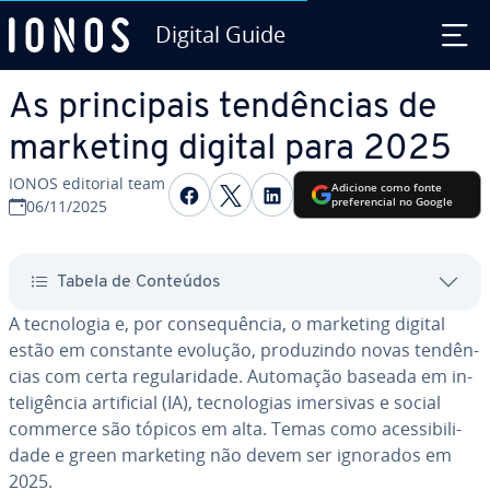
Digital Guide
Ir para o conteúdo principal
As prin­ci­pais ten­dên­cias de
marketing digital para 2025
IONOS editorial team
Com­par­ti­lhar no Facebook
Com­par­ti­lhar no Twitte
Com­par­ti­lhar no L
Adicione como fonte
pre­fe­ren­cial no Google
06/11/2025
Tabela de Conteúdos
A tec­no­lo­gia e, por con­sequên­cia, o marketing digital
estão em constante evolução, pro­du­zindo novas ten­dên­
cias com certa re­gu­la­ri­dade. Automação baseada em in­
te­li­gên­cia ar­ti­fi­cial (IA), tec­no­lo­gias imersivas e social
commerce são tópicos em alta. Temas como aces­si­bi­li­
dade e green marketing não devem ser ignorados em
2025.