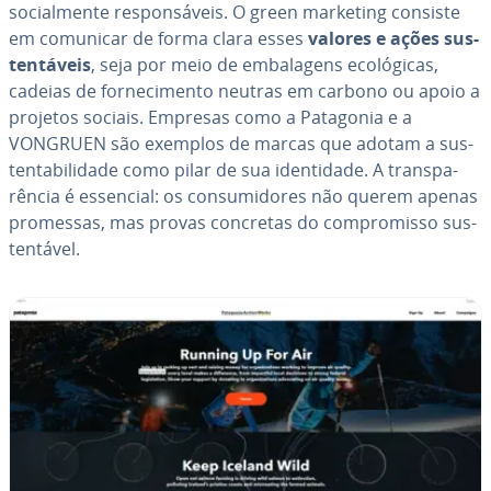
so­ci­al­mente res­pon­sá­veis. O green marketing consiste
em comunicar de forma clara esses
valores e ações sus­
ten­tá­veis
, seja por meio de em­ba­la­gens eco­ló­gi­cas,
cadeias de for­ne­ci­mento neutras em carbono ou apoio a
projetos sociais. Empresas como a Patagonia e a
VONGRUEN são exemplos de marcas que adotam a sus­
ten­ta­bi­li­dade como pilar de sua iden­ti­dade. A trans­pa­
rên­cia é essencial: os con­su­mi­do­res não querem apenas
promessas, mas provas concretas do com­pro­misso sus­
ten­tá­vel.