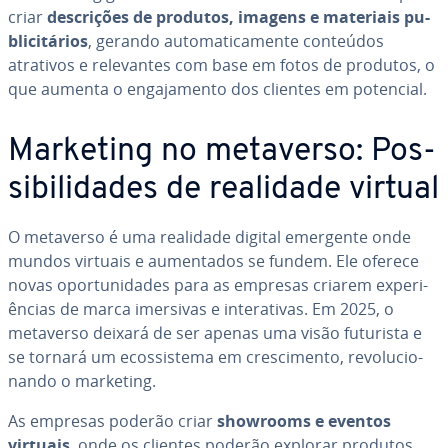
criar
des­cri­ções de produtos, imagens e materiais pu­
bli­ci­tá­rios
, gerando au­to­ma­ti­ca­mente conteúdos
atrativos e re­le­van­tes com base em fotos de produtos, o
que aumenta o en­ga­ja­mento dos clientes em potencial.
Marketing no metaverso: Pos­
si­bi­li­da­des de realidade virtual
O metaverso é uma realidade digital emergente onde
mundos virtuais e au­men­ta­dos se fundem. Ele oferece
novas opor­tu­ni­da­des para as empresas criarem ex­pe­ri­
ên­cias de marca imersivas e in­te­ra­ti­vas. Em 2025, o
metaverso deixará de ser apenas uma visão futurista e
se tornará um ecos­sis­tema em cres­ci­mento, re­vo­lu­ci­o­
nando o marketing.
As empresas poderão criar
showrooms e eventos
virtuais
, onde os clientes poderão explorar produtos