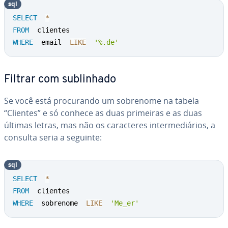
sql
SELECT
*
FROM
WHERE
  email  
LIKE
'%.de'
Filtrar com su­bli­nhado
Se você está pro­cu­rando um sobrenome na tabela
“Clientes” e só conhece as duas primeiras e as duas
últimas letras, mas não os ca­rac­te­res in­ter­me­diá­rios, a
consulta seria a seguinte:
sql
SELECT
*
FROM
WHERE
  sobrenome  
LIKE
'Me_er'