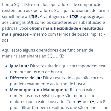
Como SQL LIKE é um dos ope­ra­do­res de com­pa­ra­ção,
existem outros ope­ra­do­res SQL que funcionam de forma
se­me­lhante a
. A vantagem do
é que, graças
LIKE
LIKE
aos curingas SQL como os ca­rac­te­res de subs­ti­tui­ção e
padrões, você
obtém mais fle­xi­bi­li­dade e re­sul­ta­dos
mais precisos
– mesmo com termos de busca im­pre­ci­
sos.
Aqui estão alguns ope­ra­do­res que funcionam de
maneira se­me­lhante ao SQL LIKE:
Igual a
: Filtra re­sul­ta­dos que cor­res­pon­dem exa­
=
ta­mente ao termo de busca.
Diferente de
: Filtra re­sul­ta­dos que não cor­res­
!=
pon­dem exa­ta­mente ao termo de busca.
Menor que
ou Maior que
: Retorna valores
<
>
numéricos dos registros que são menores ou
maiores que o valor buscado. Com
ou
, você
<=
>=
pode filtrar também re­sul­ta­dos que são menores ou