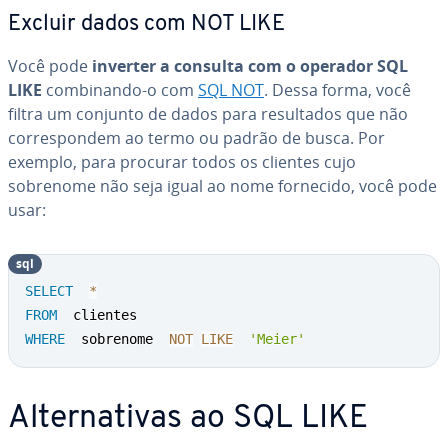
Excluir dados com NOT LIKE
Você pode
inverter a consulta com o operador SQL
LIKE
com­bi­nando-o com
SQL NOT
. Dessa forma, você
filtra um conjunto de dados para re­sul­ta­dos que não
cor­res­pon­dem ao termo ou padrão de busca. Por
exemplo, para procurar todos os clientes cujo
sobrenome não seja igual ao nome fornecido, você pode
usar:
sql
SELECT
*
FROM
WHERE
  sobrenome  
NOT
LIKE
'Meier'
Al­ter­na­ti­vas ao SQL LIKE