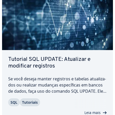
Tutorial SQL UPDATE: Atualizar e
modificar registros
Se você deseja manter registros e tabelas atu­a­li­za­
dos ou realizar mudanças es­pe­cí­fi­cas em bancos
de dados, faça uso do comando SQL UPDATE. Ele
tanto atualiza registros inteiros em tabelas quanto
SQL
Tutoriais
faz al­te­ra­ções em entradas se­le­ci­o­na­das. Entenda
como o SQL UPDATE funciona com o…
Leia mais