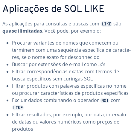
Apli­ca­ções de SQL LIKE
As apli­ca­ções para consultas e buscas com
são
LIKE
quase ili­mi­ta­das
. Você pode, por exemplo:
Procurar variantes de nomes que comecem ou
terminem com uma sequência es­pe­cí­fica de ca­rac­te­
res, se o nome exato for des­co­nhe­cido
Buscar por extensões de e-mail como
.de
Filtrar cor­res­pon­dên­cias exatas com termos de
busca es­pe­cí­fi­cos sem curingas SQL
Filtrar produtos com palavras es­pe­cí­fi­cas no nome
ou procurar ca­rac­te­rís­ti­cas de produtos es­pe­cí­fi­cas
Excluir dados com­bi­nando o operador
com
NOT
LIKE
Filtrar re­sul­ta­dos, por exemplo, por data, intervalo
de datas ou valores numéricos como preços de
produtos