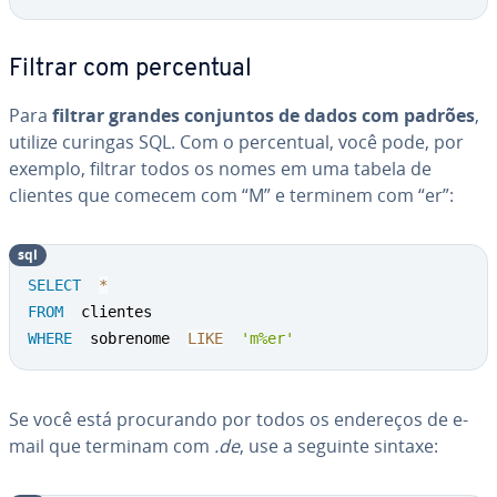
Filtrar com per­cen­tual
Para
filtrar grandes conjuntos de dados com padrões
,
utilize curingas SQL. Com o per­cen­tual, você pode, por
exemplo, filtrar todos os nomes em uma tabela de
clientes que comecem com “M” e terminem com “er”:
sql
SELECT
*
FROM
WHERE
  sobrenome  
LIKE
'm%er'
Se você está pro­cu­rando por todos os endereços de e-
mail que terminam com
.de
, use a seguinte sintaxe: