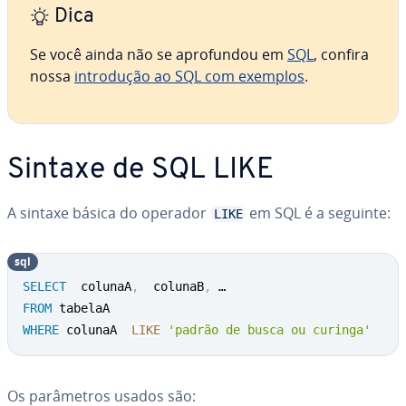
Dica
Se você ainda não se apro­fun­dou em
SQL
, confira
nossa
in­tro­du­ção ao SQL com exemplos
.
Sintaxe de SQL LIKE
A sintaxe básica do operador
em SQL é a seguinte:
LIKE
sql
SELECT
  colunaA
,
  colunaB
,
FROM
WHERE
 colunaA  
LIKE
'padrão de busca ou curinga'
Os pa­râ­me­tros usados são: