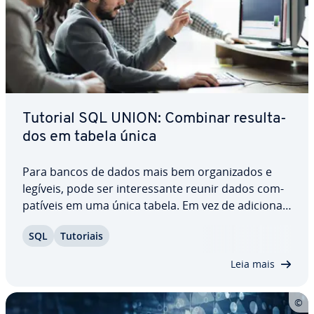
Tutorial SQL UNION: Combinar re­sul­ta­
dos em tabela única
Para bancos de dados mais bem or­ga­ni­za­dos e
legíveis, pode ser in­te­res­sante reunir dados com­
pa­tí­veis em uma única tabela. Em vez de adicionar
cada entrada ma­nu­al­mente, faça uso do comando
SQL
Tutoriais
SQL UNION: Ele combina dados de múltiplas
tabelas em uma única tabela de re­sul­ta­dos, e
Leia mais
ainda…