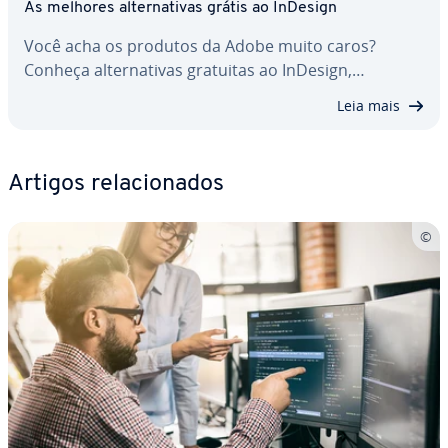
As melhores al­ter­na­ti­vas grátis ao InDesign
Você acha os produtos da Adobe muito caros?
Conheça al­ter­na­ti­vas gratuitas ao InDesign,…
Leia mais
Artigos re­la­ci­o­na­dos