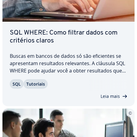
SQL WHERE: Como filtrar dados com
critérios claros
Buscas em bancos de dados só são efi­ci­en­tes se
apre­sen­tam re­sul­ta­dos re­le­van­tes. A cláusula SQL
WHERE pode ajudar você a obter re­sul­ta­dos que
atentam aos critérios es­ta­be­le­ci­dos. Ela permite a
SQL
Tutoriais
es­pe­ci­fi­ca­ção dos registros a serem ana­li­sa­dos e a
definição de condições claras de…
Leia mais