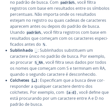
no padrão de busca. Com
, você filtra
padrão%
registros com base em re­sul­ta­dos entre os símbolos
per­cen­tu­ais. Não importa onde os re­sul­ta­dos
estejam no registro ou quais cadeias de ca­rac­te­res
aparecem antes ou depois do padrão de busca.
Usando
, você filtra registros com base em
padrão%
re­sul­ta­dos que começam com os ca­rac­te­res es­pe­ci­
fi­ca­dos antes do
.
%
Su­bli­nhado
: Su­bli­nha­dos subs­ti­tuem um
_
caractere único no padrão de busca. Por exemplo,
ao procurar
, você filtra seus dados por todos
S_RA
os nomes que começam com S e terminam em RA,
quando o segundo caractere é des­co­nhe­cido.
Colchetes
: Es­pe­ci­fi­cam que a busca deve cor­
[…]
res­pon­der a qualquer caractere dentro dos
colchetes. Por exemplo, com
, você define que
[a-d]
está pro­cu­rando por um caractere entre A e D no
padrão de busca.