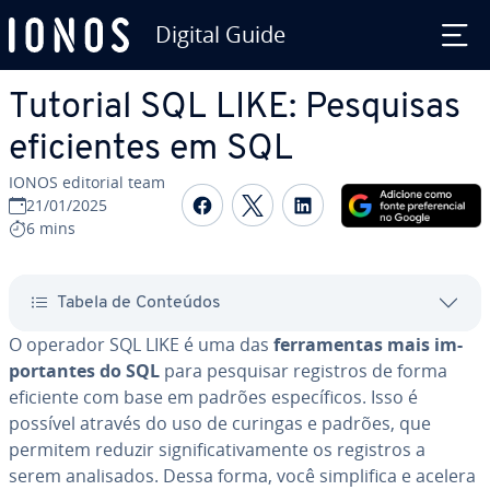
Digital Guide
Ir para o conteúdo principal
Tutorial SQL LIKE: Pesquisas
efi­ci­en­tes em SQL
IONOS editorial team
Com­par­ti­lhar no Faceboo
Com­par­ti­lhar no Twi
Com­par­ti­lhar n
21/01/2025
6 mins
Tabela de Conteúdos
O operador SQL LIKE é uma das
fer­ra­men­tas mais im­
por­tan­tes do SQL
para pesquisar registros de forma
eficiente com base em padrões es­pe­cí­fi­cos. Isso é
possível através do uso de curingas e padrões, que
permitem reduzir sig­ni­fi­ca­ti­va­mente os registros a
serem ana­li­sa­dos. Dessa forma, você sim­pli­fica e acelera