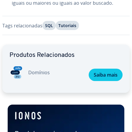
iguais ou maiores ou iguais ao valor buscado.
Tags re­la­ci­o­na­das
SQL
Tutoriais
Ir para o menu principal
Produtos Re­la­ci­o­na­dos
Domínios
Saiba mais