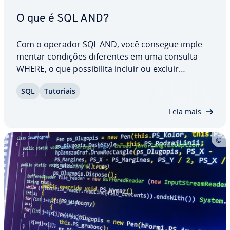
O que é SQL AND?
Com o operador SQL AND, você consegue im­ple­
men­tar condições di­fe­ren­tes em uma consulta
WHERE, o que pos­si­bi­lita incluir ou excluir
entradas di­fe­ren­tes. Neste tutorial, ex­pli­ca­re­mos o
SQL
Tutoriais
que faz o operador AND em SQL e apre­sen­ta­re­
mos a sintaxe dele. Por meio de exemplos
Leia mais
práticos,…