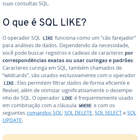
suas consultas SQL.
O que é SQL LIKE?
O operador SQL
funciona como um “cão farejador”
LIKE
para análises de dados. De­pen­dendo da ne­ces­si­dade,
você pode buscar registros e cadeias de ca­rac­te­res
por
cor­res­pon­dên­cias exatas ou usar curingas e padrões
.
Ca­rac­te­res curinga em SQL, também chamados de
“wildcards”, são usados ex­clu­si­va­mente com o operador
. Eles permitem filtrar dados de forma eficiente e
LIKE
flexível, além de otimizar sig­ni­fi­ca­ti­va­mente o de­sem­pe­
nho do SQL. O operador
é fre­quen­te­mente usado
LIKE
em com­bi­na­ção com a cláusula
e com os
WHERE
seguintes
comandos SQL
:
SQL DELETE
,
SQL SELECT
e
SQL
UPDATE
.