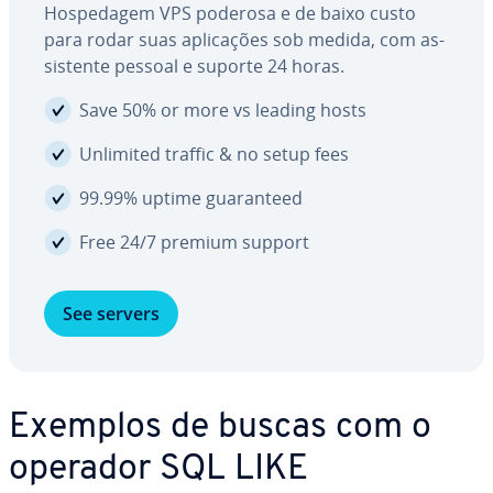
Hos­pe­da­gem VPS poderosa e de baixo custo
para rodar suas apli­ca­ções sob medida, com as­
sis­tente pessoal e suporte 24 horas.
Save 50% or more vs leading hosts
Unlimited traffic & no setup fees
99.99% uptime gua­ran­teed
Free 24/7 premium support
See servers
Exemplos de buscas com o
operador SQL LIKE