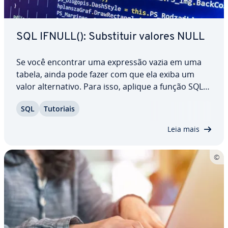
SQL IFNULL(): Subs­ti­tuir valores NULL
Se você encontrar uma expressão vazia em uma
tabela, ainda pode fazer com que ela exiba um
valor al­ter­na­tivo. Para isso, aplique a função SQL
IFNULL(), de­sen­vol­vida exa­ta­mente para subs­ti­tuir
SQL
Tutoriais
valores NULL. Nosso tutorial apresenta a você a
estrutura da função e ensina você a…
Leia mais