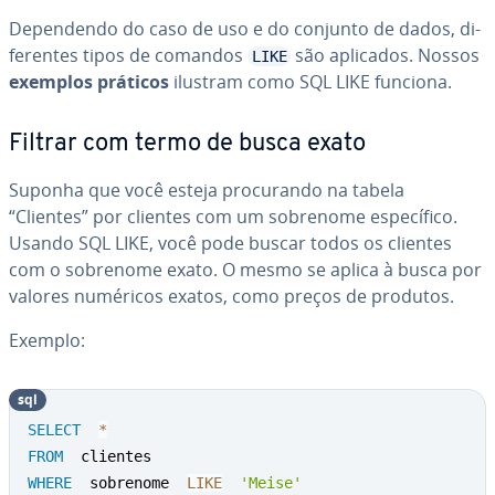
De­pen­dendo do caso de uso e do conjunto de dados, di­
fe­ren­tes tipos de comandos
são aplicados. Nossos
LIKE
exemplos práticos
ilustram como SQL LIKE funciona.
Filtrar com termo de busca exato
Suponha que você esteja pro­cu­rando na tabela
“Clientes” por clientes com um sobrenome es­pe­cí­fico.
Usando SQL LIKE, você pode buscar todos os clientes
com o sobrenome exato. O mesmo se aplica à busca por
valores numéricos exatos, como preços de produtos.
Exemplo:
sql
SELECT
*
FROM
WHERE
  sobrenome  
LIKE
'Meise'