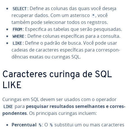
: Define as colunas das quais você deseja
SELECT
recuperar dados. Com um asterisco
, você
*
também pode se­le­ci­o­nar todos os registros.
: Es­pe­ci­fica as tabelas que serão pes­qui­sa­das.
FROM
: Define colunas es­pe­cí­fi­cas para a consulta.
WHERE
: Define o padrão de busca. Você pode usar
LIKE
cadeias de ca­rac­te­res es­pe­cí­fi­cas para cor­res­pon­
dên­cias exatas ou curingas SQL.
Ca­rac­te­res curinga de SQL
LIKE
Curingas em SQL devem ser usados com o operador
para
pesquisar re­sul­ta­dos se­me­lhan­tes e cor­res­
LIKE
pon­den­tes
. Os prin­ci­pais curingas incluem:
Per­cen­tual
: O
substitui um ou mais ca­rac­te­res
%
%