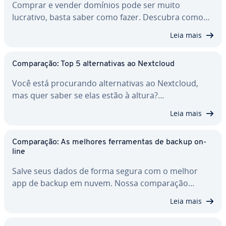
Comprar e vender domínios pode ser muito
lucrativo, basta saber como fazer. Descubra como…
Leia mais
Com­pa­ra­ção: Top 5 al­ter­na­ti­vas ao Nextcloud
Você está pro­cu­rando al­ter­na­ti­vas ao Nextcloud,
mas quer saber se elas estão à altura?…
Leia mais
Com­pa­ra­ção: As melhores fer­ra­men­tas de backup on-
line
Salve seus dados de forma segura com o melhor
app de backup em nuvem. Nossa com­pa­ra­ção…
Leia mais