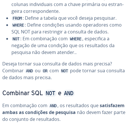
colunas in­di­vi­du­ais com a chave primária ou es­tran­
geira cor­res­pon­dente.
: Define a tabela que você deseja pesquisar.
FROM
: Define condições usando ope­ra­do­res como
WHERE
SQL NOT para res­trin­gir a consulta de dados.
: Em com­bi­na­ção com
, es­pe­ci­fica a
NOT
WHERE
negação de uma condição que os re­sul­ta­dos da
pesquisa não devem atender..
Deseja tornar sua consulta de dados mais precisa?
Combinar
ou
com
pode tornar sua consulta
AND
OR
NOT
de dados mais precisa.
NOT
AND
Combinar SQL
e
Em com­bi­na­ção com
, os re­sul­ta­dos que
sa­tis­fa­zem
AND
ambas as condições de pesquisa
não devem fazer parte
do conjunto de re­sul­ta­dos.