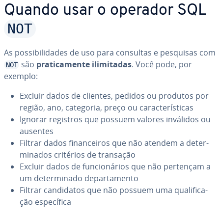
Quando usar o operador SQL
NOT
As pos­si­bi­li­da­des de uso para consultas e pesquisas com
são
pra­ti­ca­mente ili­mi­ta­das
. Você pode, por
NOT
exemplo:
Excluir dados de clientes, pedidos ou produtos por
região, ano, categoria, preço ou ca­rac­te­rís­ti­cas
Ignorar registros que possuem valores inválidos ou
ausentes
Filtrar dados fi­nan­cei­ros que não atendem a de­ter­
mi­na­dos critérios de transação
Excluir dados de fun­ci­o­ná­rios que não pertençam a
um de­ter­mi­nado de­par­ta­mento
Filtrar can­di­da­tos que não possuem uma qua­li­fi­ca­
ção es­pe­cí­fica