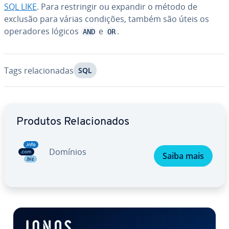
SQL LIKE
. Para res­trin­gir ou expandir o método de
exclusão para várias condições, também são úteis os
ope­ra­do­res lógicos
e
.
AND
OR
Tags re­la­ci­o­na­das
SQL
Ir para o menu principal
Produtos Re­la­ci­o­na­dos
Domínios
Saiba mais