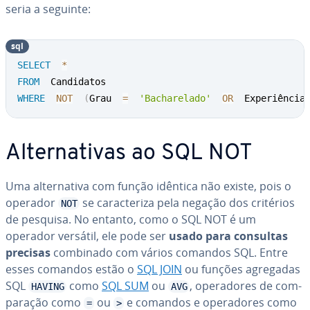
seria a seguinte:
sql
SELECT
*
FROM
WHERE
NOT
(
Grau  
=
'Bacharelado'
OR
  Experiência
Al­ter­na­ti­vas ao SQL NOT
Uma al­ter­na­tiva com função idêntica não existe, pois o
operador
se ca­rac­te­riza pela negação dos critérios
NOT
de pesquisa. No entanto, como o SQL NOT é um
operador versátil, ele pode ser
usado para consultas
precisas
combinado com vários comandos SQL. Entre
esses comandos estão o
SQL JOIN
ou funções agregadas
SQL
como
SQL SUM
ou
, ope­ra­do­res de com­
HAVING
AVG
pa­ra­ção como
ou
e comandos e ope­ra­do­res como
=
>