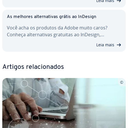
Leia mais
As melhores al­ter­na­ti­vas grátis ao InDesign
Você acha os produtos da Adobe muito caros?
Conheça al­ter­na­ti­vas gratuitas ao InDesign,…
Leia mais
Artigos re­la­ci­o­na­dos