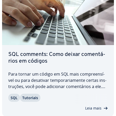
SQL comments: Como deixar co­men­tá­
rios em códigos
Para tornar um código em SQL mais com­pre­en­sí­
vel ou para desativar tem­po­ra­ri­a­mente certas ins­
tru­ções, você pode adicionar co­men­tá­rios a ele.
Co­men­tá­rios, ou SQL comments, como também
SQL
Tutoriais
são chamados, são uma fer­ra­menta útil dessa
linguagem de banco de dados. Conheça, com os
Leia mais
nossos…