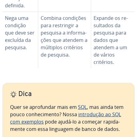
definida.
Nega uma
Combina condições
Expande os re­
condição
para res­trin­gir a
sul­ta­dos da
que deve ser
pesquisa a in­for­ma­
pesquisa para
excluída da
ções que atendem a
dados que
pesquisa.
múltiplos critérios
atendem a um
de pesquisa.
de vários
critérios.
Dica
Quer se apro­fun­dar mais em
SQL
, mas ainda tem
pouco co­nhe­ci­mento? Nossa
in­tro­du­ção ao SQL
com exemplos
pode ajudá-lo a começar ra­pi­da­
mente com essa linguagem de banco de dados.