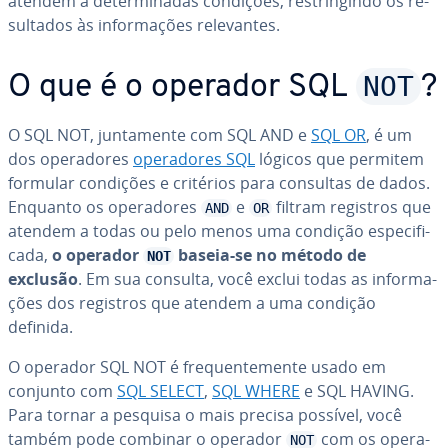
atendem a de­ter­mi­na­das condições, res­trin­gindo os re­
sul­ta­dos às in­for­ma­ções re­le­van­tes.
NOT
O que é o operador SQL
?
O SQL NOT, jun­ta­mente com SQL AND e
SQL OR
, é um
dos ope­ra­do­res
ope­ra­do­res SQL
lógicos que permitem
formular condições e critérios para consultas de dados.
Enquanto os ope­ra­do­res
e
filtram registros que
AND
OR
atendem a todas ou pelo menos uma condição es­pe­ci­fi­
cada,
o operador
baseia-se no método de
NOT
exclusão
. Em sua consulta, você exclui todas as in­for­ma­
ções dos registros que atendem a uma condição
definida.
O operador SQL NOT é fre­quen­te­mente usado em
conjunto com
SQL SELECT
,
SQL WHERE
e SQL HAVING.
Para tornar a pesquisa o mais precisa possível, você
também pode combinar o operador
com os ope­ra­
NOT