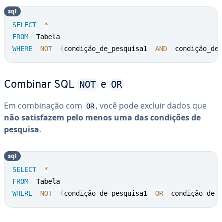
sql
SELECT
*
FROM
WHERE
NOT
(
condição_de_pesquisa1  
AND
  condição_de
NOT
OR
Combinar SQL
e
Em com­bi­na­ção com
, você pode excluir dados que
OR
não sa­tis­fa­zem pelo menos uma das condições de
pesquisa
.
sql
SELECT
*
FROM
WHERE
NOT
(
condição_de_pesquisa1  
OR
  condição_de_