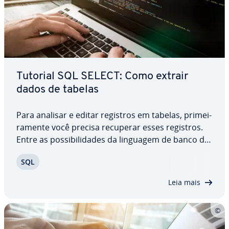
Tutorial SQL SELECT: Como extrair
dados de tabelas
Para analisar e editar registros em tabelas, pri­mei­
ra­mente você precisa recuperar esses registros.
Entre as pos­si­bi­li­da­des da linguagem de banco de
dados SQL, o comando SELECT permite definir
SQL
registros re­le­van­tes para consultas. Combinado
com ope­ra­do­res e comandos, o comando SQL…
Leia mais