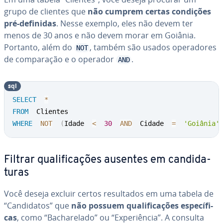
grupo de clientes que
não cumprem certas condições
pré-definidas
. Nesse exemplo, eles não devem ter
menos de 30 anos e não devem morar em Goiânia.
Portanto, além do
, também são usados ope­ra­do­res
NOT
de com­pa­ra­ção e o operador
.
AND
sql
SELECT
*
FROM
WHERE
NOT
(
Idade  
<
30
AND
  Cidade  
=
'Goiânia'
Filtrar qua­li­fi­ca­ções ausentes em can­di­da­
tu­ras
Você deseja excluir certos re­sul­ta­dos em uma tabela de
“Can­di­da­tos” que
não possuem qua­li­fi­ca­ções es­pe­cí­fi­
cas
, como “Ba­cha­re­lado” ou “Ex­pe­ri­ên­cia”. A consulta