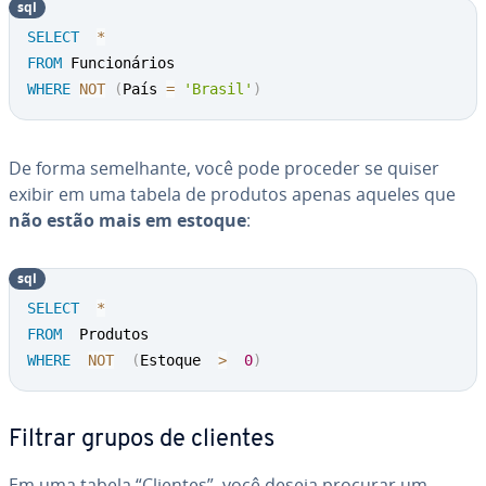
sql
SELECT
*
FROM
WHERE
NOT
(
País 
=
'Brasil'
)
De forma se­me­lhante, você pode proceder se quiser
exibir em uma tabela de produtos apenas aqueles que
não estão mais em estoque
:
sql
SELECT
*
FROM
WHERE
NOT
(
Estoque  
>
0
)
Filtrar grupos de clientes
Em uma tabela “Clientes”, você deseja procurar um