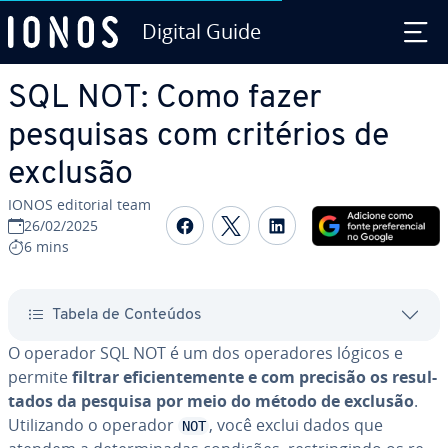
Digital Guide
Ir para o conteúdo principal
SQL NOT: Como fazer
pesquisas com critérios de
exclusão
IONOS editorial team
Com­par­ti­lhar no Faceboo
Com­par­ti­lhar no Twi
Com­par­ti­lhar n
26/02/2025
6 mins
Tabela de Conteúdos
O operador SQL NOT é um dos ope­ra­do­res lógicos e
permite
filtrar efi­ci­en­te­mente e com precisão os re­sul­
ta­dos da pesquisa por meio do método de exclusão
.
Uti­li­zando o operador
, você exclui dados que
NOT