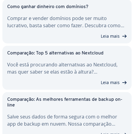
Como ganhar dinheiro com domínios?
Comprar e vender domínios pode ser muito
lucrativo, basta saber como fazer. Descubra como…
Leia mais
Com­pa­ra­ção: Top 5 al­ter­na­ti­vas ao Nextcloud
Você está pro­cu­rando al­ter­na­ti­vas ao Nextcloud,
mas quer saber se elas estão à altura?…
Leia mais
Com­pa­ra­ção: As melhores fer­ra­men­tas de backup on-
line
Salve seus dados de forma segura com o melhor
app de backup em nuvem. Nossa com­pa­ra­ção…