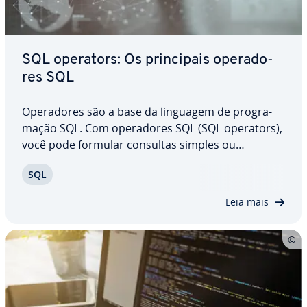
SQL operators: Os prin­ci­pais ope­ra­do­
res SQL
Ope­ra­do­res são a base da linguagem de pro­gra­
ma­ção SQL. Com ope­ra­do­res SQL (SQL operators),
você pode formular consultas simples ou
complexas em bancos de dados, comparar e filtrar
SQL
dados, realizar cálculos e otimizar conjuntos de
dados. A lista de ope­ra­do­res dis­po­ní­veis é
Leia mais
extensa,…