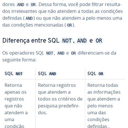
do­res
e
. Dessa forma, você pode filtrar re­sul­ta­
AND
OR
dos ir­re­le­van­tes que não atendem a todas as condições
definidas (
) ou que não atendem a pelo menos uma
AND
das condições men­ci­o­na­das (
).
OR
NOT
AND
OR
Diferença entre SQL
,
e
Os ope­ra­do­res SQL
,
e
di­fe­ren­ciam-se da
NOT
AND
OR
seguinte forma:
SQL
SQL
SQL
NOT
AND
OR
Retorna
Retorna registros
Retorna todas
apenas os
que atendem a
as in­for­ma­ções
registros
todos os critérios de
que atendem a
que não
pesquisa pre­de­fi­ni­
pelo menos
atendem a
dos.
uma das
uma
condições
condição
definidas .