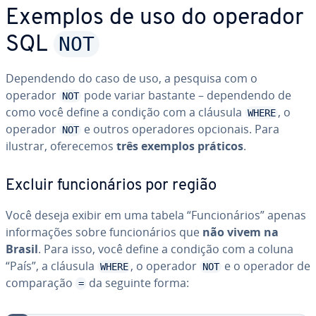
Exemplos de uso do operador
NOT
SQL
De­pen­dendo do caso de uso, a pesquisa com o
operador
pode variar bastante – de­pen­dendo de
NOT
como você define a condição com a cláusula
, o
WHERE
operador
e outros ope­ra­do­res opcionais. Para
NOT
ilustrar, ofe­re­ce­mos
três exemplos práticos
.
Excluir fun­ci­o­ná­rios por região
Você deseja exibir em uma tabela “Fun­ci­o­ná­rios” apenas
in­for­ma­ções sobre fun­ci­o­ná­rios que
não vivem na
Brasil
. Para isso, você define a condição com a coluna
“País”, a cláusula
, o operador
e o operador de
WHERE
NOT
com­pa­ra­ção
da seguinte forma:
=