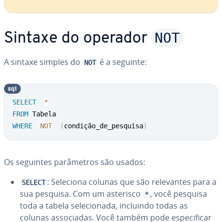
NOT
Sintaxe do operador
A sintaxe simples do
é a seguinte:
NOT
sql
SELECT
*
FROM
WHERE
NOT
(
condição_de_pesquisa
)
Os seguintes pa­râ­me­tros são usados:
: Seleciona colunas que são re­le­van­tes para a
SELECT
sua pesquisa. Com um asterisco
, você pesquisa
*
toda a tabela se­le­ci­o­nada, incluindo todas as
colunas as­so­ci­a­das. Você também pode es­pe­ci­fi­car