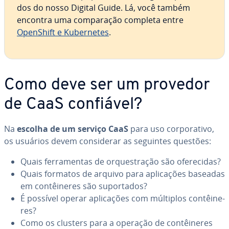
dos do nosso Digital Guide. Lá, você também
encontra uma com­pa­ra­ção completa entre
OpenShift e Ku­ber­ne­tes
.
Como deve ser um provedor
de CaaS confiável?
Na
escolha de um serviço CaaS
para uso cor­po­ra­tivo,
os usuários devem con­si­de­rar as seguintes questões:
Quais fer­ra­men­tas de or­ques­tra­ção são ofe­re­ci­das?
Quais formatos de arquivo para apli­ca­ções baseadas
em con­têi­ne­res são su­por­ta­dos?
É possível operar apli­ca­ções com múltiplos con­têi­ne­
res?
Como os clusters para a operação de con­têi­ne­res