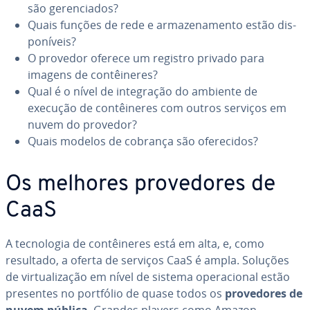
são ge­ren­ci­a­dos?
Quais funções de rede e ar­ma­ze­na­mento estão dis­
po­ní­veis?
O provedor oferece um registro privado para
imagens de con­têi­ne­res?
Qual é o nível de in­te­gra­ção do ambiente de
execução de con­têi­ne­res com outros serviços em
nuvem do provedor?
Quais modelos de cobrança são ofe­re­ci­dos?
Os melhores pro­ve­do­res de
CaaS
A tec­no­lo­gia de con­têi­ne­res está em alta, e, como
resultado, a oferta de serviços CaaS é ampla. Soluções
de vir­tu­a­li­za­ção em nível de sistema ope­ra­ci­o­nal estão
presentes no portfólio de quase todos os
pro­ve­do­res de