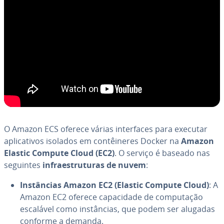
O Amazon ECS oferece várias in­ter­fa­ces para executar
apli­ca­ti­vos isolados em con­têi­ne­res Docker na
Amazon
Elastic Compute Cloud (EC2)
. O serviço é baseado nas
seguintes
in­fra­es­tru­tu­ras de nuvem
:
Ins­tân­cias Amazon EC2 (Elastic Compute Cloud)
: A
Amazon EC2 oferece ca­pa­ci­dade de com­pu­ta­ção
escalável como ins­tân­cias, que podem ser alugadas
conforme a demanda.