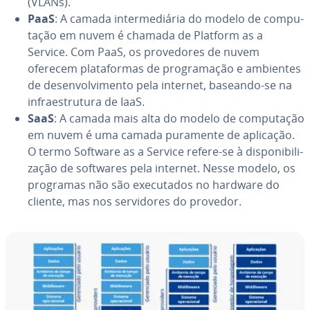
(VLANs).
PaaS
: A camada in­ter­me­diá­ria do modelo de com­pu­
ta­ção em nuvem é chamada de Platform as a
Service. Com PaaS, os pro­ve­do­res de nuvem
oferecem pla­ta­for­mas de pro­gra­ma­ção e ambientes
de de­sen­vol­vi­mento pela internet, baseando-se na
in­fra­es­tru­tura de IaaS.
SaaS
: A camada mais alta do modelo de com­pu­ta­ção
em nuvem é uma camada puramente de aplicação.
O termo Software as a Service refere-se à dis­po­ni­bi­li­
za­ção de softwares pela internet. Nesse modelo, os
programas não são exe­cu­ta­dos no hardware do
cliente, mas nos ser­vi­do­res do provedor.