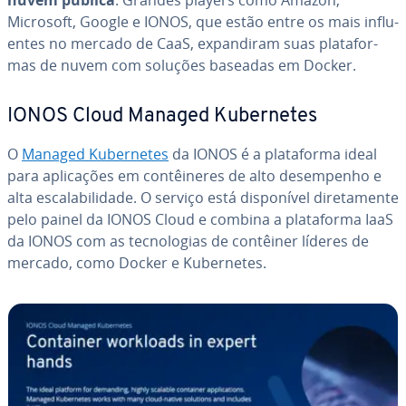
nuvem pública
. Grandes players como Amazon,
Microsoft, Google e IONOS, que estão entre os mais in­flu­
en­tes no mercado de CaaS, ex­pan­di­ram suas pla­ta­for­
mas de nuvem com soluções baseadas em Docker.
IONOS Cloud Managed Ku­ber­ne­tes
O
Managed Ku­ber­ne­tes
da IONOS é a pla­ta­forma ideal
para apli­ca­ções em con­têi­ne­res de alto de­sem­pe­nho e
alta es­ca­la­bi­li­dade. O serviço está dis­po­ní­vel di­re­ta­mente
pelo painel da IONOS Cloud e combina a pla­ta­forma IaaS
da IONOS com as tec­no­lo­gias de contêiner líderes de
mercado, como Docker e Ku­ber­ne­tes.