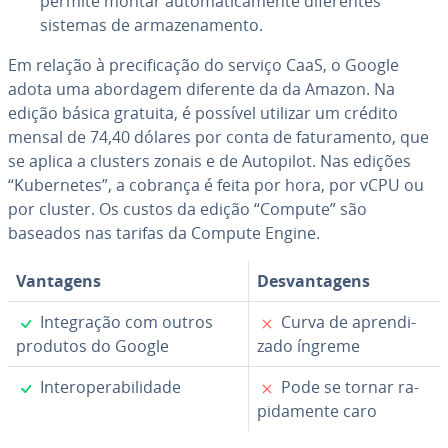
permite montar au­to­ma­ti­ca­mente di­fe­ren­tes
sistemas de ar­ma­ze­na­mento.
Em relação à pre­ci­fi­ca­ção do serviço CaaS, o Google
adota uma abordagem diferente da da Amazon. Na
edição básica gratuita, é possível utilizar um crédito
mensal de 74,40 dólares por conta de fa­tu­ra­mento, que
se aplica a clusters zonais e de Autopilot. Nas edições
“Ku­ber­ne­tes”, a cobrança é feita por hora, por vCPU ou
por cluster. Os custos da edição “Compute” são
baseados nas tarifas da Compute Engine.
Vantagens
Des­van­ta­gens
✓
✗
In­te­gra­ção com outros
Curva de apren­di­
produtos do Google
zado íngreme
✓
✗
In­te­ro­pe­ra­bi­li­dade
Pode se tornar ra­
pi­da­mente caro