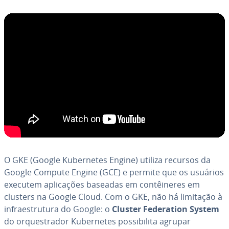
O GKE (Google Ku­ber­ne­tes Engine) utiliza recursos da
Google Compute Engine (GCE) e permite que os usuários
executem apli­ca­ções baseadas em con­têi­ne­res em
clusters na Google Cloud. Com o GKE, não há limitação à
in­fra­es­tru­tura do Google: o
Cluster Fe­de­ra­tion System
do or­ques­tra­dor Ku­ber­ne­tes pos­si­bi­lita agrupar