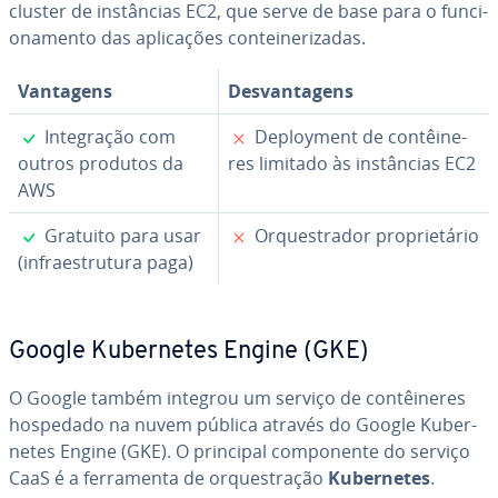
cluster de ins­tân­cias EC2, que serve de base para o fun­ci­
o­na­mento das apli­ca­ções con­tei­ne­ri­za­das.
Vantagens
Des­van­ta­gens
✓
✗
In­te­gra­ção com
De­ploy­ment de con­têi­ne­
outros produtos da
res limitado às ins­tân­cias EC2
AWS
✓
✗
Gratuito para usar
Or­ques­tra­dor pro­pri­e­tá­rio
(in­fra­es­tru­tura paga)
Google Ku­ber­ne­tes Engine (GKE)
O Google também integrou um serviço de con­têi­ne­res
hospedado na nuvem pública através do Google Ku­ber­
ne­tes Engine (GKE). O principal com­po­nente do serviço
CaaS é a fer­ra­menta de or­ques­tra­ção
Ku­ber­ne­tes
.