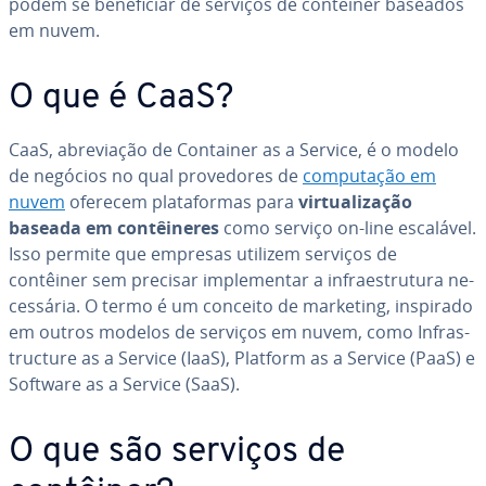
podem se be­ne­fi­ciar de serviços de contêiner baseados
em nuvem.
O que é CaaS?
CaaS, abre­vi­a­ção de Container as a Service, é o modelo
de negócios no qual pro­ve­do­res de
com­pu­ta­ção em
nuvem
oferecem pla­ta­for­mas para
vir­tu­a­li­za­ção
baseada em con­têi­ne­res
como serviço on-line escalável.
Isso permite que empresas utilizem serviços de
contêiner sem precisar im­ple­men­tar a in­fra­es­tru­tura ne­
ces­sá­ria. O termo é um conceito de marketing, inspirado
em outros modelos de serviços em nuvem, como In­fras­
truc­ture as a Service (IaaS), Platform as a Service (PaaS) e
Software as a Service (SaaS).
O que são serviços de