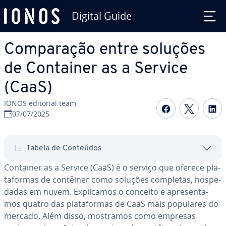
Digital Guide
Ir para o conteúdo principal
Com­pa­ra­ção entre soluções
de Container as a Service
(CaaS)
IONOS editorial team
Com­par­ti­
Com­par
C
07/07/2025
Tabela de Conteúdos
Container as a Service (CaaS) é o serviço que oferece pla­
ta­for­mas de contêiner como soluções completas, hos­pe­
da­das em nuvem. Ex­pli­ca­mos o conceito e apre­sen­ta­
mos quatro das pla­ta­for­mas de CaaS mais populares do
mercado. Além disso, mostramos como empresas