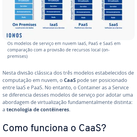
Os modelos de serviço em nuvem IaaS, PaaS e SaaS em
com­pa­ra­ção com a provisão de recursos local (on-
premises)
Nesta divisão clássica dos três modelos es­ta­be­le­ci­dos de
com­pu­ta­ção em nuvem, o
CaaS
pode ser po­si­ci­o­nado
entre IaaS e PaaS. No entanto, o Container as a Service
se di­fe­ren­cia desses modelos de serviço por adotar uma
abordagem de vir­tu­a­li­za­ção fun­da­men­tal­mente distinta:
a
tec­no­lo­gia de con­têi­ne­res
.
Como funciona o CaaS?