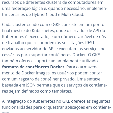
recursos de di­fe­ren­tes clusters de com­pu­ta­do­res em
uma federação lógica e, quando ne­ces­sá­rio, im­ple­men­
tar cenários de Hybrid-Cloud e Multi-Cloud.
Cada cluster criado com o GKE consiste em um ponto
final mestre do Ku­ber­ne­tes, onde o servidor de API do
Ku­ber­ne­tes é executado, e um número variável de nós
de trabalho que respondem às so­li­ci­ta­ções REST
enviadas ao servidor de API e executam os serviços ne­
ces­sá­rios para suportar con­têi­ne­res Docker. O GKE
também oferece suporte ao am­pla­mente utilizado
formato de con­têi­ne­res Docker
. Para o ar­ma­ze­na­
mento de Docker Images, os usuários podem contar
com um registro de contêiner privado. Uma sintaxe
baseada em JSON permite que os serviços de con­têi­ne­
res sejam definidos como templates.
A in­te­gra­ção do Ku­ber­ne­tes no GKE oferece as seguintes
fun­ci­o­na­li­da­des para or­ques­trar apli­ca­ções em con­têi­ne­