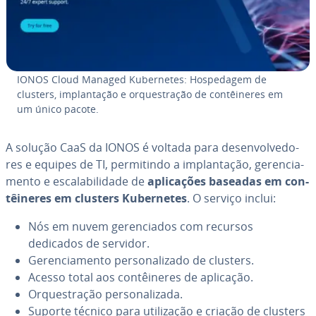
IONOS Cloud Managed Ku­ber­ne­tes: Hos­pe­da­gem de
clusters, im­plan­ta­ção e or­ques­tra­ção de con­têi­ne­res em
um único pacote.
A solução CaaS da IONOS é voltada para de­sen­vol­ve­do­
res e equipes de TI, per­mi­tindo a im­plan­ta­ção, ge­ren­ci­a­
mento e es­ca­la­bi­li­dade de
apli­ca­ções baseadas em con­
têi­ne­res em clusters Ku­ber­ne­tes
. O serviço inclui:
Nós em nuvem ge­ren­ci­a­dos com recursos
dedicados de servidor.
Ge­ren­ci­a­mento per­so­na­li­zado de clusters.
Acesso total aos con­têi­ne­res de aplicação.
Or­ques­tra­ção per­so­na­li­zada.
Suporte técnico para uti­li­za­ção e criação de clusters