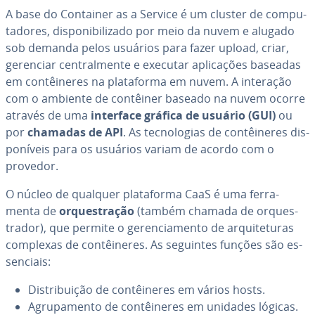
A base do Container as a Service é um cluster de com­pu­
ta­do­res, dis­po­ni­bi­li­zado por meio da nuvem e alugado
sob demanda pelos usuários para fazer upload, criar,
gerenciar cen­tral­mente e executar apli­ca­ções baseadas
em con­têi­ne­res na pla­ta­forma em nuvem. A interação
com o ambiente de contêiner baseado na nuvem ocorre
através de uma
interface gráfica de usuário (GUI)
ou
por
chamadas de API
. As tec­no­lo­gias de con­têi­ne­res dis­
po­ní­veis para os usuários variam de acordo com o
provedor.
O núcleo de qualquer pla­ta­forma CaaS é uma fer­ra­
menta de
or­ques­tra­ção
(também chamada de or­ques­
tra­dor), que permite o ge­ren­ci­a­mento de ar­qui­te­tu­ras
complexas de con­têi­ne­res. As seguintes funções são es­
sen­ci­ais:
Dis­tri­bui­ção de con­têi­ne­res em vários hosts.
Agru­pa­mento de con­têi­ne­res em unidades lógicas.