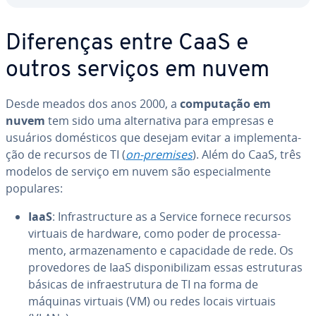
Di­fe­ren­ças entre CaaS e
outros serviços em nuvem
Desde meados dos anos 2000, a
com­pu­ta­ção em
nuvem
tem sido uma al­ter­na­tiva para empresas e
usuários do­més­ti­cos que desejam evitar a im­ple­men­ta­
ção de recursos de TI (
on-premises
). Além do CaaS, três
modelos de serviço em nuvem são es­pe­ci­al­mente
populares:
IaaS
: In­fras­truc­ture as a Service fornece recursos
virtuais de hardware, como poder de pro­ces­sa­
mento, ar­ma­ze­na­mento e ca­pa­ci­dade de rede. Os
pro­ve­do­res de IaaS dis­po­ni­bi­li­zam essas es­tru­tu­ras
básicas de in­fra­es­tru­tura de TI na forma de
máquinas virtuais (VM) ou redes locais virtuais