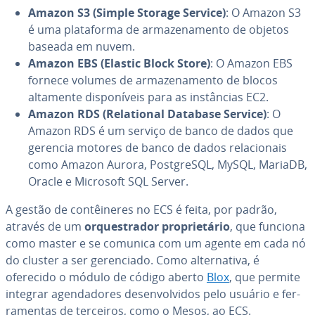
Amazon S3 (Simple Storage Service)
: O Amazon S3
é uma pla­ta­forma de ar­ma­ze­na­mento de objetos
baseada em nuvem.
Amazon EBS (Elastic Block Store)
: O Amazon EBS
fornece volumes de ar­ma­ze­na­mento de blocos
altamente dis­po­ní­veis para as ins­tân­cias EC2.
Amazon RDS (Re­la­ti­o­nal Database Service)
: O
Amazon RDS é um serviço de banco de dados que
gerencia motores de banco de dados re­la­ci­o­nais
como Amazon Aurora, Post­greSQL, MySQL, MariaDB,
Oracle e Microsoft SQL Server.
A gestão de con­têi­ne­res no ECS é feita, por padrão,
através de um
or­ques­tra­dor pro­pri­e­tá­rio
, que funciona
como master e se comunica com um agente em cada nó
do cluster a ser ge­ren­ci­ado. Como al­ter­na­tiva, é
oferecido o módulo de código aberto
Blox
, que permite
integrar agen­da­do­res de­sen­vol­vi­dos pelo usuário e fer­
ra­men­tas de terceiros, como o Mesos, ao ECS.