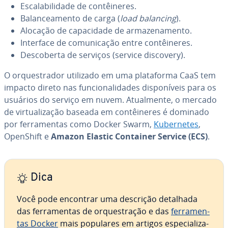
Es­ca­la­bi­li­dade de con­têi­ne­res.
Ba­lan­ce­a­mento de carga (
load balancing
).
Alocação de ca­pa­ci­dade de ar­ma­ze­na­mento.
Interface de co­mu­ni­ca­ção entre con­têi­ne­res.
Des­co­berta de serviços (service discovery).
O or­ques­tra­dor utilizado em uma pla­ta­forma CaaS tem
impacto direto nas fun­ci­o­na­li­da­des dis­po­ní­veis para os
usuários do serviço em nuvem. Atu­al­mente, o mercado
de vir­tu­a­li­za­ção baseada em con­têi­ne­res é dominado
por fer­ra­men­tas como Docker Swarm,
Ku­ber­ne­tes
,
OpenShift e
Amazon Elastic Container Service (ECS)
.
Dica
Você pode encontrar uma descrição detalhada
das fer­ra­men­tas de or­ques­tra­ção e das
fer­ra­men­
tas Docker
mais populares em artigos es­pe­ci­a­li­za­