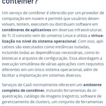
contêiner?
Um serviço de contêiner é oferecido por um provedor de
com­pu­ta­ção em nuvem e permite que usuários de­sen­
vol­vam, testem, executem ou dis­tri­buam software em
con­têi­ne­res de apli­ca­ti­vos
em diversas in­fra­es­tru­tu­ras
de TI. O conceito vem do universo Linux e utiliza a
vir­tu­a­
li­za­ção no nível do sistema ope­ra­ci­o­nal
. Com isso, apli­
ca­ti­vos são exe­cu­ta­dos como ins­tân­cias isoladas,
incluindo todas as de­pen­dên­cias ne­ces­sá­rias, como bi­
bli­o­te­cas e arquivos de con­fi­gu­ra­ção. Essa abordagem a
execução si­mul­tâ­nea de várias apli­ca­ções com re­qui­si­tos
di­fe­ren­tes em um único sistema ope­ra­ci­o­nal, além de
facilitar a im­plan­ta­ção em sistemas diversos.
Serviços de CaaS nor­mal­mente oferecem um
ambiente
completo de contêiner
, incluindo fer­ra­men­tas de or­
ques­tra­ção, catálogo de imagens (registro), software de
ge­ren­ci­a­mento de clusters, um conjunto de fer­ra­men­tas