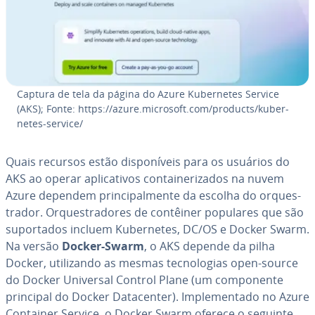
Captura de tela da página do Azure Ku­ber­ne­tes Service
(AKS); Fonte: https://azure.microsoft.com/products/ku­ber­
ne­tes-service/
Quais recursos estão dis­po­ní­veis para os usuários do
AKS ao operar apli­ca­ti­vos con­tai­ne­ri­za­dos na nuvem
Azure dependem prin­ci­pal­mente da escolha do or­ques­
tra­dor. Or­ques­tra­do­res de contêiner populares que são
su­por­ta­dos incluem Ku­ber­ne­tes, DC/OS e Docker Swarm.
Na versão
Docker-Swarm
, o AKS depende da pilha
Docker, uti­li­zando as mesmas tec­no­lo­gias open-source
do Docker Universal Control Plane (um com­po­nente
principal do Docker Da­ta­cen­ter). Im­ple­men­tado no Azure
Container Service, o Docker Swarm oferece o seguinte