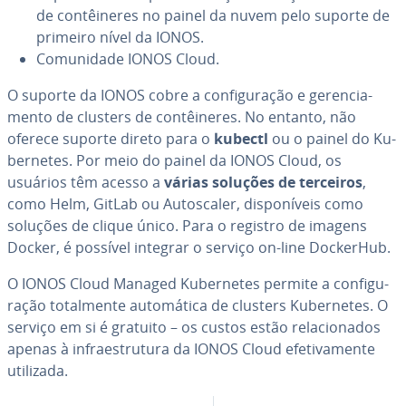
de con­têi­ne­res no painel da nuvem pelo suporte de
primeiro nível da IONOS.
Co­mu­ni­dade IONOS Cloud.
O suporte da IONOS cobre a con­fi­gu­ra­ção e ge­ren­ci­a­
mento de clusters de con­têi­ne­res. No entanto, não
oferece suporte direto para o
kubectl
ou o painel do Ku­
ber­ne­tes. Por meio do painel da IONOS Cloud, os
usuários têm acesso a
várias soluções de terceiros
,
como Helm, GitLab ou Au­tos­ca­ler, dis­po­ní­veis como
soluções de clique único. Para o registro de imagens
Docker, é possível integrar o serviço on-line DockerHub.
O IONOS Cloud Managed Ku­ber­ne­tes permite a con­fi­gu­
ra­ção to­tal­mente au­to­má­tica de clusters Ku­ber­ne­tes. O
serviço em si é gratuito – os custos estão re­la­ci­o­na­dos
apenas à in­fra­es­tru­tura da IONOS Cloud efe­ti­va­mente
utilizada.