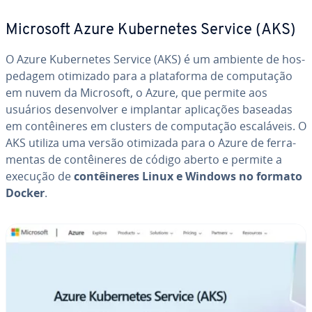
Microsoft Azure Ku­ber­ne­tes Service (AKS)
O Azure Ku­ber­ne­tes Service (AKS) é um ambiente de hos­
pe­da­gem otimizado para a pla­ta­forma de com­pu­ta­ção
em nuvem da Microsoft, o Azure, que permite aos
usuários de­sen­vol­ver e implantar apli­ca­ções baseadas
em con­têi­ne­res em clusters de com­pu­ta­ção es­ca­lá­veis. O
AKS utiliza uma versão otimizada para o Azure de fer­ra­
men­tas de con­têi­ne­res de código aberto e permite a
execução de
con­têi­ne­res Linux e Windows no formato
Docker
.