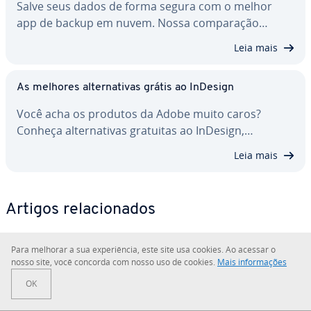
Salve seus dados de forma segura com o melhor
app de backup em nuvem. Nossa com­pa­ra­ção…
Leia mais
As melhores al­ter­na­ti­vas grátis ao InDesign
Você acha os produtos da Adobe muito caros?
Conheça al­ter­na­ti­vas gratuitas ao InDesign,…
Leia mais
Artigos re­la­ci­o­na­dos
Para melhorar a sua ex­pe­ri­ên­cia, este site usa cookies. Ao acessar o
nosso site, você concorda com nosso uso de cookies.
Mais in­for­ma­ções
OK