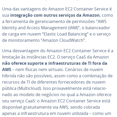
Uma das vantagens do Amazon EC2 Container Service é
sua
in­te­gra­ção com outros serviços da Amazon
, como
a fer­ra­menta de ge­ren­ci­a­mento de per­mis­sões “AWS
Identity and Access Ma­na­ge­ment (IAM)”, o ba­lan­ce­a­dor
de carga em nuvem “Elastic Load Balancing” e o serviço
de mo­ni­to­ra­mento “Amazon CloudWatch”.
Uma des­van­ta­gem do Amazon EC2 Container Service é a
limitação às ins­tân­cias EC2. O serviço CaaS da Amazon
não oferece suporte a in­fra­es­tru­tu­ras de TI fora da
AWS
– nem físicas nem virtuais. Cenários de nuvem
híbrida não são possíveis, assim como a com­bi­na­ção de
recursos de TI de di­fe­ren­tes for­ne­ce­do­res de nuvem
pública (Mul­ti­cloud). Isso pro­va­vel­mente está re­la­ci­o­
nado ao modelo de negócios no qual a Amazon oferece
seu serviço CaaS: o Amazon EC2 Container Service está
dis­po­ní­vel gra­tui­ta­mente via AWS, sendo cobrada
apenas a in­fra­es­tru­tura em nuvem utilizada – como um