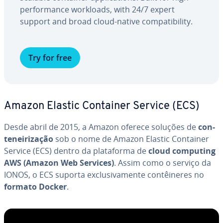
per­for­mance workloads, with 24/7 expert
support and broad cloud-native com­pa­ti­bi­lity.
Try for free
Amazon Elastic Container Service (ECS)
Desde abril de 2015, a Amazon oferece soluções de
con­
te­nei­ri­za­ção
sob o nome de Amazon Elastic Container
Service (ECS) dentro da pla­ta­forma de
cloud computing
AWS (Amazon Web Services)
. Assim como o serviço da
IONOS, o ECS suporta ex­clu­si­va­mente con­têi­ne­res no
formato Docker
.