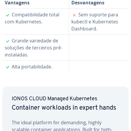
Vantagens
Des­van­ta­gens
✓
✗
Com­pa­ti­bi­li­dade total
Sem suporte para
com Ku­ber­ne­tes.
kubectl e Ku­ber­ne­tes
Dashboard.
✓
Grande variedade de
soluções de terceiros pré-
ins­ta­la­das.
✓
Alta por­ta­bi­li­dade.
IONOS CLOUD Managed Ku­ber­ne­tes
Container workloads in expert hands
The ideal platform for demanding, highly
scalable container ap­pli­ca­ti­ons. Built for high-