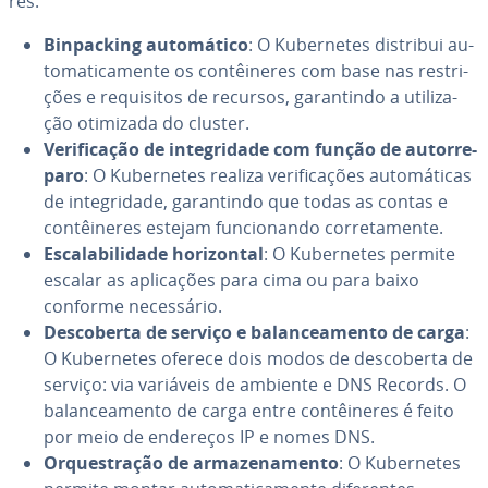
res:
Bin­pac­king au­to­má­tico
: O Ku­ber­ne­tes distribui au­
to­ma­ti­ca­mente os con­têi­ne­res com base nas res­tri­
ções e re­qui­si­tos de recursos, ga­ran­tindo a uti­li­za­
ção otimizada do cluster.
Ve­ri­fi­ca­ção de in­te­gri­dade com função de au­tor­re­
paro
: O Ku­ber­ne­tes realiza ve­ri­fi­ca­ções au­to­má­ti­cas
de in­te­gri­dade, ga­ran­tindo que todas as contas e
con­têi­ne­res estejam fun­ci­o­nando cor­re­ta­mente.
Es­ca­la­bi­li­dade ho­ri­zon­tal
: O Ku­ber­ne­tes permite
escalar as apli­ca­ções para cima ou para baixo
conforme ne­ces­sá­rio.
Des­co­berta de serviço e ba­lan­ce­a­mento de carga
:
O Ku­ber­ne­tes oferece dois modos de des­co­berta de
serviço: via variáveis de ambiente e DNS Records. O
ba­lan­ce­a­mento de carga entre con­têi­ne­res é feito
por meio de endereços IP e nomes DNS.
Or­ques­tra­ção de ar­ma­ze­na­mento
: O Ku­ber­ne­tes