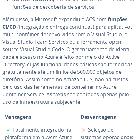
funções de des­co­berta de serviços.
Além disso, a Microsoft expandiu o ACS com
funções
CI/CD
(in­te­gra­ção e entrega contínuas) para apli­ca­ti­vos
multi-contêiner de­sen­vol­vi­dos com o Visual Studio, o
Visual Studio Team Services ou a fer­ra­menta open-
source Visual Studio Code. O ge­ren­ci­a­mento de iden­ti­
dade e acesso no Azure é feito por meio do Active
Directory, cujas fun­ci­o­na­li­da­des básicas são for­ne­ci­das
gra­tui­ta­mente até um limite de 500.000 objetos de
diretório. Assim como no Amazon ECS, não há custos
pelo uso das fer­ra­men­tas de contêiner no Azure
Container Service. As taxas são cobradas apenas pelo
uso da in­fra­es­tru­tura sub­ja­cente.
Vantagens
Des­van­ta­gens
✓
✗
To­tal­mente integrado na
Seleção de
pla­ta­forma em nuvem Azure
sistemas ope­ra­ci­o­nais