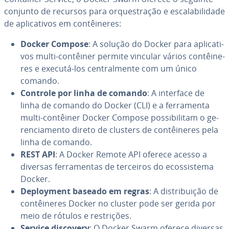
conjunto de recursos para or­ques­tra­ção e es­ca­la­bi­li­dade
de apli­ca­ti­vos em con­têi­ne­res:
Docker Compose
: A solução do Docker para apli­ca­ti­
vos multi-contêiner permite vincular vários con­têi­ne­
res e executá-los cen­tral­mente com um único
comando.
Controle por linha de comando
: A interface de
linha de comando do Docker (CLI) e a fer­ra­menta
multi-contêiner Docker Compose pos­si­bi­li­tam o ge­
ren­ci­a­mento direto de clusters de con­têi­ne­res pela
linha de comando.
REST API
: A Docker Remote API oferece acesso a
diversas fer­ra­men­tas de terceiros do ecos­sis­tema
Docker.
De­ploy­ment baseado em regras
: A dis­tri­bui­ção de
con­têi­ne­res Docker no cluster pode ser gerida por
meio de rótulos e res­tri­ções.
Service discovery
: O Docker Swarm oferece diversas