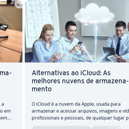
­ma­
Al­ter­na­ti­vas ao iCloud: As
melhores nuvens de ar­ma­ze­na­
mento
 a
O iCloud é a nuvem da Apple, usada para
to em
armazenar e acessar arquivos, imagens e ví
o em
pro­fis­si­o­nais e pessoais, de qualquer lugar 
libera
qualquer dis­po­si­tivo. Explore detalhes da