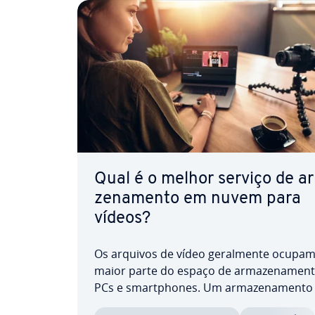
Qual é o melhor serviço de ar
ze­na­mento em nuvem para
vídeos?
Os arquivos de vídeo ge­ral­mente ocupam
maior parte do espaço de ar­ma­ze­na­men
PCs e smartpho­nes. Um ar­ma­ze­na­ment
nuvem confiável para vídeos não apenas 