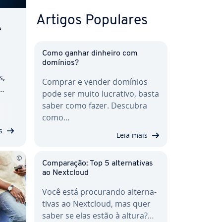
Artigos Populares
A
Como ganhar dinheiro com
domínios?
s,
Comprar e vender domínios
pode ser muito lucrativo, basta
xa­
saber como fazer. Descubra
azer
como…
os,
s
Leia mais
Com­pa­ra­ção: Top 5 al­ter­na­ti­vas
ao Nextcloud
Você está pro­cu­rando al­ter­na­
ti­vas ao Nextcloud, mas quer
saber se elas estão à altura?…