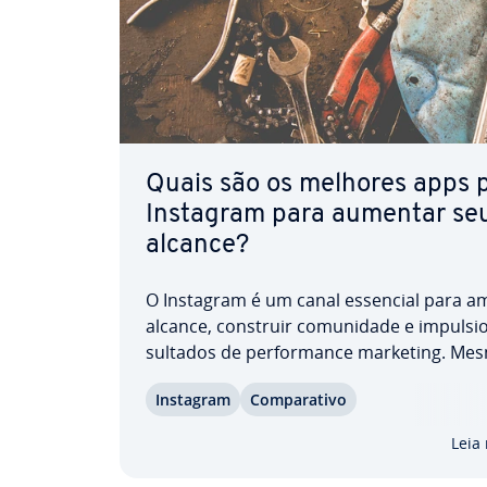
Quais são os melhores apps 
Instagram para aumentar se
alcance?
O Instagram é um canal essencial para am
alcance, construir co­mu­ni­dade e im­pul­si­o
sul­ta­dos de per­for­mance marketing. Me
assim, o sucesso não acontece sozinho. 
Instagram
Com­pa­ra­tivo
para Instagram dedicados otimizam a cri
agen­da­mento e a or­ga­ni­za­ção de conteú
Leia
eco­no­mi­zam…