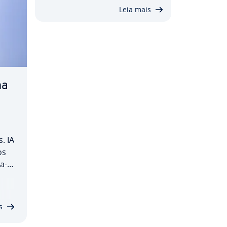
Leia mais
ma
. IA
os
ra­
I
.
s