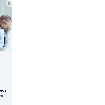
deos
por