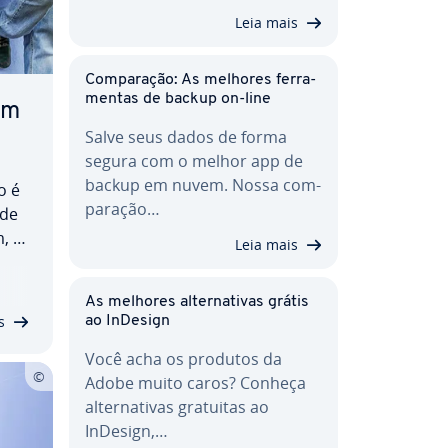
Leia mais
Com­pa­ra­ção: As melhores fer­ra­
men­tas de backup on-line
em
Salve seus dados de forma
segura com o melhor app de
backup em nuvem. Nossa com­
o é
pa­ra­ção…
 de
, a
Leia mais
to
r
As melhores al­ter­na­ti­vas grátis
s
ao InDesign
Você acha os produtos da
Adobe muito caros? Conheça
al­ter­na­ti­vas gratuitas ao
InDesign,…