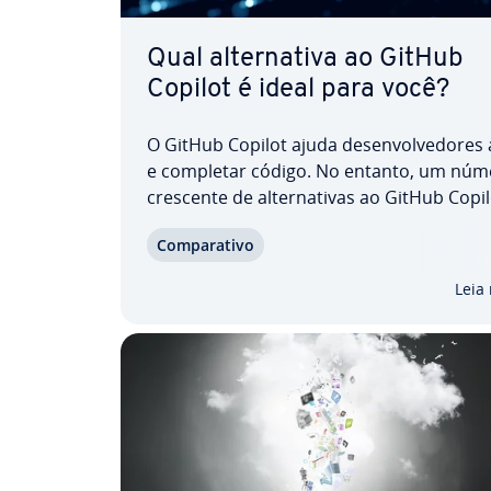
Qual al­ter­na­tiva ao GitHub
Copilot é ideal para você?
O GitHub Copilot ajuda de­sen­vol­ve­do­res
e completar código. No entanto, um núm
crescente de al­ter­na­ti­vas ao GitHub Copi
pode ser mais adequado a fluxos de trab
Com­pa­ra­tivo
re­qui­si­tos es­pe­cí­fi­cos. Com­pa­ra­mos div
fer­ra­men­tas pro­je­ta­das para dar suporte 
Leia
ren­tes…