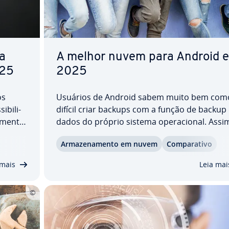
ra
A melhor nuvem para Android 
025
2025
os
Usuários de Android sabem muito bem com
bi­li­
difícil criar backups com a função de backup
­mente,
dados do próprio sistema ope­ra­ci­o­nal. Assim
o.
maioria recorre ao serviço de ar­ma­ze­na­men
Ar­ma­ze­na­mento em nuvem
Com­pa­ra­tivo
como o
em nuvem do Google Drive. Se você não que
ecem
armazenar seus dados no Google, deve
 mais
Leia mai
encontrar outro…