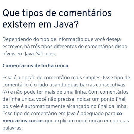
Que tipos de co­men­tá­rios
existem em Java?
De­pen­dendo do tipo de in­for­ma­ção que você deseja
escrever, há três tipos di­fe­ren­tes de co­men­tá­rios dis­po­
ní­veis em Java. São eles:
Co­men­tá­rios de linha única
Essa é a opção de co­men­tá­rio mais simples. Esse tipo de
co­men­tá­rio é criado usando duas barras con­se­cu­ti­vas
(//) e não pode ter mais de uma linha. Com co­men­tá­rios
de linha única, você não precisa indicar um ponto final,
pois ele é au­to­ma­ti­ca­mente alcançado no final da linha.
Esse tipo de co­men­tá­rio em Java é adequado para
co­
men­tá­rios curtos
que explicam uma função em poucas
palavras.