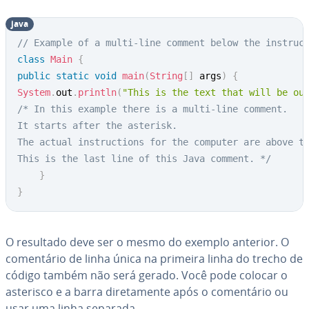
java
// Example of a multi-line comment below the instruc
class
Main
{
public
static
void
main
(
String
[
]
 args
)
{
System
.
out
.
println
(
"This is the text that will be ou
/* In this example there is a multi-line comment.

It starts after the asterisk.

The actual instructions for the computer are above th
This is the last line of this Java comment. */
}
}
O resultado deve ser o mesmo do exemplo anterior. O
co­men­tá­rio de linha única na primeira linha do trecho de
código também não será gerado. Você pode colocar o
asterisco e a barra di­re­ta­mente após o co­men­tá­rio ou
usar uma linha separada.