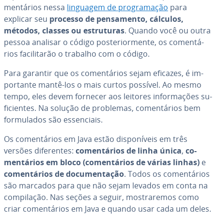
men­tá­rios nessa
linguagem de pro­gra­ma­ção
para
explicar seu
processo de pen­sa­mento, cálculos,
métodos, classes ou es­tru­tu­ras
. Quando você ou outra
pessoa analisar o código pos­te­ri­or­mente, os co­men­tá­
rios fa­ci­li­ta­rão o trabalho com o código.
Para garantir que os co­men­tá­rios sejam eficazes, é im­
por­tante mantê-los o mais curtos possível. Ao mesmo
tempo, eles devem fornecer aos leitores in­for­ma­ções su­
fi­ci­en­tes. Na solução de problemas, co­men­tá­rios bem
for­mu­la­dos são es­sen­ci­ais.
Os co­men­tá­rios em Java estão dis­po­ní­veis em três
versões di­fe­ren­tes:
co­men­tá­rios de linha única
,
co­
men­tá­rios em bloco (co­men­tá­rios de várias linhas)
e
co­men­tá­rios de do­cu­men­ta­ção
. Todos os co­men­tá­rios
são marcados para que não sejam levados em conta na
com­pi­la­ção. Nas seções a seguir, mos­tra­re­mos como
criar co­men­tá­rios em Java e quando usar cada um deles.