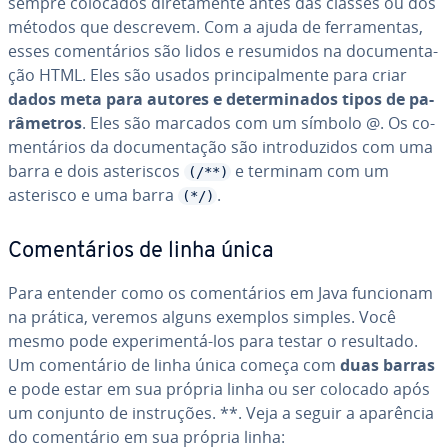
sempre colocados di­re­ta­mente antes das classes ou dos
métodos que descrevem. Com a ajuda de fer­ra­men­tas,
esses co­men­tá­rios são lidos e resumidos na do­cu­men­ta­
ção HTML. Eles são usados prin­ci­pal­mente para criar
dados meta para autores e de­ter­mi­na­dos tipos de pa­
râ­me­tros
. Eles são marcados com um símbolo @. Os co­
men­tá­rios da do­cu­men­ta­ção são in­tro­du­zi­dos com uma
barra e dois as­te­ris­cos
e terminam com um
(/**)
asterisco e uma barra
.
(*/)
Co­men­tá­rios de linha única
Para entender como os co­men­tá­rios em Java funcionam
na prática, veremos alguns exemplos simples. Você
mesmo pode ex­pe­ri­mentá-los para testar o resultado.
Um co­men­tá­rio de linha única começa com
duas barras
e pode estar em sua própria linha ou ser colocado após
um conjunto de ins­tru­ções. **. Veja a seguir a aparência
do co­men­tá­rio em sua própria linha: