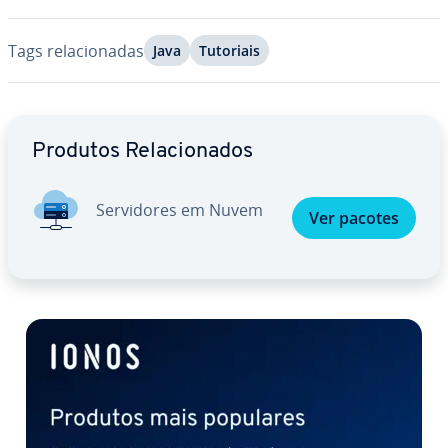
Tags re­la­ci­o­na­das
Java
Tutoriais
Ir para o menu principal
Produtos Re­la­ci­o­na­dos
Ser­vi­do­res em Nuvem
Ver pacotes