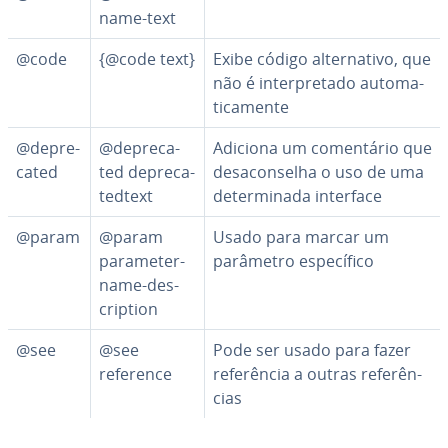
name-text
@code
{@code text}
Exibe código al­ter­na­tivo, que
não é in­ter­pre­tado au­to­ma­
ti­ca­mente
@de­pre­
@de­pre­ca­
Adiciona um co­men­tá­rio que
ca­ted
ted de­pre­ca­
de­sa­con­se­lha o uso de uma
ted­text
de­ter­mi­nada interface
@param
@param
Usado para marcar um
parameter-
parâmetro es­pe­cí­fico
name-des­
crip­tion
@see
@see
Pode ser usado para fazer
reference
re­fe­rên­cia a outras re­fe­rên­
cias