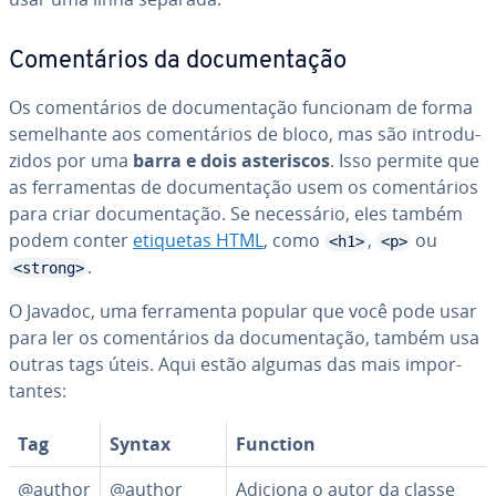
Co­men­tá­rios da do­cu­men­ta­ção
Os co­men­tá­rios de do­cu­men­ta­ção funcionam de forma
se­me­lhante aos co­men­tá­rios de bloco, mas são in­tro­du­
zi­dos por uma
barra e dois as­te­ris­cos
. Isso permite que
as fer­ra­men­tas de do­cu­men­ta­ção usem os co­men­tá­rios
para criar do­cu­men­ta­ção. Se ne­ces­sá­rio, eles também
podem conter
etiquetas HTML
, como
,
ou
<h1>
<p>
.
<strong>
O Javadoc, uma fer­ra­menta popular que você pode usar
para ler os co­men­tá­rios da do­cu­men­ta­ção, também usa
outras tags úteis. Aqui estão algumas das mais im­por­
tan­tes:
Tag
Syntax
Function
@author
@author
Adiciona o autor da classe