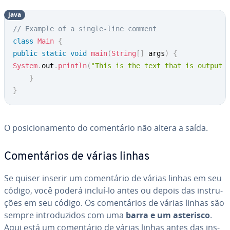
java
// Example of a single-line comment
class
Main
{
public
static
void
main
(
String
[
]
 args
)
{
System
.
out
.
println
(
"This is the text that is output 
}
}
O po­si­ci­o­na­mento do co­men­tá­rio não altera a saída.
Co­men­tá­rios de várias linhas
Se quiser inserir um co­men­tá­rio de várias linhas em seu
código, você poderá incluí-lo antes ou depois das ins­tru­
ções em seu código. Os co­men­tá­rios de várias linhas são
sempre in­tro­du­zi­dos com uma
barra e um asterisco
.
Aqui está um co­men­tá­rio de várias linhas antes das ins­