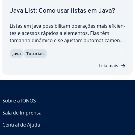
Java List: Como usar listas em Java?
Listas em Java pos­si­bi­li­tam operações mais efi­ci­en­
tes e acessos rápidos a elementos. Elas têm
tamanho dinâmico e se ajustam au­to­ma­ti­ca­mente
quando elementos são adi­ci­o­na­dos ou removidos.
Java
Tutoriais
Com classes como ArrayList, Lin­ke­dList e Vector,
listas podem ser im­ple­men­ta­das de di­fe­ren­tes…
Leia mais
Sobre a IONOS
Sala de Imprensa
Central de Ajuda