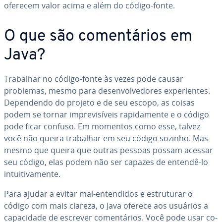
oferecem valor acima e além do código-fonte.
O que são co­men­tá­rios em
Java?
Trabalhar no código-fonte às vezes pode causar
problemas, mesmo para de­sen­vol­ve­do­res ex­pe­ri­en­tes.
De­pen­dendo do projeto e de seu escopo, as coisas
podem se tornar im­pre­vi­sí­veis ra­pi­da­mente e o código
pode ficar confuso. Em momentos como esse, talvez
você não queira trabalhar em seu código sozinho. Mas
mesmo que queira que outras pessoas possam acessar
seu código, elas podem não ser capazes de entendê-lo
in­tui­ti­va­mente.
Para ajudar a evitar mal-en­ten­di­dos e es­tru­tu­rar o
código com mais clareza, o Java oferece aos usuários a
ca­pa­ci­dade de escrever co­men­tá­rios. Você pode usar co­