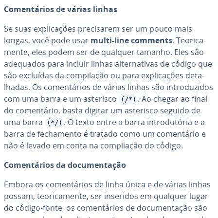
Co­men­tá­rios de várias linhas
Se suas ex­pli­ca­ções pre­ci­sa­rem ser um pouco mais
longas, você pode usar
multi-line comments
. Te­o­ri­ca­
mente, eles podem ser de qualquer tamanho. Eles são
adequados para incluir linhas al­ter­na­ti­vas de código que
são excluídas da com­pi­la­ção ou para ex­pli­ca­ções de­ta­
lha­das. Os co­men­tá­rios de várias linhas são in­tro­du­zi­dos
com uma barra e um asterisco
. Ao chegar ao final
(/*)
do co­men­tá­rio, basta digitar um asterisco seguido de
uma barra
. O texto entre a barra in­tro­du­tó­ria e a
(*/)
barra de fe­cha­mento é tratado como um co­men­tá­rio e
não é levado em conta na com­pi­la­ção do código.
Co­men­tá­rios da do­cu­men­ta­ção
Embora os co­men­tá­rios de linha única e de várias linhas
possam, te­o­ri­ca­mente, ser inseridos em qualquer lugar
do código-fonte, os co­men­tá­rios de do­cu­men­ta­ção são