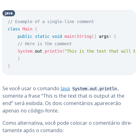
java
// Example of a single-line comment
class
Main
{
public
static
void
main
(
String
[
]
 args
)
{
// Here is the comment
System
.
out
.
println
(
"This is the text that will b
}
}
Se você usar o comando
Java
,
System.out.println
somente a frase “This is the text that is output at the
end” será exibida. Os dois co­men­tá­rios apa­re­ce­rão
apenas no código-fonte.
Como al­ter­na­tiva, você pode colocar o co­men­tá­rio di­re­
ta­mente após o comando: