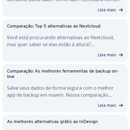
Leia mais
Com­pa­ra­ção: Top 5 al­ter­na­ti­vas ao Nextcloud
Você está pro­cu­rando al­ter­na­ti­vas ao Nextcloud,
mas quer saber se elas estão à altura?…
Leia mais
Com­pa­ra­ção: As melhores fer­ra­men­tas de backup on-
line
Salve seus dados de forma segura com o melhor
app de backup em nuvem. Nossa com­pa­ra­ção…
Leia mais
As melhores al­ter­na­ti­vas grátis ao InDesign