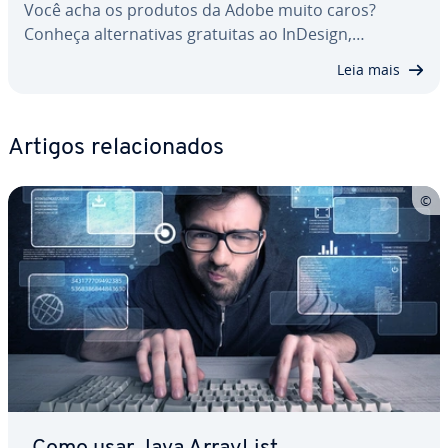
Você acha os produtos da Adobe muito caros?
Conheça al­ter­na­ti­vas gratuitas ao InDesign,…
Leia mais
Artigos re­la­ci­o­na­dos