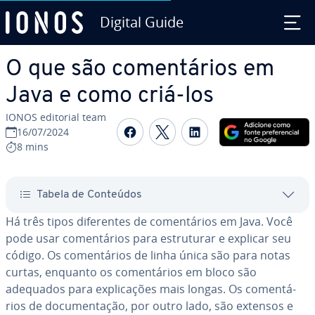
Digital Guide
Ir para o conteúdo principal
O que são co­men­tá­rios em
Java e como criá-los
IONOS editorial team
Com­par­ti­lhar no Faceboo
Com­par­ti­lhar no Twi
Com­par­ti­lhar n
16/07/2024
8 mins
Tabela de Conteúdos
Há três tipos di­fe­ren­tes de co­men­tá­rios em Java. Você
pode usar co­men­tá­rios para es­tru­tu­rar e explicar seu
código. Os co­men­tá­rios de linha única são para notas
curtas, enquanto os co­men­tá­rios em bloco são
adequados para ex­pli­ca­ções mais longas. Os co­men­tá­
rios de do­cu­men­ta­ção, por outro lado, são extensos e