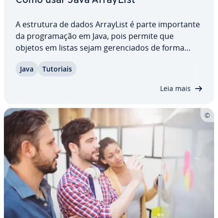
Como usar Java ArrayList
A estrutura de dados ArrayList é parte im­por­tante
da pro­gra­ma­ção em Java, pois permite que
objetos em listas sejam ge­ren­ci­a­dos de forma
mais eficaz. Ao contrário de arrays, Ar­ray­Lists
Java
Tutoriais
podem ser re­di­men­si­o­na­das di­na­mi­ca­mente e
suportam funções adi­ci­o­nais para remover clas­si­
Leia mais
fi­car e…