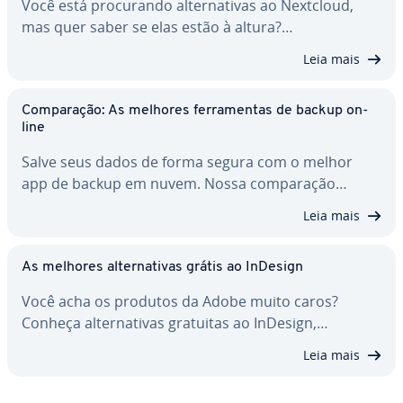
Você está pro­cu­rando al­ter­na­ti­vas ao Nextcloud,
mas quer saber se elas estão à altura?…
Leia mais
Com­pa­ra­ção: As melhores fer­ra­men­tas de backup on-
line
Salve seus dados de forma segura com o melhor
app de backup em nuvem. Nossa com­pa­ra­ção…
Leia mais
As melhores al­ter­na­ti­vas grátis ao InDesign
Você acha os produtos da Adobe muito caros?
Conheça al­ter­na­ti­vas gratuitas ao InDesign,…
Leia mais