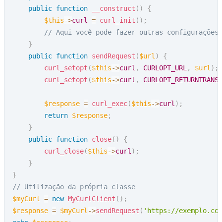
public
function
__construct
(
)
{
$this
->
curl
=
curl_init
(
)
;
// Aqui você pode fazer outras configurações
}
public
function
sendRequest
(
$url
)
{
curl_setopt
(
$this
->
curl
,
CURLOPT_URL
,
$url
)
;
curl_setopt
(
$this
->
curl
,
CURLOPT_RETURNTRANS
$response
=
curl_exec
(
$this
->
curl
)
;
return
$response
;
}
public
function
close
(
)
{
curl_close
(
$this
->
curl
)
;
}
}
// Utilização da própria classe
$myCurl
=
new
MyCurlClient
(
)
;
$response
=
$myCurl
->
sendRequest
(
'https://exemplo.co