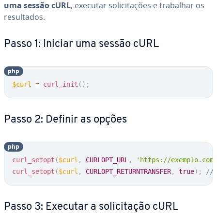
uma sessão cURL
, executar so­li­ci­ta­ções e trabalhar os
re­sul­ta­dos.
Passo 1: Iniciar uma sessão cURL
php
$curl
=
curl_init
(
)
;
Passo 2: Definir as opções
php
curl_setopt
(
$curl
,
CURLOPT_URL
,
'https://exemplo.com
curl_setopt
(
$curl
,
CURLOPT_RETURNTRANSFER
,
true
)
;
//
Passo 3: Executar a so­li­ci­ta­ção cURL