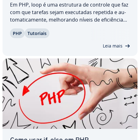
Em PHP, loop é uma estrutura de controle que faz
com que tarefas sejam exe­cu­ta­das repetida e au­
to­ma­ti­ca­mente, me­lho­rando níveis de efi­ci­ên­cia
de apli­ca­ções. Um PHP loop é capaz de otimizar
PHP
Tutoriais
processos e aprimorar de­sem­pe­nhos, em especial
ao lidar com grandes conjuntos de dados.…
Leia mais