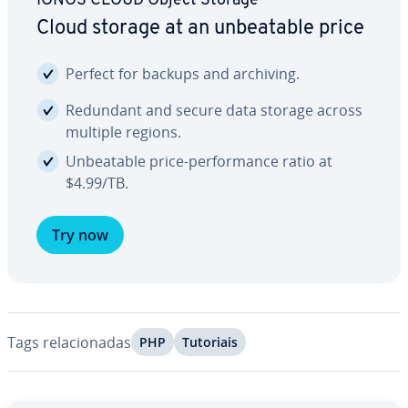
IONOS CLOUD Object Storage
Cloud storage at an un­be­a­ta­ble price
Perfect for backups and archiving.
Redundant and secure data storage across
multiple regions.
Un­be­a­ta­ble price-per­for­mance ratio at
$4.99/TB.
Try now
Tags re­la­ci­o­na­das
PHP
Tutoriais