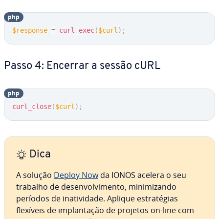
php
$response
=
curl_exec
(
$curl
)
;
Passo 4: Encerrar a sessão cURL
php
curl_close
(
$curl
)
;
Dica
A solução
Deploy Now
da IONOS acelera o seu
trabalho de de­sen­vol­vi­mento, mi­ni­mi­zando
períodos de ina­ti­vi­dade. Aplique es­tra­té­gias
flexíveis de im­plan­ta­ção de projetos on-line com