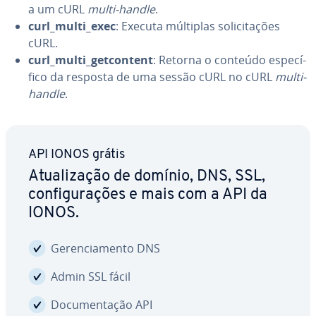
a um cURL
multi-handle
.
curl_multi_exec
: Executa múltiplas so­li­ci­ta­ções
cURL.
curl_multi_get­con­tent
: Retorna o conteúdo es­pe­cí­
fico da resposta de uma sessão cURL no cURL
multi-
handle
.
API IONOS grátis
Atu­a­li­za­ção de domínio, DNS, SSL,
con­fi­gu­ra­ções e mais com a API da
IONOS.
Ge­ren­ci­a­mento DNS
Admin SSL fácil
Do­cu­men­ta­ção API