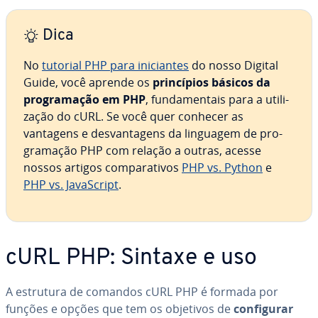
Dica
No
tutorial PHP para ini­ci­an­tes
do nosso Digital
Guide, você aprende os
prin­cí­pios básicos da
pro­gra­ma­ção em PHP
, fun­da­men­tais para a uti­li­
za­ção do cURL. Se você quer conhecer as
vantagens e des­van­ta­gens da linguagem de pro­
gra­ma­ção PHP com relação a outras, acesse
nossos artigos com­pa­ra­ti­vos
PHP vs. Python
e
PHP vs. Ja­vaS­cript
.
cURL PHP: Sintaxe e uso
A estrutura de comandos cURL PHP é formada por
funções e opções que tem os objetivos de
con­fi­gu­rar