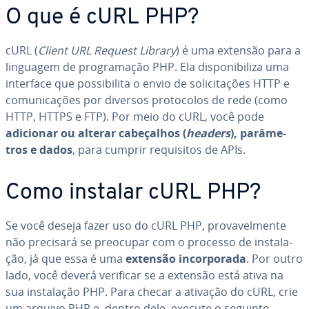
O que é cURL PHP?
cURL (
Client URL Request Library
) é uma extensão para a
linguagem de pro­gra­ma­ção PHP. Ela dis­po­ni­bi­liza uma
interface que pos­si­bi­lita o envio de so­li­ci­ta­ções HTTP e
co­mu­ni­ca­ções por diversos pro­to­co­los de rede (como
HTTP, HTTPS e FTP). Por meio do cURL, você pode
adicionar ou alterar ca­be­ça­lhos (
headers
), pa­râ­me­
tros e dados
, para cumprir re­qui­si­tos de APIs.
Como instalar cURL PHP?
Se você deseja fazer uso do cURL PHP, pro­va­vel­mente
não precisará se preocupar com o processo de ins­ta­la­
ção, já que essa é uma
extensão in­cor­po­rada
. Por outro
lado, você deverá verificar se a extensão está ativa na
sua ins­ta­la­ção PHP. Para checar a ativação do cURL, crie
um arquivo PHP e, dentro dele, execute o seguinte