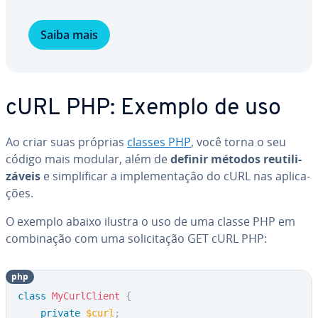
Saiba mais
cURL PHP: Exemplo de uso
Ao criar suas próprias
classes PHP
, você torna o seu
código mais modular, além de
definir métodos reu­ti­li­
zá­veis
e sim­pli­fi­car a im­ple­men­ta­ção do cURL nas apli­ca­
ções.
O exemplo abaixo ilustra o uso de uma classe PHP em
com­bi­na­ção com uma so­li­ci­ta­ção GET cURL PHP:
php
class
MyCurlClient
{
private
$curl
;