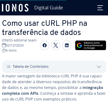
Digital Guide
Ir para o conteúdo principal
Como usar cURL PHP na
trans­fe­rên­cia de dados
IONOS editorial team
Com­par­ti­lhar no Faceboo
Com­par­ti­lhar no Twi
Com­par­ti­lhar n
02/12/2024
6 mins
Tabela de Conteúdos
A maior vantagem da bi­bli­o­teca cURL PHP é sua ca­pa­ci­
dade de atender a diversos re­qui­si­tos de trans­fe­rên­cia
de dados e, ao mesmo tempo, pos­si­bi­li­tar a
in­te­gra­ção
completa com APIs
. Conheça a sintaxe e aprenda a fazer
uso de cURL PHP com exemplos práticos.