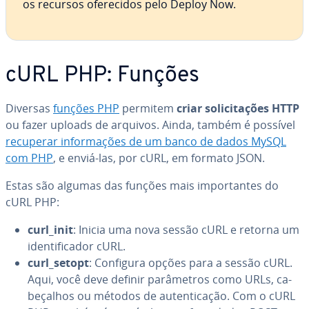
os recursos ofe­re­ci­dos pelo Deploy Now.
cURL PHP: Funções
Diversas
funções PHP
permitem
criar so­li­ci­ta­ções HTTP
ou fazer uploads de arquivos. Ainda, também é possível
recuperar in­for­ma­ções de um banco de dados MySQL
com PHP
, e enviá-las, por cURL, em formato JSON.
Estas são algumas das funções mais im­por­tan­tes do
cURL PHP:
curl_init
: Inicia uma nova sessão cURL e retorna um
iden­ti­fi­ca­dor cURL.
curl_setopt
: Configura opções para a sessão cURL.
Aqui, você deve definir pa­râ­me­tros como URLs, ca­
be­ça­lhos ou métodos de au­ten­ti­ca­ção. Com o cURL