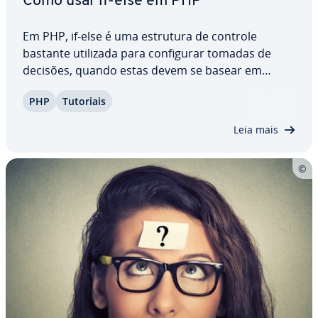
Como usar if-else em PHP
Em PHP, if-else é uma estrutura de controle
bastante utilizada para con­fi­gu­rar tomadas de
decisões, quando estas devem se basear em
condições es­pe­cí­fi­cas. Com­bi­na­dos, if e else
PHP
Tutoriais
comandam o de­sem­pe­nho de ações que devem
cumprir de­ter­mi­na­dos critérios. Para trabalhar
Leia mais
com condições e…