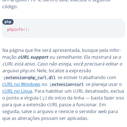
código:
php
phpinfo
(
)
;
Na página que lhe será apre­sen­tada, busque pela in­for­
ma­ção
cURL support
ou se­me­lhante. Ela mostrará se o
cURL está ativo. Caso não esteja, você precisará editar o
arquivo
php.ini
. Nele, localize a expressão
se estiver tra­ba­lhando com
;extension=php_curl.dll
cURL no Windows
ou
se planeja usar o
;extension=curl
cURL no Linux
. Para habilitar um cURL de­sa­ti­vado, exclua
o ponto e vírgula (
) do início da linha — basta fazer isso
;
para que a extensão cURL passe a funcionar. Em
seguida, salve o arquivo e reinicie o servidor web para
que as al­te­ra­ções possam ser aplicadas.