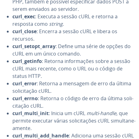
PHP, também é possível es­pe­ci­fi­car dados POST a
serem enviados ao servidor.
curl_exec
: Executa a sessão cURL e retorna a
resposta como
string
.
curl_close
: Encerra a sessão cURL e libera os
recursos.
curl_setopt_array
: Define uma série de opções do
cURL em um único comando.
curl_getinfo
: Retorna in­for­ma­ções sobre a sessão
cURL mais recente, como o URL ou o código de
status HTTP.
curl_error
: Retorna a mensagem de erro da última
so­li­ci­ta­ção cURL.
curl_errno
: Retorna o código de erro da última so­li­
ci­ta­ção cURL.
curl_multi_init
: Inicia um cURL
multi-handle
, que
permite executar várias so­li­ci­ta­ções cURL si­mul­ta­ne­
a­mente.
curl_multi_add_handle
: Adiciona uma sessão cURL