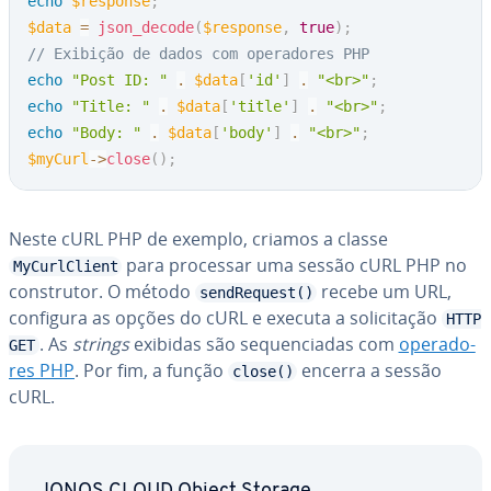
echo
$response
;
$data
=
json_decode
(
$response
,
true
)
;
// Exibição de dados com operadores PHP
echo
"Post ID: "
.
$data
[
'id'
]
.
"<br>"
;
echo
"Title: "
.
$data
[
'title'
]
.
"<br>"
;
echo
"Body: "
.
$data
[
'body'
]
.
"<br>"
;
$myCurl
->
close
(
)
;
Neste cURL PHP de exemplo, criamos a classe
para processar uma sessão cURL PHP no
MyCurlClient
cons­tru­tor. O método
recebe um URL,
sendRequest()
configura as opções do cURL e executa a so­li­ci­ta­ção
HTTP
. As
strings
exibidas são se­quen­ci­a­das com
ope­ra­do­
GET
res PHP
. Por fim, a função
encerra a sessão
close()
cURL.