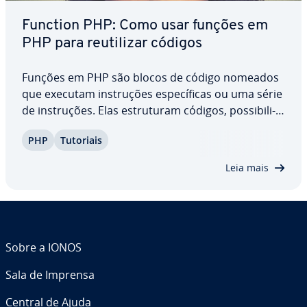
Function PHP: Como usar funções em
PHP para reu­ti­li­zar códigos
Funções em PHP são blocos de código nomeados
que executam ins­tru­ções es­pe­cí­fi­cas ou uma série
de ins­tru­ções. Elas es­tru­tu­ram códigos, pos­si­bi­li­
tando a reu­ti­li­za­ção destes, o que cer­ta­mente
PHP
Tutoriais
melhora a efi­ci­ên­cia e facilita a ma­nu­ten­ção de
apli­ca­ções em PHP. Conheça a estrutura de…
Leia mais
Sobre a IONOS
Sala de Imprensa
Central de Ajuda