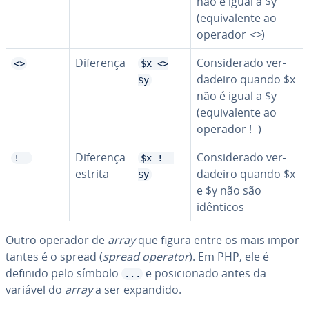
não é igual a $y
(equi­va­lente ao
operador
<>
)
Diferença
Con­si­de­rado ver­
<>
$x <>
da­deiro quando $x
$y
não é igual a $y
(equi­va­lente ao
operador !=)
Diferença
Con­si­de­rado ver­
!==
$x !==
estrita
da­deiro quando $x
$y
e $y não são
idênticos
Outro operador de
array
que figura entre os mais im­por­
tan­tes é o spread (
spread operator
). Em PHP, ele é
definido pelo símbolo
e po­si­ci­o­nado antes da
...
variável do
array
a ser expandido.