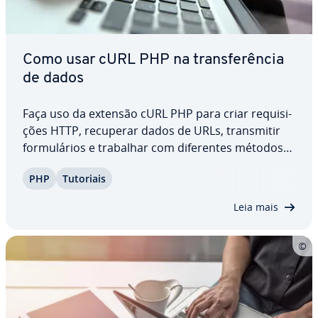
Como usar cURL PHP na trans­fe­rên­cia
de dados
Faça uso da extensão cURL PHP para criar re­qui­si­
ções HTTP, recuperar dados de URLs, trans­mi­tir
for­mu­lá­rios e trabalhar com di­fe­ren­tes métodos
de au­ten­ti­ca­ção. Essa bi­bli­o­teca também oferece
PHP
Tutoriais
uma vasta gama de funções que permitem a in­te­
gra­ção com diversos serviços web, APIs e…
Leia mais