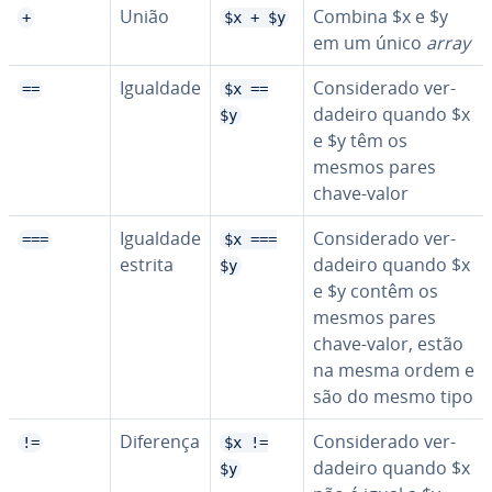
União
Combina $x e $y
+
$x + $y
em um único
array
Igualdade
Con­si­de­rado ver­
==
$x ==
da­deiro quando $x
$y
e $y têm os
mesmos pares
chave-valor
Igualdade
Con­si­de­rado ver­
===
$x ===
estrita
da­deiro quando $x
$y
e $y contêm os
mesmos pares
chave-valor, estão
na mesma ordem e
são do mesmo tipo
Diferença
Con­si­de­rado ver­
!=
$x !=
da­deiro quando $x
$y