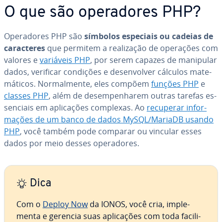
O que são ope­ra­do­res PHP?
Ope­ra­do­res PHP são
símbolos especiais ou cadeias de
ca­rac­te­res
que permitem a re­a­li­za­ção de operações com
valores e
variáveis PHP
, por serem capazes de manipular
dados, verificar condições e de­sen­vol­ver cálculos ma­te­
má­ti­cos. Nor­mal­mente, eles compõem
funções PHP
e
classes PHP
, além de de­sem­pe­nha­rem outras tarefas es­
sen­ci­ais em apli­ca­ções complexas. Ao
recuperar in­for­
ma­ções de um banco de dados MySQL/MariaDB usando
PHP
, você também pode comparar ou vincular esses
dados por meio desses ope­ra­do­res.
Dica
Com o
Deploy Now
da IONOS, você cria, im­ple­
menta e gerencia suas apli­ca­ções com toda fa­ci­li­