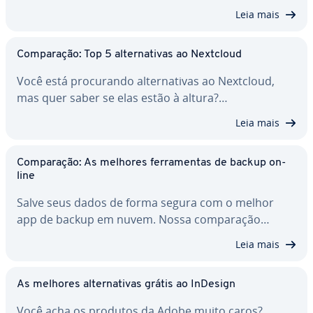
Leia mais
Com­pa­ra­ção: Top 5 al­ter­na­ti­vas ao Nextcloud
Você está pro­cu­rando al­ter­na­ti­vas ao Nextcloud,
mas quer saber se elas estão à altura?…
Leia mais
Com­pa­ra­ção: As melhores fer­ra­men­tas de backup on-
line
Salve seus dados de forma segura com o melhor
app de backup em nuvem. Nossa com­pa­ra­ção…
Leia mais
As melhores al­ter­na­ti­vas grátis ao InDesign
Você acha os produtos da Adobe muito caros?