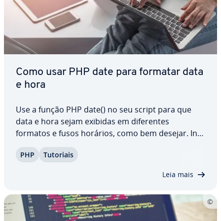
Como usar PHP date para formatar data
e hora
Use a função PHP date() no seu script para que
data e hora sejam exibidas em di­fe­ren­tes
formatos e fusos horários, como bem desejar. In­
cri­vel­mente prática, a função é am­pla­mente
PHP
Tutoriais
utilizada em pro­gra­ma­ções do mundo todo.
Integrada à linguagem de pro­gra­ma­ção, a função
Leia mais
date em PHP…