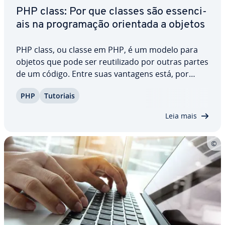
PHP class: Por que classes são es­sen­ci­
ais na pro­gra­ma­ção orientada a objetos
PHP class, ou classe em PHP, é um modelo para
objetos que pode ser reu­ti­li­zado por outras partes
de um código. Entre suas vantagens está, por
exemplo, o en­cap­su­la­mento de funções. Classes
PHP
Tutoriais
em PHP também podem res­trin­gir acessos a
certas pro­pri­e­da­des e métodos para aumentar a…
Leia mais