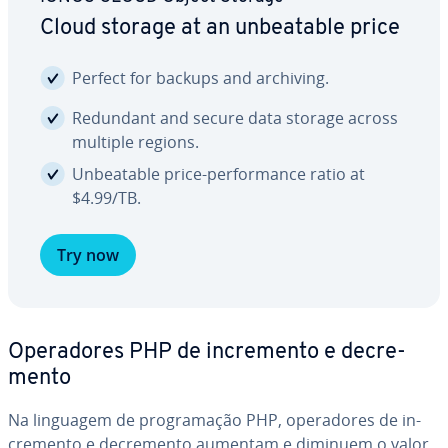
Cloud storage at an un­be­a­ta­ble price
Perfect for backups and archiving.
Redundant and secure data storage across
multiple regions.
Un­be­a­ta­ble price-per­for­mance ratio at
$4.99/TB.
Try now
Ope­ra­do­res PHP de in­cre­mento e de­cre­
mento
Na linguagem de pro­gra­ma­ção PHP, ope­ra­do­res de in­
cre­mento e de­cre­mento aumentam e diminuem o valor