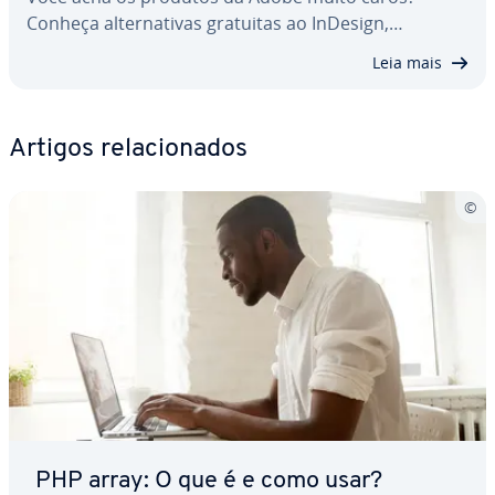
Conheça al­ter­na­ti­vas gratuitas ao InDesign,…
Leia mais
Artigos re­la­ci­o­na­dos
PHP array: O que é e como usar?