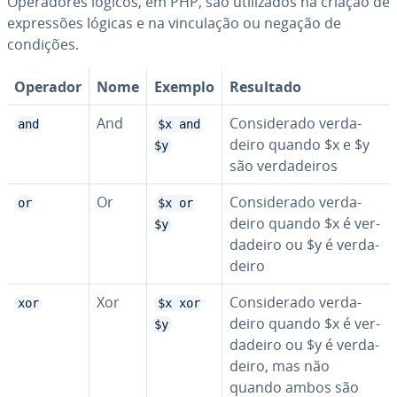
Ope­ra­do­res lógicos, em PHP, são uti­li­za­dos na criação de
ex­pres­sões lógicas e na vin­cu­la­ção ou negação de
condições.
Operador
Nome
Exemplo
Resultado
And
Con­si­de­rado ver­da­
and
$x and
deiro quando $x e $y
$y
são ver­da­dei­ros
Or
Con­si­de­rado ver­da­
or
$x or
deiro quando $x é ver­
$y
da­deiro ou $y é ver­da­
deiro
Xor
Con­si­de­rado ver­da­
xor
$x xor
deiro quando $x é ver­
$y
da­deiro ou $y é ver­da­
deiro, mas não
quando ambos são