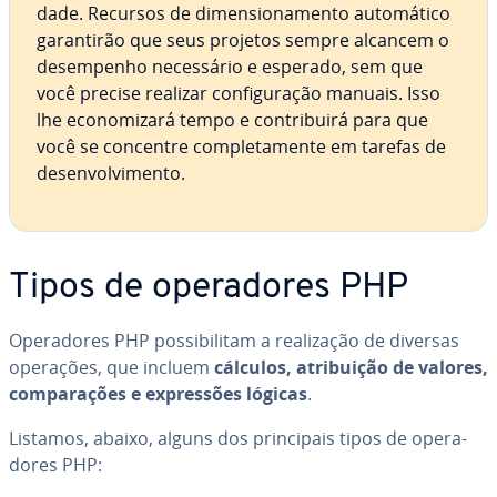
dade. Recursos de di­men­si­o­na­mento au­to­má­tico
ga­ran­ti­rão que seus projetos sempre alcancem o
de­sem­pe­nho ne­ces­sá­rio e esperado, sem que
você precise realizar con­fi­gu­ra­ção manuais. Isso
lhe eco­no­mi­zará tempo e con­tri­buirá para que
você se concentre com­ple­ta­mente em tarefas de
de­sen­vol­vi­mento.
Tipos de ope­ra­do­res PHP
Ope­ra­do­res PHP pos­si­bi­li­tam a re­a­li­za­ção de diversas
operações, que incluem
cálculos, atri­bui­ção de valores,
com­pa­ra­ções e ex­pres­sões lógicas
.
Listamos, abaixo, alguns dos prin­ci­pais tipos de ope­ra­
do­res PHP: