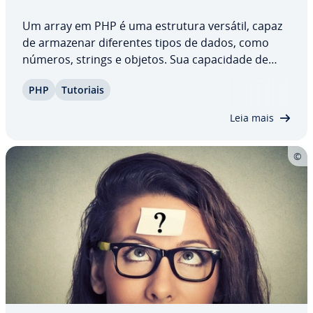
Um array em PHP é uma estrutura versátil, capaz
de armazenar di­fe­ren­tes tipos de dados, como
números, strings e objetos. Sua ca­pa­ci­dade de
con­so­li­dar di­fe­ren­tes elementos em um único
PHP
Tutoriais
arranjo sim­pli­fica a ma­ni­pu­la­ção de dados e
aumenta a efi­ci­ên­cia da pro­gra­ma­ção. Nosso
Leia mais
tutorial…