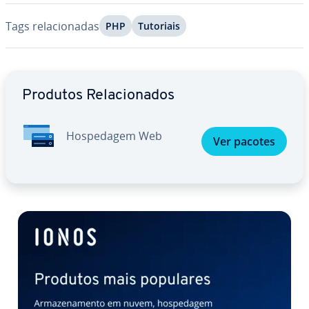
Tags re­la­ci­o­na­das
PHP
Tutoriais
Ir para o menu principal
Produtos Re­la­ci­o­na­dos
Hos­pe­da­gem Web
Ver pacotes