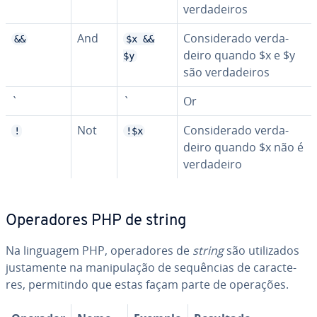
ver­da­dei­ros
And
Con­si­de­rado ver­da­
&&
$x &&
deiro quando $x e $y
$y
são ver­da­dei­ros
`
`
Or
Not
Con­si­de­rado ver­da­
!
!$x
deiro quando $x não é
ver­da­deiro
Ope­ra­do­res PHP de string
Na linguagem PHP, ope­ra­do­res de
string
são uti­li­za­dos
jus­ta­mente na ma­ni­pu­la­ção de sequên­cias de ca­rac­te­
res, per­mi­tindo que estas façam parte de operações.