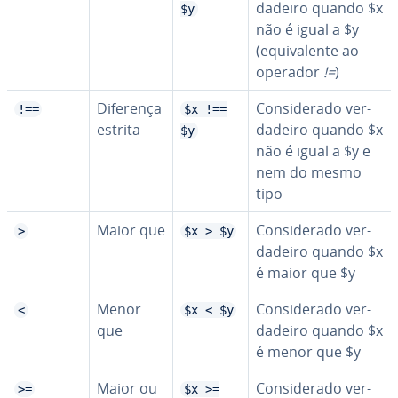
da­deiro quando $x
$y
não é igual a $y
(equi­va­lente ao
operador
!=
)
Diferença
Con­si­de­rado ver­
!==
$x !==
estrita
da­deiro quando $x
$y
não é igual a $y e
nem do mesmo
tipo
Maior que
Con­si­de­rado ver­
>
$x > $y
da­deiro quando $x
é maior que $y
Menor
Con­si­de­rado ver­
<
$x < $y
que
da­deiro quando $x
é menor que $y
Maior ou
Con­si­de­rado ver­
>=
$x >=