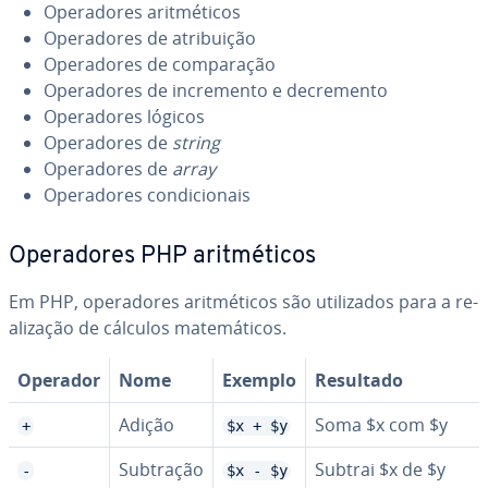
Ope­ra­do­res arit­mé­ti­cos
Ope­ra­do­res de atri­bui­ção
Ope­ra­do­res de com­pa­ra­ção
Ope­ra­do­res de in­cre­mento e de­cre­mento
Ope­ra­do­res lógicos
Ope­ra­do­res de
string
Ope­ra­do­res de
array
Ope­ra­do­res con­di­ci­o­nais
Ope­ra­do­res PHP arit­mé­ti­cos
Em PHP, ope­ra­do­res arit­mé­ti­cos são uti­li­za­dos para a re­
a­li­za­ção de cálculos ma­te­má­ti­cos.
Operador
Nome
Exemplo
Resultado
Adição
Soma $x com $y
+
$x + $y
Subtração
Subtrai $x de $y
-
$x - $y