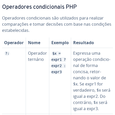
Ope­ra­do­res con­di­ci­o­nais PHP
Ope­ra­do­res con­di­ci­o­nais são uti­li­za­dos para realizar
com­pa­ra­ções e tomar decisões com base nas condições
es­ta­be­le­ci­das.
Operador
Nome
Exemplo
Resultado
Operador
Expressa uma
?:
$x =
ternário
operação con­di­ci­o­
expr1 ?
nal de forma
expr2 :
concisa, re­tor­
expr3
nando o valor de
$x. Se expr1 for
ver­da­deiro, $x será
igual a expr2. Do
contrário, $x será
igual a expr3.