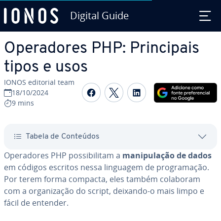
Digital Guide
Ir para o conteúdo principal
Ope­ra­do­res PHP: Prin­ci­pais
tipos e usos
IONOS editorial team
Com­par­ti­lhar no Faceboo
Com­par­ti­lhar no Twi
Com­par­ti­lhar n
18/10/2024
9 mins
Tabela de Conteúdos
Ope­ra­do­res PHP pos­si­bi­li­tam a
ma­ni­pu­la­ção de dados
em códigos escritos nessa linguagem de pro­gra­ma­ção.
Por terem forma compacta, eles também colaboram
com a or­ga­ni­za­ção do script, deixando-o mais limpo e
fácil de entender.