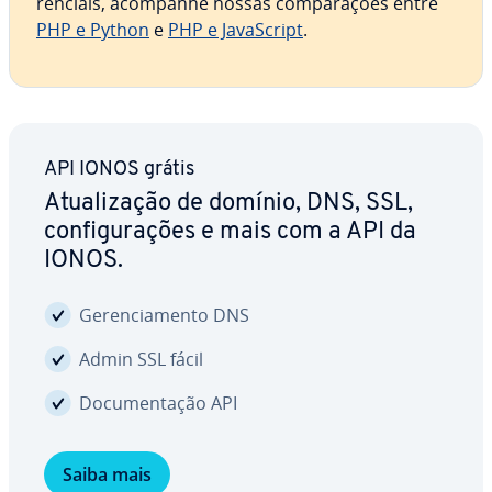
ren­ci­ais, acompanhe nossas com­pa­ra­ções entre
PHP e Python
e
PHP e Ja­vaS­cript
.
API IONOS grátis
Atu­a­li­za­ção de domínio, DNS, SSL,
con­fi­gu­ra­ções e mais com a API da
IONOS.
Ge­ren­ci­a­mento DNS
Admin SSL fácil
Do­cu­men­ta­ção API
Saiba mais