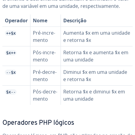
de uma variável em uma unidade, res­pec­ti­va­mente.
Operador
Nome
Descrição
Pré-in­cre­
Aumenta $x em uma unidade
++$x
mento
e retorna $x
Pós-in­cre­
Retorna $x e aumenta $x em
$x++
mento
uma unidade
Pré-de­cre­
Diminui $x em uma unidade
--$x
mento
e retorna $x
Pós-de­cre­
Retorna $x e diminui $x em
$x--
mento
uma unidade
Ope­ra­do­res PHP lógicos