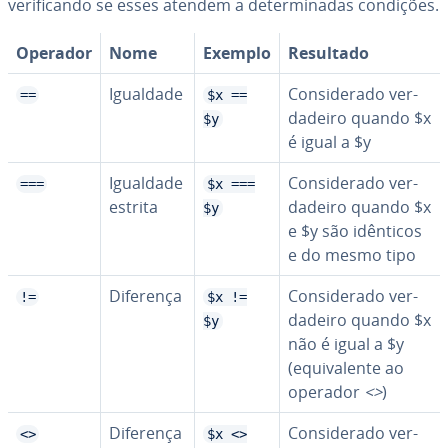
ve­ri­fi­cando se esses atendem a de­ter­mi­na­das condições.
Operador
Nome
Exemplo
Resultado
Igualdade
Con­si­de­rado ver­
==
$x ==
da­deiro quando $x
$y
é igual a $y
Igualdade
Con­si­de­rado ver­
===
$x ===
estrita
da­deiro quando $x
$y
e $y são idênticos
e do mesmo tipo
Diferença
Con­si­de­rado ver­
!=
$x !=
da­deiro quando $x
$y
não é igual a $y
(equi­va­lente ao
operador
<>
)
Diferença
Con­si­de­rado ver­
<>
$x <>