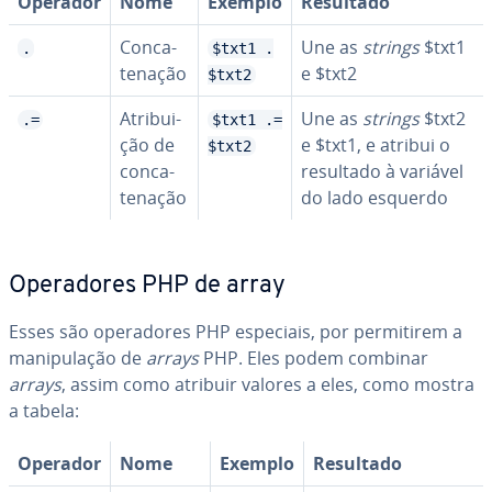
Operador
Nome
Exemplo
Resultado
Con­ca­
Une as
strings
$txt1
.
$txt1 .
te­na­ção
e $txt2
$txt2
Atri­bui­
Une as
strings
$txt2
.=
$txt1 .=
ção de
e $txt1, e atribui o
$txt2
con­ca­
resultado à variável
te­na­ção
do lado esquerdo
Ope­ra­do­res PHP de array
Esses são ope­ra­do­res PHP especiais, por per­mi­ti­rem a
ma­ni­pu­la­ção de
arrays
PHP. Eles podem combinar
arrays
, assim como atribuir valores a eles, como mostra
a tabela:
Operador
Nome
Exemplo
Resultado