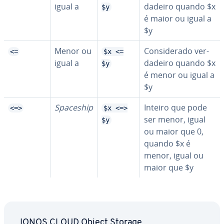
igual a
da­deiro quando $x
$y
é maior ou igual a
$y
Menor ou
Con­si­de­rado ver­
<=
$x <=
igual a
da­deiro quando $x
$y
é menor ou igual a
$y
Spaceship
Inteiro que pode
<=>
$x <=>
ser menor, igual
$y
ou maior que 0,
quando $x é
menor, igual ou
maior que $y
IONOS CLOUD Object Storage