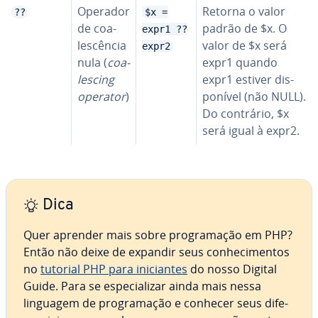
Operador
Retorna o valor
??
$x =
de co­a­
padrão de $x. O
expr1 ??
les­cên­cia
valor de $x será
expr2
nula (
co­a­
expr1 quando
les­cing
expr1 estiver dis­
operator
)
po­ní­vel (não NULL).
Do contrário, $x
será igual à expr2.
Dica
Quer aprender mais sobre pro­gra­ma­ção em PHP?
Então não deixe de expandir seus co­nhe­ci­men­tos
no
tutorial PHP para ini­ci­an­tes
do nosso Digital
Guide. Para se es­pe­ci­a­li­zar ainda mais nessa
linguagem de pro­gra­ma­ção e conhecer seus di­fe­