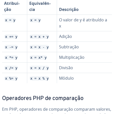
Atri­bui­
Equi­va­lên­
ção
cia
Descrição
O valor de y é atribuído a
x = y
x = y
x
Adição
x += y
x = x + y
Subtração
x -= y
x = x - y
Mul­ti­pli­ca­ção
x *= y
x = x* y
Divisão
x /= y
x = x / y
Módulo
x %= y
x = x % y
Ope­ra­do­res PHP de com­pa­ra­ção
Em PHP, ope­ra­do­res de com­pa­ra­ção comparam valores,