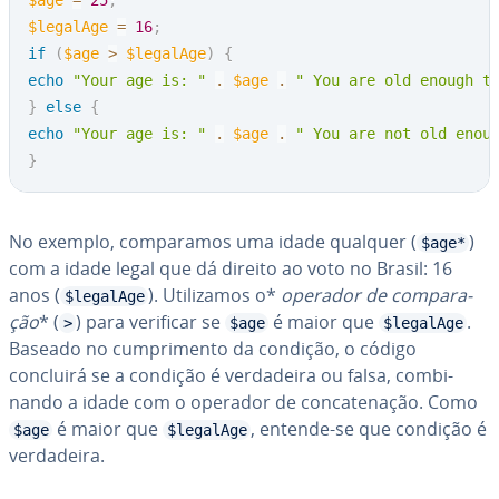
$age
=
25
;
$legalAge
=
16
;
if
(
$age
>
$legalAge
)
{
echo
"Your age is: "
.
$age
.
" You are old enough t
}
else
{
echo
"Your age is: "
.
$age
.
" You are not old enou
}
No exemplo, com­pa­ra­mos uma idade qualquer (
)
$age*
com a idade legal que dá direito ao voto no Brasil: 16
anos (
). Uti­li­za­mos o*
operador de com­pa­ra­
$legalAge
ção
* (
) para verificar se
é maior que
.
>
$age
$legalAge
Baseado no cum­pri­mento da condição, o código
concluirá se a condição é ver­da­deira ou falsa, com­bi­
nando a idade com o operador de con­ca­te­na­ção. Como
é maior que
, entende-se que condição é
$age
$legalAge
ver­da­deira.