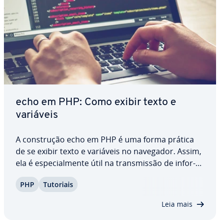
echo em PHP: Como exibir texto e
variáveis
A cons­tru­ção echo em PHP é uma forma prática
de se exibir texto e variáveis no navegador. Assim,
ela é es­pe­ci­al­mente útil na trans­mis­são de in­for­
ma­ções a usuários. Além disso, ao fazer uso de
PHP
Tutoriais
PHP echo(), você pode combinar tags HTML e
códigos PHP na mesma string, o que facilita a…
Leia mais