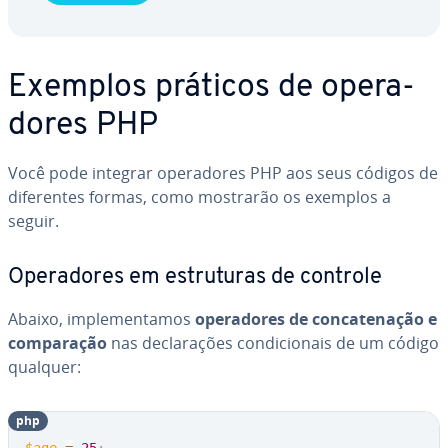
Exemplos práticos de ope­ra­
do­res PHP
Você pode integrar ope­ra­do­res PHP aos seus códigos de
di­fe­ren­tes formas, como mostrarão os exemplos a
seguir.
Ope­ra­do­res em es­tru­tu­ras de controle
Abaixo, im­ple­men­ta­mos
ope­ra­do­res de con­ca­te­na­ção e
com­pa­ra­ção
nas de­cla­ra­ções con­di­ci­o­nais de um código
qualquer:
php